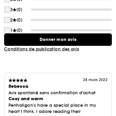
3
(0)
2
(0)
1
(0)
Donner mon avis
Conditions de publication des avis
24 mars 2022
Rebecca
Avis spontané sans confirmation d'achat
Cosy and warm
Penhaligon’s have a special place in my
heart I think. I adore reading their