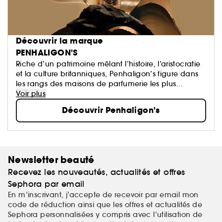
Découvrir la marque
PENHALIGON'S
Riche d’un patrimoine mêlant l’histoire, l’aristocratie
et la culture britanniques, Penhaligon’s figure dans
les rangs des maisons de parfumerie les plus
prestigieuses au monde. Depuis 1870, nos créations
Voir plus
typiquement britanniques séduisent les narines du
Découvrir Penhaligon's
monde entier, et ce n’est que le début.
Newsletter beauté
Recevez les nouveautés, actualités et offres
Sephora par email
En m’inscrivant, j’accepte de recevoir par email mon
code de réduction ainsi que les offres et actualités de
Sephora personnalisées y compris avec l’utilisation de