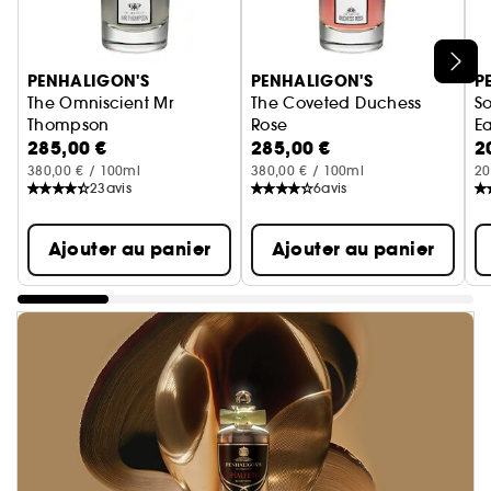
Ignorer le carrousel produits
PENHALIGON'S
PENHALIGON'S
P
The Omniscient Mr
The Coveted Duchess
So
Thompson
Rose
E
285,00 €
285,00 €
2
Eau de parfum Florale
Eau de parfum Florale
380,00 € / 100ml
380,00 € / 100ml
20
23
avis
6
avis
Ajouter au panier
Ajouter au panier