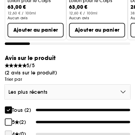
Lotion pour le Corps
Lotion pour le Corps
D
63,00 €
63,00 €
2
E
12,60 € / 100ml
12,60 € / 100ml
38
Aucun avis
Aucun avis
Au
Ajouter au panier
Ajouter au panier
Avis sur le produit
5/5
(2 avis sur le produit)
Trier par
Les plus récents
Tous (2)
5
(2)
4
(0)