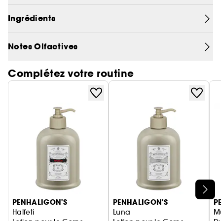
Ingrédients
Notes Olfactives
Complétez votre routine
Ignorer le carrousel produits
PENHALIGON'S
PENHALIGON'S
P
Halfeti
Luna
M