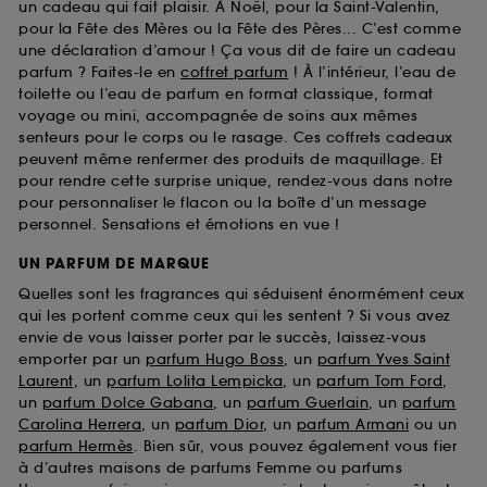
un cadeau qui fait plaisir. À Noël, pour la Saint-Valentin,
pour la Fête des Mères ou la Fête des Pères... C’est comme
une déclaration d’amour ! Ça vous dit de faire un cadeau
parfum ? Faites-le en
coffret parfum
! À l’intérieur, l’eau de
toilette ou l’eau de parfum en format classique, format
voyage ou mini, accompagnée de soins aux mêmes
senteurs pour le corps ou le rasage. Ces coffrets cadeaux
peuvent même renfermer des produits de maquillage. Et
pour rendre cette surprise unique, rendez-vous dans notre
pour personnaliser le flacon ou la boîte d’un message
personnel. Sensations et émotions en vue !
UN PARFUM DE MARQUE
Quelles sont les fragrances qui séduisent énormément ceux
qui les portent comme ceux qui les sentent ? Si vous avez
envie de vous laisser porter par le succès, laissez-vous
emporter par un
parfum Hugo Boss
, un
parfum Yves Saint
Laurent
, un
parfum Lolita Lempicka
, un
parfum Tom Ford
,
un
parfum Dolce Gabana
, un
parfum Guerlain
, un
parfum
Carolina Herrera
, un
parfum Dior
, un
parfum Armani
ou un
parfum Hermès
. Bien sûr, vous pouvez également vous fier
à d’autres maisons de parfums Femme ou parfums