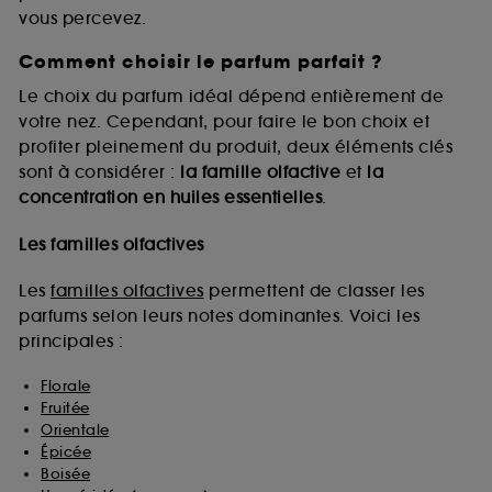
vous percevez.
Comment choisir le parfum parfait ?
A l'exception des cookies techniques, le dépôt et la
lecture de ces traceurs requiert votre accord. Vous
Le choix du parfum idéal dépend entièrement de
pouvez personnaliser vos choix concernant le dépôt
votre nez. Cependant, pour faire le bon choix et
de ces cookies grâce au bouton "personnaliser mes
profiter pleinement du produit, deux éléments clés
choix" ci-dessous ou décider de "tout accepter".
sont à considérer :
la famille olfactive
et
la
Sephora pourra associer les informations de
concentration en huiles essentielles
.
navigation collectées par ces Cookies, pour les
finalités acceptées, avec les données personnelles
collectées ou générées lors de votre activité en ligne
Les familles olfactives
ou en magasin. Pour refuser tous les cookies, cliques
sur "continuer sans accepter". Voous pouvez à tout
Les
familles olfactives
permettent de classer les
moment choisir de retirer votrte consentement. Si vous
parfums selon leurs notes dominantes. Voici les
souhaitez obtenir plus d'information sur les cookies
principales :
utilisés,
cliquez
ici
.
Florale
Fruitée
Orientale
Épicée
Boisée