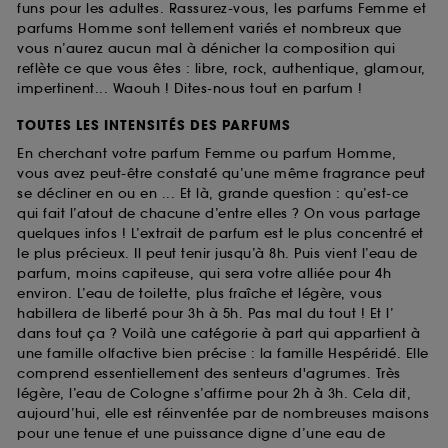
funs pour les adultes. Rassurez-vous, les parfums Femme et
parfums Homme sont tellement variés et nombreux que
vous n’aurez aucun mal à dénicher la composition qui
reflète ce que vous êtes : libre, rock, authentique, glamour,
impertinent... Waouh ! Dites-nous tout en parfum !
TOUTES LES INTENSITÉS DES PARFUMS
En cherchant votre parfum Femme ou parfum Homme,
vous avez peut-être constaté qu’une même fragrance peut
se décliner en ou en ... Et là, grande question : qu’est-ce
qui fait l’atout de chacune d’entre elles ? On vous partage
quelques infos ! L’extrait de parfum est le plus concentré et
le plus précieux. Il peut tenir jusqu’à 8h. Puis vient l’eau de
parfum, moins capiteuse, qui sera votre alliée pour 4h
environ. L’eau de toilette, plus fraîche et légère, vous
habillera de liberté pour 3h à 5h. Pas mal du tout ! Et l’
dans tout ça ? Voilà une catégorie à part qui appartient à
une famille olfactive bien précise : la famille Hespéridé. Elle
comprend essentiellement des senteurs d'agrumes. Très
légère, l’eau de Cologne s’affirme pour 2h à 3h. Cela dit,
aujourd’hui, elle est réinventée par de nombreuses maisons
pour une tenue et une puissance digne d’une eau de