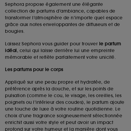
de vous plaire via des publicités, y compris sur des
Sephora propose également une élégante
sites tiers et sur les réseaux sociaux, sur la base
collection de parfums d’ambiance, capables de
des pages que vous avez consultées, de votre
transformer l’atmosphère de n’importe quel espace
navigation, et de l'historique de vos interactions.
grâce aux notes enveloppantes de diffuseurs et de
Cookies de mesure d’audience :
ils nous
bougies.
permettent de réaliser des statistiques de
fréquentation et de navigation sur notre site afin
Laissez Sephora vous guider pour trouver
le parfum
d’en améliorer la performance.
idéal
, celui qui laisse derrière lui une empreinte
Cookies de sécurisation des paiements en ligne :
mémorable et reflète parfaitement votre unicité.
ils nous permettent de lutter notamment contre les
fraudes aux moyens de paiement et les
Les parfums pour le corps
usurpations d’identité.
Appliqué sur une peau propre et hydratée, de
Cookies fonctionnels :
il s’agit de cookies
préférence après la douche, et sur les points de
permettant l’affichage et/ou la fourniture de
pulsation (comme le cou, le visage, les oreilles, les
certaines fonctionnalités du site, tel que les
cookies d’authentification qui sont utilisés afin de
poignets ou l’intérieur des coudes), le parfum ajoute
vous faire bénéficier de l’authentification
une touche de luxe à votre routine quotidienne. Le
prolongée vous permettant d’accéder à votre
choix d’une fragrance soigneusement sélectionnée
compte lors de votre prochaine visite sur le site
enrichit aussi votre style et peut avoir un impact
sans saisir à nouveau votre identifiant et mot de
profond sur votre humeur et la manière dont vous
passe.