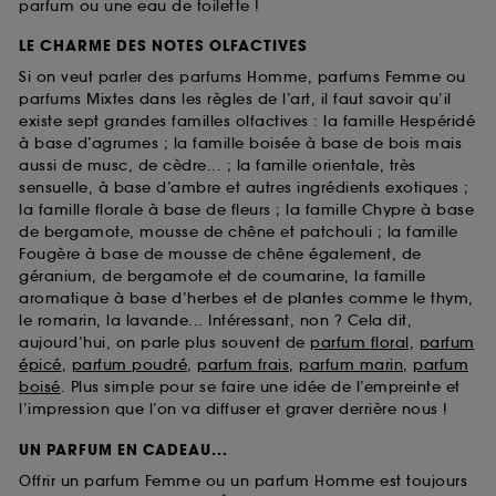
parfum ou une eau de toilette !
LE CHARME DES NOTES OLFACTIVES
Si on veut parler des parfums Homme, parfums Femme ou
parfums Mixtes dans les règles de l’art, il faut savoir qu’il
existe sept grandes familles olfactives : la famille Hespéridé
à base d’agrumes ; la famille boisée à base de bois mais
aussi de musc, de cèdre... ; la famille orientale, très
sensuelle, à base d’ambre et autres ingrédients exotiques ;
la famille florale à base de fleurs ; la famille Chypre à base
de bergamote, mousse de chêne et patchouli ; la famille
Fougère à base de mousse de chêne également, de
géranium, de bergamote et de coumarine, la famille
aromatique à base d’herbes et de plantes comme le thym,
le romarin, la lavande... Intéressant, non ? Cela dit,
aujourd’hui, on parle plus souvent de
parfum floral
,
parfum
épicé
,
parfum poudré
,
parfum frais
,
parfum marin
,
parfum
boisé
. Plus simple pour se faire une idée de l’empreinte et
l’impression que l’on va diffuser et graver derrière nous !
UN PARFUM EN CADEAU...
Offrir un parfum Femme ou un parfum Homme est toujours