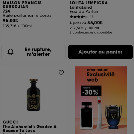
MAISON FRANCIS
LOLITA LEMPICKA
KURKDJIAN
LolitaLand
724
Eau de Parfum
Huile parfumante corps
15
95,00€
85,00€
À partir de
135,71€
/
100ml
212,50€
/
100ml
2 contenances disponibles
En rupture,
Ajouter au panier
m’alerter
GUCCI
The Alchemist's Garden A
Reason To Love