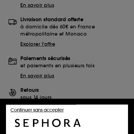
En savoir plus
Livraison standard offerte
à domicile dès 60€ en France
métropolitaine et Monaco
Explorer l'offre
Paiements sécurisés
et paiements en plusieurs fois
En savoir plus
Retours
sous 14 jours
Retourner mon article
Continuer sans accepter
SERVICES, CONTACT ET CONDITIONS DES OFFRES