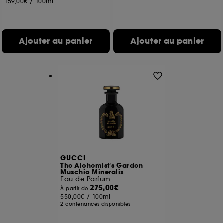
159,00€
/
100ml
Ajouter au panier
Ajouter au panier
GUCCI
The Alchemist's Garden
Muschio Mineralis
Eau de Parfum
275,00€
À partir de
550,00€
/
100ml
2 contenances disponibles