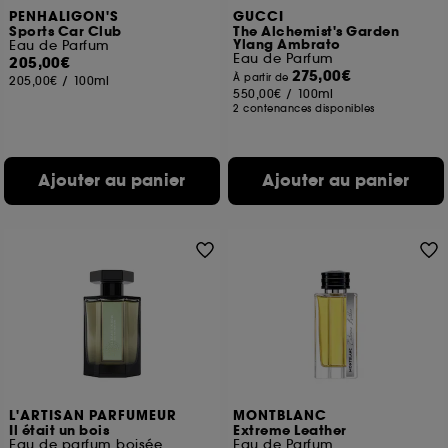
PENHALIGON'S
GUCCI
Sports Car Club
The Alchemist's Garden
Ylang Ambrato
Eau de Parfum
Eau de Parfum
205,00€
275,00€
À partir de
205,00€
/
100ml
550,00€
/
100ml
2 contenances disponibles
Ajouter au panier
Ajouter au panier
L'ARTISAN PARFUMEUR
MONTBLANC
Il était un bois
Extreme Leather
Eau de parfum boisée
Eau de Parfum