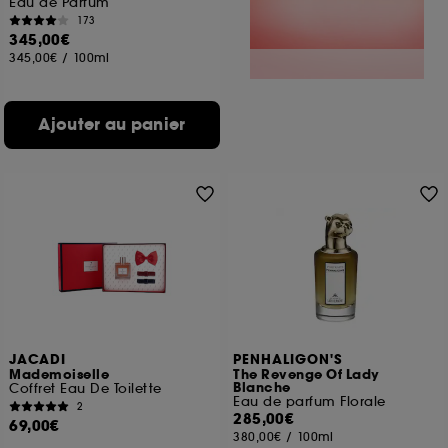
Eau de Parfum
173
345,00€
345,00€
/
100ml
Ajouter au panier
JACADI
PENHALIGON'S
Mademoiselle
The Revenge Of Lady
Blanche
Coffret Eau De Toilette
Eau de parfum Florale
2
285,00€
69,00€
380,00€
/
100ml