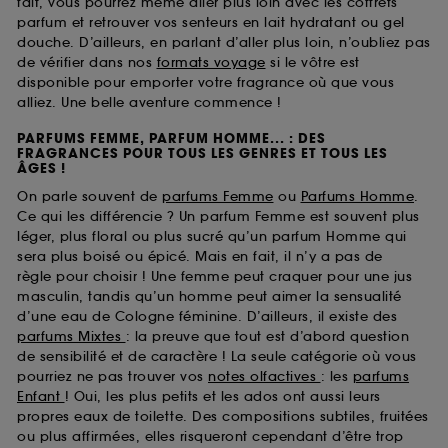
fait, vous pourrez même aller plus loin avec les coffrets
parfum et retrouver vos senteurs en lait hydratant ou gel
douche. D’ailleurs, en parlant d’aller plus loin, n’oubliez pas
de vérifier dans nos
formats voyage
si le vôtre est
disponible pour emporter votre fragrance où que vous
alliez. Une belle aventure commence !
PARFUMS FEMME, PARFUM HOMME... : DES
FRAGRANCES POUR TOUS LES GENRES ET TOUS LES
ÂGES !
On parle souvent de
parfums Femme
ou
Parfums Homme
.
Ce qui les différencie ? Un parfum Femme est souvent plus
léger, plus floral ou plus sucré qu’un parfum Homme qui
sera plus boisé ou épicé. Mais en fait, il n’y a pas de
règle pour choisir ! Une femme peut craquer pour une jus
masculin, tandis qu’un homme peut aimer la sensualité
d’une eau de Cologne féminine. D’ailleurs, il existe des
parfums Mixtes
: la preuve que tout est d’abord question
de sensibilité et de caractère ! La seule catégorie où vous
pourriez ne pas trouver vos
notes olfactives
: les
parfums
Enfant
! Oui, les plus petits et les ados ont aussi leurs
propres eaux de toilette. Des compositions subtiles, fruitées
ou plus affirmées, elles risqueront cependant d’être trop