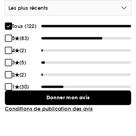
Les plus récents
Tous (122)
5
(83)
4
(2)
3
(5)
2
(2)
1
(30)
Donner mon avis
Conditions de publication des avis