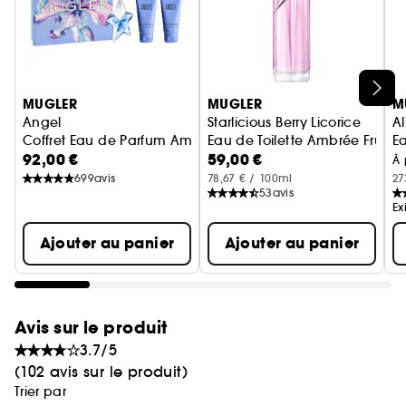
d'éclats argentés, le métal impose par son poids
une puissance et une force inaltérable... Cuirrasse
précieuse et éternelle, rechargeable, jusqu'à la fin
des temps.
Ignorer le carrousel produits
MUGLER
MUGLER
M
Angel
Starlicious Berry Licorice
Al
Coffret Eau de Parfum Ambrée Gourmande pour Femme
Eau de Toilette Ambrée Frui
E
92,00 €
59,00 €
À 
699
avis
78,67 € / 100ml
27
53
avis
Ex
Ajouter au panier
Ajouter au panier
Avis sur le produit
3.7/5
(102 avis sur le produit)
Trier par