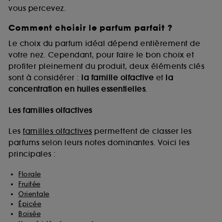
vous percevez.
Comment choisir le parfum parfait ?
A l'exception des cookies techniques, le dépôt et la
lecture de ces traceurs requiert votre accord. Vous
Le choix du parfum idéal dépend entièrement de
pouvez personnaliser vos choix concernant le dépôt
votre nez. Cependant, pour faire le bon choix et
de ces cookies grâce au bouton "personnaliser mes
profiter pleinement du produit, deux éléments clés
choix" ci-dessous ou décider de "tout accepter".
sont à considérer :
la famille olfactive
et
la
Sephora pourra associer les informations de
concentration en huiles essentielles
.
navigation collectées par ces Cookies, pour les
finalités acceptées, avec les données personnelles
collectées ou générées lors de votre activité en ligne
Les familles olfactives
ou en magasin. Pour refuser tous les cookies, cliques
sur "continuer sans accepter". Voous pouvez à tout
Les
familles olfactives
permettent de classer les
moment choisir de retirer votrte consentement. Si vous
parfums selon leurs notes dominantes. Voici les
souhaitez obtenir plus d'information sur les cookies
principales :
utilisés,
cliquez
ici
.
Florale
Fruitée
Orientale
Épicée
Boisée