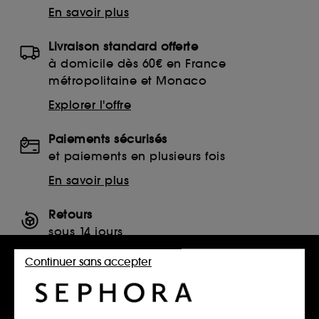
En savoir plus
Livraison standard offerte
à domicile dès 60€ en France
métropolitaine et Monaco
Explorer l'offre
Paiements sécurisés
et paiements en plusieurs fois
En savoir plus
Retours
sous 14 jours
Retourner mon article
Continuer sans accepter
SERVICES, CONTACT ET CONDITIONS DES OFFRES