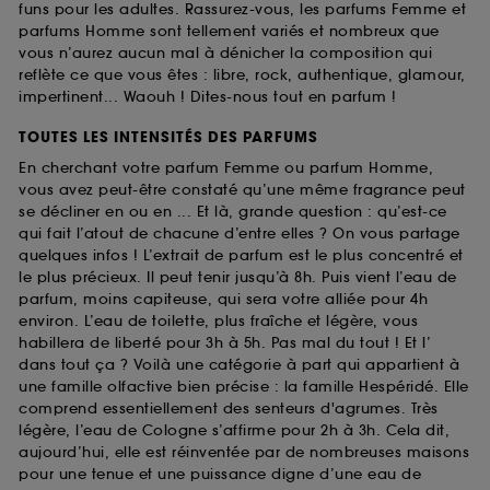
funs pour les adultes. Rassurez-vous, les parfums Femme et
parfums Homme sont tellement variés et nombreux que
vous n’aurez aucun mal à dénicher la composition qui
reflète ce que vous êtes : libre, rock, authentique, glamour,
impertinent... Waouh ! Dites-nous tout en parfum !
TOUTES LES INTENSITÉS DES PARFUMS
En cherchant votre parfum Femme ou parfum Homme,
vous avez peut-être constaté qu’une même fragrance peut
se décliner en ou en ... Et là, grande question : qu’est-ce
qui fait l’atout de chacune d’entre elles ? On vous partage
quelques infos ! L’extrait de parfum est le plus concentré et
le plus précieux. Il peut tenir jusqu’à 8h. Puis vient l’eau de
parfum, moins capiteuse, qui sera votre alliée pour 4h
environ. L’eau de toilette, plus fraîche et légère, vous
habillera de liberté pour 3h à 5h. Pas mal du tout ! Et l’
dans tout ça ? Voilà une catégorie à part qui appartient à
une famille olfactive bien précise : la famille Hespéridé. Elle
comprend essentiellement des senteurs d'agrumes. Très
légère, l’eau de Cologne s’affirme pour 2h à 3h. Cela dit,
aujourd’hui, elle est réinventée par de nombreuses maisons
pour une tenue et une puissance digne d’une eau de