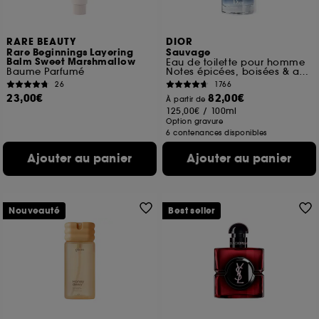
RARE BEAUTY
DIOR
Rare Beginnings Layering
Sauvage
Balm Sweet Marshmallow
Eau de toilette pour homme
Baume Parfumé
Notes épicées, boisées & ambrées
26
1766
23,00€
82,00€
À partir de
125,00€
/
100ml
Option gravure
6 contenances disponibles
Ajouter au panier
Ajouter au panier
Nouveauté
Best seller