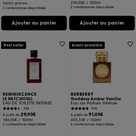
274,00€
/
100ml
Option gravure
2 contenances disponibles
3 contenances disponibles
Ajouter au panier
Ajouter au panier
Best seller
Avant-première
REMINISCENCE
BURBERRY
LE PATCHOULI
Goddess Amber Vanilla
EAU DE TOILETTE INTENSE
Eau de Parfum Intense
340
990
29,90€
91,00€
À partir de
À partir de
184,00€
/
100ml
303,33€
/
100ml
3 contenances disponibles
4 contenances disponibles