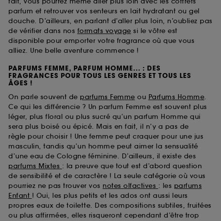
fait, vous pourrez même aller plus loin avec les coffrets
parfum et retrouver vos senteurs en lait hydratant ou gel
douche. D’ailleurs, en parlant d’aller plus loin, n’oubliez pas
de vérifier dans nos
formats voyage
si le vôtre est
disponible pour emporter votre fragrance où que vous
alliez. Une belle aventure commence !
PARFUMS FEMME, PARFUM HOMME... : DES
FRAGRANCES POUR TOUS LES GENRES ET TOUS LES
ÂGES !
On parle souvent de
parfums Femme
ou
Parfums Homme
.
Ce qui les différencie ? Un parfum Femme est souvent plus
léger, plus floral ou plus sucré qu’un parfum Homme qui
sera plus boisé ou épicé. Mais en fait, il n’y a pas de
règle pour choisir ! Une femme peut craquer pour une jus
masculin, tandis qu’un homme peut aimer la sensualité
d’une eau de Cologne féminine. D’ailleurs, il existe des
parfums Mixtes
: la preuve que tout est d’abord question
de sensibilité et de caractère ! La seule catégorie où vous
pourriez ne pas trouver vos
notes olfactives
: les
parfums
Enfant
! Oui, les plus petits et les ados ont aussi leurs
propres eaux de toilette. Des compositions subtiles, fruitées
ou plus affirmées, elles risqueront cependant d’être trop