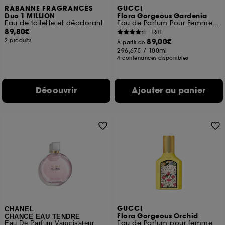
RABANNE FRAGRANCES
GUCCI
Duo 1 MILLION
Flora Gorgeous Gardenia
Eau de toilette et déodorant
Eau de Parfum Pour Femme Florale et Fruitée
89,80€
1611
89,00€
2 produits
À partir de
296,67€
/
100ml
4 contenances disponibles
Découvrir
Ajouter au panier
GUCCI
CHANEL
Flora Gorgeous Orchid
CHANCE EAU TENDRE
Eau de Parfum pour femme
Eau De Parfum Vaporisateur