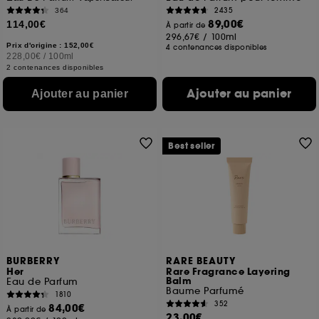
2435
364
89,00€
114,00€
À partir de
296,67€
/
100ml
Prix d'origine : 152,00€
4 contenances disponibles
228,00€
/
100ml
2 contenances disponibles
Ajouter au panier
Ajouter au panier
Best seller
BURBERRY
RARE BEAUTY
Her
Rare Fragrance Layering
Balm
Eau de Parfum
Baume Parfumé
1810
352
84,00€
À partir de
23,00€