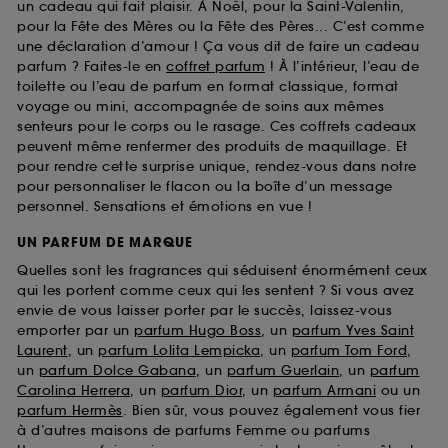
un cadeau qui fait plaisir. À Noël, pour la Saint-Valentin,
pour la Fête des Mères ou la Fête des Pères... C’est comme
une déclaration d’amour ! Ça vous dit de faire un cadeau
parfum ? Faites-le en
coffret parfum
! À l’intérieur, l’eau de
toilette ou l’eau de parfum en format classique, format
voyage ou mini, accompagnée de soins aux mêmes
senteurs pour le corps ou le rasage. Ces coffrets cadeaux
peuvent même renfermer des produits de maquillage. Et
pour rendre cette surprise unique, rendez-vous dans notre
pour personnaliser le flacon ou la boîte d’un message
personnel. Sensations et émotions en vue !
UN PARFUM DE MARQUE
Quelles sont les fragrances qui séduisent énormément ceux
qui les portent comme ceux qui les sentent ? Si vous avez
envie de vous laisser porter par le succès, laissez-vous
emporter par un
parfum Hugo Boss
, un
parfum Yves Saint
Laurent
, un
parfum Lolita Lempicka
, un
parfum Tom Ford
,
un
parfum Dolce Gabana
, un
parfum Guerlain
, un
parfum
Carolina Herrera
, un
parfum Dior
, un
parfum Armani
ou un
parfum Hermès
. Bien sûr, vous pouvez également vous fier
à d’autres maisons de parfums Femme ou parfums