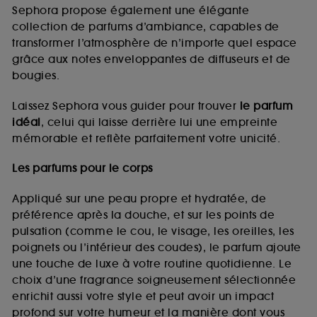
de vous plaire via des publicités, y compris sur des
Sephora propose également une élégante
sites tiers et sur les réseaux sociaux, sur la base
collection de parfums d’ambiance, capables de
des pages que vous avez consultées, de votre
transformer l’atmosphère de n’importe quel espace
navigation, et de l'historique de vos interactions.
grâce aux notes enveloppantes de diffuseurs et de
Cookies de mesure d’audience :
ils nous
bougies.
permettent de réaliser des statistiques de
fréquentation et de navigation sur notre site afin
Laissez Sephora vous guider pour trouver
le parfum
d’en améliorer la performance.
idéal
, celui qui laisse derrière lui une empreinte
Cookies de sécurisation des paiements en ligne :
mémorable et reflète parfaitement votre unicité.
ils nous permettent de lutter notamment contre les
fraudes aux moyens de paiement et les
Les parfums pour le corps
usurpations d’identité.
Appliqué sur une peau propre et hydratée, de
Cookies fonctionnels :
il s’agit de cookies
préférence après la douche, et sur les points de
permettant l’affichage et/ou la fourniture de
pulsation (comme le cou, le visage, les oreilles, les
certaines fonctionnalités du site, tel que les
cookies d’authentification qui sont utilisés afin de
poignets ou l’intérieur des coudes), le parfum ajoute
vous faire bénéficier de l’authentification
une touche de luxe à votre routine quotidienne. Le
prolongée vous permettant d’accéder à votre
choix d’une fragrance soigneusement sélectionnée
compte lors de votre prochaine visite sur le site
enrichit aussi votre style et peut avoir un impact
sans saisir à nouveau votre identifiant et mot de
profond sur votre humeur et la manière dont vous
passe.