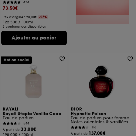
434
73,50€
Prix d'origine : 98,00€
-25%
122,50€
/
100ml
3 contenances disponibles
Ajouter au panier
Hot on social
KAYALI
DIOR
Kayali Utopia Vanilla Coco
Hypnotic Poison
Eau de parfum
Eau de parfum pour femme
Notes orientales & vanillées
544
116
33,00€
À partir de
137,00€
À partir de
198,00€
/
100ml