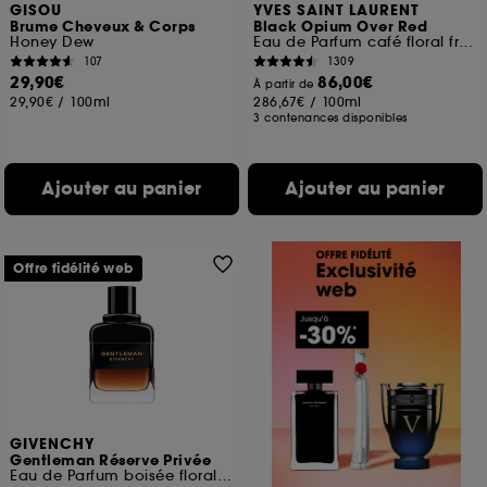
GISOU
YVES SAINT LAURENT
Brume Cheveux & Corps
Black Opium Over Red
Honey Dew
Eau de Parfum café floral fruité pour femme
107
1309
29,90€
86,00€
À partir de
29,90€
/
100ml
286,67€
/
100ml
3 contenances disponibles
Ajouter au panier
Ajouter au panier
Offre fidélité web
GIVENCHY
Gentleman Réserve Privée
Eau de Parfum boisée florale ambrée pour homme