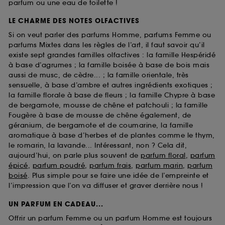
parfum ou une eau de toilette !
LE CHARME DES NOTES OLFACTIVES
Si on veut parler des parfums Homme, parfums Femme ou
parfums Mixtes dans les règles de l’art, il faut savoir qu’il
existe sept grandes familles olfactives : la famille Hespéridé
à base d’agrumes ; la famille boisée à base de bois mais
aussi de musc, de cèdre... ; la famille orientale, très
sensuelle, à base d’ambre et autres ingrédients exotiques ;
la famille florale à base de fleurs ; la famille Chypre à base
de bergamote, mousse de chêne et patchouli ; la famille
Fougère à base de mousse de chêne également, de
géranium, de bergamote et de coumarine, la famille
aromatique à base d’herbes et de plantes comme le thym,
le romarin, la lavande... Intéressant, non ? Cela dit,
aujourd’hui, on parle plus souvent de
parfum floral
,
parfum
épicé
,
parfum poudré
,
parfum frais
,
parfum marin
,
parfum
boisé
. Plus simple pour se faire une idée de l’empreinte et
l’impression que l’on va diffuser et graver derrière nous !
UN PARFUM EN CADEAU...
Offrir un parfum Femme ou un parfum Homme est toujours