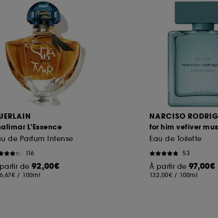
UERLAIN
NARCISO RODRIG
alimar L'Essence
for him vetiver mu
u de Parfum Intense
Eau de Toilette
116
53
92,00€
97,00€
partir de
À partir de
6,67€
/
100ml
132,00€
/
100ml