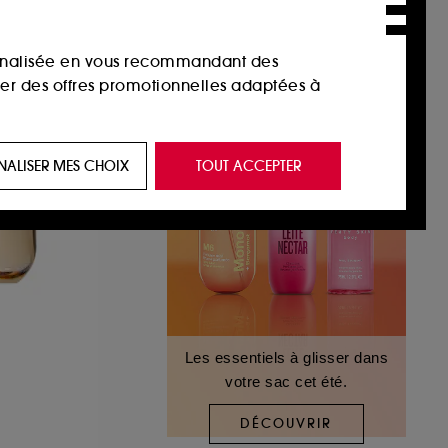
sonnalisée en vous recommandant des
ser des offres promotionnelles adaptées à
 de vous plaire via des publicités, y compris
NALISER MES CHOIX
TOUT ACCEPTER
e navigation, et de l'historique de vos
 de navigation sur notre site afin d’en
 les fraudes aux moyens de paiement et les
Les essentiels à glisser dans
votre sac cet été.
nctionnalités du site, tel que les cookies
us permettant d’accéder à votre compte lors
DÉCOUVRIR