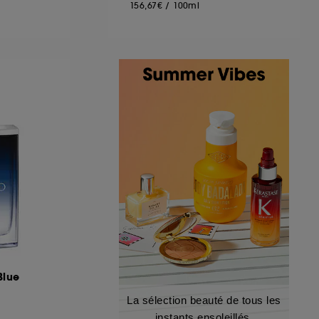
156,67€
/
100ml
Blue
La sélection beauté de tous les
instants ensoleillés.