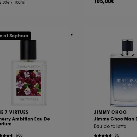
105,00€
8,33€
/
100ml
n at Sephora
HE 7 VIRTUES
JIMMY CHOO
herry Ambition Eau De
Jimmy Choo Man 
arfum
Eau de toilette
600
35