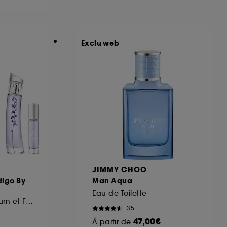
ous pouvez personnaliser vos choix concernant
Exclu web
cepter". Sephora pourra associer les
 personnelles collectées ou générées lors
ccepter". Voous pouvez à tout moment choisir
uez
ici
.
JIMMY CHOO
digo By
Man Aqua
Eau de Toilette
Coffret Eau de Parfum et Format Voyage
35
47,00€
À partir de