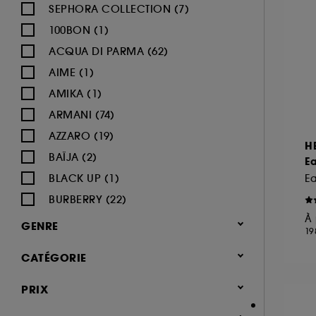
SEPHORA COLLECTION (7)
100BON (1)
ACQUA DI PARMA (62)
AIME (1)
AMIKA (1)
ARMANI (74)
AZZARO (19)
H
BAÏJA (2)
Ea
BLACK UP (1)
E
BURBERRY (22)
À 
BVLGARI (12)
GENRE
19
BY ROSIE JANE (3)
Femme (1373)
CATÉGORIE
CACHAREL (24)
Homme (541)
CALVIN KLEIN (20)
Parfum
PRIX
Mixte (493)
CAROLINA HERRERA (21)
Jusqu'à -30% sur une sélection de
Enfant (40)