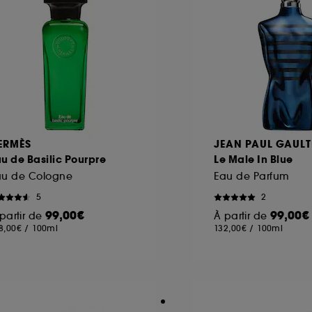
ERMÈS
JEAN PAUL GAULT
u de Basilic Pourpre
Le Male In Blue
au de Cologne
Eau de Parfum
5
2
99,00€
99,00€
partir de
À partir de
8,00€
/
100ml
132,00€
/
100ml