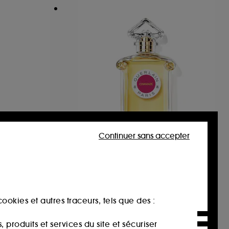
Continuer sans accepter
UEZ
GUERLAIN
Chamade
Eau de parfum Format Voyage
Eau de Toilette
82
137,00€
ookies et autres traceurs, tels que des :
182,67€
/
100ml
produits et services du site et sécuriser