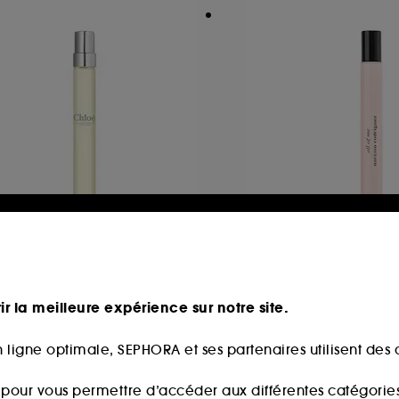
HLOÉ
NARCISO RODRIG
hloé L'Eau De Parfum
All of me
umineuse
ir la meilleure expérience sur notre site.
117
2
9,90€
29,90€
 ligne optimale, SEPHORA et ses partenaires utilisent des c
9,00€
/
100ml
299,00€
/
100ml
s pour vous permettre d’accéder aux différentes catégories, 