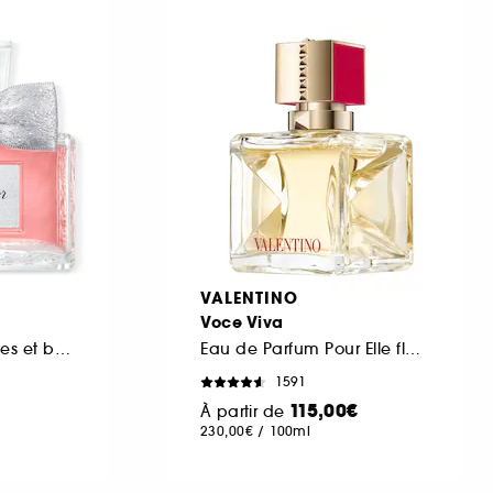
VALENTINO
Voce Viva
Notes fleuries, fruitées et boisées intenses
Eau de Parfum Pour Elle floral oriental
1591
115,00€
À partir de
230,00€
/
100ml