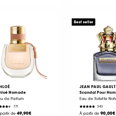
Best seller
HLOÉ
JEAN PAUL GAULT
hloé Nomade
Scandal Pour Ho
au de Parfum
771
343
49,90€
90,00€
partir de
À partir de