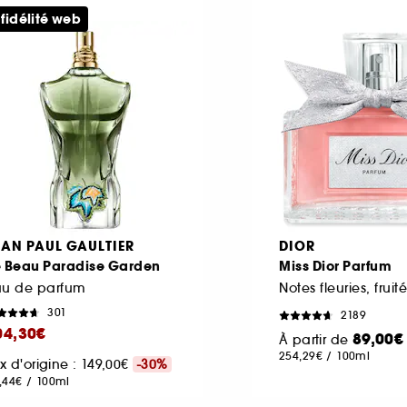
 fidélité web
EAN PAUL GAULTIER
DIOR
e Beau Paradise Garden
Miss Dior Parfum
au de parfum
301
2189
04,30€
89,00€
À partir de
254,29€
/
100ml
ix d'origine : 149,00€
-30%
,44€
/
100ml