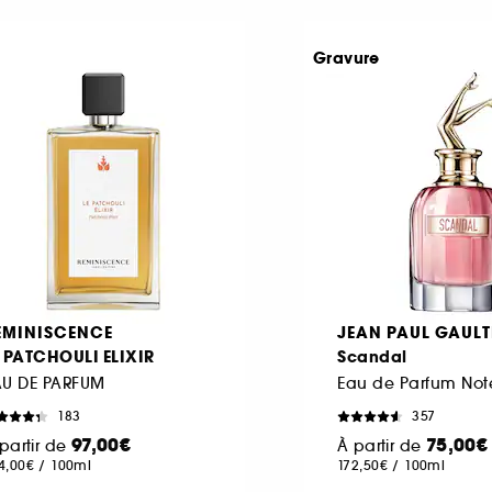
Gravure
EMINISCENCE
JEAN PAUL GAULT
E PATCHOULI ELIXIR
Scandal
AU DE PARFUM
183
357
97,00€
75,00€
partir de
À partir de
4,00€
/
100ml
172,50€
/
100ml