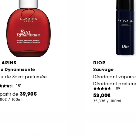
LARINS
DIOR
au Dynamisante
Sauvage
au de Soins parfumée
151
109
39,90€
partir de
53,00€
,00€
/
100ml
35,33€
/
100ml