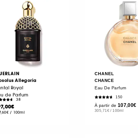
UERLAIN
CHANEL
solus Allegoria
CHANCE
ntal Royal
Eau De Parfum
au de Parfum
150
38
107,00€
À partir de
97,00€
305,71€
/
100ml
7,60€
/
100ml