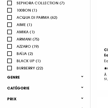
SEPHORA COLLECTION (7)
100BON (1)
ACQUA DI PARMA (62)
AIME (1)
AMIKA (1)
ARMANI (75)
AZZARO (19)
C
BAÏJA (2)
E
BLACK UP (1)
E
BURBERRY (22)
À 
BVLGARI (12)
GENRE
51
BY ROSIE JANE (3)
Femme (1380)
CATÉGORIE
CACHAREL (24)
Homme (544)
CALVIN KLEIN (20)
Parfum
PRIX
Mixte (494)
CAROLINA HERRERA (21)
Jusqu'à -30% sur une sélection de
Enfant (40)