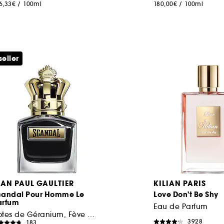
6,33€
/
100ml
180,00€
/
100ml
seller
EAN PAUL GAULTIER
KILIAN PARIS
candal Pour Homme Le
Love Don't Be Shy
arfum
Eau de Parfum
Notes de Géranium, Fève Tonka, Bois de Santal
3928
183