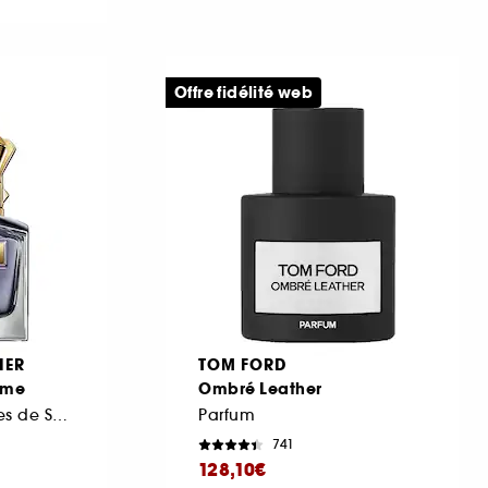
Offre fidélité web
IER
TOM FORD
mme
Ombré Leather
Eau de Toilette Notes de Sauge, Fève Tonka et Vétiver
Parfum
741
128,10€