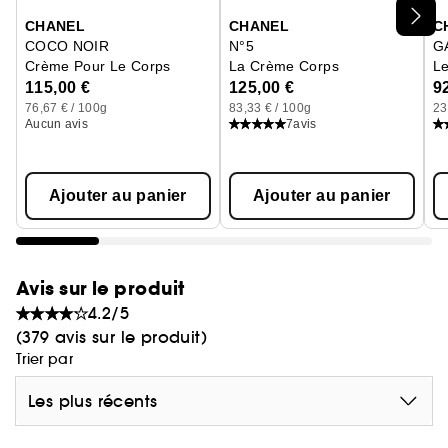
Ignorer le carrousel produits
fraîche et pétillante. Pour laisser entrevoir la tubéreuse
CHANEL
CHANEL
C
de Grasse captée dans son habit le plus précieux.
COCO NOIR
N°5
G
Crème Pour Le Corps
La Crème Corps
L
115,00 €
125,00 €
9
C’est LA fleur absolue, une fleur CHANEL rayonnante
76,67 € / 100g
83,33 € / 100g
23
et étincelante, purement féminine.
Aucun avis
7
avis
Ajouter au panier
Ajouter au panier
Avis sur le produit
4.2/5
(379 avis sur le produit)
Trier par
Les plus récents