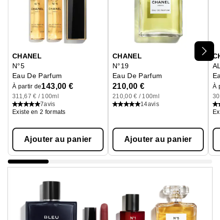
Ignorer le carrousel produits
CHANEL
CHANEL
C
N°5
N°19
A
Eau De Parfum
Eau De Parfum
E
143,00 €
210,00 €
À partir de
À 
311,67 € / 100ml
210,00 € / 100ml
30
7
avis
14
avis
Existe en 2 formats
Ex
Ajouter au panier
Ajouter au panier