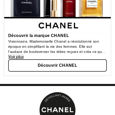
Découvrir la marque CHANEL
Visionnaire, Mademoiselle Chanel a révolutionné son
époque en simplifiant la vie des femmes. Elle eut
l'audace de bouleverser les idées reçues et créa ce que
Voir plus
les femmes attendaient : une beauté épurée, une
élégance confortable.
Découvrir CHANEL