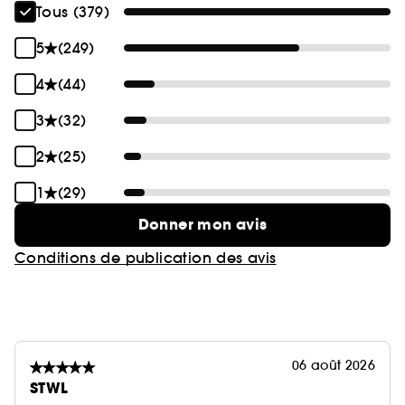
Tous (379)
5
(249)
4
(44)
3
(32)
2
(25)
1
(29)
Donner mon avis
Conditions de publication des avis
06 août 2026
STWL