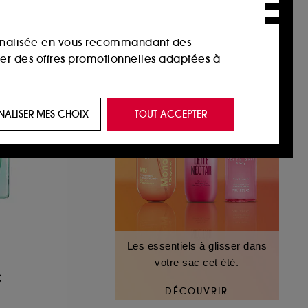
sonnalisée en vous recommandant des
ser des offres promotionnelles adaptées à
 de vous plaire via des publicités, y compris
NALISER MES CHOIX
TOUT ACCEPTER
e navigation, et de l'historique de vos
 de navigation sur notre site afin d’en
 les fraudes aux moyens de paiement et les
Les essentiels à glisser dans
votre sac cet été.
nctionnalités du site, tel que les cookies
€
us permettant d’accéder à votre compte lors
DÉCOUVRIR