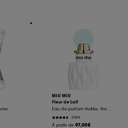
ous pouvez personnaliser vos choix concernant
cepter". Sephora pourra associer les
 personnelles collectées ou générées lors
ccepter". Voous pouvez à tout moment choisir
uez
ici
.
MIU MIU
Fleur de Lait
emme
Eau de parfum fruitée, florale et ambrée pour femme
2504
97,00€
À partir de