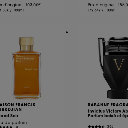
ix d'origine : 103,00€
Prix d'origine : 185
4,50€
/
100ml
172,67€
/
100ml
AISON FRANCIS
RABANNE FRAGR
URKDJIAN
Invictus Victory Ab
and Soir
Parfum boisé et ép
au de parfum
365
31