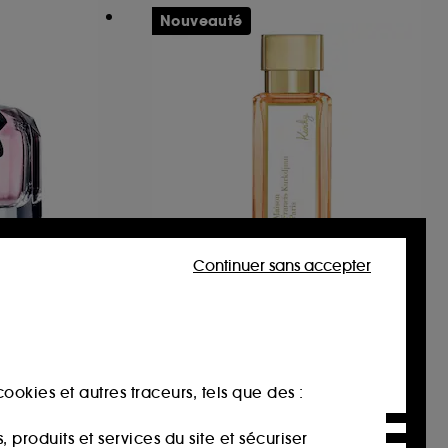
Nouveauté
Continuer sans accepter
ENT
MAISON FRANCIS
KURKDJIAN
Kurky
ginale
Eau de parfum
8
135,00€
À partir de
ookies et autres traceurs, tels que des :
385,71€
/
100ml
00€
-25%
produits et services du site et sécuriser