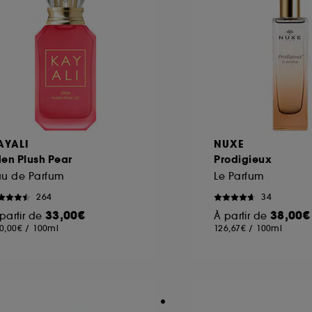
AYALI
NUXE
en Plush Pear
Prodigieux
au de Parfum
Le Parfum
264
34
33,00€
38,00€
partir de
À partir de
0,00€
/
100ml
126,67€
/
100ml