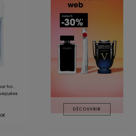
Eau de Cologne pour homme
musquées
DÉCOUVRIR
00€