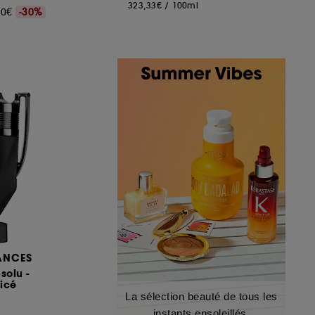
323,33€
/
100ml
,00€
-30%
ANCES
solu -
icé
La sélection beauté de tous les
instants ensoleillés.