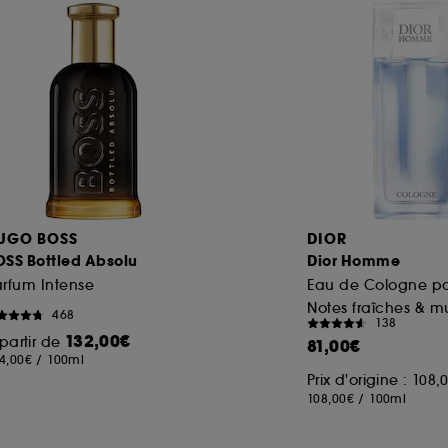
UGO BOSS
DIOR
OSS Bottled Absolu
Dior Homme
rfum Intense
Notes fraîches & 
468
138
132,00€
partir de
81,00€
4,00€
/
100ml
Prix d'origine : 108,
108,00€
/
100ml