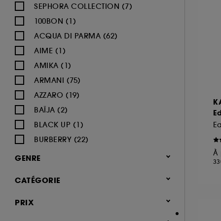
SEPHORA COLLECTION (7)
100BON (1)
ACQUA DI PARMA (62)
AIME (1)
AMIKA (1)
ARMANI (75)
AZZARO (19)
K
BAÏJA (2)
Ed
BLACK UP (1)
E
BURBERRY (22)
À 
BVLGARI (12)
GENRE
33
BY ROSIE JANE (3)
Femme (1380)
CATÉGORIE
CACHAREL (24)
Homme (545)
CALVIN KLEIN (20)
Parfum
PRIX
Mixte (494)
CAROLINA HERRERA (21)
Jusqu'à -30% sur une sélection de
Enfant (40)