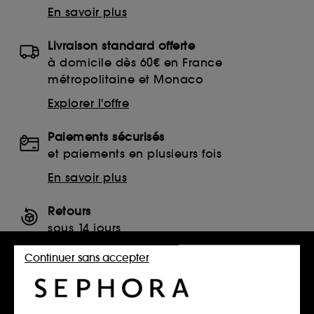
En savoir plus
Livraison standard offerte
à domicile dès 60€ en France
métropolitaine et Monaco
Explorer l'offre
Paiements sécurisés
et paiements en plusieurs fois
En savoir plus
Retours
sous 14 jours
Retourner mon article
Continuer sans accepter
SERVICES, CONTACT ET CONDITIONS DES OFFRES