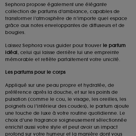
de vous plaire via des publicités, y compris sur des
Sephora propose également une élégante
sites tiers et sur les réseaux sociaux, sur la base
collection de parfums d’ambiance, capables de
des pages que vous avez consultées, de votre
transformer l’atmosphère de n’importe quel espace
navigation, et de l'historique de vos interactions.
grâce aux notes enveloppantes de diffuseurs et de
Cookies de mesure d’audience :
ils nous
bougies.
permettent de réaliser des statistiques de
fréquentation et de navigation sur notre site afin
Laissez Sephora vous guider pour trouver
le parfum
d’en améliorer la performance.
idéal
, celui qui laisse derrière lui une empreinte
Cookies de sécurisation des paiements en ligne :
mémorable et reflète parfaitement votre unicité.
ils nous permettent de lutter notamment contre les
fraudes aux moyens de paiement et les
Les parfums pour le corps
usurpations d’identité.
Appliqué sur une peau propre et hydratée, de
Cookies fonctionnels :
il s’agit de cookies
préférence après la douche, et sur les points de
permettant l’affichage et/ou la fourniture de
pulsation (comme le cou, le visage, les oreilles, les
certaines fonctionnalités du site, tel que les
cookies d’authentification qui sont utilisés afin de
poignets ou l’intérieur des coudes), le parfum ajoute
vous faire bénéficier de l’authentification
une touche de luxe à votre routine quotidienne. Le
prolongée vous permettant d’accéder à votre
choix d’une fragrance soigneusement sélectionnée
compte lors de votre prochaine visite sur le site
enrichit aussi votre style et peut avoir un impact
sans saisir à nouveau votre identifiant et mot de
profond sur votre humeur et la manière dont vous
passe.