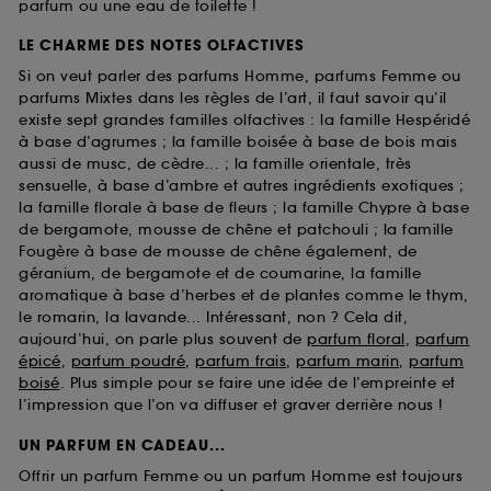
parfum ou une eau de toilette !
LE CHARME DES NOTES OLFACTIVES
Si on veut parler des parfums Homme, parfums Femme ou
parfums Mixtes dans les règles de l’art, il faut savoir qu’il
existe sept grandes familles olfactives : la famille Hespéridé
à base d’agrumes ; la famille boisée à base de bois mais
aussi de musc, de cèdre... ; la famille orientale, très
sensuelle, à base d’ambre et autres ingrédients exotiques ;
la famille florale à base de fleurs ; la famille Chypre à base
de bergamote, mousse de chêne et patchouli ; la famille
Fougère à base de mousse de chêne également, de
géranium, de bergamote et de coumarine, la famille
aromatique à base d’herbes et de plantes comme le thym,
le romarin, la lavande... Intéressant, non ? Cela dit,
aujourd’hui, on parle plus souvent de
parfum floral
,
parfum
épicé
,
parfum poudré
,
parfum frais
,
parfum marin
,
parfum
boisé
. Plus simple pour se faire une idée de l’empreinte et
l’impression que l’on va diffuser et graver derrière nous !
UN PARFUM EN CADEAU...
Offrir un parfum Femme ou un parfum Homme est toujours