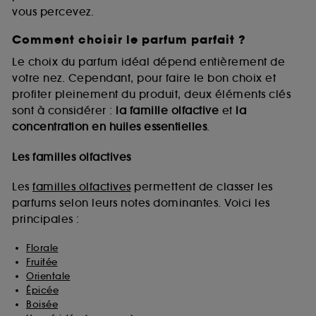
vous percevez.
Comment choisir le parfum parfait ?
A l'exception des cookies techniques, le dépôt et la
lecture de ces traceurs requiert votre accord. Vous
Le choix du parfum idéal dépend entièrement de
pouvez personnaliser vos choix concernant le dépôt
votre nez. Cependant, pour faire le bon choix et
de ces cookies grâce au bouton "personnaliser mes
profiter pleinement du produit, deux éléments clés
choix" ci-dessous ou décider de "tout accepter".
sont à considérer :
la famille olfactive
et
la
Sephora pourra associer les informations de
concentration en huiles essentielles
.
navigation collectées par ces Cookies, pour les
finalités acceptées, avec les données personnelles
collectées ou générées lors de votre activité en ligne
Les familles olfactives
ou en magasin. Pour refuser tous les cookies, cliques
sur "continuer sans accepter". Voous pouvez à tout
Les
familles olfactives
permettent de classer les
moment choisir de retirer votrte consentement. Si vous
parfums selon leurs notes dominantes. Voici les
souhaitez obtenir plus d'information sur les cookies
principales :
utilisés,
cliquez
ici
.
Florale
Fruitée
Orientale
Épicée
Boisée