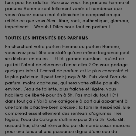
funs pour les adultes. Rassurez-vous, les parfums Femme et
parfums Homme sont tellement variés et nombreux que
vous n’aurez aucun mal à dénicher la composition qui
reflète ce que vous êtes : libre, rock, authentique, glamour,
impertinent... Waouh ! Dites-nous tout en parfum !
TOUTES LES INTENSITÉS DES PARFUMS
En cherchant votre parfum Femme ou parfum Homme,
vous avez peut-être constaté qu’une même fragrance peut
se décliner en ou en ... Et là, grande question : qu’est-ce
qui fait l’atout de chacune d’entre elles ? On vous partage
quelques infos ! L’extrait de parfum est le plus concentré et
le plus précieux. Il peut tenir jusqu’à 8h. Puis vient l’eau de
parfum, moins capiteuse, qui sera votre alliée pour 4h
environ. L’eau de toilette, plus fraîche et légère, vous
habillera de liberté pour 3h à 5h. Pas mal du tout ! Et l’
dans tout ça ? Voilà une catégorie à part qui appartient à
une famille olfactive bien précise : la famille Hespéridé. Elle
comprend essentiellement des senteurs d'agrumes. Très
légère, l’eau de Cologne s’affirme pour 2h à 3h. Cela dit,
aujourd’hui, elle est réinventée par de nombreuses maisons
pour une tenue et une puissance digne d’une eau de