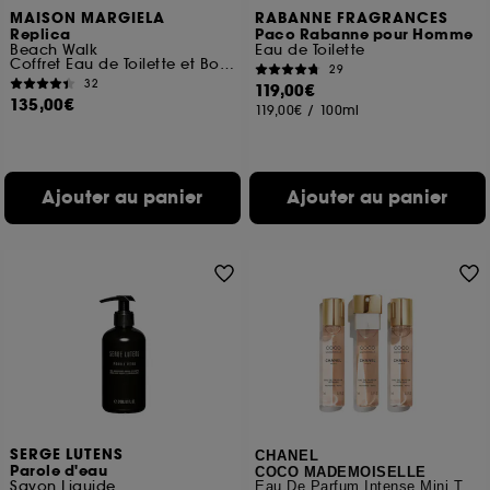
MAISON MARGIELA
RABANNE FRAGRANCES
Replica
Paco Rabanne pour Homme
Beach Walk
Eau de Toilette
Coffret Eau de Toilette et Bougie
29
32
119,00€
135,00€
119,00€
/
100ml
Ajouter au panier
Ajouter au panier
SERGE LUTENS
CHANEL
Parole d'eau
COCO MADEMOISELLE
Savon Liquide
Eau De Parfum Intense Mini Twist And Spray