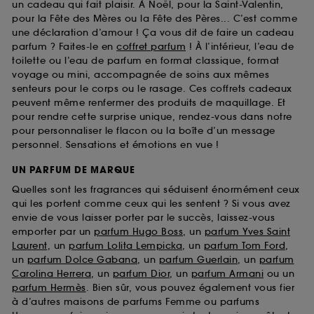
un cadeau qui fait plaisir. À Noël, pour la Saint-Valentin,
pour la Fête des Mères ou la Fête des Pères... C’est comme
une déclaration d’amour ! Ça vous dit de faire un cadeau
parfum ? Faites-le en
coffret parfum
! À l’intérieur, l’eau de
toilette ou l’eau de parfum en format classique, format
voyage ou mini, accompagnée de soins aux mêmes
senteurs pour le corps ou le rasage. Ces coffrets cadeaux
peuvent même renfermer des produits de maquillage. Et
pour rendre cette surprise unique, rendez-vous dans notre
pour personnaliser le flacon ou la boîte d’un message
personnel. Sensations et émotions en vue !
UN PARFUM DE MARQUE
Quelles sont les fragrances qui séduisent énormément ceux
qui les portent comme ceux qui les sentent ? Si vous avez
envie de vous laisser porter par le succès, laissez-vous
emporter par un
parfum Hugo Boss
, un
parfum Yves Saint
Laurent
, un
parfum Lolita Lempicka
, un
parfum Tom Ford
,
un
parfum Dolce Gabana
, un
parfum Guerlain
, un
parfum
Carolina Herrera
, un
parfum Dior
, un
parfum Armani
ou un
parfum Hermès
. Bien sûr, vous pouvez également vous fier
à d’autres maisons de parfums Femme ou parfums