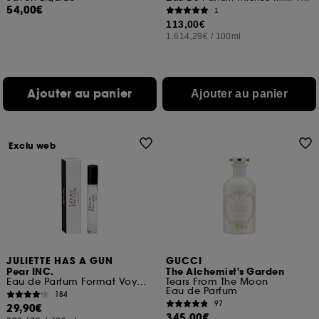
54,00€
1
113,00€
1.614,29€
/
100ml
Ajouter au panier
Ajouter au panier
Exclu web
JULIETTE HAS A GUN
GUCCI
Pear INC.
The Alchemist's Garden
Eau de Parfum Format Voyage
Tears From The Moon
Eau de Parfum
184
97
29,90€
345,00€