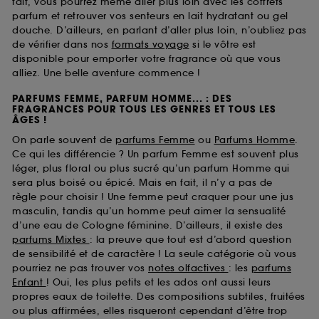
fait, vous pourrez même aller plus loin avec les coffrets
parfum et retrouver vos senteurs en lait hydratant ou gel
douche. D’ailleurs, en parlant d’aller plus loin, n’oubliez pas
de vérifier dans nos
formats voyage
si le vôtre est
disponible pour emporter votre fragrance où que vous
alliez. Une belle aventure commence !
PARFUMS FEMME, PARFUM HOMME... : DES
FRAGRANCES POUR TOUS LES GENRES ET TOUS LES
ÂGES !
On parle souvent de
parfums Femme
ou
Parfums Homme
.
Ce qui les différencie ? Un parfum Femme est souvent plus
léger, plus floral ou plus sucré qu’un parfum Homme qui
sera plus boisé ou épicé. Mais en fait, il n’y a pas de
règle pour choisir ! Une femme peut craquer pour une jus
masculin, tandis qu’un homme peut aimer la sensualité
d’une eau de Cologne féminine. D’ailleurs, il existe des
parfums Mixtes
: la preuve que tout est d’abord question
de sensibilité et de caractère ! La seule catégorie où vous
pourriez ne pas trouver vos
notes olfactives
: les
parfums
Enfant
! Oui, les plus petits et les ados ont aussi leurs
propres eaux de toilette. Des compositions subtiles, fruitées
ou plus affirmées, elles risqueront cependant d’être trop