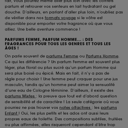
fait, vous pourrez même aller plus loin avec les coffrets
parfum et retrouver vos senteurs en lait hydratant ou gel
douche. D’ailleurs, en parlant d’aller plus loin, n’oubliez pas
de vérifier dans nos
formats voyage
si le vôtre est
disponible pour emporter votre fragrance où que vous
alliez. Une belle aventure commence !
PARFUMS FEMME, PARFUM HOMME... : DES
FRAGRANCES POUR TOUS LES GENRES ET TOUS LES
ÂGES !
On parle souvent de
parfums Femme
ou
Parfums Homme
.
Ce qui les différencie ? Un parfum Femme est souvent plus
léger, plus floral ou plus sucré qu’un parfum Homme qui
sera plus boisé ou épicé. Mais en fait, il n’y a pas de
règle pour choisir ! Une femme peut craquer pour une jus
masculin, tandis qu’un homme peut aimer la sensualité
d’une eau de Cologne féminine. D’ailleurs, il existe des
parfums Mixtes
: la preuve que tout est d’abord question
de sensibilité et de caractère ! La seule catégorie où vous
pourriez ne pas trouver vos
notes olfactives
: les
parfums
Enfant
! Oui, les plus petits et les ados ont aussi leurs
propres eaux de toilette. Des compositions subtiles, fruitées
ou plus affirmées, elles risqueront cependant d’être trop