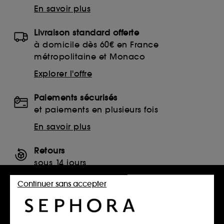
En savoir plus
Livraison standard offerte
à domicile dès 60€ en France
métropolitaine et Monaco
Explorer l'offre
Paiements sécurisés
et paiements en plusieurs fois
En savoir plus
Retours
sous 14 jours
Retourner mon article
Continuer sans accepter
SERVICES, CONTACT ET CONDITIONS DES OFFRES