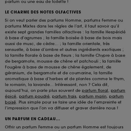
parfum ou une eau de toilette !
LE CHARME DES NOTES OLFACTIVES
Si on veut parler des parfums Homme, parfums Femme ou
parfums Mixtes dans les règles de l’art, il faut savoir qu’il
existe sept grandes familles olfactives : la famille Hespéridé
à base d’agrumes ; la famille boisée à base de bois mais
aussi de musc, de cèdre... ; la famille orientale, très
sensuelle, à base d’ambre et autres ingrédients exotiques ;
la famille florale à base de fleurs ; la famille Chypre à base
de bergamote, mousse de chêne et patchouli ; la famille
Fougère à base de mousse de chêne également, de
géranium, de bergamote et de coumarine, la famille
aromatique à base d’herbes et de plantes comme le thym,
le romarin, la lavande... Intéressant, non ? Cela dit,
aujourd’hui, on parle plus souvent de
parfum floral
,
parfum
épicé
,
parfum poudré
,
parfum frais
,
parfum marin
,
parfum
boisé
. Plus simple pour se faire une idée de l’empreinte et
l’impression que l’on va diffuser et graver derrière nous !
UN PARFUM EN CADEAU...
Offrir un parfum Femme ou un parfum Homme est toujours