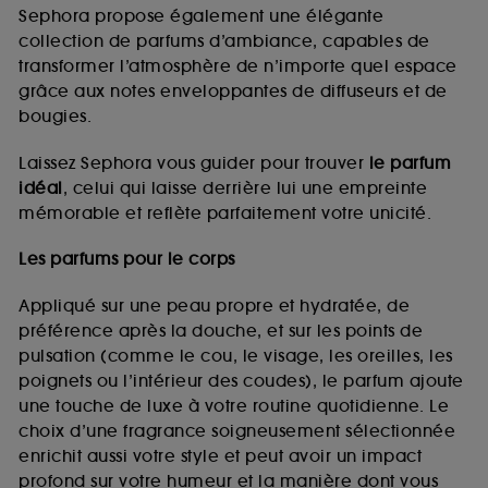
de vous plaire via des publicités, y compris sur des
Sephora propose également une élégante
sites tiers et sur les réseaux sociaux, sur la base
collection de parfums d’ambiance, capables de
des pages que vous avez consultées, de votre
transformer l’atmosphère de n’importe quel espace
navigation, et de l'historique de vos interactions.
grâce aux notes enveloppantes de diffuseurs et de
Cookies de mesure d’audience :
ils nous
bougies.
permettent de réaliser des statistiques de
fréquentation et de navigation sur notre site afin
Laissez Sephora vous guider pour trouver
le parfum
d’en améliorer la performance.
idéal
, celui qui laisse derrière lui une empreinte
Cookies de sécurisation des paiements en ligne :
mémorable et reflète parfaitement votre unicité.
ils nous permettent de lutter notamment contre les
fraudes aux moyens de paiement et les
Les parfums pour le corps
usurpations d’identité.
Appliqué sur une peau propre et hydratée, de
Cookies fonctionnels :
il s’agit de cookies
préférence après la douche, et sur les points de
permettant l’affichage et/ou la fourniture de
pulsation (comme le cou, le visage, les oreilles, les
certaines fonctionnalités du site, tel que les
cookies d’authentification qui sont utilisés afin de
poignets ou l’intérieur des coudes), le parfum ajoute
vous faire bénéficier de l’authentification
une touche de luxe à votre routine quotidienne. Le
prolongée vous permettant d’accéder à votre
choix d’une fragrance soigneusement sélectionnée
compte lors de votre prochaine visite sur le site
enrichit aussi votre style et peut avoir un impact
sans saisir à nouveau votre identifiant et mot de
profond sur votre humeur et la manière dont vous
passe.