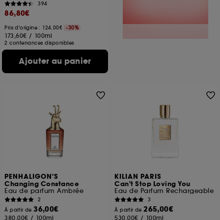
394
86,80€
Prix d'origine : 124,00€
-30%
173,60€
/
100ml
2 contenances disponibles
Ajouter au panier
PENHALIGON'S
KILIAN PARIS
Changing Constance
Can't Stop Loving You
Eau de parfum Ambrée
Eau de Parfum Rechargeable
2
3
36,00€
265,00€
À partir de
À partir de
380,00€
/
100ml
530,00€
/
100ml