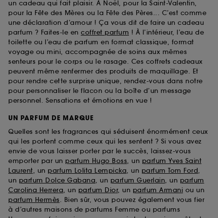
un cadeau qui fait plaisir. À Noël, pour la Saint-Valentin,
pour la Fête des Mères ou la Fête des Pères... C’est comme
une déclaration d’amour ! Ça vous dit de faire un cadeau
parfum ? Faites-le en
coffret parfum
! À l’intérieur, l’eau de
toilette ou l’eau de parfum en format classique, format
voyage ou mini, accompagnée de soins aux mêmes
senteurs pour le corps ou le rasage. Ces coffrets cadeaux
peuvent même renfermer des produits de maquillage. Et
pour rendre cette surprise unique, rendez-vous dans notre
pour personnaliser le flacon ou la boîte d’un message
personnel. Sensations et émotions en vue !
UN PARFUM DE MARQUE
Quelles sont les fragrances qui séduisent énormément ceux
qui les portent comme ceux qui les sentent ? Si vous avez
envie de vous laisser porter par le succès, laissez-vous
emporter par un
parfum Hugo Boss
, un
parfum Yves Saint
Laurent
, un
parfum Lolita Lempicka
, un
parfum Tom Ford
,
un
parfum Dolce Gabana
, un
parfum Guerlain
, un
parfum
Carolina Herrera
, un
parfum Dior
, un
parfum Armani
ou un
parfum Hermès
. Bien sûr, vous pouvez également vous fier
à d’autres maisons de parfums Femme ou parfums