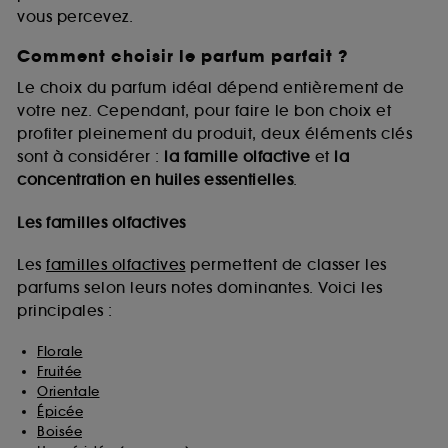
vous percevez.
Comment choisir le parfum parfait ?
A l'exception des cookies techniques, le dépôt et la
lecture de ces traceurs requiert votre accord. Vous
Le choix du parfum idéal dépend entièrement de
pouvez personnaliser vos choix concernant le dépôt
votre nez. Cependant, pour faire le bon choix et
de ces cookies grâce au bouton "personnaliser mes
profiter pleinement du produit, deux éléments clés
choix" ci-dessous ou décider de "tout accepter".
sont à considérer :
la famille olfactive
et
la
Sephora pourra associer les informations de
concentration en huiles essentielles
.
navigation collectées par ces Cookies, pour les
finalités acceptées, avec les données personnelles
collectées ou générées lors de votre activité en ligne
Les familles olfactives
ou en magasin. Pour refuser tous les cookies, cliques
sur "continuer sans accepter". Voous pouvez à tout
Les
familles olfactives
permettent de classer les
moment choisir de retirer votrte consentement. Si vous
parfums selon leurs notes dominantes. Voici les
souhaitez obtenir plus d'information sur les cookies
principales :
utilisés,
cliquez
ici
.
Florale
Fruitée
Orientale
Épicée
Boisée