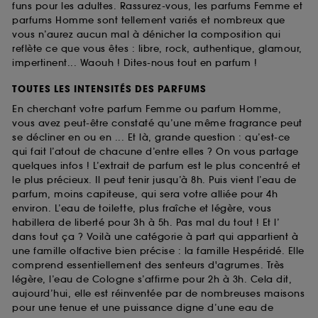
funs pour les adultes. Rassurez-vous, les parfums Femme et
parfums Homme sont tellement variés et nombreux que
vous n’aurez aucun mal à dénicher la composition qui
reflète ce que vous êtes : libre, rock, authentique, glamour,
impertinent... Waouh ! Dites-nous tout en parfum !
TOUTES LES INTENSITÉS DES PARFUMS
En cherchant votre parfum Femme ou parfum Homme,
vous avez peut-être constaté qu’une même fragrance peut
se décliner en ou en ... Et là, grande question : qu’est-ce
qui fait l’atout de chacune d’entre elles ? On vous partage
quelques infos ! L’extrait de parfum est le plus concentré et
le plus précieux. Il peut tenir jusqu’à 8h. Puis vient l’eau de
parfum, moins capiteuse, qui sera votre alliée pour 4h
environ. L’eau de toilette, plus fraîche et légère, vous
habillera de liberté pour 3h à 5h. Pas mal du tout ! Et l’
dans tout ça ? Voilà une catégorie à part qui appartient à
une famille olfactive bien précise : la famille Hespéridé. Elle
comprend essentiellement des senteurs d'agrumes. Très
légère, l’eau de Cologne s’affirme pour 2h à 3h. Cela dit,
aujourd’hui, elle est réinventée par de nombreuses maisons
pour une tenue et une puissance digne d’une eau de