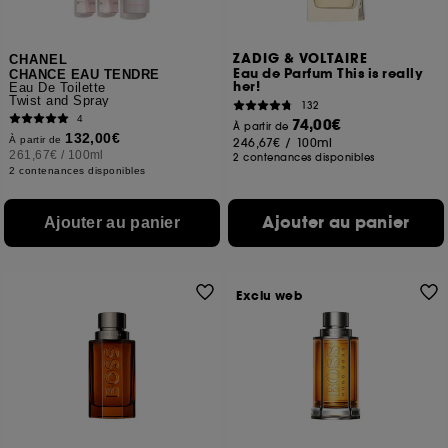
ZADIG & VOLTAIRE
CHANEL
Eau de Parfum This is really
CHANCE EAU TENDRE
her!
Eau De Toilette
Twist and Spray
132
4
74,00€
À partir de
132,00€
À partir de
246,67€
/
100ml
261,67€
/
100ml
2 contenances disponibles
2 contenances disponibles
Ajouter au panier
Ajouter au panier
Exclu web