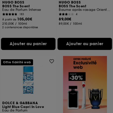
HUGO BOSS
HUGO BOSS
BOSS The Scent
BOSS The Scent
Eau de Parfum Intense
Baume après-rasage Oriental et Boisé
183
4
105,00€
89,00€
À partir de
210,00€
/
100ml
89,00€
/
100ml
2 contenances disponibles
Ajouter au panier
Ajouter au panier
Offre fidélité web
DOLCE & GABBANA
Light Blue Capri In Love
Eau de Parfum