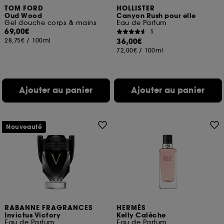
TOM FORD
HOLLISTER
Oud Wood
Canyon Rush pour elle
Gel douche corps & mains
Eau de Parfum
69,00€
5
28,75€
/
100ml
36,00€
72,00€
/
100ml
Ajouter au panier
Ajouter au panier
Nouveauté
RABANNE FRAGRANCES
HERMÈS
Invictus Victory
Kelly Calèche
Eau de Parfum
Eau de Parfum