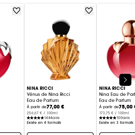
r comme touche finale de ce précieux cadeau. Dans
ntation onirique de la pomme Nina.
NINA RICCI
NINA RICCI
Vénus de Nina Ricci
Nina Eau de Pa
Eau de Parfum
Eau de Parfum
77,00 €
75,00 
À partir de
À partir de
256,67 € / 100ml
173,75 € / 100ml
1444
avis
100
avis
Existe en 4 formats
Existe en 3 formats