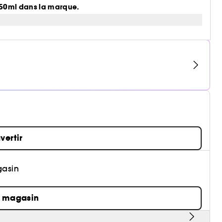
n 50ml dans la marque.
vertir
gasin
n magasin