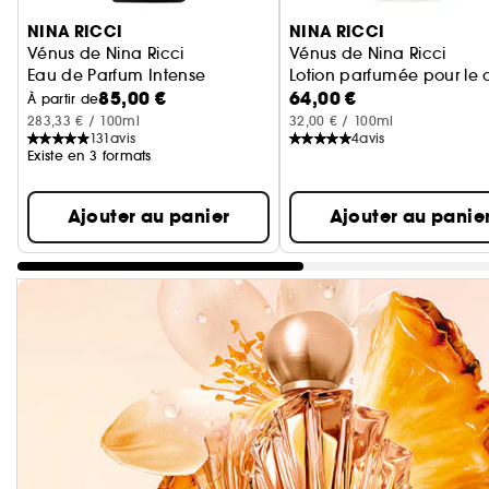
Ignorer le carrousel produits
NINA RICCI
NINA RICCI
Vénus de Nina Ricci
Vénus de Nina Ricci
Eau de Parfum Intense
Lotion parfumée pour le 
85,00 €
64,00 €
À partir de
283,33 € / 100ml
32,00 € / 100ml
131
avis
4
avis
Existe en 3 formats
Ajouter au panier
Ajouter au panie