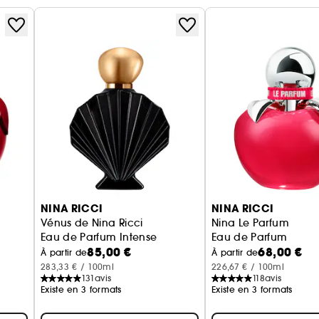
habit rose iridescent et l'a assorti d'un bijou fleu
l'étui se cache une dernière surprise : une représe
Êtes-vous prête à plonger dans l'illusion ?
#NINAILLUSION
NINA RICCI
NINA RICCI
Vénus de Nina Ricci
Nina Le Parfum
Eau de Parfum Intense
Eau de Parfum
85,00 €
68,00 €
À partir de
À partir de
283,33 € / 100ml
226,67 € / 100ml
131
avis
118
avis
Existe en 3 formats
Existe en 3 formats