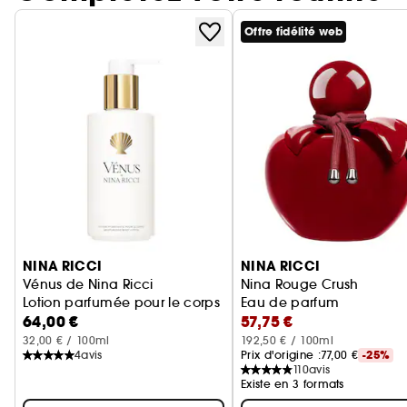
Offre fidélité web
Ignorer le carrousel produits
NINA RICCI
NINA RICCI
Vénus de Nina Ricci
Nina Rouge Crush
Lotion parfumée pour le corps
Eau de parfum
64,00 €
57,75 €
32,00 € / 100ml
192,50 € / 100ml
4
avis
Prix d'origine :
77,00 €
-25%
110
avis
Existe en 3 formats