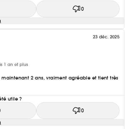
1
0
u
23 déc. 2025
is 1 an et plus
aintenant 2 ans, vraiment agréable et tient très
i
été utile ?
0
0
u