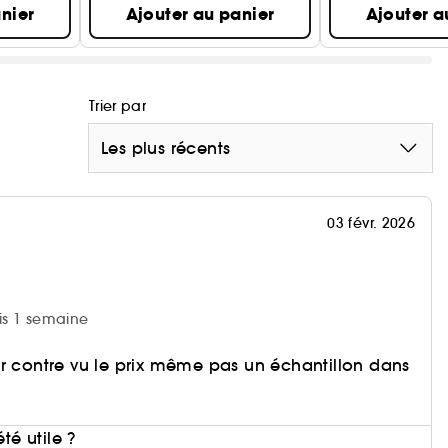
nier
Ajouter au panier
Ajouter a
Trier par
Les plus récents
03 févr. 2026
uis 1 semaine
r contre vu le prix même pas un échantillon dans
i
été utile ?