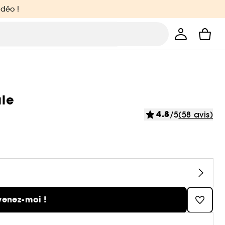
idéo !
ale
4.8
/5
(58 avis)
venez-moi !