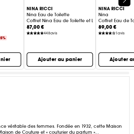
NINA RICCI
NINA RICCI
Nina Eau de Toilette
Nina
Coffret Nina Eau de Toilette et Lotion pour le corps
Coffret Eau de To
87,00 €
89,00 €
448
avis
1
avis
25%
nier
Ajouter au panier
Ajouter a
ence véritable des femmes. Fondée en 1932, cette Maison
Maison de Couture et « couturier du parfum »...