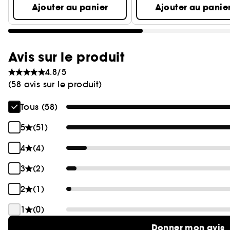
Ajouter au panier
Ajouter au panie
Avis sur le produit
4.8/5
(58 avis sur le produit)
Tous (58)
5
(51)
4
(4)
3
(2)
2
(1)
1
(0)
Donner mon avis