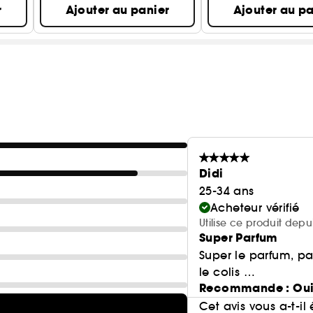
r
Ajouter au panier
Ajouter au pa
Didi
25-34 ans
Acheteur vérifié
Utilise ce produit dep
Super Parfum
Super le parfum, pa
le colis …
Recommande : Ou
Cet avis vous a-t-il 