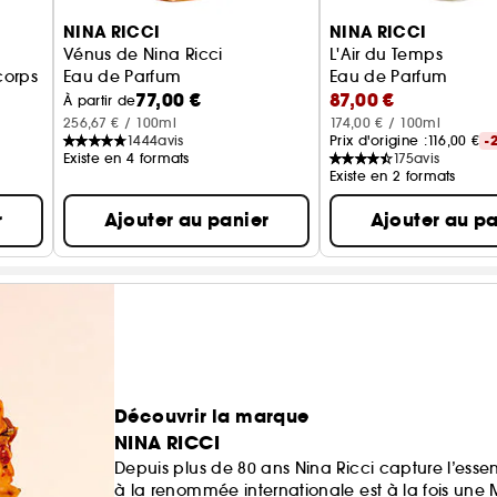
NINA RICCI
NINA RICCI
Vénus de Nina Ricci
L'Air du Temps
corps
Eau de Parfum
Eau de Parfum
77,00 €
87,00 €
À partir de
256,67 € / 100ml
174,00 € / 100ml
1444
avis
Prix d'origine :
116,00 €
-
Existe en 4 formats
175
avis
Existe en 2 formats
r
Ajouter au panier
Ajouter au pa
Découvrir la marque
NINA RICCI
Depuis plus de 80 ans Nina Ricci capture l’ess
à la renommée internationale est à la fois une 