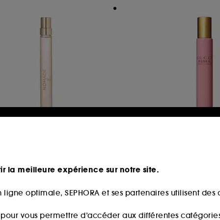
HLOÉ
GUCCI
hloé Nomade
Flora Gorgeous G
Eau de Parfum Format Voyage
ir la meilleure expérience sur notre site.
351
10
9,90€
29,90€
 ligne optimale, SEPHORA et ses partenaires utilisent des c
9,00€
/
100ml
299,00€
/
100ml
s pour vous permettre d’accéder aux différentes catégories, 