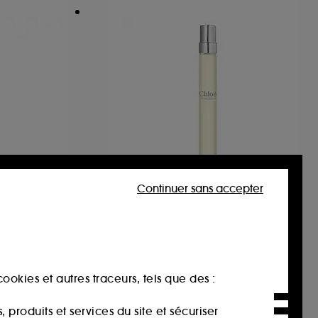
Continuer sans accepter
CHLOÉ
ardenia
Chloé L'Eau De Parfum
Lumineuse
Eau de Parfum Format Voyage
117
29,90€
ookies et autres traceurs, tels que des :
299,00€
/
100ml
produits et services du site et sécuriser