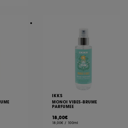
ous pouvez personnaliser vos choix concernant
cepter". Sephora pourra associer les
 personnelles collectées ou générées lors
ccepter". Voous pouvez à tout moment choisir
uez
ici
.
IKKS
RUME
MONOI VIBES-BRUME
PARFUMEE
18,00€
18,00€
/
100ml