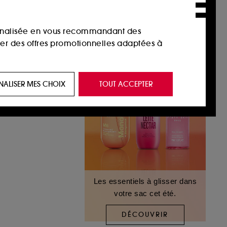
sonnalisée en vous recommandant des
ser des offres promotionnelles adaptées à
 de vous plaire via des publicités, y compris
NALISER MES CHOIX
TOUT ACCEPTER
e navigation, et de l'historique de vos
 de navigation sur notre site afin d’en
 les fraudes aux moyens de paiement et les
Les essentiels à glisser dans
votre sac cet été.
nctionnalités du site, tel que les cookies
us permettant d’accéder à votre compte lors
DÉCOUVRIR