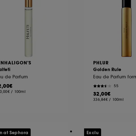
ENHALIGON'S
PHLUR
lfeti
Golden Rule
au de Parfum
2,00€
55
0,00€
/
100ml
32,00€
336,84€
/
100ml
n at Sephora
Exclu