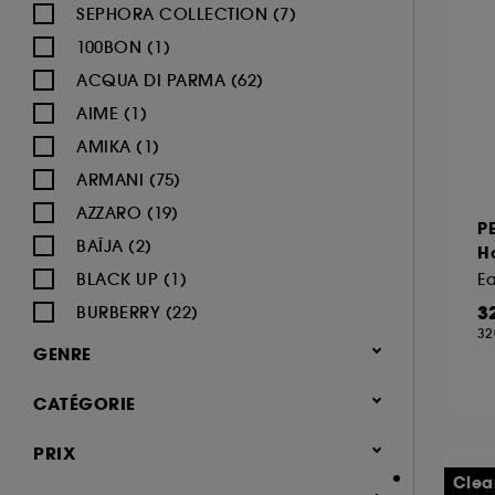
SEPHORA COLLECTION (7)
100BON (1)
ACQUA DI PARMA (62)
AIME (1)
AMIKA (1)
ARMANI (75)
AZZARO (19)
P
BAÏJA (2)
Ha
BLACK UP (1)
E
3
BURBERRY (22)
32
BVLGARI (12)
GENRE
BY ROSIE JANE (3)
Femme (1378)
CATÉGORIE
CACHAREL (24)
Homme (544)
CALVIN KLEIN (20)
Parfum
PRIX
Mixte (492)
CAROLINA HERRERA (21)
Jusqu'à -30% sur une sélection de
Clea
Enfant (40)