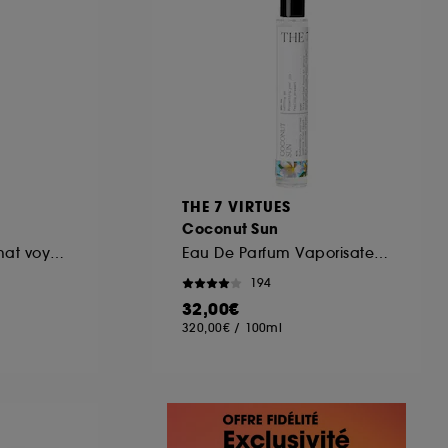
THE 7 VIRTUES
Coconut Sun
Eau de Parfum format voyage
Eau De Parfum Vaporisateur de Voyage
194
32,00€
320,00€
/
100ml