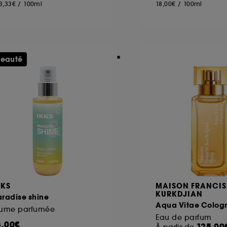
3,33€
/
100ml
18,00€
/
100ml
eauté
KKS
MAISON FRANCIS
KURKDJIAN
radise shine
Aqua Vitae Cologn
rume parfumée
Eau de parfum
8,00€
125,00
À partir de