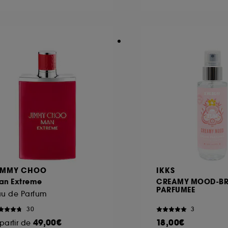
ôt et la lecture de ces traceurs requiert votre accord. V
rsonnaliser mes choix" ci-dessous ou décider de "tout ac
s Cookies, pour les finalités acceptées, avec les données
ur refuser tous les cookies, cliques sur "continuer sans a
tez obtenir plus d'information sur les cookies utilisés,
cliq
IMMY CHOO
IKKS
an Extreme
CREAMY MOOD-B
PARFUMEE
au de Parfum
30
3
49,00€
18,00€
partir de