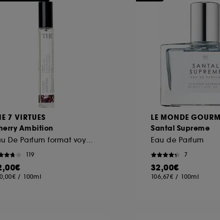
HE 7 VIRTUES
LE MONDE GOUR
herry Ambition
Santal Supreme
Eau De Parfum format voyage
Eau de Parfum
119
7
2,00€
32,00€
0,00€
/
100ml
106,67€
/
100ml