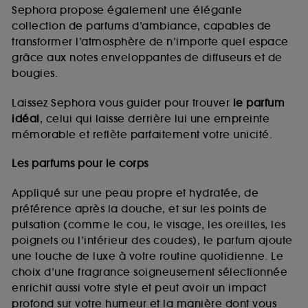
de vous plaire via des publicités, y compris sur des
Sephora propose également une élégante
sites tiers et sur les réseaux sociaux, sur la base
collection de parfums d’ambiance, capables de
des pages que vous avez consultées, de votre
transformer l’atmosphère de n’importe quel espace
navigation, et de l'historique de vos interactions.
grâce aux notes enveloppantes de diffuseurs et de
Cookies de mesure d’audience :
ils nous
bougies.
permettent de réaliser des statistiques de
fréquentation et de navigation sur notre site afin
Laissez Sephora vous guider pour trouver
le parfum
d’en améliorer la performance.
idéal
, celui qui laisse derrière lui une empreinte
Cookies de sécurisation des paiements en ligne :
mémorable et reflète parfaitement votre unicité.
ils nous permettent de lutter notamment contre les
fraudes aux moyens de paiement et les
Les parfums pour le corps
usurpations d’identité.
Appliqué sur une peau propre et hydratée, de
Cookies fonctionnels :
il s’agit de cookies
préférence après la douche, et sur les points de
permettant l’affichage et/ou la fourniture de
pulsation (comme le cou, le visage, les oreilles, les
certaines fonctionnalités du site, tel que les
cookies d’authentification qui sont utilisés afin de
poignets ou l’intérieur des coudes), le parfum ajoute
vous faire bénéficier de l’authentification
une touche de luxe à votre routine quotidienne. Le
prolongée vous permettant d’accéder à votre
choix d’une fragrance soigneusement sélectionnée
compte lors de votre prochaine visite sur le site
enrichit aussi votre style et peut avoir un impact
sans saisir à nouveau votre identifiant et mot de
profond sur votre humeur et la manière dont vous
passe.