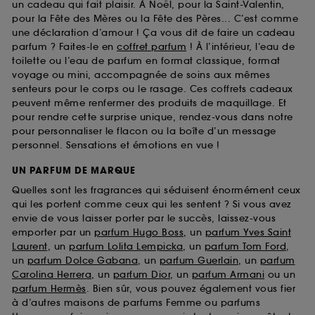
un cadeau qui fait plaisir. À Noël, pour la Saint-Valentin,
pour la Fête des Mères ou la Fête des Pères... C’est comme
une déclaration d’amour ! Ça vous dit de faire un cadeau
parfum ? Faites-le en
coffret parfum
! À l’intérieur, l’eau de
toilette ou l’eau de parfum en format classique, format
voyage ou mini, accompagnée de soins aux mêmes
senteurs pour le corps ou le rasage. Ces coffrets cadeaux
peuvent même renfermer des produits de maquillage. Et
pour rendre cette surprise unique, rendez-vous dans notre
pour personnaliser le flacon ou la boîte d’un message
personnel. Sensations et émotions en vue !
UN PARFUM DE MARQUE
Quelles sont les fragrances qui séduisent énormément ceux
qui les portent comme ceux qui les sentent ? Si vous avez
envie de vous laisser porter par le succès, laissez-vous
emporter par un
parfum Hugo Boss
, un
parfum Yves Saint
Laurent
, un
parfum Lolita Lempicka
, un
parfum Tom Ford
,
un
parfum Dolce Gabana
, un
parfum Guerlain
, un
parfum
Carolina Herrera
, un
parfum Dior
, un
parfum Armani
ou un
parfum Hermès
. Bien sûr, vous pouvez également vous fier
à d’autres maisons de parfums Femme ou parfums