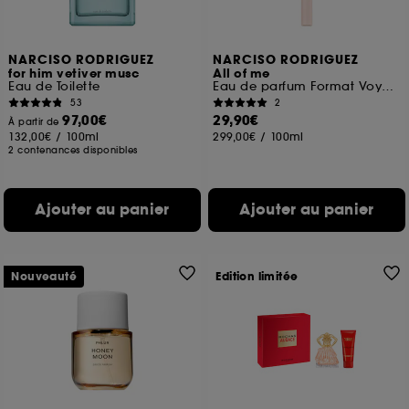
NARCISO RODRIGUEZ
NARCISO RODRIGUEZ
for him vetiver musc
All of me
Eau de Toilette
Eau de parfum Format Voyage
53
2
97,00€
29,90€
À partir de
132,00€
/
100ml
299,00€
/
100ml
2 contenances disponibles
Ajouter au panier
Ajouter au panier
Nouveauté
Edition limitée