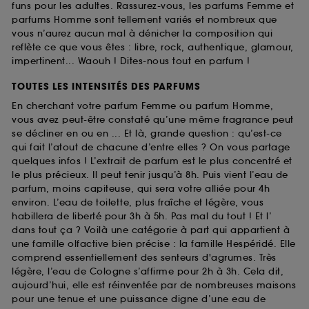
funs pour les adultes. Rassurez-vous, les parfums Femme et
parfums Homme sont tellement variés et nombreux que
vous n’aurez aucun mal à dénicher la composition qui
reflète ce que vous êtes : libre, rock, authentique, glamour,
impertinent... Waouh ! Dites-nous tout en parfum !
TOUTES LES INTENSITÉS DES PARFUMS
En cherchant votre parfum Femme ou parfum Homme,
vous avez peut-être constaté qu’une même fragrance peut
se décliner en ou en ... Et là, grande question : qu’est-ce
qui fait l’atout de chacune d’entre elles ? On vous partage
quelques infos ! L’extrait de parfum est le plus concentré et
le plus précieux. Il peut tenir jusqu’à 8h. Puis vient l’eau de
parfum, moins capiteuse, qui sera votre alliée pour 4h
environ. L’eau de toilette, plus fraîche et légère, vous
habillera de liberté pour 3h à 5h. Pas mal du tout ! Et l’
dans tout ça ? Voilà une catégorie à part qui appartient à
une famille olfactive bien précise : la famille Hespéridé. Elle
comprend essentiellement des senteurs d'agrumes. Très
légère, l’eau de Cologne s’affirme pour 2h à 3h. Cela dit,
aujourd’hui, elle est réinventée par de nombreuses maisons
pour une tenue et une puissance digne d’une eau de