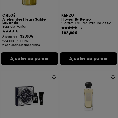
CHLOÉ
KENZO
Atelier des Fleurs Sable
Flower By Kenzo
Lavande
Coffret Eau de Parfum et Soin pour Femme
Eau de Parfum
15
1
102,00€
132,00€
À partir de
264,00€
/
100ml
2 contenances disponibles
Ajouter au panier
Ajouter au panier