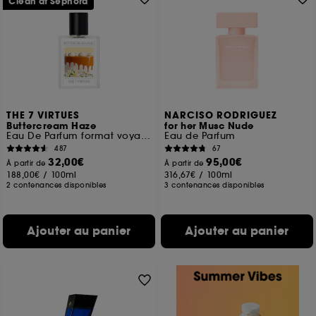
Clean at Sephora
THE 7 VIRTUES
NARCISO RODRIGUEZ
Buttercream Haze
for her Musc Nude
Eau De Parfum format voyage
Eau de Parfum
487
67
32,00€
95,00€
À partir de
À partir de
188,00€
/
100ml
316,67€
/
100ml
2 contenances disponibles
3 contenances disponibles
Ajouter au panier
Ajouter au panier