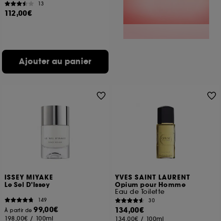
13
112,00€
Ajouter au panier
ISSEY MIYAKE
YVES SAINT LAURENT
Le Sel D'Issey
Opium pour Homme
Eau de Toilette
149
30
99,00€
134,00€
À partir de
198,00€
/
100ml
134,00€
/
100ml