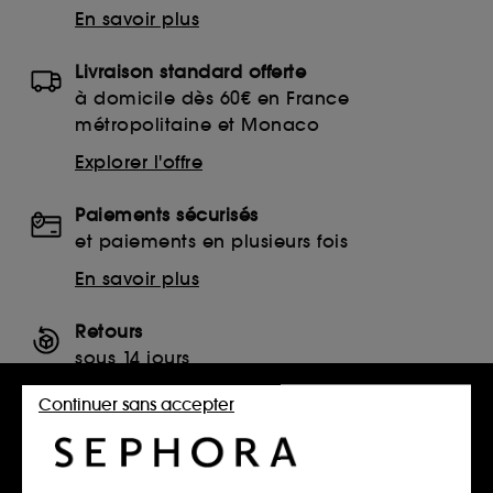
En savoir plus
Livraison standard offerte
à domicile dès 60€ en France
métropolitaine et Monaco
Explorer l'offre
Paiements sécurisés
et paiements en plusieurs fois
En savoir plus
Retours
sous 14 jours
Retourner mon article
Continuer sans accepter
SERVICES, CONTACT ET CONDITIONS DES OFFRES