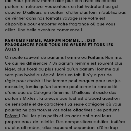
fait, vous pourrez même aller plus loin avec les coffrets
parfum et retrouver vos senteurs en lait hydratant ou gel
douche. D’ailleurs, en parlant d’aller plus loin, n’oubliez pas
de vérifier dans nos
formats voyage
si le vôtre est
disponible pour emporter votre fragrance où que vous
alliez. Une belle aventure commence !
PARFUMS FEMME, PARFUM HOMME... : DES
FRAGRANCES POUR TOUS LES GENRES ET TOUS LES
ÂGES !
On parle souvent de
parfums Femme
ou
Parfums Homme
.
Ce qui les différencie ? Un parfum Femme est souvent plus
léger, plus floral ou plus sucré qu’un parfum Homme qui
sera plus boisé ou épicé. Mais en fait, il n’y a pas de
règle pour choisir ! Une femme peut craquer pour une jus
masculin, tandis qu’un homme peut aimer la sensualité
d’une eau de Cologne féminine. D’ailleurs, il existe des
parfums Mixtes
: la preuve que tout est d’abord question
de sensibilité et de caractère ! La seule catégorie où vous
pourriez ne pas trouver vos
notes olfactives
: les
parfums
Enfant
! Oui, les plus petits et les ados ont aussi leurs
propres eaux de toilette. Des compositions subtiles, fruitées
ou plus affirmées, elles risqueront cependant d’être trop