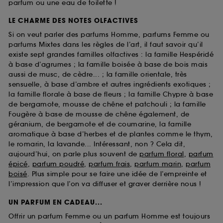
parfum ou une eau de toilette !
LE CHARME DES NOTES OLFACTIVES
Si on veut parler des parfums Homme, parfums Femme ou
parfums Mixtes dans les règles de l’art, il faut savoir qu’il
existe sept grandes familles olfactives : la famille Hespéridé
à base d’agrumes ; la famille boisée à base de bois mais
aussi de musc, de cèdre... ; la famille orientale, très
sensuelle, à base d’ambre et autres ingrédients exotiques ;
la famille florale à base de fleurs ; la famille Chypre à base
de bergamote, mousse de chêne et patchouli ; la famille
Fougère à base de mousse de chêne également, de
géranium, de bergamote et de coumarine, la famille
aromatique à base d’herbes et de plantes comme le thym,
le romarin, la lavande... Intéressant, non ? Cela dit,
aujourd’hui, on parle plus souvent de
parfum floral
,
parfum
épicé
,
parfum poudré
,
parfum frais
,
parfum marin
,
parfum
boisé
. Plus simple pour se faire une idée de l’empreinte et
l’impression que l’on va diffuser et graver derrière nous !
UN PARFUM EN CADEAU...
Offrir un parfum Femme ou un parfum Homme est toujours