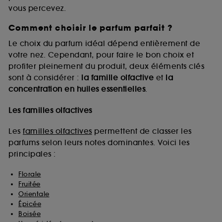
vous percevez.
Comment choisir le parfum parfait ?
A l'exception des cookies techniques, le dépôt et la
lecture de ces traceurs requiert votre accord. Vous
Le choix du parfum idéal dépend entièrement de
pouvez personnaliser vos choix concernant le dépôt
votre nez. Cependant, pour faire le bon choix et
de ces cookies grâce au bouton "personnaliser mes
profiter pleinement du produit, deux éléments clés
choix" ci-dessous ou décider de "tout accepter".
sont à considérer :
la famille olfactive
et
la
Sephora pourra associer les informations de
concentration en huiles essentielles
.
navigation collectées par ces Cookies, pour les
finalités acceptées, avec les données personnelles
collectées ou générées lors de votre activité en ligne
Les familles olfactives
ou en magasin. Pour refuser tous les cookies, cliques
sur "continuer sans accepter". Voous pouvez à tout
Les
familles olfactives
permettent de classer les
moment choisir de retirer votrte consentement. Si vous
parfums selon leurs notes dominantes. Voici les
souhaitez obtenir plus d'information sur les cookies
principales :
utilisés,
cliquez
ici
.
Florale
Fruitée
Orientale
Épicée
Boisée