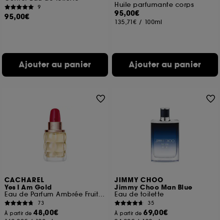
Huile parfumante corps
9
95,00€
95,00€
135,71€
/
100ml
Ajouter au panier
Ajouter au panier
CACHAREL
JIMMY CHOO
Yes I Am Gold
Jimmy Choo Man Blue
Eau de Parfum Ambrée Fruitée Epicée
Eau de toilette
73
35
48,00€
69,00€
À partir de
À partir de