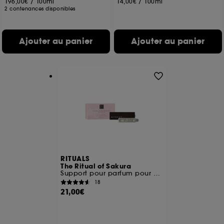
196,00€
/
100ml
14,00€
/
100ml
2 contenances disponibles
Ajouter au panier
Ajouter au panier
RITUALS
The Ritual of Sakura
Support pour parfum pour voiture + 2 recharges
18
21,00€