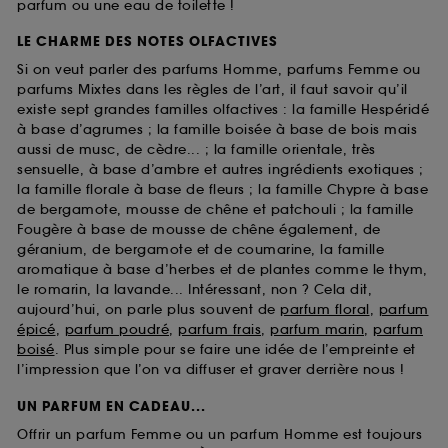
parfum ou une eau de toilette !
LE CHARME DES NOTES OLFACTIVES
Si on veut parler des parfums Homme, parfums Femme ou
parfums Mixtes dans les règles de l’art, il faut savoir qu’il
existe sept grandes familles olfactives : la famille Hespéridé
à base d’agrumes ; la famille boisée à base de bois mais
aussi de musc, de cèdre... ; la famille orientale, très
sensuelle, à base d’ambre et autres ingrédients exotiques ;
la famille florale à base de fleurs ; la famille Chypre à base
de bergamote, mousse de chêne et patchouli ; la famille
Fougère à base de mousse de chêne également, de
géranium, de bergamote et de coumarine, la famille
aromatique à base d’herbes et de plantes comme le thym,
le romarin, la lavande... Intéressant, non ? Cela dit,
aujourd’hui, on parle plus souvent de
parfum floral
,
parfum
épicé
,
parfum poudré
,
parfum frais
,
parfum marin
,
parfum
boisé
. Plus simple pour se faire une idée de l’empreinte et
l’impression que l’on va diffuser et graver derrière nous !
UN PARFUM EN CADEAU...
Offrir un parfum Femme ou un parfum Homme est toujours