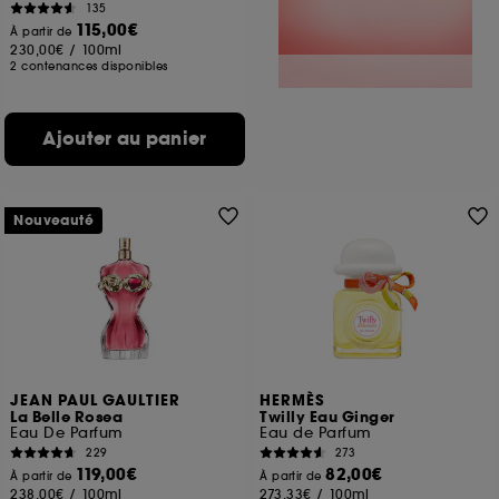
135
115,00€
À partir de
230,00€
/
100ml
2 contenances disponibles
Ajouter au panier
Nouveauté
JEAN PAUL GAULTIER
HERMÈS
La Belle Rosea
Twilly Eau Ginger
Eau De Parfum
Eau de Parfum
229
273
119,00€
82,00€
À partir de
À partir de
238,00€
/
100ml
273,33€
/
100ml