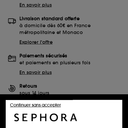
En savoir plus
Livraison standard offerte
à domicile dès 60€ en France
métropolitaine et Monaco
Explorer l'offre
Paiements sécurisés
et paiements en plusieurs fois
En savoir plus
Retours
sous 14 jours
Retourner mon article
Continuer sans accepter
SERVICES, CONTACT ET CONDITIONS DES OFFRES