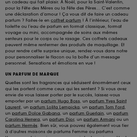
un cadeau qui fait plaisir. À Noël, pour la Saint-Valentin,
pour la Fête des Mères ou la Fête des Pères... C’est comme
une déclaration d’amour ! Ça vous dit de faire un cadeau
parfum ? Faites-le en
coffret parfum
! À l’intérieur, l’eau de
toilette ou l’eau de parfum en format classique, format
voyage ou mini, accompagnée de soins aux mêmes
senteurs pour le corps ou le rasage. Ces coffrets cadeaux
peuvent même renfermer des produits de maquillage. Et
pour rendre cette surprise unique, rendez-vous dans notre
pour personnaliser le flacon ou la boîte d’un message
personnel. Sensations et émotions en vue !
UN PARFUM DE MARQUE
Quelles sont les fragrances qui séduisent énormément ceux
qui les portent comme ceux qui les sentent ? Si vous avez
envie de vous laisser porter par le succès, laissez-vous
emporter par un
parfum Hugo Boss
, un
parfum Yves Saint
Laurent
, un
parfum Lolita Lempicka
, un
parfum Tom Ford
,
un
parfum Dolce Gabana
, un
parfum Guerlain
, un
parfum
Carolina Herrera
, un
parfum Dior
, un
parfum Armani
ou un
parfum Hermès
. Bien sûr, vous pouvez également vous fier
à d’autres maisons de parfums Femme ou parfums