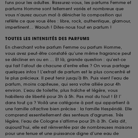
funs pour les adultes. Rassurez-vous, les parfums Femme et
parfums Homme sont tellement variés et nombreux que
vous n’aurez aucun mal à dénicher la composition qui
reflète ce que vous êtes : libre, rock, authentique, glamour,
impertinent... Waouh ! Dites-nous tout en parfum !
TOUTES LES INTENSITÉS DES PARFUMS
En cherchant votre parfum Femme ou parfum Homme,
vous avez peut-être constaté qu’une même fragrance peut
se décliner en ou en ... Et là, grande question : qu’est-ce
qui fait l’atout de chacune d’entre elles ? On vous partage
quelques infos ! L’extrait de parfum est le plus concentré et
le plus précieux. Il peut tenir jusqu’à 8h. Puis vient l’eau de
parfum, moins capiteuse, qui sera votre alliée pour 4h
environ. L’eau de toilette, plus fraîche et légère, vous
habillera de liberté pour 3h à 5h. Pas mal du tout ! Et l’
dans tout ça ? Voilà une catégorie à part qui appartient à
une famille olfactive bien précise : la famille Hespéridé. Elle
comprend essentiellement des senteurs d'agrumes. Très
légère, l’eau de Cologne s’affirme pour 2h à 3h. Cela dit,
aujourd’hui, elle est réinventée par de nombreuses maisons
pour une tenue et une puissance digne d’une eau de