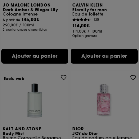
JO MALONE LONDON
CALVIN KLEIN
Dark Amber & Ginger Lily
Eternity for men
Cologne Intense
Eau de Toilette
145,00€
125
À partir de
290,00€
/
100ml
114,00€
2 contenances disponibles
114,00€
/
100ml
Option gravure
Ajouter au panier
Ajouter au panier
Exclu web
SALT AND STONE
DIOR
Body Mist
JOY de Dior
Brume Corporelle Bergamote et Hinoki
Eau de parfum pour femme