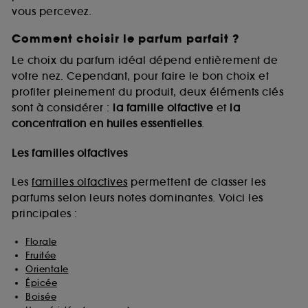
vous percevez.
Comment choisir le parfum parfait ?
A l'exception des cookies techniques, le dépôt et la
lecture de ces traceurs requiert votre accord. Vous
Le choix du parfum idéal dépend entièrement de
pouvez personnaliser vos choix concernant le dépôt
votre nez. Cependant, pour faire le bon choix et
de ces cookies grâce au bouton "personnaliser mes
profiter pleinement du produit, deux éléments clés
choix" ci-dessous ou décider de "tout accepter".
sont à considérer :
la famille olfactive
et
la
Sephora pourra associer les informations de
concentration en huiles essentielles
.
navigation collectées par ces Cookies, pour les
finalités acceptées, avec les données personnelles
collectées ou générées lors de votre activité en ligne
Les familles olfactives
ou en magasin. Pour refuser tous les cookies, cliques
sur "continuer sans accepter". Voous pouvez à tout
Les
familles olfactives
permettent de classer les
moment choisir de retirer votrte consentement. Si vous
parfums selon leurs notes dominantes. Voici les
souhaitez obtenir plus d'information sur les cookies
principales :
utilisés,
cliquez
ici
.
Florale
Fruitée
Orientale
Épicée
Boisée