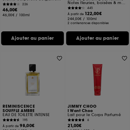
Notes fleuries, boisées & musquées
226
445
46,00€
122,00€
À partir de
46,00€
/
100ml
244,00€
/
100ml
2 contenances disponibles
Ajouter au panier
Ajouter au panier
REMINISCENCE
JIMMY CHOO
SOUFFLE AMBRE
I Want Choo
EAU DE TOILETTE INTENSE
Lait pour le Corps Parfumé
195
6
98,00€
21,00€
À partir de