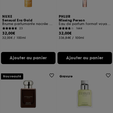
NUXE
PHLUR
Sensual Era Gold
Missing Person
Brume parfumante nacrée corps et cheveux
Eau de parfum format voyage
23
1644
32,00€
32,00€
32,00€
/
100ml
336,84€
/
100ml
Ajouter au panier
Ajouter au panier
Nouveauté
Gravure