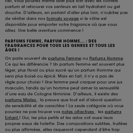
fait, vous pourrez même aller plus loin avec les coffrets
parfum et retrouver vos senteurs en lait hydratant ou gel
douche. D’ailleurs, en parlant d’aller plus loin, n’oubliez pas
de vérifier dans nos
formats voyage
si le vôtre est
disponible pour emporter votre fragrance où que vous
alliez. Une belle aventure commence !
PARFUMS FEMME, PARFUM HOMME... : DES
FRAGRANCES POUR TOUS LES GENRES ET TOUS LES
ÂGES !
On parle souvent de
parfums Femme
ou
Parfums Homme
.
Ce qui les différencie ? Un parfum Femme est souvent plus
léger, plus floral ou plus sucré qu’un parfum Homme qui
sera plus boisé ou épicé. Mais en fait, il n’y a pas de
règle pour choisir ! Une femme peut craquer pour une jus
masculin, tandis qu’un homme peut aimer la sensualité
d’une eau de Cologne féminine. D’ailleurs, il existe des
parfums Mixtes
: la preuve que tout est d’abord question
de sensibilité et de caractère ! La seule catégorie où vous
pourriez ne pas trouver vos
notes olfactives
: les
parfums
Enfant
! Oui, les plus petits et les ados ont aussi leurs
propres eaux de toilette. Des compositions subtiles, fruitées
ou plus affirmées, elles risqueront cependant d’être trop