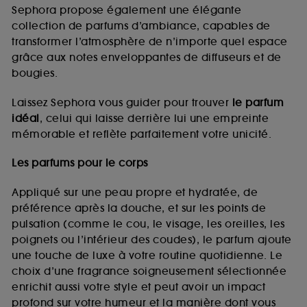
de vous plaire via des publicités, y compris sur des
Sephora propose également une élégante
sites tiers et sur les réseaux sociaux, sur la base
collection de parfums d’ambiance, capables de
des pages que vous avez consultées, de votre
transformer l’atmosphère de n’importe quel espace
navigation, et de l'historique de vos interactions.
grâce aux notes enveloppantes de diffuseurs et de
Cookies de mesure d’audience :
ils nous
bougies.
permettent de réaliser des statistiques de
fréquentation et de navigation sur notre site afin
Laissez Sephora vous guider pour trouver
le parfum
d’en améliorer la performance.
idéal
, celui qui laisse derrière lui une empreinte
Cookies de sécurisation des paiements en ligne :
mémorable et reflète parfaitement votre unicité.
ils nous permettent de lutter notamment contre les
fraudes aux moyens de paiement et les
Les parfums pour le corps
usurpations d’identité.
Appliqué sur une peau propre et hydratée, de
Cookies fonctionnels :
il s’agit de cookies
préférence après la douche, et sur les points de
permettant l’affichage et/ou la fourniture de
pulsation (comme le cou, le visage, les oreilles, les
certaines fonctionnalités du site, tel que les
cookies d’authentification qui sont utilisés afin de
poignets ou l’intérieur des coudes), le parfum ajoute
vous faire bénéficier de l’authentification
une touche de luxe à votre routine quotidienne. Le
prolongée vous permettant d’accéder à votre
choix d’une fragrance soigneusement sélectionnée
compte lors de votre prochaine visite sur le site
enrichit aussi votre style et peut avoir un impact
sans saisir à nouveau votre identifiant et mot de
profond sur votre humeur et la manière dont vous
passe.