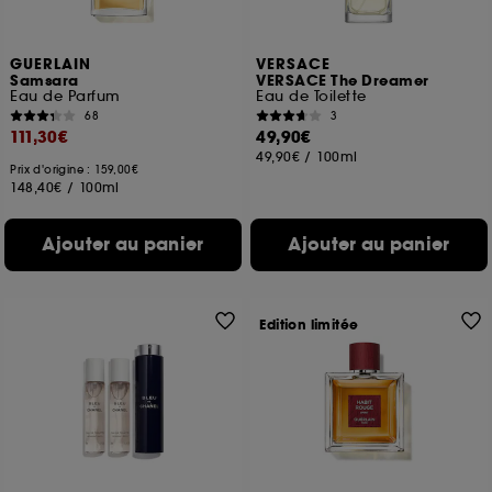
GUERLAIN
VERSACE
Samsara
VERSACE The Dreamer
Eau de Parfum
Eau de Toilette
68
3
111,30€
49,90€
49,90€
/
100ml
Prix d'origine : 159,00€
148,40€
/
100ml
Ajouter au panier
Ajouter au panier
Edition limitée