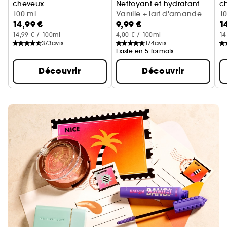
cheveux
Nettoyant et hydratant
c
Cerise + crème fouettée
100 ml
Vanille + lait d'amande
Va
1
14,99 €
9,99 €
1
(300 ml)
14,99 € / 100ml
4,00 € / 100ml
14
373
avis
174
avis
Existe en 5 formats
Découvrir
Découvrir