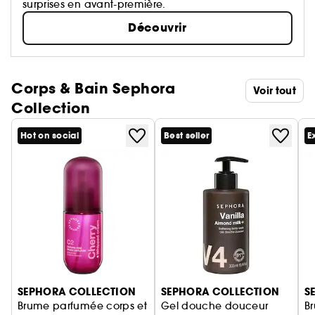
surprises en avant-première.
Découvrir
Corps & Bain Sephora
Voir tout
Collection
Hot on social
Best seller
E
Ignorer le carrousel produits
SEPHORA COLLECTION
SEPHORA COLLECTION
S
Brume parfumée corps et
Gel douche douceur
B