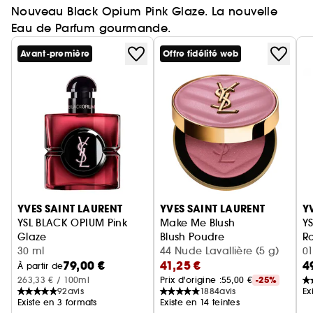
Nouveau Black Opium Pink Glaze. La nouvelle
Eau de Parfum gourmande.
Avant-première
Offre fidélité web
Ignorer le carrousel produits
YVES SAINT LAURENT
YVES SAINT LAURENT
Y
YSL BLACK OPIUM Pink
Make Me Blush
YS
Glaze
Blush Poudre
Ro
Eau de Parfum femme ambrée florale & note de fraise
30 ml
44 Nude Lavallière (5 g)
01
79,00 €
41,25 €
4
À partir de
263,33 € / 100ml
Prix d'origine :
55,00 €
-25%
92
avis
1884
avis
Ex
Existe en 3 formats
Existe en 14 teintes