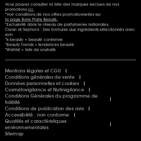
Sephora Beautiful Club
Vous pouvez consulter la liste des marques exclues de nos
Mentions additionnelles
Clean at Sephora
promotions
ici.
Idées & Inspirations Beauté
*Voir conditions de nos offres promotionnelles sur
la page Bons Plans Beauté.
*Exclusivité dans le réseau de parfumeries nationales.
Clean at Sephora : Des formules aux ingrédients sélectionnés avec
soin
*k-beauty = beauté coréenne
*Beauty Trends = tendances beauté
*Wishlist = liste de souhaits
Mentions légales et CGU
Conditions générales de vente
Données personnelles et cookies
Cosmétovigilance et Nutrivigilance
Conditions Générales du programme de
fidélité
Conditions de publication des avis
Accessibilité : non conforme
Qualités et caractéristiques
environnementales
Sitemap