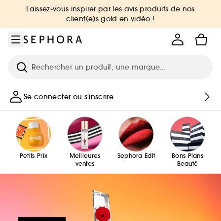
Aller au menu
Aller au contenu principal
Aller au pied de page
Laissez-vous inspirer par les avis produits de nos
client(e)s gold en vidéo !
Recherche
Se connecter ou s'inscrire
Petits Prix
Meilleures
Sephora Edit
Bons Plans
ventes
Beauté