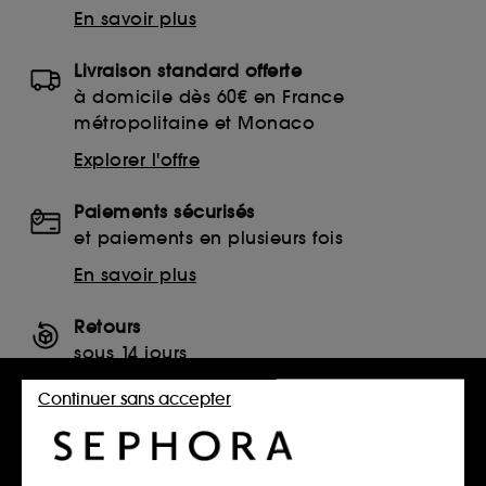
En savoir plus
Livraison standard offerte
à domicile dès 60€ en France
métropolitaine et Monaco
Explorer l'offre
Paiements sécurisés
et paiements en plusieurs fois
En savoir plus
Retours
sous 14 jours
Retourner mon article
Continuer sans accepter
SERVICES, CONTACT ET CONDITIONS DES OFFRES