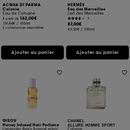
ACQUA DI PARMA
HERMÈS
Colonia
Eau des Merveilles
Eau de Cologne
Lait des Merveilles
162,00€
3
À partir de
119,44€
/
100ml
87,00€
2 contenances disponibles
43,50€
/
100ml
Ajouter au panier
Ajouter au panier
GISOU
CHANEL
Honey Infused Hair Perfume
ALLURE HOMME SPORT
Lavender Berry format mini/voyage
Cologne