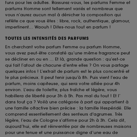
funs pour les adultes. Rassurez-vous, les parfums Femme et
parfums Homme sont tellement variés et nombreux que
vous n’aurez aucun mal à dénicher la composition qui
reflète ce que vous êtes : libre, rock, authentique, glamour,
impertinent... Waouh ! Dites-nous tout en parfum !
TOUTES LES INTENSITÉS DES PARFUMS
En cherchant votre parfum Femme ou parfum Homme,
vous avez peut-être constaté qu’une même fragrance peut
se décliner en ou en ... Et là, grande question : qu’est-ce
qui fait l’atout de chacune d’entre elles ? On vous partage
quelques infos ! L’extrait de parfum est le plus concentré et
le plus précieux. Il peut tenir jusqu’à 8h. Puis vient l’eau de
parfum, moins capiteuse, qui sera votre alliée pour 4h
environ. L’eau de toilette, plus fraîche et légère, vous
habillera de liberté pour 3h à 5h. Pas mal du tout ! Et l’
dans tout ça ? Voilà une catégorie à part qui appartient à
une famille olfactive bien précise : la famille Hespéridé. Elle
comprend essentiellement des senteurs d'agrumes. Très
légère, l’eau de Cologne s’affirme pour 2h à 3h. Cela dit,
aujourd’hui, elle est réinventée par de nombreuses maisons
pour une tenue et une puissance digne d’une eau de