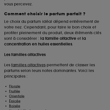
vous percevez.
Comment choisir le parfum parfait ?
A l'exception des cookies techniques, le dépôt et la
lecture de ces traceurs requiert votre accord. Vous
Le choix du parfum idéal dépend entièrement de
pouvez personnaliser vos choix concernant le dépôt
votre nez. Cependant, pour faire le bon choix et
de ces cookies grâce au bouton "personnaliser mes
profiter pleinement du produit, deux éléments clés
choix" ci-dessous ou décider de "tout accepter".
sont à considérer :
la famille olfactive
et
la
Sephora pourra associer les informations de
concentration en huiles essentielles
.
navigation collectées par ces Cookies, pour les
finalités acceptées, avec les données personnelles
collectées ou générées lors de votre activité en ligne
Les familles olfactives
ou en magasin. Pour refuser tous les cookies, cliques
sur "continuer sans accepter". Voous pouvez à tout
Les
familles olfactives
permettent de classer les
moment choisir de retirer votrte consentement. Si vous
parfums selon leurs notes dominantes. Voici les
souhaitez obtenir plus d'information sur les cookies
principales :
utilisés,
cliquez
ici
.
Florale
Fruitée
Orientale
Épicée
Boisée