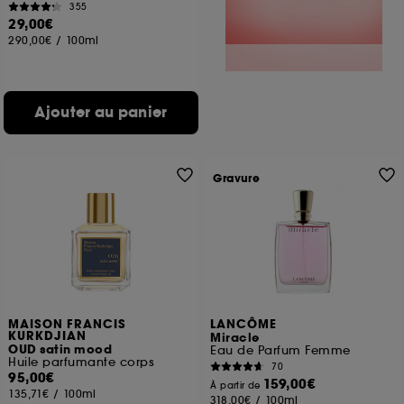
355
29,00€
290,00€
/
100ml
Ajouter au panier
Gravure
MAISON FRANCIS
LANCÔME
KURKDJIAN
Miracle
OUD satin mood
Eau de Parfum Femme
Huile parfumante corps
70
95,00€
159,00€
À partir de
135,71€
/
100ml
318,00€
/
100ml