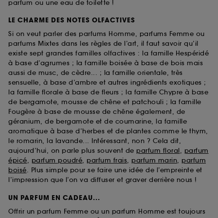
parfum ou une eau de toilette !
LE CHARME DES NOTES OLFACTIVES
Si on veut parler des parfums Homme, parfums Femme ou
parfums Mixtes dans les règles de l’art, il faut savoir qu’il
existe sept grandes familles olfactives : la famille Hespéridé
à base d’agrumes ; la famille boisée à base de bois mais
aussi de musc, de cèdre... ; la famille orientale, très
sensuelle, à base d’ambre et autres ingrédients exotiques ;
la famille florale à base de fleurs ; la famille Chypre à base
de bergamote, mousse de chêne et patchouli ; la famille
Fougère à base de mousse de chêne également, de
géranium, de bergamote et de coumarine, la famille
aromatique à base d’herbes et de plantes comme le thym,
le romarin, la lavande... Intéressant, non ? Cela dit,
aujourd’hui, on parle plus souvent de
parfum floral
,
parfum
épicé
,
parfum poudré
,
parfum frais
,
parfum marin
,
parfum
boisé
. Plus simple pour se faire une idée de l’empreinte et
l’impression que l’on va diffuser et graver derrière nous !
UN PARFUM EN CADEAU...
Offrir un parfum Femme ou un parfum Homme est toujours