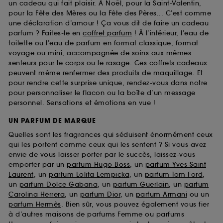
un cadeau qui fait plaisir. À Noël, pour la Saint-Valentin,
pour la Fête des Mères ou la Fête des Pères... C’est comme
une déclaration d’amour ! Ça vous dit de faire un cadeau
parfum ? Faites-le en
coffret parfum
! À l’intérieur, l’eau de
toilette ou l’eau de parfum en format classique, format
voyage ou mini, accompagnée de soins aux mêmes
senteurs pour le corps ou le rasage. Ces coffrets cadeaux
peuvent même renfermer des produits de maquillage. Et
pour rendre cette surprise unique, rendez-vous dans notre
pour personnaliser le flacon ou la boîte d’un message
personnel. Sensations et émotions en vue !
UN PARFUM DE MARQUE
Quelles sont les fragrances qui séduisent énormément ceux
qui les portent comme ceux qui les sentent ? Si vous avez
envie de vous laisser porter par le succès, laissez-vous
emporter par un
parfum Hugo Boss
, un
parfum Yves Saint
Laurent
, un
parfum Lolita Lempicka
, un
parfum Tom Ford
,
un
parfum Dolce Gabana
, un
parfum Guerlain
, un
parfum
Carolina Herrera
, un
parfum Dior
, un
parfum Armani
ou un
parfum Hermès
. Bien sûr, vous pouvez également vous fier
à d’autres maisons de parfums Femme ou parfums