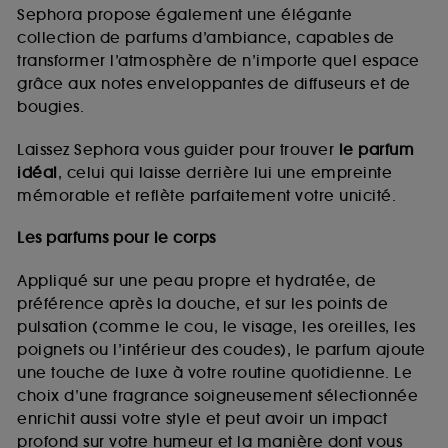
de vous plaire via des publicités, y compris sur des
Sephora propose également une élégante
sites tiers et sur les réseaux sociaux, sur la base
collection de parfums d’ambiance, capables de
des pages que vous avez consultées, de votre
transformer l’atmosphère de n’importe quel espace
navigation, et de l'historique de vos interactions.
grâce aux notes enveloppantes de diffuseurs et de
Cookies de mesure d’audience :
ils nous
bougies.
permettent de réaliser des statistiques de
fréquentation et de navigation sur notre site afin
Laissez Sephora vous guider pour trouver
le parfum
d’en améliorer la performance.
idéal
, celui qui laisse derrière lui une empreinte
Cookies de sécurisation des paiements en ligne :
mémorable et reflète parfaitement votre unicité.
ils nous permettent de lutter notamment contre les
fraudes aux moyens de paiement et les
Les parfums pour le corps
usurpations d’identité.
Appliqué sur une peau propre et hydratée, de
Cookies fonctionnels :
il s’agit de cookies
préférence après la douche, et sur les points de
permettant l’affichage et/ou la fourniture de
pulsation (comme le cou, le visage, les oreilles, les
certaines fonctionnalités du site, tel que les
cookies d’authentification qui sont utilisés afin de
poignets ou l’intérieur des coudes), le parfum ajoute
vous faire bénéficier de l’authentification
une touche de luxe à votre routine quotidienne. Le
prolongée vous permettant d’accéder à votre
choix d’une fragrance soigneusement sélectionnée
compte lors de votre prochaine visite sur le site
enrichit aussi votre style et peut avoir un impact
sans saisir à nouveau votre identifiant et mot de
profond sur votre humeur et la manière dont vous
passe.