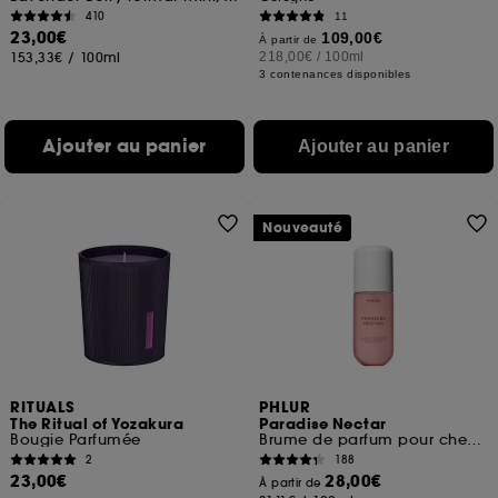
410
11
23,00€
109,00€
À partir de
153,33€
/
100ml
218,00€
/
100ml
3 contenances disponibles
Ajouter au panier
Ajouter au panier
Nouveauté
RITUALS
PHLUR
The Ritual of Yozakura
Paradise Nectar
Bougie Parfumée
Brume de parfum pour cheveux et corps format voyage
2
188
23,00€
28,00€
À partir de