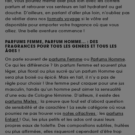
fait, vous pourrez même aller plus loin avec les coffrets
parfum et retrouver vos senteurs en lait hydratant ou gel
douche. D’ailleurs, en parlant d’aller plus loin, n’oubliez pas
de vérifier dans nos
formats voyage
si le vôtre est
disponible pour emporter votre fragrance où que vous
alliez. Une belle aventure commence !
PARFUMS FEMME, PARFUM HOMME... : DES
FRAGRANCES POUR TOUS LES GENRES ET TOUS LES
ÂGES !
On parle souvent de
parfums Femme
ou
Parfums Homme
.
Ce qui les différencie ? Un parfum Femme est souvent plus
léger, plus floral ou plus sucré qu’un parfum Homme qui
sera plus boisé ou épicé. Mais en fait, il n’y a pas de
règle pour choisir ! Une femme peut craquer pour une jus
masculin, tandis qu’un homme peut aimer la sensualité
d’une eau de Cologne féminine. D’ailleurs, il existe des
parfums Mixtes
: la preuve que tout est d’abord question
de sensibilité et de caractère ! La seule catégorie où vous
pourriez ne pas trouver vos
notes olfactives
: les
parfums
Enfant
! Oui, les plus petits et les ados ont aussi leurs
propres eaux de toilette. Des compositions subtiles, fruitées
ou plus affirmées, elles risqueront cependant d’être trop