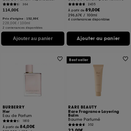
2435
364
89,00€
114,00€
À partir de
296,67€
/
100ml
Prix d'origine : 152,00€
4 contenances disponibles
228,00€
/
100ml
2 contenances disponibles
Ajouter au panier
Ajouter au panier
Best seller
BURBERRY
RARE BEAUTY
Her
Rare Fragrance Layering
Balm
Eau de Parfum
Baume Parfumé
1810
352
84,00€
À partir de
23,00€