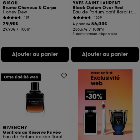
GISOU
YVES SAINT LAURENT
Brume Cheveux & Corps
Black Opium Over Red
Honey Dew
Eau de Parfum café floral fruité pour femme
107
1309
29,90€
86,00€
À partir de
29,90€
/
100ml
286,67€
/
100ml
3 contenances disponibles
Ajouter au panier
Ajouter au panier
Offre fidélité web
GIVENCHY
Gentleman Réserve Privée
Eau de Parfum boisée florale ambrée pour homme