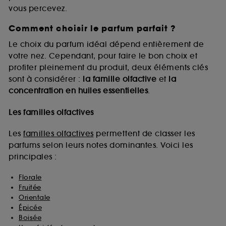
vous percevez.
Comment choisir le parfum parfait ?
A l'exception des cookies techniques, le dépôt et la
lecture de ces traceurs requiert votre accord. Vous
Le choix du parfum idéal dépend entièrement de
pouvez personnaliser vos choix concernant le dépôt
votre nez. Cependant, pour faire le bon choix et
de ces cookies grâce au bouton "personnaliser mes
profiter pleinement du produit, deux éléments clés
choix" ci-dessous ou décider de "tout accepter".
sont à considérer :
la famille olfactive
et
la
Sephora pourra associer les informations de
concentration en huiles essentielles
.
navigation collectées par ces Cookies, pour les
finalités acceptées, avec les données personnelles
collectées ou générées lors de votre activité en ligne
Les familles olfactives
ou en magasin. Pour refuser tous les cookies, cliques
sur "continuer sans accepter". Voous pouvez à tout
Les
familles olfactives
permettent de classer les
moment choisir de retirer votrte consentement. Si vous
parfums selon leurs notes dominantes. Voici les
souhaitez obtenir plus d'information sur les cookies
principales :
utilisés,
cliquez
ici
.
Florale
Fruitée
Orientale
Épicée
Boisée