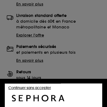
En savoir plus
Livraison standard offerte
à domicile dès 60€ en France
métropolitaine et Monaco
Explorer l'offre
Paiements sécurisés
et paiements en plusieurs fois
En savoir plus
Retours
sous 14 jours
Retourner mon article
Continuer sans accepter
SERVICES, CONTACT ET CONDITIONS DES OFFRES