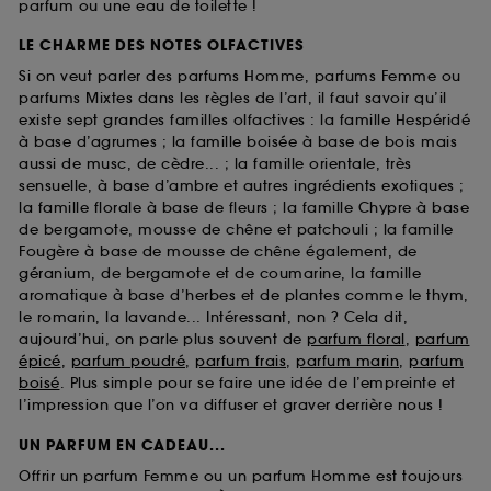
parfum ou une eau de toilette !
LE CHARME DES NOTES OLFACTIVES
Si on veut parler des parfums Homme, parfums Femme ou
parfums Mixtes dans les règles de l’art, il faut savoir qu’il
existe sept grandes familles olfactives : la famille Hespéridé
à base d’agrumes ; la famille boisée à base de bois mais
aussi de musc, de cèdre... ; la famille orientale, très
sensuelle, à base d’ambre et autres ingrédients exotiques ;
la famille florale à base de fleurs ; la famille Chypre à base
de bergamote, mousse de chêne et patchouli ; la famille
Fougère à base de mousse de chêne également, de
géranium, de bergamote et de coumarine, la famille
aromatique à base d’herbes et de plantes comme le thym,
le romarin, la lavande... Intéressant, non ? Cela dit,
aujourd’hui, on parle plus souvent de
parfum floral
,
parfum
épicé
,
parfum poudré
,
parfum frais
,
parfum marin
,
parfum
boisé
. Plus simple pour se faire une idée de l’empreinte et
l’impression que l’on va diffuser et graver derrière nous !
UN PARFUM EN CADEAU...
Offrir un parfum Femme ou un parfum Homme est toujours