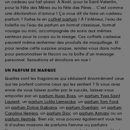
un cadeau qui fait plaisir. À Noël, pour la Saint-Valentin,
pour la Fête des Mères ou la Fête des Pères... C’est comme
une déclaration d’amour ! Ça vous dit de faire un cadeau
parfum ? Faites-le en
coffret parfum
! À l’intérieur, l’eau de
toilette ou l’eau de parfum en format classique, format
voyage ou mini, accompagnée de soins aux mêmes
senteurs pour le corps ou le rasage. Ces coffrets cadeaux
peuvent même renfermer des produits de maquillage. Et
pour rendre cette surprise unique, rendez-vous dans notre
pour personnaliser le flacon ou la boîte d’un message
personnel. Sensations et émotions en vue !
UN PARFUM DE MARQUE
Quelles sont les fragrances qui séduisent énormément ceux
qui les portent comme ceux qui les sentent ? Si vous avez
envie de vous laisser porter par le succès, laissez-vous
emporter par un
parfum Hugo Boss
, un
parfum Yves Saint
Laurent
, un
parfum Lolita Lempicka
, un
parfum Tom Ford
,
un
parfum Dolce Gabana
, un
parfum Guerlain
, un
parfum
Carolina Herrera
, un
parfum Dior
, un
parfum Armani
ou un
parfum Hermès
. Bien sûr, vous pouvez également vous fier
à d’autres maisons de parfums Femme ou parfums