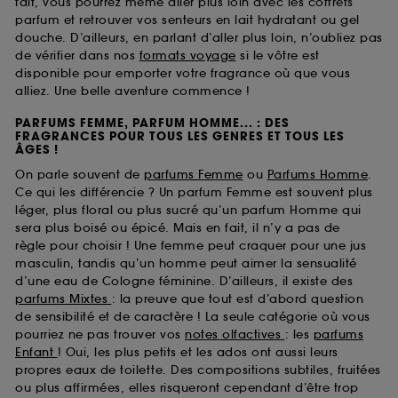
fait, vous pourrez même aller plus loin avec les coffrets
parfum et retrouver vos senteurs en lait hydratant ou gel
douche. D’ailleurs, en parlant d’aller plus loin, n’oubliez pas
de vérifier dans nos
formats voyage
si le vôtre est
disponible pour emporter votre fragrance où que vous
alliez. Une belle aventure commence !
PARFUMS FEMME, PARFUM HOMME... : DES
FRAGRANCES POUR TOUS LES GENRES ET TOUS LES
ÂGES !
On parle souvent de
parfums Femme
ou
Parfums Homme
.
Ce qui les différencie ? Un parfum Femme est souvent plus
léger, plus floral ou plus sucré qu’un parfum Homme qui
sera plus boisé ou épicé. Mais en fait, il n’y a pas de
règle pour choisir ! Une femme peut craquer pour une jus
masculin, tandis qu’un homme peut aimer la sensualité
d’une eau de Cologne féminine. D’ailleurs, il existe des
parfums Mixtes
: la preuve que tout est d’abord question
de sensibilité et de caractère ! La seule catégorie où vous
pourriez ne pas trouver vos
notes olfactives
: les
parfums
Enfant
! Oui, les plus petits et les ados ont aussi leurs
propres eaux de toilette. Des compositions subtiles, fruitées
ou plus affirmées, elles risqueront cependant d’être trop