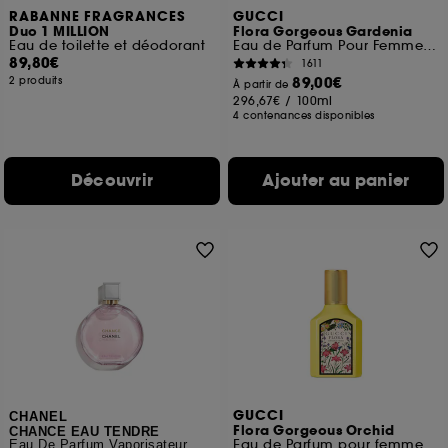
RABANNE FRAGRANCES
GUCCI
Duo 1 MILLION
Flora Gorgeous Gardenia
Eau de toilette et déodorant
Eau de Parfum Pour Femme Florale et Fruitée
89,80€
1611
89,00€
2 produits
À partir de
296,67€
/
100ml
4 contenances disponibles
Découvrir
Ajouter au panier
GUCCI
CHANEL
Flora Gorgeous Orchid
CHANCE EAU TENDRE
Eau de Parfum pour femme
Eau De Parfum Vaporisateur