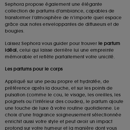
de vous plaire via des publicités, y compris sur des
Sephora propose également une élégante
sites tiers et sur les réseaux sociaux, sur la base
collection de parfums d’ambiance, capables de
des pages que vous avez consultées, de votre
transformer l’atmosphère de n’importe quel espace
navigation, et de l'historique de vos interactions.
grâce aux notes enveloppantes de diffuseurs et de
Cookies de mesure d’audience :
ils nous
bougies.
permettent de réaliser des statistiques de
fréquentation et de navigation sur notre site afin
Laissez Sephora vous guider pour trouver
le parfum
d’en améliorer la performance.
idéal
, celui qui laisse derrière lui une empreinte
Cookies de sécurisation des paiements en ligne :
mémorable et reflète parfaitement votre unicité.
ils nous permettent de lutter notamment contre les
fraudes aux moyens de paiement et les
Les parfums pour le corps
usurpations d’identité.
Appliqué sur une peau propre et hydratée, de
Cookies fonctionnels :
il s’agit de cookies
préférence après la douche, et sur les points de
permettant l’affichage et/ou la fourniture de
pulsation (comme le cou, le visage, les oreilles, les
certaines fonctionnalités du site, tel que les
cookies d’authentification qui sont utilisés afin de
poignets ou l’intérieur des coudes), le parfum ajoute
vous faire bénéficier de l’authentification
une touche de luxe à votre routine quotidienne. Le
prolongée vous permettant d’accéder à votre
choix d’une fragrance soigneusement sélectionnée
compte lors de votre prochaine visite sur le site
enrichit aussi votre style et peut avoir un impact
sans saisir à nouveau votre identifiant et mot de
profond sur votre humeur et la manière dont vous
passe.