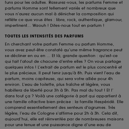
funs pour les adultes. Rassurez-vous, les parfums Femme et
parfums Homme sont tellement variés et nombreux que
vous n’aurez aucun mal à dénicher la composition qui
reflète ce que vous êtes : libre, rock, authentique, glamour,
impertinent... Waouh ! Dites-nous tout en parfum !
TOUTES LES INTENSITÉS DES PARFUMS
En cherchant votre parfum Femme ou parfum Homme,
vous avez peut-être constaté qu’une même fragrance peut
se décliner en ou en ... Et là, grande question : qu’est-ce
qui fait l’atout de chacune d’entre elles ? On vous partage
quelques infos ! L’extrait de parfum est le plus concentré et
le plus précieux. Il peut tenir jusqu’à 8h. Puis vient l’eau de
parfum, moins capiteuse, qui sera votre alliée pour 4h
environ. L’eau de toilette, plus fraîche et légère, vous
habillera de liberté pour 3h à 5h. Pas mal du tout ! Et l’
dans tout ça ? Voilà une catégorie à part qui appartient à
une famille olfactive bien précise : la famille Hespéridé. Elle
comprend essentiellement des senteurs d'agrumes. Très
légère, l’eau de Cologne s’affirme pour 2h à 3h. Cela dit,
aujourd’hui, elle est réinventée par de nombreuses maisons
pour une tenue et une puissance digne d’une eau de