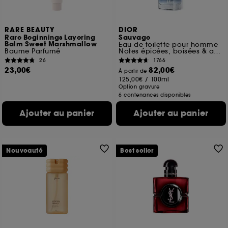
RARE BEAUTY
DIOR
Rare Beginnings Layering
Sauvage
Balm Sweet Marshmallow
Eau de toilette pour homme
Baume Parfumé
Notes épicées, boisées & ambrées
26
1766
23,00€
82,00€
À partir de
125,00€
/
100ml
Option gravure
6 contenances disponibles
Ajouter au panier
Ajouter au panier
Nouveauté
Best seller