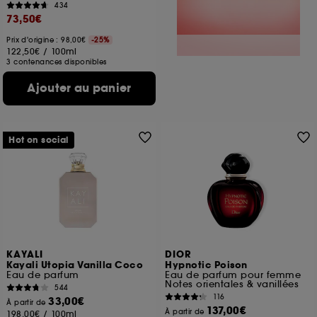
434
73,50€
Prix d'origine : 98,00€
-25%
122,50€
/
100ml
3 contenances disponibles
Ajouter au panier
Hot on social
KAYALI
DIOR
Kayali Utopia Vanilla Coco
Hypnotic Poison
Eau de parfum
Eau de parfum pour femme
Notes orientales & vanillées
544
116
33,00€
À partir de
137,00€
À partir de
198,00€
/
100ml