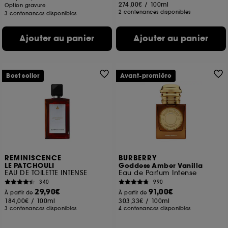
274,00€
/
100ml
Option gravure
2 contenances disponibles
3 contenances disponibles
Ajouter au panier
Ajouter au panier
Best seller
Avant-première
REMINISCENCE
BURBERRY
LE PATCHOULI
Goddess Amber Vanilla
EAU DE TOILETTE INTENSE
Eau de Parfum Intense
340
990
29,90€
91,00€
À partir de
À partir de
184,00€
/
100ml
303,33€
/
100ml
3 contenances disponibles
4 contenances disponibles