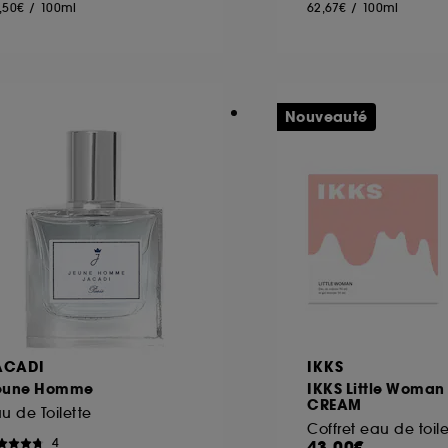
,50€
/
100ml
62,67€
/
100ml
Nouveauté
ACADI
IKKS
eune Homme
IKKS Little Woman
CREAM
u de Toilette
Coffret eau de toile
4
43,00€