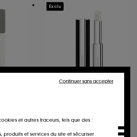
Exclu
Continuer sans accepter
GIVENCHY
r Homme
L'Interdit
Parfum Solide Eau de Parfum florale boisée pour femme
3
49,00€
ookies et autres traceurs, tels que des :
1.814,81€
/
100g
produits et services du site et sécuriser