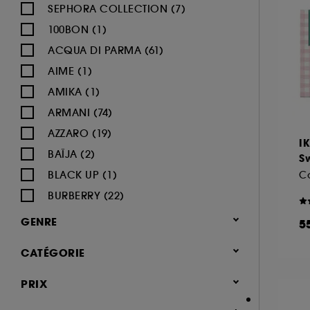
SEPHORA COLLECTION (7)
100BON (1)
ACQUA DI PARMA (61)
AIME (1)
AMIKA (1)
ARMANI (74)
AZZARO (19)
I
BAÏJA (2)
S
BLACK UP (1)
Co
BURBERRY (22)
BVLGARI (12)
GENRE
5
BY ROSIE JANE (3)
Femme (1366)
CATÉGORIE
CACHAREL (24)
Homme (540)
CALVIN KLEIN (20)
Parfum
PRIX
Mixte (491)
CAROLINA HERRERA (21)
Jusqu'à -30% sur une sélection de
Enfant (40)