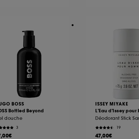
ôt et la lecture de ces traceurs requiert votre accord. V
rsonnaliser mes choix" ci-dessous ou décider de "tout ac
s Cookies, pour les finalités acceptées, avec les données
ur refuser tous les cookies, cliques sur "continuer sans a
tez obtenir plus d'information sur les cookies utilisés,
cliq
UGO BOSS
ISSEY MIYAKE
OSS Bottled Beyond
L'Eau d'Issey pou
el douche
Déodorant Stick Sa
3
19
7,00€
47,00€