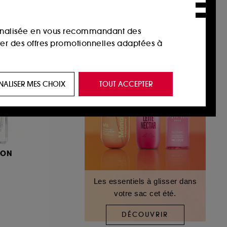
sonnalisée en vous recommandant des
ser des offres promotionnelles adaptées à
 de vous plaire via des publicités, y compris
NALISER MES CHOIX
TOUT ACCEPTER
e navigation, et de l'historique de vos
 de navigation sur notre site afin d’en
DON
 les fraudes aux moyens de paiement et les
Les essentiels à glisser dans
votre sac cet été.
nctionnalités du site, tel que les cookies
us permettant d’accéder à votre compte lors
DÉCOUVRIR