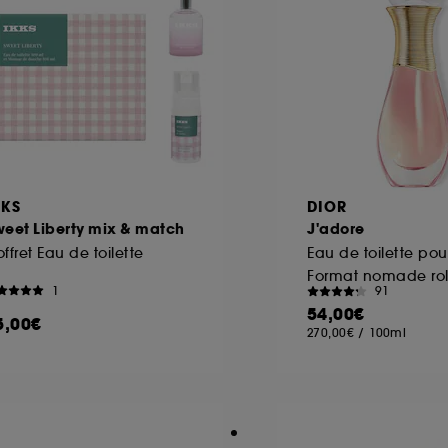
KKS
DIOR
weet Liberty mix & match
J'adore
ffret Eau de toilette
Format nomade rol
1
91
54,00€
5,00€
270,00€
/
100ml