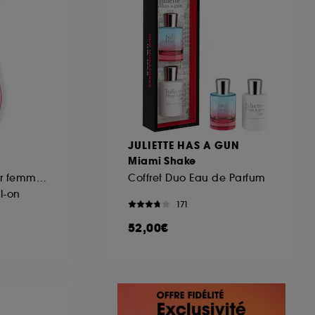
JULIETTE HAS A GUN
Miami Shake
Eau de toilette pour femme roller-pearl
Coffret Duo Eau de Parfum
l-on
171
52,00€