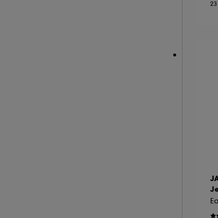
23
NARCISO RODRIGUEZ (36)
NEOM ORGANICS LONDON (4)
NINA RICCI (16)
NUXE (12)
ONLY THE BRAVE (1)
OUAI (6)
PENHALIGON'S (59)
PHLUR (26)
PRADA (27)
RABANNE FRAGRANCES (55)
RARE BEAUTY (17)
REMINISCENCE (16)
J
RITUALS (25)
J
ROCHAS (25)
Ea
SALT AND STONE (4)