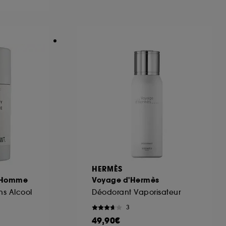
ous pouvez personnaliser vos choix concernant
cepter". Sephora pourra associer les
 personnelles collectées ou générées lors
ccepter". Voous pouvez à tout moment choisir
uez
ici
.
HERMÈS
r Homme
Voyage d'Hermès
ns Alcool
Déodorant Vaporisateur
3
49,90€