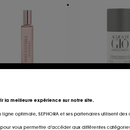
IVENCHY
ARMANI
resistible Givenchy
Acqua di Gio pou
u de Parfum Roll-On
Déodorant Stick
ir la meilleure expérience sur notre site.
32
245
9,90€
49,00€
 ligne optimale, SEPHORA et ses partenaires utilisent des c
9,50€
/
100ml
65,33€
/
100g
s pour vous permettre d’accéder aux différentes catégories, 