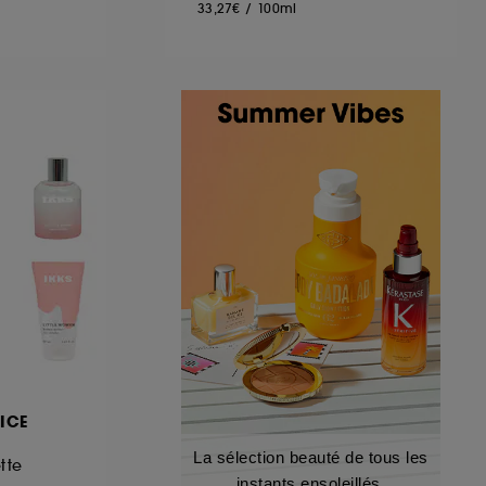
33,27€
/
100ml
 ICE
La sélection beauté de tous les
tte
instants ensoleillés.