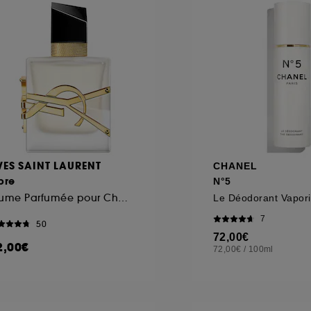
VES SAINT LAURENT
CHANEL
bre
N°5
Brume Parfumée pour Cheveux
Le Déodorant Vapori
7
50
72,00€
2,00€
72,00€
/
100ml