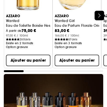
Ignorer le carrousel produits
AZZARO
AZZARO
A
Wanted
Wanted Girl
Sp
Eau de Toilette Boisée Hespéridée
Eau de Parfum Florale Orient
E
75,00 €
83,00 €
3
À partir de
97,00 € / 100ml
166,00 € / 100ml
39
260
avis
67
avis
Existe en 2 formats
Existe en 3 formats
Option gravure
Option gravure
Ajouter au panier
Ajouter au panier