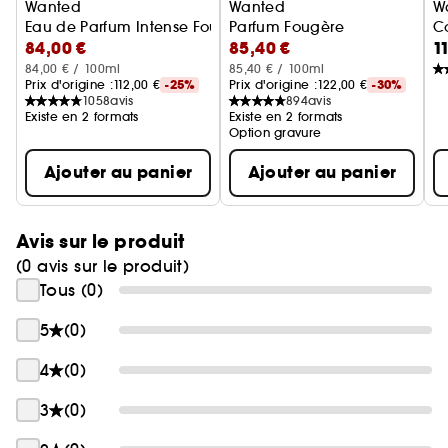
Wanted
Wanted
W
Eau de Parfum Intense Fougère Orientale
Parfum Fougère
C
84,00 €
85,40 €
1
84,00 € / 100ml
85,40 € / 100ml
Prix d'origine :
112,00 €
-25%
Prix d'origine :
122,00 €
-30%
1058
avis
894
avis
Existe en 2 formats
Existe en 2 formats
Option gravure
Ajouter au panier
Ajouter au panier
Avis sur le produit
(0 avis sur le produit)
Tous (0)
5
(0)
4
(0)
3
(0)