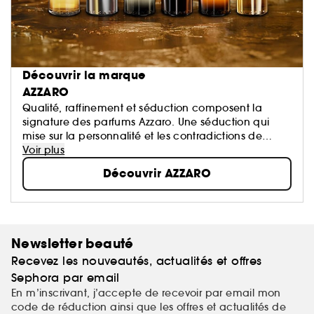
Découvrir la marque
AZZARO
Qualité, raffinement et séduction composent la
signature des parfums Azzaro. Une séduction qui
mise sur la personnalité et les contradictions de
chaque homme. Sans faste, toute en discrétion,
Voir plus
l’homme Azzaro est avant tout lui même, avec
Découvrir AZZARO
l’humour et la générosité qui caractérisent tous les
grands séducteurs.
Newsletter beauté
Recevez les nouveautés, actualités et offres
Sephora par email
En m’inscrivant, j’accepte de recevoir par email mon
code de réduction ainsi que les offres et actualités de