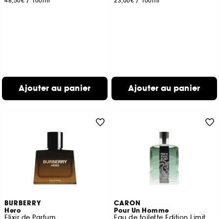
48,50€
/
100ml
23,00€
/
100ml
Ajouter au panier
Ajouter au panier
BURBERRY
CARON
Hero
Pour Un Homme
Elixir de Parfum
Eau de toilette Edition Limitée Collab Gitana