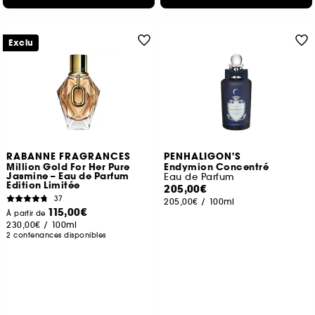
Exclu
RABANNE FRAGRANCES
PENHALIGON'S
Million Gold For Her Pure
Endymion Concentré
Jasmine – Eau de Parfum
Eau de Parfum
Edition Limitée
205,00€
37
205,00€
/
100ml
115,00€
À partir de
230,00€
/
100ml
2 contenances disponibles