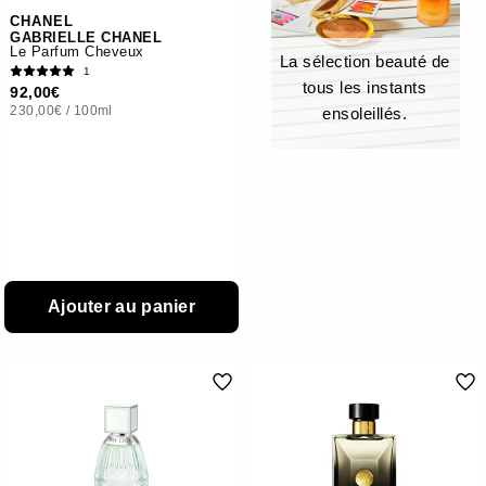
CHANEL
GABRIELLE CHANEL
Le Parfum Cheveux
La sélection beauté de
1
tous les instants
92,00€
230,00€
/
100ml
ensoleillés.
Ajouter au panier