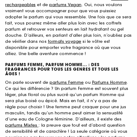
rechargeables
et de
parfums Vegan
. Oui, nous voulons
vraiment vous accompagner pour que vous puissiez
adopter le parfum qui vous ressemble. Une fois que ce sera
fait, vous pourrez même aller plus loin avec les coffrets
parfum et retrouver vos senteurs en lait hydratant ou gel
douche. D’ailleurs, en parlant d’aller plus loin, n’oubliez pas
de vérifier dans nos
formats voyage
si le vôtre est
disponible pour emporter votre fragrance où que vous
alliez. Une belle aventure commence !
PARFUMS FEMME, PARFUM HOMME... : DES
FRAGRANCES POUR TOUS LES GENRES ET TOUS LES
ÂGES !
On parle souvent de
parfums Femme
ou
Parfums Homme
.
Ce qui les différencie ? Un parfum Femme est souvent plus
léger, plus floral ou plus sucré qu’un parfum Homme qui
sera plus boisé ou épicé. Mais en fait, il n’y a pas de
règle pour choisir ! Une femme peut craquer pour une jus
masculin, tandis qu’un homme peut aimer la sensualité
d’une eau de Cologne féminine. D’ailleurs, il existe des
parfums Mixtes
: la preuve que tout est d’abord question
de sensibilité et de caractère ! La seule catégorie où vous