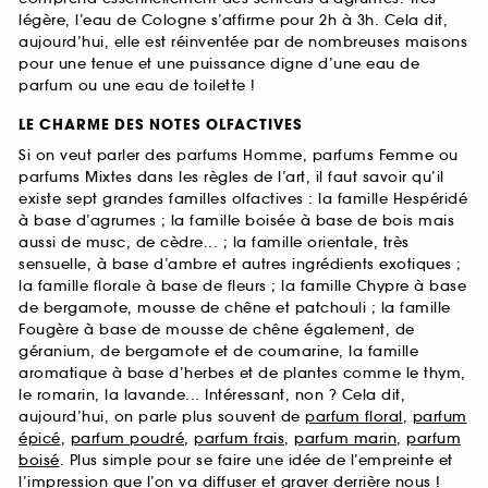
légère, l’eau de Cologne s’affirme pour 2h à 3h. Cela dit,
aujourd’hui, elle est réinventée par de nombreuses maisons
pour une tenue et une puissance digne d’une eau de
parfum ou une eau de toilette !
LE CHARME DES NOTES OLFACTIVES
Si on veut parler des parfums Homme, parfums Femme ou
parfums Mixtes dans les règles de l’art, il faut savoir qu’il
existe sept grandes familles olfactives : la famille Hespéridé
à base d’agrumes ; la famille boisée à base de bois mais
aussi de musc, de cèdre... ; la famille orientale, très
sensuelle, à base d’ambre et autres ingrédients exotiques ;
la famille florale à base de fleurs ; la famille Chypre à base
de bergamote, mousse de chêne et patchouli ; la famille
Fougère à base de mousse de chêne également, de
géranium, de bergamote et de coumarine, la famille
aromatique à base d’herbes et de plantes comme le thym,
le romarin, la lavande... Intéressant, non ? Cela dit,
aujourd’hui, on parle plus souvent de
parfum floral
,
parfum
épicé
,
parfum poudré
,
parfum frais
,
parfum marin
,
parfum
boisé
. Plus simple pour se faire une idée de l’empreinte et
l’impression que l’on va diffuser et graver derrière nous !