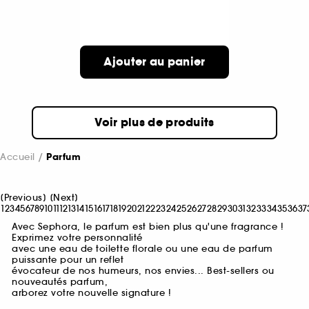
Ajouter au panier
Voir plus de produits
Accueil
Parfum
[
Previous
]
[
Next
]
1
2
3
4
5
6
7
8
9
10
11
12
13
14
15
16
17
18
19
20
21
22
23
24
25
26
27
28
29
30
31
32
33
34
35
36
37
Avec Sephora, le parfum est bien plus qu'une fragrance !
Exprimez votre personnalité
avec une eau de toilette florale ou une eau de parfum
puissante pour un reflet
évocateur de nos humeurs, nos envies... Best-sellers ou
nouveautés parfum,
arborez votre nouvelle signature !