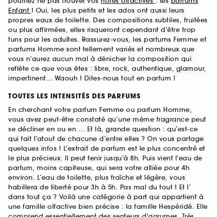
pourriez ne pas trouver vos
notes olfactives
: les
parfums
Enfant
! Oui, les plus petits et les ados ont aussi leurs
propres eaux de toilette. Des compositions subtiles, fruitées
ou plus affirmées, elles risqueront cependant d’être trop
funs pour les adultes. Rassurez-vous, les parfums Femme et
parfums Homme sont tellement variés et nombreux que
vous n’aurez aucun mal à dénicher la composition qui
reflète ce que vous êtes : libre, rock, authentique, glamour,
impertinent... Waouh ! Dites-nous tout en parfum !
TOUTES LES INTENSITÉS DES PARFUMS
En cherchant votre parfum Femme ou parfum Homme,
vous avez peut-être constaté qu’une même fragrance peut
se décliner en ou en ... Et là, grande question : qu’est-ce
qui fait l’atout de chacune d’entre elles ? On vous partage
quelques infos ! L’extrait de parfum est le plus concentré et
le plus précieux. Il peut tenir jusqu’à 8h. Puis vient l’eau de
parfum, moins capiteuse, qui sera votre alliée pour 4h
environ. L’eau de toilette, plus fraîche et légère, vous
habillera de liberté pour 3h à 5h. Pas mal du tout ! Et l’
dans tout ça ? Voilà une catégorie à part qui appartient à
une famille olfactive bien précise : la famille Hespéridé. Elle
comprend essentiellement des senteurs d'agrumes. Très