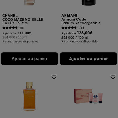
ARMANI
CHANEL
Armani Code
COCO MADEMOISELLE
Parfum Rechargeable
Eau De Toilette
783
88
126,00€
117,00€
À partir de
À partir de
234,00€
/
100ml
252,00€
/
100ml
3 contenances disponibles
3 contenances disponibles
Ajouter au panier
Ajouter au panier