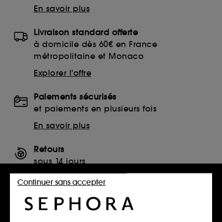
En savoir plus
Livraison standard offerte
à domicile dès 60€ en France
métropolitaine et Monaco
Explorer l'offre
Paiements sécurisés
et paiements en plusieurs fois
En savoir plus
Retours
sous 14 jours
Retourner mon article
Continuer sans accepter
SERVICES, CONTACT ET CONDITIONS DES OFFRES