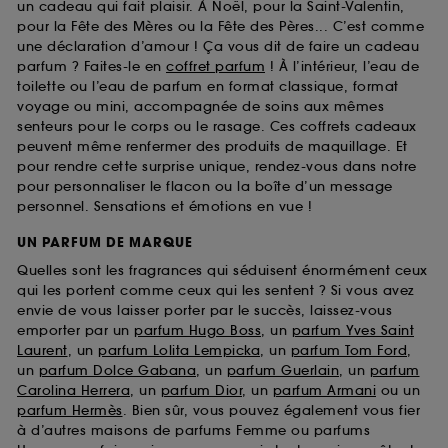
un cadeau qui fait plaisir. À Noël, pour la Saint-Valentin,
pour la Fête des Mères ou la Fête des Pères... C’est comme
une déclaration d’amour ! Ça vous dit de faire un cadeau
parfum ? Faites-le en
coffret parfum
! À l’intérieur, l’eau de
toilette ou l’eau de parfum en format classique, format
voyage ou mini, accompagnée de soins aux mêmes
senteurs pour le corps ou le rasage. Ces coffrets cadeaux
peuvent même renfermer des produits de maquillage. Et
pour rendre cette surprise unique, rendez-vous dans notre
pour personnaliser le flacon ou la boîte d’un message
personnel. Sensations et émotions en vue !
UN PARFUM DE MARQUE
Quelles sont les fragrances qui séduisent énormément ceux
qui les portent comme ceux qui les sentent ? Si vous avez
envie de vous laisser porter par le succès, laissez-vous
emporter par un
parfum Hugo Boss
, un
parfum Yves Saint
Laurent
, un
parfum Lolita Lempicka
, un
parfum Tom Ford
,
un
parfum Dolce Gabana
, un
parfum Guerlain
, un
parfum
Carolina Herrera
, un
parfum Dior
, un
parfum Armani
ou un
parfum Hermès
. Bien sûr, vous pouvez également vous fier
à d’autres maisons de parfums Femme ou parfums