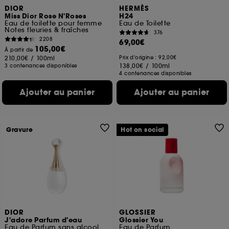
DIOR
HERMÈS
Miss Dior Rose N'Roses
H24
Eau de toilette pour femme
Eau de Toilette
Notes fleuries & fraîches
376
2208
69,00€
105,00€
À partir de
210,00€
/
100ml
Prix d'origine : 92,00€
138,00€
/
100ml
3 contenances disponibles
4 contenances disponibles
Ajouter au panier
Ajouter au panier
Gravure
Hot on social
DIOR
GLOSSIER
J'adore Parfum d'eau
Glossier You
Eau de Parfum sans alcool
Eau de Parfum