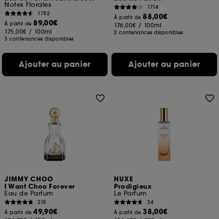
Notes Florales
1714
1782
88,00€
À partir de
89,00€
À partir de
176,00€
/
100ml
175,00€
/
100ml
2 contenances disponibles
3 contenances disponibles
Ajouter au panier
Ajouter au panier
JIMMY CHOO
NUXE
I Want Choo Forever
Prodigieux
Eau de Parfum
Le Parfum
218
34
49,90€
38,00€
À partir de
À partir de