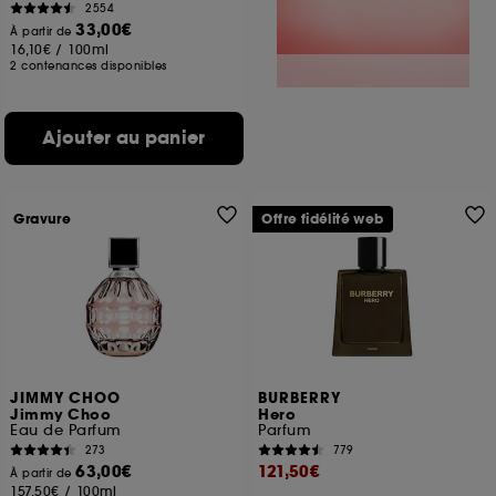
2554
33,00€
À partir de
16,10€
/
100ml
2 contenances disponibles
Ajouter au panier
Gravure
Offre fidélité web
JIMMY CHOO
BURBERRY
Jimmy Choo
Hero
Eau de Parfum
Parfum
273
779
63,00€
121,50€
À partir de
157,50€
/
100ml