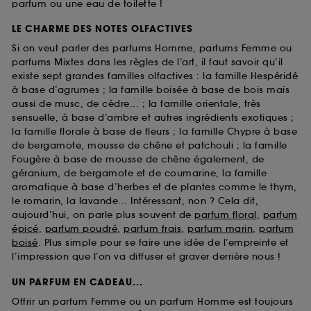
parfum ou une eau de toilette !
LE CHARME DES NOTES OLFACTIVES
Si on veut parler des parfums Homme, parfums Femme ou
parfums Mixtes dans les règles de l’art, il faut savoir qu’il
existe sept grandes familles olfactives : la famille Hespéridé
à base d’agrumes ; la famille boisée à base de bois mais
aussi de musc, de cèdre... ; la famille orientale, très
sensuelle, à base d’ambre et autres ingrédients exotiques ;
la famille florale à base de fleurs ; la famille Chypre à base
de bergamote, mousse de chêne et patchouli ; la famille
Fougère à base de mousse de chêne également, de
géranium, de bergamote et de coumarine, la famille
aromatique à base d’herbes et de plantes comme le thym,
le romarin, la lavande... Intéressant, non ? Cela dit,
aujourd’hui, on parle plus souvent de
parfum floral
,
parfum
épicé
,
parfum poudré
,
parfum frais
,
parfum marin
,
parfum
boisé
. Plus simple pour se faire une idée de l’empreinte et
l’impression que l’on va diffuser et graver derrière nous !
UN PARFUM EN CADEAU...
Offrir un parfum Femme ou un parfum Homme est toujours