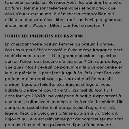
funs pour les adultes. Rassurez-vous, les parfums Femme et
parfums Homme sont tellement variés et nombreux que
vous n’aurez aucun mal à dénicher la composition qui
reflète ce que vous êtes : libre, rock, authentique, glamour,
impertinent... Waouh ! Dites-nous tout en parfum !
TOUTES LES INTENSITÉS DES PARFUMS
En cherchant votre parfum Femme ou parfum Homme,
vous avez peut-être constaté qu’une même fragrance peut
se décliner en ou en ... Et là, grande question : qu’est-ce
qui fait l’atout de chacune d’entre elles ? On vous partage
quelques infos ! L’extrait de parfum est le plus concentré et
le plus précieux. Il peut tenir jusqu’à 8h. Puis vient l’eau de
parfum, moins capiteuse, qui sera votre alliée pour 4h
environ. L’eau de toilette, plus fraîche et légère, vous
habillera de liberté pour 3h à 5h. Pas mal du tout ! Et l’
dans tout ça ? Voilà une catégorie à part qui appartient à
une famille olfactive bien précise : la famille Hespéridé. Elle
comprend essentiellement des senteurs d'agrumes. Très
légère, l’eau de Cologne s’affirme pour 2h à 3h. Cela dit,
aujourd’hui, elle est réinventée par de nombreuses maisons
pour une tenue et une puissance digne d’une eau de