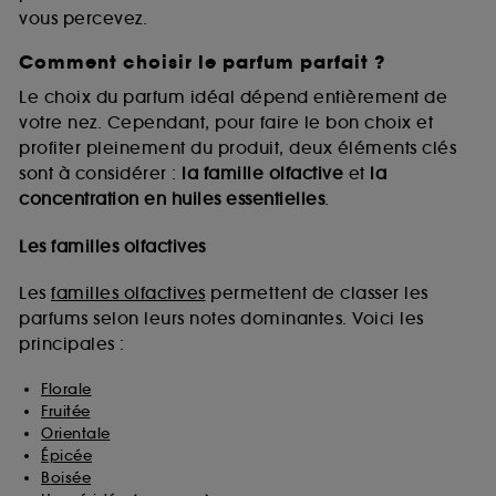
vous percevez.
Comment choisir le parfum parfait ?
A l'exception des cookies techniques, le dépôt et la
lecture de ces traceurs requiert votre accord. Vous
Le choix du parfum idéal dépend entièrement de
pouvez personnaliser vos choix concernant le dépôt
votre nez. Cependant, pour faire le bon choix et
de ces cookies grâce au bouton "personnaliser mes
profiter pleinement du produit, deux éléments clés
choix" ci-dessous ou décider de "tout accepter".
sont à considérer :
la famille olfactive
et
la
Sephora pourra associer les informations de
concentration en huiles essentielles
.
navigation collectées par ces Cookies, pour les
finalités acceptées, avec les données personnelles
collectées ou générées lors de votre activité en ligne
Les familles olfactives
ou en magasin. Pour refuser tous les cookies, cliques
sur "continuer sans accepter". Voous pouvez à tout
Les
familles olfactives
permettent de classer les
moment choisir de retirer votrte consentement. Si vous
parfums selon leurs notes dominantes. Voici les
souhaitez obtenir plus d'information sur les cookies
principales :
utilisés,
cliquez
ici
.
Florale
Fruitée
Orientale
Épicée
Boisée