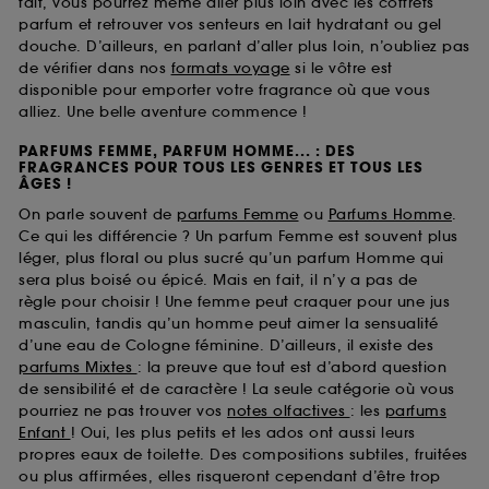
fait, vous pourrez même aller plus loin avec les coffrets
parfum et retrouver vos senteurs en lait hydratant ou gel
douche. D’ailleurs, en parlant d’aller plus loin, n’oubliez pas
de vérifier dans nos
formats voyage
si le vôtre est
disponible pour emporter votre fragrance où que vous
alliez. Une belle aventure commence !
PARFUMS FEMME, PARFUM HOMME... : DES
FRAGRANCES POUR TOUS LES GENRES ET TOUS LES
ÂGES !
On parle souvent de
parfums Femme
ou
Parfums Homme
.
Ce qui les différencie ? Un parfum Femme est souvent plus
léger, plus floral ou plus sucré qu’un parfum Homme qui
sera plus boisé ou épicé. Mais en fait, il n’y a pas de
règle pour choisir ! Une femme peut craquer pour une jus
masculin, tandis qu’un homme peut aimer la sensualité
d’une eau de Cologne féminine. D’ailleurs, il existe des
parfums Mixtes
: la preuve que tout est d’abord question
de sensibilité et de caractère ! La seule catégorie où vous
pourriez ne pas trouver vos
notes olfactives
: les
parfums
Enfant
! Oui, les plus petits et les ados ont aussi leurs
propres eaux de toilette. Des compositions subtiles, fruitées
ou plus affirmées, elles risqueront cependant d’être trop