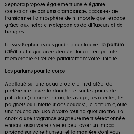
de vous plaire via des publicités, y compris sur des
Sephora propose également une élégante
sites tiers et sur les réseaux sociaux, sur la base
collection de parfums d’ambiance, capables de
des pages que vous avez consultées, de votre
transformer l’atmosphère de n’importe quel espace
navigation, et de l'historique de vos interactions.
grâce aux notes enveloppantes de diffuseurs et de
Cookies de mesure d’audience :
ils nous
bougies.
permettent de réaliser des statistiques de
fréquentation et de navigation sur notre site afin
Laissez Sephora vous guider pour trouver
le parfum
d’en améliorer la performance.
idéal
, celui qui laisse derrière lui une empreinte
Cookies de sécurisation des paiements en ligne :
mémorable et reflète parfaitement votre unicité.
ils nous permettent de lutter notamment contre les
fraudes aux moyens de paiement et les
Les parfums pour le corps
usurpations d’identité.
Appliqué sur une peau propre et hydratée, de
Cookies fonctionnels :
il s’agit de cookies
préférence après la douche, et sur les points de
permettant l’affichage et/ou la fourniture de
pulsation (comme le cou, le visage, les oreilles, les
certaines fonctionnalités du site, tel que les
cookies d’authentification qui sont utilisés afin de
poignets ou l’intérieur des coudes), le parfum ajoute
vous faire bénéficier de l’authentification
une touche de luxe à votre routine quotidienne. Le
prolongée vous permettant d’accéder à votre
choix d’une fragrance soigneusement sélectionnée
compte lors de votre prochaine visite sur le site
enrichit aussi votre style et peut avoir un impact
sans saisir à nouveau votre identifiant et mot de
profond sur votre humeur et la manière dont vous
passe.