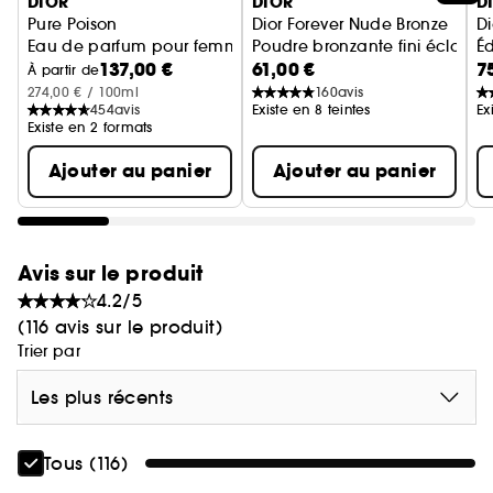
DIOR
DIOR
D
* Chez Dior.
Pure Poison
Dior Forever Nude Bronze
D
Eau de parfum pour femme - Notes fleuries, orientales & 
Poudre bronzante fini éclat na
Éd
137,00 €
61,00 €
7
À partir de
274,00 € / 100ml
160
avis
454
avis
Existe en 8 teintes
Ex
Existe en 2 formats
Ajouter au panier
Ajouter au panier
Avis sur le produit
4.2/5
(116 avis sur le produit)
Trier par
Les plus récents
Tous (116)