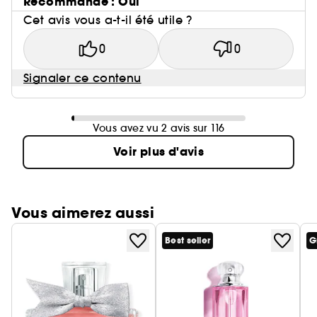
Recommande : Oui
Cet avis vous a-t-il été utile ?
0
0
Signaler ce contenu
Vous avez vu 2 avis sur 116
Voir plus d'avis
Vous aimerez aussi
Best seller
G