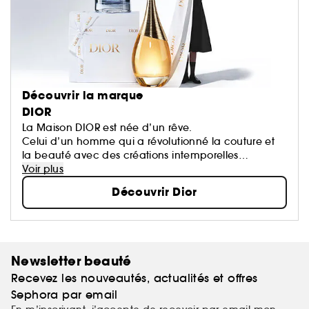
Découvrir la marque
DIOR
La Maison DIOR est née d’un rêve.
Celui d’un homme qui a révolutionné la couture et
la beauté avec des créations intemporelles
devenues des icônes.
Voir plus
Chaque création de la Maison porte une part de
Découvrir Dior
son rêve qui oeuvre pour un monde plus beau et
plus heureux.
Newsletter beauté
Recevez les nouveautés, actualités et offres
Sephora par email