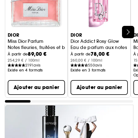
Ignorer le carrousel produits
DIOR
DIOR
D
Miss Dior Parfum
Dior Addict Rosy Glow
Mi
Notes fleuries, fruitées et boisées intenses
Eau de parfum aux notes de ros
B
89,00 €
78,00 €
Ea
À partir de
À partir de
À 
254,29 € / 100ml
260,00 € / 100ml
15
2191
avis
550
avis
Existe en 4 formats
Existe en 3 formats
Ex
Op
Ajouter au panier
Ajouter au panier