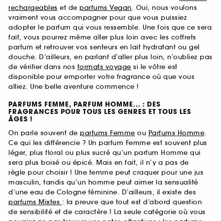
rechargeables
et de
parfums Vegan
. Oui, nous voulons
vraiment vous accompagner pour que vous puissiez
adopter le parfum qui vous ressemble. Une fois que ce sera
fait, vous pourrez même aller plus loin avec les coffrets
parfum et retrouver vos senteurs en lait hydratant ou gel
douche. D’ailleurs, en parlant d’aller plus loin, n’oubliez pas
de vérifier dans nos
formats voyage
si le vôtre est
disponible pour emporter votre fragrance où que vous
alliez. Une belle aventure commence !
PARFUMS FEMME, PARFUM HOMME... : DES
FRAGRANCES POUR TOUS LES GENRES ET TOUS LES
ÂGES !
On parle souvent de
parfums Femme
ou
Parfums Homme
.
Ce qui les différencie ? Un parfum Femme est souvent plus
léger, plus floral ou plus sucré qu’un parfum Homme qui
sera plus boisé ou épicé. Mais en fait, il n’y a pas de
règle pour choisir ! Une femme peut craquer pour une jus
masculin, tandis qu’un homme peut aimer la sensualité
d’une eau de Cologne féminine. D’ailleurs, il existe des
parfums Mixtes
: la preuve que tout est d’abord question
de sensibilité et de caractère ! La seule catégorie où vous