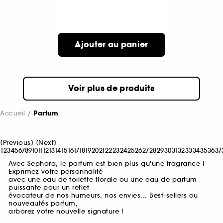
Ajouter au panier
Voir plus de produits
Accueil
Parfum
[
Previous
]
[
Next
]
1
2
3
4
5
6
7
8
9
10
11
12
13
14
15
16
17
18
19
20
21
22
23
24
25
26
27
28
29
30
31
32
33
34
35
36
37
Avec Sephora, le parfum est bien plus qu'une fragrance !
Exprimez votre personnalité
avec une eau de toilette florale ou une eau de parfum
puissante pour un reflet
évocateur de nos humeurs, nos envies... Best-sellers ou
nouveautés parfum,
arborez votre nouvelle signature !