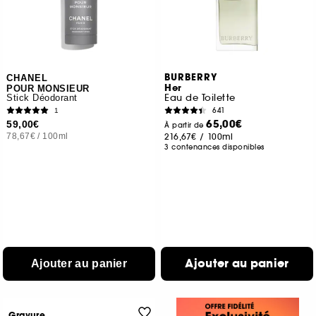
BURBERRY
CHANEL
Her
POUR MONSIEUR
Eau de Toilette
Stick Déodorant
641
1
65,00€
59,00€
À partir de
78,67€
/
100ml
216,67€
/
100ml
3 contenances disponibles
Ajouter au panier
Ajouter au panier
Gravure