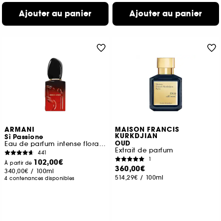
Ajouter au panier
Ajouter au panier
ARMANI
MAISON FRANCIS
KURKDJIAN
Sì Passione
OUD
Eau de parfum intense florale ambrée Rechargeable
Extrait de parfum
441
1
102,00€
À partir de
360,00€
340,00€
/
100ml
514,29€
/
100ml
4 contenances disponibles