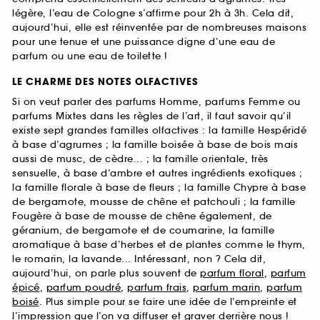
légère, l’eau de Cologne s’affirme pour 2h à 3h. Cela dit,
aujourd’hui, elle est réinventée par de nombreuses maisons
pour une tenue et une puissance digne d’une eau de
parfum ou une eau de toilette !
LE CHARME DES NOTES OLFACTIVES
Si on veut parler des parfums Homme, parfums Femme ou
parfums Mixtes dans les règles de l’art, il faut savoir qu’il
existe sept grandes familles olfactives : la famille Hespéridé
à base d’agrumes ; la famille boisée à base de bois mais
aussi de musc, de cèdre... ; la famille orientale, très
sensuelle, à base d’ambre et autres ingrédients exotiques ;
la famille florale à base de fleurs ; la famille Chypre à base
de bergamote, mousse de chêne et patchouli ; la famille
Fougère à base de mousse de chêne également, de
géranium, de bergamote et de coumarine, la famille
aromatique à base d’herbes et de plantes comme le thym,
le romarin, la lavande... Intéressant, non ? Cela dit,
aujourd’hui, on parle plus souvent de
parfum floral
,
parfum
épicé
,
parfum poudré
,
parfum frais
,
parfum marin
,
parfum
boisé
. Plus simple pour se faire une idée de l’empreinte et
l’impression que l’on va diffuser et graver derrière nous !