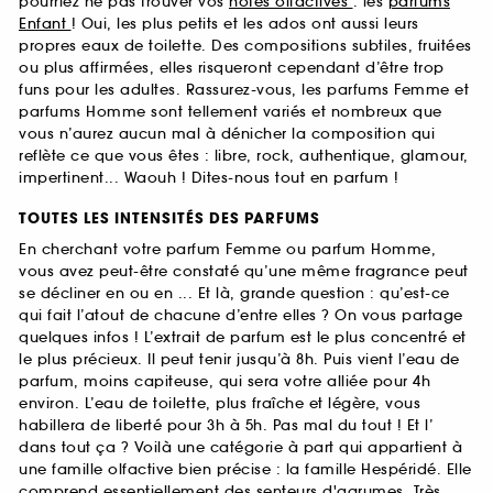
pourriez ne pas trouver vos
notes olfactives
: les
parfums
Enfant
! Oui, les plus petits et les ados ont aussi leurs
propres eaux de toilette. Des compositions subtiles, fruitées
ou plus affirmées, elles risqueront cependant d’être trop
funs pour les adultes. Rassurez-vous, les parfums Femme et
parfums Homme sont tellement variés et nombreux que
vous n’aurez aucun mal à dénicher la composition qui
reflète ce que vous êtes : libre, rock, authentique, glamour,
impertinent... Waouh ! Dites-nous tout en parfum !
TOUTES LES INTENSITÉS DES PARFUMS
En cherchant votre parfum Femme ou parfum Homme,
vous avez peut-être constaté qu’une même fragrance peut
se décliner en ou en ... Et là, grande question : qu’est-ce
qui fait l’atout de chacune d’entre elles ? On vous partage
quelques infos ! L’extrait de parfum est le plus concentré et
le plus précieux. Il peut tenir jusqu’à 8h. Puis vient l’eau de
parfum, moins capiteuse, qui sera votre alliée pour 4h
environ. L’eau de toilette, plus fraîche et légère, vous
habillera de liberté pour 3h à 5h. Pas mal du tout ! Et l’
dans tout ça ? Voilà une catégorie à part qui appartient à
une famille olfactive bien précise : la famille Hespéridé. Elle
comprend essentiellement des senteurs d'agrumes. Très