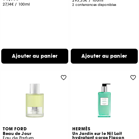
293,33€
/
100ml
27,14€
/
100ml
2 contenances disponibles
Ajouter au panier
Ajouter au panier
TOM FORD
HERMÈS
Beau de Jour
Un Jardin sur le Nil Lait
hydratant corps Flacon
Eau de Parfum