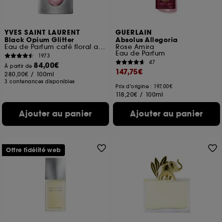
YVES SAINT LAURENT
GUERLAIN
Black Opium Glitter
Absolus Allegoria
Eau de Parfum café floral ambré pour femme
Rose Amira
Eau de Parfum
1973
47
84,00€
À partir de
147,75€
280,00€
/
100ml
3 contenances disponibles
Prix d'origine : 197,00€
118,20€
/
100ml
Ajouter au panier
Ajouter au panier
Offre fidélité web