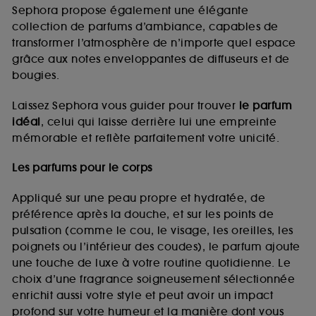
de vous plaire via des publicités, y compris sur des
Sephora propose également une élégante
sites tiers et sur les réseaux sociaux, sur la base
collection de parfums d’ambiance, capables de
des pages que vous avez consultées, de votre
transformer l’atmosphère de n’importe quel espace
navigation, et de l'historique de vos interactions.
grâce aux notes enveloppantes de diffuseurs et de
Cookies de mesure d’audience :
ils nous
bougies.
permettent de réaliser des statistiques de
fréquentation et de navigation sur notre site afin
Laissez Sephora vous guider pour trouver
le parfum
d’en améliorer la performance.
idéal
, celui qui laisse derrière lui une empreinte
Cookies de sécurisation des paiements en ligne :
mémorable et reflète parfaitement votre unicité.
ils nous permettent de lutter notamment contre les
fraudes aux moyens de paiement et les
Les parfums pour le corps
usurpations d’identité.
Appliqué sur une peau propre et hydratée, de
Cookies fonctionnels :
il s’agit de cookies
préférence après la douche, et sur les points de
permettant l’affichage et/ou la fourniture de
pulsation (comme le cou, le visage, les oreilles, les
certaines fonctionnalités du site, tel que les
cookies d’authentification qui sont utilisés afin de
poignets ou l’intérieur des coudes), le parfum ajoute
vous faire bénéficier de l’authentification
une touche de luxe à votre routine quotidienne. Le
prolongée vous permettant d’accéder à votre
choix d’une fragrance soigneusement sélectionnée
compte lors de votre prochaine visite sur le site
enrichit aussi votre style et peut avoir un impact
sans saisir à nouveau votre identifiant et mot de
profond sur votre humeur et la manière dont vous
passe.