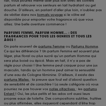
fait, vous pourrez même aller plus loin avec les coffrets
parfum et retrouver vos senteurs en lait hydratant ou gel
douche. D’ailleurs, en parlant d’aller plus loin, n’oubliez pas
de vérifier dans nos
formats voyage
si le vôtre est
disponible pour emporter votre fragrance où que vous
alliez. Une belle aventure commence !
PARFUMS FEMME, PARFUM HOMME... : DES
FRAGRANCES POUR TOUS LES GENRES ET TOUS LES
ÂGES !
On parle souvent de
parfums Femme
ou
Parfums Homme
.
Ce qui les différencie ? Un parfum Femme est souvent plus
léger, plus floral ou plus sucré qu’un parfum Homme qui
sera plus boisé ou épicé. Mais en fait, il n’y a pas de
règle pour choisir ! Une femme peut craquer pour une jus
masculin, tandis qu’un homme peut aimer la sensualité
d’une eau de Cologne féminine. D’ailleurs, il existe des
parfums Mixtes
: la preuve que tout est d’abord question
de sensibilité et de caractère ! La seule catégorie où vous
pourriez ne pas trouver vos
notes olfactives
: les
parfums
Enfant
! Oui, les plus petits et les ados ont aussi leurs
propres eaux de toilette. Des compositions subtiles, fruitées
ou plus affirmées, elles risqueront cependant d’être trop