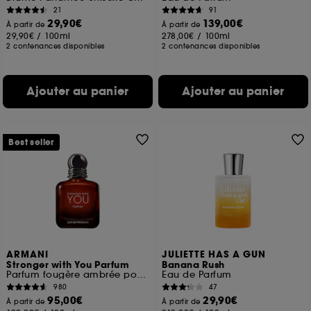
21
91
29,90€
139,00€
À partir de
À partir de
29,90€
/
100ml
278,00€
/
100ml
2 contenances disponibles
2 contenances disponibles
Ajouter au panier
Ajouter au panier
Best seller
ARMANI
JULIETTE HAS A GUN
Stronger with You Parfum
Banana Rush
Parfum fougère ambrée pour homme
Eau de Parfum
980
47
95,00€
29,90€
À partir de
À partir de