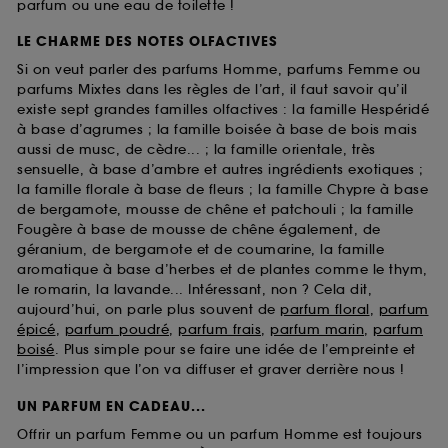
parfum ou une eau de toilette !
LE CHARME DES NOTES OLFACTIVES
Si on veut parler des parfums Homme, parfums Femme ou
parfums Mixtes dans les règles de l’art, il faut savoir qu’il
existe sept grandes familles olfactives : la famille Hespéridé
à base d’agrumes ; la famille boisée à base de bois mais
aussi de musc, de cèdre... ; la famille orientale, très
sensuelle, à base d’ambre et autres ingrédients exotiques ;
la famille florale à base de fleurs ; la famille Chypre à base
de bergamote, mousse de chêne et patchouli ; la famille
Fougère à base de mousse de chêne également, de
géranium, de bergamote et de coumarine, la famille
aromatique à base d’herbes et de plantes comme le thym,
le romarin, la lavande... Intéressant, non ? Cela dit,
aujourd’hui, on parle plus souvent de
parfum floral
,
parfum
épicé
,
parfum poudré
,
parfum frais
,
parfum marin
,
parfum
boisé
. Plus simple pour se faire une idée de l’empreinte et
l’impression que l’on va diffuser et graver derrière nous !
UN PARFUM EN CADEAU...
Offrir un parfum Femme ou un parfum Homme est toujours