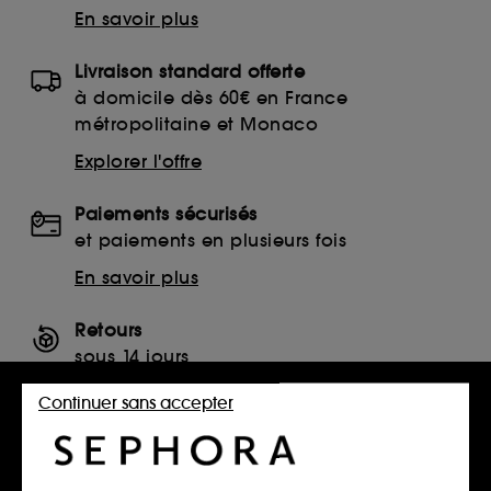
En savoir plus
Livraison standard offerte
à domicile dès 60€ en France
métropolitaine et Monaco
Explorer l'offre
Paiements sécurisés
et paiements en plusieurs fois
En savoir plus
Retours
sous 14 jours
Retourner mon article
Continuer sans accepter
SERVICES, CONTACT ET CONDITIONS DES OFFRES