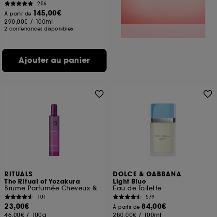
206
145,00€
À partir de
290,00€
/
100ml
2 contenances disponibles
Ajouter au panier
RITUALS
DOLCE & GABBANA
The Ritual of Yozakura
Light Blue
Brume Parfumée Cheveux & Corps
Eau de Toilette
101
579
23,00€
84,00€
À partir de
46,00€
/
100g
280,00€
/
100ml