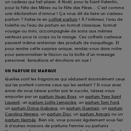
un cadeau qui fait plaisir. À Noël, pour la Saint-Valentin,
pour la Fête des Mères ou la Fête des Pères... C’est comme
une déclaration d’amour ! Ça vous dit de faire un cadeau
parfum ? Faites-le en
coffret parfum
! À l’intérieur, l’eau de
toilette ou l’eau de parfum en format classique, format
voyage ou mini, accompagnée de soins aux mêmes
senteurs pour le corps ou le rasage. Ces coffrets cadeaux
peuvent même renfermer des produits de maquillage. Et
pour rendre cette surprise unique, rendez-vous dans notre
pour personnaliser le flacon ou la boîte d’un message
personnel. Sensations et émotions en vue !
UN PARFUM DE MARQUE
Quelles sont les fragrances qui séduisent énormément ceux
qui les portent comme ceux qui les sentent ? Si vous avez
envie de vous laisser porter par le succès, laissez-vous
emporter par un
parfum Hugo Boss
, un
parfum Yves Saint
Laurent
, un
parfum Lolita Lempicka
, un
parfum Tom Ford
,
un
parfum Dolce Gabana
, un
parfum Guerlain
, un
parfum
Carolina Herrera
, un
parfum Dior
, un
parfum Armani
ou un
parfum Hermès
. Bien sûr, vous pouvez également vous fier
à d’autres maisons de parfums Femme ou parfums