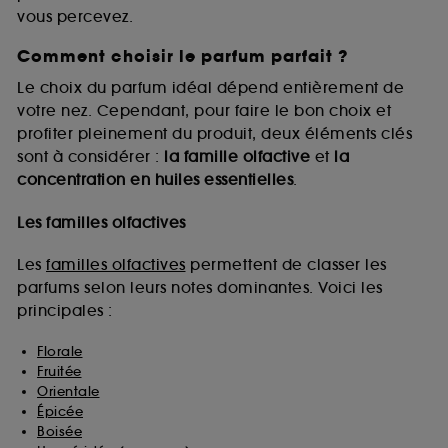
vous percevez.
Comment choisir le parfum parfait ?
A l'exception des cookies techniques, le dépôt et la
lecture de ces traceurs requiert votre accord. Vous
Le choix du parfum idéal dépend entièrement de
pouvez personnaliser vos choix concernant le dépôt
votre nez. Cependant, pour faire le bon choix et
de ces cookies grâce au bouton "personnaliser mes
profiter pleinement du produit, deux éléments clés
choix" ci-dessous ou décider de "tout accepter".
sont à considérer :
la famille olfactive
et
la
Sephora pourra associer les informations de
concentration en huiles essentielles
.
navigation collectées par ces Cookies, pour les
finalités acceptées, avec les données personnelles
collectées ou générées lors de votre activité en ligne
Les familles olfactives
ou en magasin. Pour refuser tous les cookies, cliques
sur "continuer sans accepter". Voous pouvez à tout
Les
familles olfactives
permettent de classer les
moment choisir de retirer votrte consentement. Si vous
parfums selon leurs notes dominantes. Voici les
souhaitez obtenir plus d'information sur les cookies
principales :
utilisés,
cliquez
ici
.
Florale
Fruitée
Orientale
Épicée
Boisée