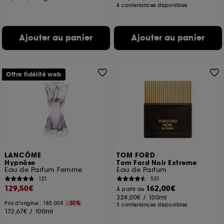
4 contenances disponibles
Ajouter au panier
Ajouter au panier
Offre fidélité web
LANCÔME
TOM FORD
Hypnôse
Tom Ford Noir Extreme
Eau de Parfum Femme
Eau de Parfum
121
521
129,50€
162,00€
À partir de
324,00€
/
100ml
Prix d'origine : 185,00€
-30%
3 contenances disponibles
172,67€
/
100ml