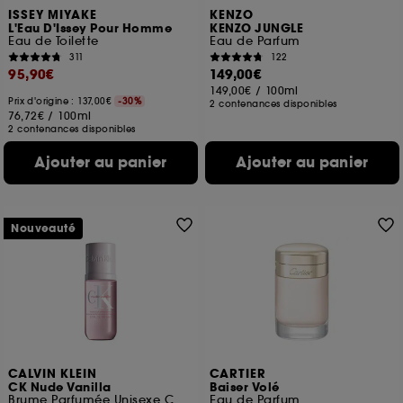
ISSEY MIYAKE
KENZO
L'Eau D'Issey Pour Homme
KENZO JUNGLE
Eau de Toilette
Eau de Parfum
311
122
95,90€
149,00€
149,00€
/
100ml
Prix d'origine : 137,00€
-30%
2 contenances disponibles
76,72€
/
100ml
2 contenances disponibles
Ajouter au panier
Ajouter au panier
Nouveauté
CALVIN KLEIN
CARTIER
CK Nude Vanilla
Baiser Volé
Brume Parfumée Unisexe Corps & Cheveux
Eau de Parfum