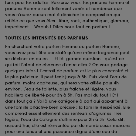
funs pour les adultes. Rassurez-vous, les parfums Femme et
parfums Homme sont tellement variés et nombreux que
vous n’aurez aucun mal à dénicher la composition qui
reflète ce que vous êtes : libre, rock, authentique, glamour,
impertinent... Waouh ! Dites-nous tout en parfum !
TOUTES LES INTENSITÉS DES PARFUMS
En cherchant votre parfum Femme ou parfum Homme,
vous avez peut-être constaté qu’une même fragrance peut
se décliner en ou en ... Et là, grande question : qu’est-ce
qui fait l’atout de chacune d’entre elles ? On vous partage
quelques infos ! L’extrait de parfum est le plus concentré et
le plus précieux. Il peut tenir jusqu’à 8h. Puis vient l’eau de
parfum, moins capiteuse, qui sera votre alliée pour 4h
environ. L’eau de toilette, plus fraîche et légère, vous
habillera de liberté pour 3h à 5h. Pas mal du tout ! Et l’
dans tout ça ? Voilà une catégorie à part qui appartient à
une famille olfactive bien précise : la famille Hespéridé. Elle
comprend essentiellement des senteurs d'agrumes. Très
légère, l’eau de Cologne s’affirme pour 2h à 3h. Cela dit,
aujourd’hui, elle est réinventée par de nombreuses maisons
pour une tenue et une puissance digne d’une eau de