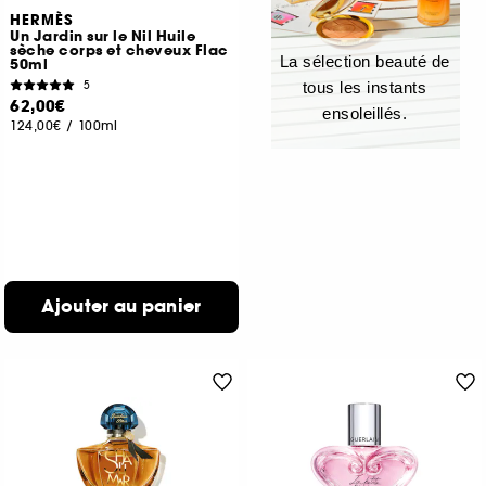
HERMÈS
Un Jardin sur le Nil Huile
sèche corps et cheveux Flac
La sélection beauté de
50ml
5
tous les instants
62,00€
ensoleillés.
124,00€
/
100ml
Ajouter au panier