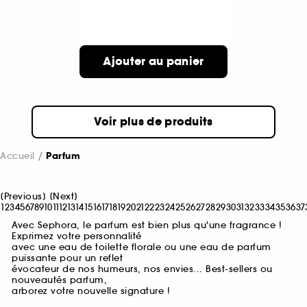
Ajouter au panier
Voir plus de produits
Accueil
Parfum
[
Previous
]
[
Next
]
1
2
3
4
5
6
7
8
9
10
11
12
13
14
15
16
17
18
19
20
21
22
23
24
25
26
27
28
29
30
31
32
33
34
35
36
37
Avec Sephora, le parfum est bien plus qu'une fragrance !
Exprimez votre personnalité
avec une eau de toilette florale ou une eau de parfum
puissante pour un reflet
évocateur de nos humeurs, nos envies... Best-sellers ou
nouveautés parfum,
arborez votre nouvelle signature !