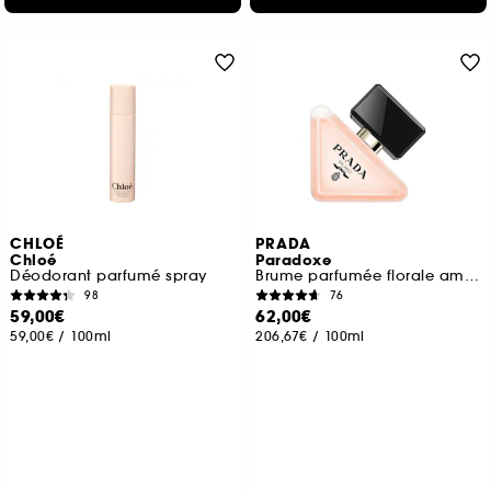
CHLOÉ
PRADA
Chloé
Paradoxe
Déodorant parfumé spray
Brume parfumée florale ambrée pour les cheveux
98
76
59,00€
62,00€
59,00€
/
100ml
206,67€
/
100ml