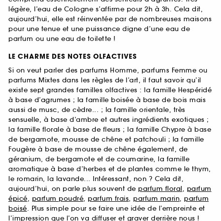
légère, l’eau de Cologne s’affirme pour 2h à 3h. Cela dit,
aujourd’hui, elle est réinventée par de nombreuses maisons
pour une tenue et une puissance digne d’une eau de
parfum ou une eau de toilette !
LE CHARME DES NOTES OLFACTIVES
Si on veut parler des parfums Homme, parfums Femme ou
parfums Mixtes dans les règles de l’art, il faut savoir qu’il
existe sept grandes familles olfactives : la famille Hespéridé
à base d’agrumes ; la famille boisée à base de bois mais
aussi de musc, de cèdre... ; la famille orientale, très
sensuelle, à base d’ambre et autres ingrédients exotiques ;
la famille florale à base de fleurs ; la famille Chypre à base
de bergamote, mousse de chêne et patchouli ; la famille
Fougère à base de mousse de chêne également, de
géranium, de bergamote et de coumarine, la famille
aromatique à base d’herbes et de plantes comme le thym,
le romarin, la lavande... Intéressant, non ? Cela dit,
aujourd’hui, on parle plus souvent de
parfum floral
,
parfum
épicé
,
parfum poudré
,
parfum frais
,
parfum marin
,
parfum
boisé
. Plus simple pour se faire une idée de l’empreinte et
l’impression que l’on va diffuser et graver derrière nous !