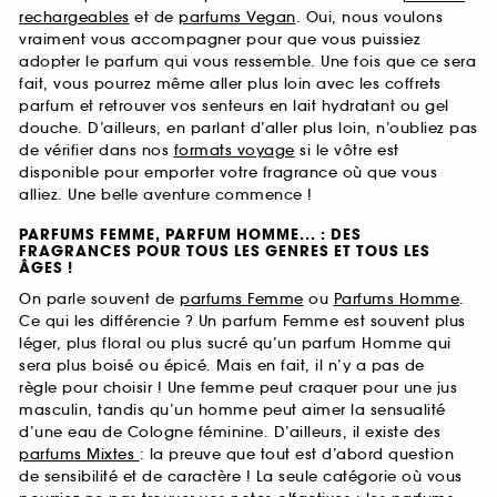
rechargeables
et de
parfums Vegan
. Oui, nous voulons
vraiment vous accompagner pour que vous puissiez
adopter le parfum qui vous ressemble. Une fois que ce sera
fait, vous pourrez même aller plus loin avec les coffrets
parfum et retrouver vos senteurs en lait hydratant ou gel
douche. D’ailleurs, en parlant d’aller plus loin, n’oubliez pas
de vérifier dans nos
formats voyage
si le vôtre est
disponible pour emporter votre fragrance où que vous
alliez. Une belle aventure commence !
PARFUMS FEMME, PARFUM HOMME... : DES
FRAGRANCES POUR TOUS LES GENRES ET TOUS LES
ÂGES !
On parle souvent de
parfums Femme
ou
Parfums Homme
.
Ce qui les différencie ? Un parfum Femme est souvent plus
léger, plus floral ou plus sucré qu’un parfum Homme qui
sera plus boisé ou épicé. Mais en fait, il n’y a pas de
règle pour choisir ! Une femme peut craquer pour une jus
masculin, tandis qu’un homme peut aimer la sensualité
d’une eau de Cologne féminine. D’ailleurs, il existe des
parfums Mixtes
: la preuve que tout est d’abord question
de sensibilité et de caractère ! La seule catégorie où vous