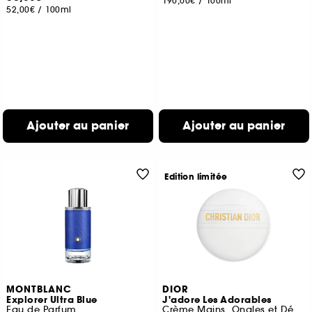
190,00€
/
100ml
52,00€
/
100ml
Ajouter au panier
Ajouter au panier
Edition limitée
MONTBLANC
DIOR
Explorer Ultra Blue
J'adore Les Adorables
Eau de Parfum
Crème Mains, Ongles et Décolleté