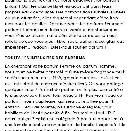
pourriez ne pas trouver vos
notes olfactives
: les
parfums
Enfant
! Oui, les plus petits et les ados ont aussi leurs
propres eaux de toilette. Des compositions subtiles, fruitées
ou plus affirmées, elles risqueront cependant d’être trop
funs pour les adultes. Rassurez-vous, les parfums Femme et
parfums Homme sont tellement variés et nombreux que
vous n’aurez aucun mal à dénicher la composition qui
reflète ce que vous êtes : libre, rock, authentique, glamour,
impertinent... Waouh ! Dites-nous tout en parfum !
TOUTES LES INTENSITÉS DES PARFUMS
En cherchant votre parfum Femme ou parfum Homme,
vous avez peut-être constaté qu’une même fragrance peut
se décliner en ou en ... Et là, grande question : qu’est-ce
qui fait l’atout de chacune d’entre elles ? On vous partage
quelques infos ! L’extrait de parfum est le plus concentré et
le plus précieux. Il peut tenir jusqu’à 8h. Puis vient l’eau de
parfum, moins capiteuse, qui sera votre alliée pour 4h
environ. L’eau de toilette, plus fraîche et légère, vous
habillera de liberté pour 3h à 5h. Pas mal du tout ! Et l’
dans tout ça ? Voilà une catégorie à part qui appartient à
une famille olfactive bien précise : la famille Hespéridé. Elle
comprend essentiellement des senteurs d'agrumes. Très