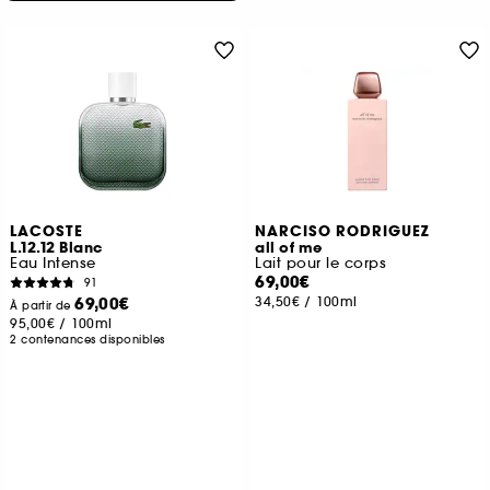
LACOSTE
NARCISO RODRIGUEZ
L.12.12 Blanc
all of me
Eau Intense
Lait pour le corps
69,00€
91
69,00€
34,50€
/
100ml
À partir de
95,00€
/
100ml
2 contenances disponibles