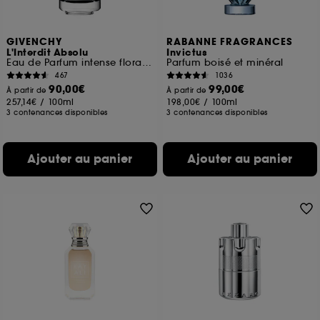
GIVENCHY
RABANNE FRAGRANCES
L'Interdit Absolu
Invictus
Eau de Parfum intense florale boisée ambrée pour femme
Parfum boisé et minéral
467
1036
90,00€
99,00€
À partir de
À partir de
257,14€
/
100ml
198,00€
/
100ml
3 contenances disponibles
3 contenances disponibles
Ajouter au panier
Ajouter au panier