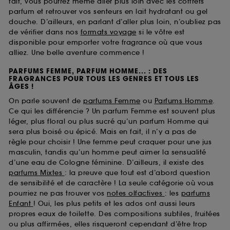
fait, vous pourrez même aller plus loin avec les coffrets
parfum et retrouver vos senteurs en lait hydratant ou gel
douche. D’ailleurs, en parlant d’aller plus loin, n’oubliez pas
de vérifier dans nos
formats voyage
si le vôtre est
disponible pour emporter votre fragrance où que vous
alliez. Une belle aventure commence !
PARFUMS FEMME, PARFUM HOMME... : DES
FRAGRANCES POUR TOUS LES GENRES ET TOUS LES
ÂGES !
On parle souvent de
parfums Femme
ou
Parfums Homme
.
Ce qui les différencie ? Un parfum Femme est souvent plus
léger, plus floral ou plus sucré qu’un parfum Homme qui
sera plus boisé ou épicé. Mais en fait, il n’y a pas de
règle pour choisir ! Une femme peut craquer pour une jus
masculin, tandis qu’un homme peut aimer la sensualité
d’une eau de Cologne féminine. D’ailleurs, il existe des
parfums Mixtes
: la preuve que tout est d’abord question
de sensibilité et de caractère ! La seule catégorie où vous
pourriez ne pas trouver vos
notes olfactives
: les
parfums
Enfant
! Oui, les plus petits et les ados ont aussi leurs
propres eaux de toilette. Des compositions subtiles, fruitées
ou plus affirmées, elles risqueront cependant d’être trop