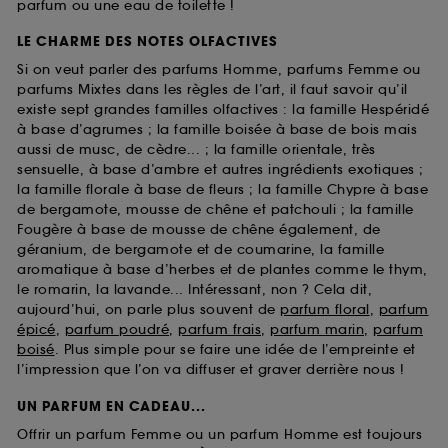
parfum ou une eau de toilette !
LE CHARME DES NOTES OLFACTIVES
Si on veut parler des parfums Homme, parfums Femme ou
parfums Mixtes dans les règles de l’art, il faut savoir qu’il
existe sept grandes familles olfactives : la famille Hespéridé
à base d’agrumes ; la famille boisée à base de bois mais
aussi de musc, de cèdre... ; la famille orientale, très
sensuelle, à base d’ambre et autres ingrédients exotiques ;
la famille florale à base de fleurs ; la famille Chypre à base
de bergamote, mousse de chêne et patchouli ; la famille
Fougère à base de mousse de chêne également, de
géranium, de bergamote et de coumarine, la famille
aromatique à base d’herbes et de plantes comme le thym,
le romarin, la lavande... Intéressant, non ? Cela dit,
aujourd’hui, on parle plus souvent de
parfum floral
,
parfum
épicé
,
parfum poudré
,
parfum frais
,
parfum marin
,
parfum
boisé
. Plus simple pour se faire une idée de l’empreinte et
l’impression que l’on va diffuser et graver derrière nous !
UN PARFUM EN CADEAU...
Offrir un parfum Femme ou un parfum Homme est toujours