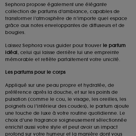
de vous plaire via des publicités, y compris sur des
Sephora propose également une élégante
sites tiers et sur les réseaux sociaux, sur la base
collection de parfums d’ambiance, capables de
des pages que vous avez consultées, de votre
transformer l’atmosphère de n’importe quel espace
navigation, et de l'historique de vos interactions.
grâce aux notes enveloppantes de diffuseurs et de
Cookies de mesure d’audience :
ils nous
bougies.
permettent de réaliser des statistiques de
fréquentation et de navigation sur notre site afin
Laissez Sephora vous guider pour trouver
le parfum
d’en améliorer la performance.
idéal
, celui qui laisse derrière lui une empreinte
Cookies de sécurisation des paiements en ligne :
mémorable et reflète parfaitement votre unicité.
ils nous permettent de lutter notamment contre les
fraudes aux moyens de paiement et les
Les parfums pour le corps
usurpations d’identité.
Appliqué sur une peau propre et hydratée, de
Cookies fonctionnels :
il s’agit de cookies
préférence après la douche, et sur les points de
permettant l’affichage et/ou la fourniture de
pulsation (comme le cou, le visage, les oreilles, les
certaines fonctionnalités du site, tel que les
cookies d’authentification qui sont utilisés afin de
poignets ou l’intérieur des coudes), le parfum ajoute
vous faire bénéficier de l’authentification
une touche de luxe à votre routine quotidienne. Le
prolongée vous permettant d’accéder à votre
choix d’une fragrance soigneusement sélectionnée
compte lors de votre prochaine visite sur le site
enrichit aussi votre style et peut avoir un impact
sans saisir à nouveau votre identifiant et mot de
profond sur votre humeur et la manière dont vous
passe.