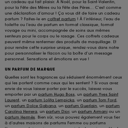
un cadeau qui fait plaisir. À Noël, pour la Saint-Valentin,
pour la Fête des Mères ou la Fête des Pères... C’est comme
une déclaration d’amour ! Ça vous dit de faire un cadeau
parfum ? Faites-le en
coffret parfum
! À l’intérieur, l’eau de
toilette ou l’eau de parfum en format classique, format
voyage ou mini, accompagnée de soins aux mêmes
senteurs pour le corps ou le rasage. Ces coffrets cadeaux
peuvent même renfermer des produits de maquillage. Et
pour rendre cette surprise unique, rendez-vous dans notre
pour personnaliser le flacon ou la boîte d’un message
personnel. Sensations et émotions en vue !
UN PARFUM DE MARQUE
Quelles sont les fragrances qui séduisent énormément ceux
qui les portent comme ceux qui les sentent ? Si vous avez
envie de vous laisser porter par le succès, laissez-vous
emporter par un
parfum Hugo Boss
, un
parfum Yves Saint
Laurent
, un
parfum Lolita Lempicka
, un
parfum Tom Ford
,
un
parfum Dolce Gabana
, un
parfum Guerlain
, un
parfum
Carolina Herrera
, un
parfum Dior
, un
parfum Armani
ou un
parfum Hermès
. Bien sûr, vous pouvez également vous fier
à d’autres maisons de parfums Femme ou parfums