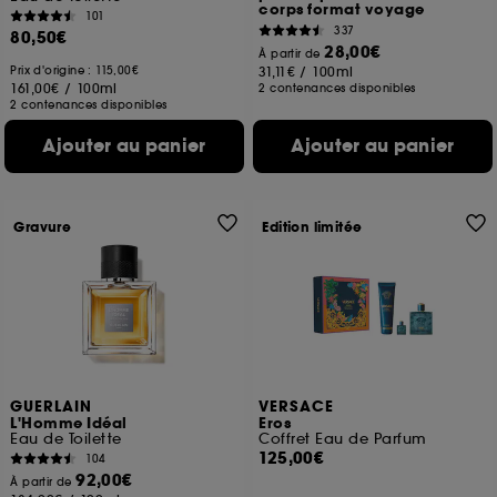
corps format voyage
101
337
80,50€
28,00€
À partir de
Prix d'origine : 115,00€
31,11€
/
100ml
161,00€
/
100ml
2 contenances disponibles
2 contenances disponibles
Ajouter au panier
Ajouter au panier
Gravure
Edition limitée
GUERLAIN
VERSACE
L'Homme Idéal
Eros
Eau de Toilette
Coffret Eau de Parfum
125,00€
104
92,00€
À partir de