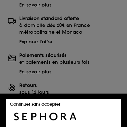
En savoir plus
Livraison standard offerte
à domicile dès 60€ en France
métropolitaine et Monaco
Explorer l'offre
Paiements sécurisés
et paiements en plusieurs fois
En savoir plus
Retours
sous 14 jours
Retourner mon article
Continuer sans accepter
SERVICES, CONTACT ET CONDITIONS DES OFFRES