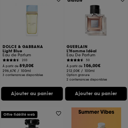
Gravure
DOLCE & GABBANA
GUERLAIN
Light Blue
L'Homme Idéal
Eau de Parfum
Eau De Parfum
203
50
89,00€
106,00€
À partir de
À partir de
296,67€
/
100ml
212,00€
/
100ml
3 contenances disponibles
Option gravure
2 contenances disponibles
Ajouter au panier
Ajouter au panier
Offre fidélité web