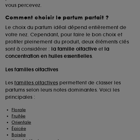
vous percevez.
Comment choisir le parfum parfait ?
A l'exception des cookies techniques, le dépôt et la
lecture de ces traceurs requiert votre accord. Vous
Le choix du parfum idéal dépend entièrement de
pouvez personnaliser vos choix concernant le dépôt
votre nez. Cependant, pour faire le bon choix et
de ces cookies grâce au bouton "personnaliser mes
profiter pleinement du produit, deux éléments clés
choix" ci-dessous ou décider de "tout accepter".
sont à considérer :
la famille olfactive
et
la
Sephora pourra associer les informations de
concentration en huiles essentielles
.
navigation collectées par ces Cookies, pour les
finalités acceptées, avec les données personnelles
collectées ou générées lors de votre activité en ligne
Les familles olfactives
ou en magasin. Pour refuser tous les cookies, cliques
sur "continuer sans accepter". Voous pouvez à tout
Les
familles olfactives
permettent de classer les
moment choisir de retirer votrte consentement. Si vous
parfums selon leurs notes dominantes. Voici les
souhaitez obtenir plus d'information sur les cookies
principales :
utilisés,
cliquez
ici
.
Florale
Fruitée
Orientale
Épicée
Boisée