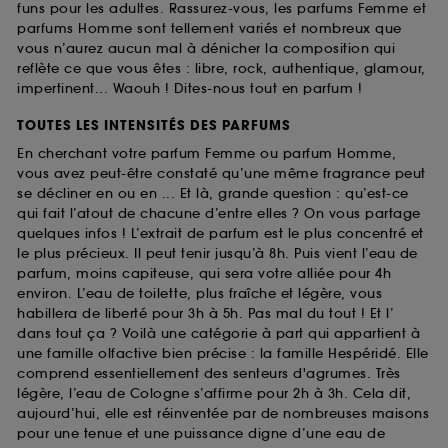
funs pour les adultes. Rassurez-vous, les parfums Femme et
parfums Homme sont tellement variés et nombreux que
vous n’aurez aucun mal à dénicher la composition qui
reflète ce que vous êtes : libre, rock, authentique, glamour,
impertinent... Waouh ! Dites-nous tout en parfum !
TOUTES LES INTENSITÉS DES PARFUMS
En cherchant votre parfum Femme ou parfum Homme,
vous avez peut-être constaté qu’une même fragrance peut
se décliner en ou en ... Et là, grande question : qu’est-ce
qui fait l’atout de chacune d’entre elles ? On vous partage
quelques infos ! L’extrait de parfum est le plus concentré et
le plus précieux. Il peut tenir jusqu’à 8h. Puis vient l’eau de
parfum, moins capiteuse, qui sera votre alliée pour 4h
environ. L’eau de toilette, plus fraîche et légère, vous
habillera de liberté pour 3h à 5h. Pas mal du tout ! Et l’
dans tout ça ? Voilà une catégorie à part qui appartient à
une famille olfactive bien précise : la famille Hespéridé. Elle
comprend essentiellement des senteurs d'agrumes. Très
légère, l’eau de Cologne s’affirme pour 2h à 3h. Cela dit,
aujourd’hui, elle est réinventée par de nombreuses maisons
pour une tenue et une puissance digne d’une eau de