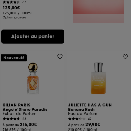
67
125,00€
125,00€
/
100ml
Option gravure
Ajouter au panier
Nouveauté
KILIAN PARIS
JULIETTE HAS A GUN
Angels' Share Paradis
Banana Rush
Extrait de Parfum
Eau de Parfum
23
47
215,00€
29,90€
À partir de
À partir de
716,67€
/
100ml
210,00€
/
100ml