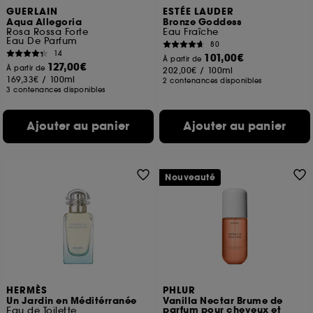
GUERLAIN
ESTÉE LAUDER
Aqua Allegoria
Bronze Goddess
Rosa Rossa Forte
Eau Fraîche
Eau De Parfum
80
14
101,00€
À partir de
127,00€
À partir de
202,00€
/
100ml
169,33€
/
100ml
2 contenances disponibles
3 contenances disponibles
Ajouter au panier
Ajouter au panier
Nouveauté
HERMÈS
PHLUR
Un Jardin en Méditérranée
Vanilla Nectar Brume de
parfum pour cheveux et
Eau de Toilette