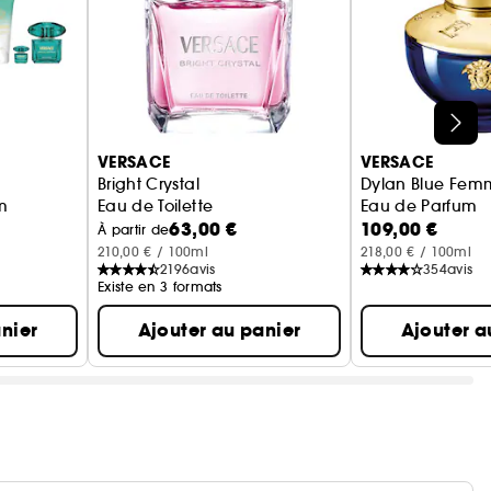
VERSACE
VERSACE
Bright Crystal
Dylan Blue Fem
m
Eau de Toilette
Eau de Parfum
63,00 €
109,00 €
À partir de
210,00 € / 100ml
218,00 € / 100ml
2196
avis
354
avis
Existe en 3 formats
nier
Ajouter au panier
Ajouter a