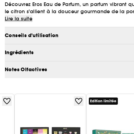
Découvrez Eros Eau de Parfum, un parfum vibrant qui 
le citron s'allient à la douceur gourmande de la
élégant de géranium et de sauge, rehaussé par la 
Lire la suite
de santal, cèdre, patchouli et vétiver s'enveloppe d
durable.
Conseils d'utilisation
Ingrédients
Notes Olfactives
Edition limitée