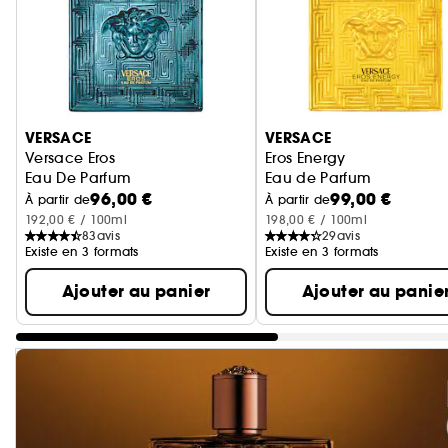
Ignorer le carrousel produits
VERSACE
VERSACE
Versace Eros
Eros Energy
Eau De Parfum
Eau de Parfum
96,00 €
99,00 €
À partir de
À partir de
192,00 € / 100ml
198,00 € / 100ml
83
avis
29
avis
Existe en 3 formats
Existe en 3 formats
Ajouter au panier
Ajouter au panie