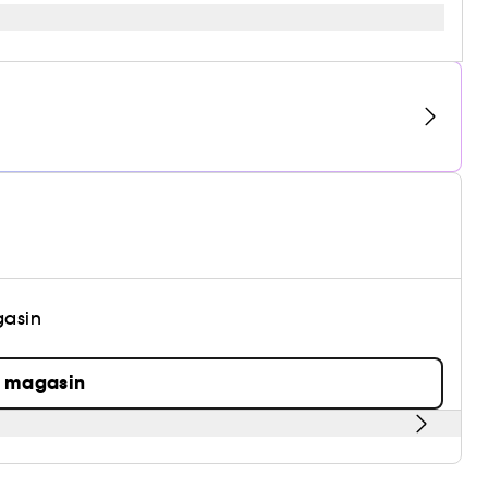
gasin
n magasin