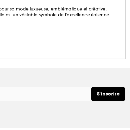
our sa mode luxueuse, emblématique et créative.
le est un véritable symbole de l'excellence italienne.
innovation constant, VERSACE se distingue par sa gamme
, conçus pour sublimer la personnalité de ceux qui les
S'inscrire