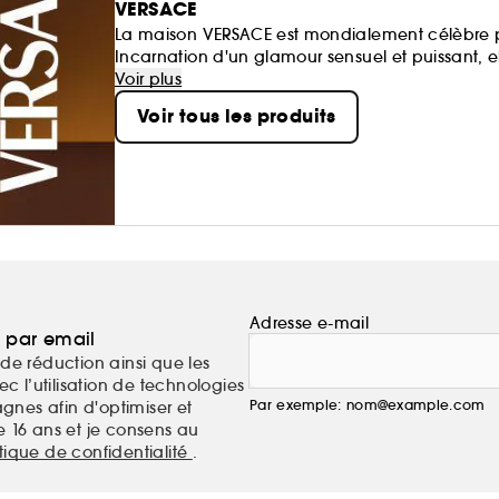
VERSACE
La maison VERSACE est mondialement célèbre p
Incarnation d'un glamour sensuel et puissant, el
Alliant la culture néo-classique à un esprit d'
Voir plus
complète de parfums sophistiqués et séduisants
Voir tous les produits
portent.
Adresse e-mail
a par email
de réduction ainsi que les
c l’utilisation de technologies
Par exemple: nom@example.com
nes afin d'optimiser et
e 16 ans et je consens au
itique de confidentialité
.