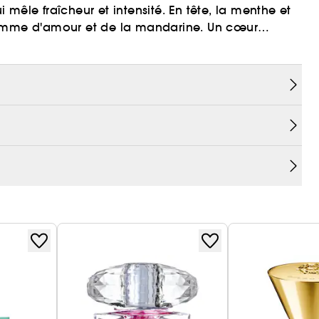
mêle fraîcheur et intensité. En tête, la menthe et
 pomme d'amour et de la mandarine. Un cœur
chaleur sensuelle de l'Ambermax. La base boisée
'une vanille crémeuse pour un sillage puissant et