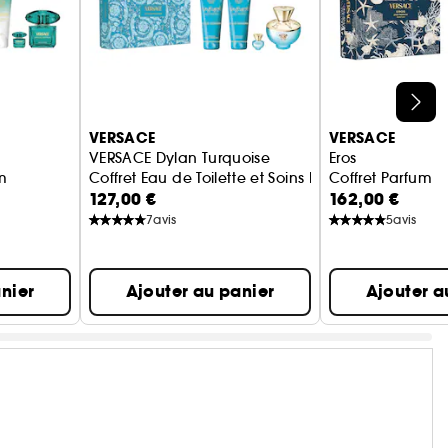
VERSACE
VERSACE
VERSACE Dylan Turquoise
Eros
m
Coffret Eau de Toilette et Soins Parfumés
Coffret Parfum
127,00 €
162,00 €
7
avis
5
avis
nier
Ajouter au panier
Ajouter a