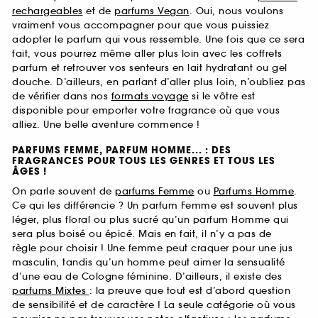
rechargeables
et de
parfums Vegan
. Oui, nous voulons
vraiment vous accompagner pour que vous puissiez
adopter le parfum qui vous ressemble. Une fois que ce sera
fait, vous pourrez même aller plus loin avec les coffrets
parfum et retrouver vos senteurs en lait hydratant ou gel
douche. D’ailleurs, en parlant d’aller plus loin, n’oubliez pas
de vérifier dans nos
formats voyage
si le vôtre est
disponible pour emporter votre fragrance où que vous
alliez. Une belle aventure commence !
PARFUMS FEMME, PARFUM HOMME... : DES
FRAGRANCES POUR TOUS LES GENRES ET TOUS LES
ÂGES !
On parle souvent de
parfums Femme
ou
Parfums Homme
.
Ce qui les différencie ? Un parfum Femme est souvent plus
léger, plus floral ou plus sucré qu’un parfum Homme qui
sera plus boisé ou épicé. Mais en fait, il n’y a pas de
règle pour choisir ! Une femme peut craquer pour une jus
masculin, tandis qu’un homme peut aimer la sensualité
d’une eau de Cologne féminine. D’ailleurs, il existe des
parfums Mixtes
: la preuve que tout est d’abord question
de sensibilité et de caractère ! La seule catégorie où vous