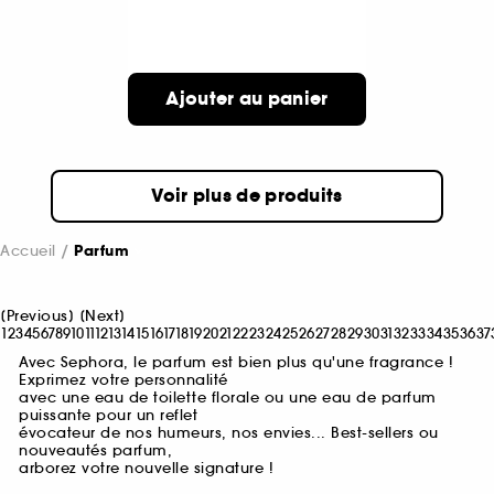
Ajouter au panier
Voir plus de produits
Accueil
Parfum
[
Previous
]
[
Next
]
1
2
3
4
5
6
7
8
9
10
11
12
13
14
15
16
17
18
19
20
21
22
23
24
25
26
27
28
29
30
31
32
33
34
35
36
37
Avec Sephora, le parfum est bien plus qu'une fragrance !
Exprimez votre personnalité
avec une eau de toilette florale ou une eau de parfum
puissante pour un reflet
évocateur de nos humeurs, nos envies... Best-sellers ou
nouveautés parfum,
arborez votre nouvelle signature !