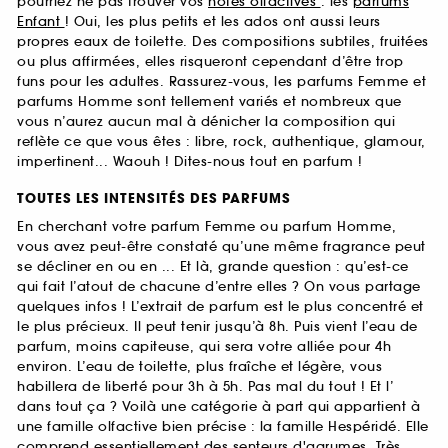
pourriez ne pas trouver vos
notes olfactives
: les
parfums
Enfant
! Oui, les plus petits et les ados ont aussi leurs
propres eaux de toilette. Des compositions subtiles, fruitées
ou plus affirmées, elles risqueront cependant d’être trop
funs pour les adultes. Rassurez-vous, les parfums Femme et
parfums Homme sont tellement variés et nombreux que
vous n’aurez aucun mal à dénicher la composition qui
reflète ce que vous êtes : libre, rock, authentique, glamour,
impertinent... Waouh ! Dites-nous tout en parfum !
TOUTES LES INTENSITÉS DES PARFUMS
En cherchant votre parfum Femme ou parfum Homme,
vous avez peut-être constaté qu’une même fragrance peut
se décliner en ou en ... Et là, grande question : qu’est-ce
qui fait l’atout de chacune d’entre elles ? On vous partage
quelques infos ! L’extrait de parfum est le plus concentré et
le plus précieux. Il peut tenir jusqu’à 8h. Puis vient l’eau de
parfum, moins capiteuse, qui sera votre alliée pour 4h
environ. L’eau de toilette, plus fraîche et légère, vous
habillera de liberté pour 3h à 5h. Pas mal du tout ! Et l’
dans tout ça ? Voilà une catégorie à part qui appartient à
une famille olfactive bien précise : la famille Hespéridé. Elle
comprend essentiellement des senteurs d'agrumes. Très