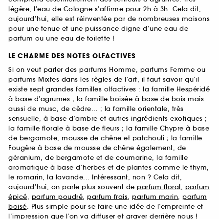
légère, l’eau de Cologne s’affirme pour 2h à 3h. Cela dit,
aujourd’hui, elle est réinventée par de nombreuses maisons
pour une tenue et une puissance digne d’une eau de
parfum ou une eau de toilette !
LE CHARME DES NOTES OLFACTIVES
Si on veut parler des parfums Homme, parfums Femme ou
parfums Mixtes dans les règles de l’art, il faut savoir qu’il
existe sept grandes familles olfactives : la famille Hespéridé
à base d’agrumes ; la famille boisée à base de bois mais
aussi de musc, de cèdre... ; la famille orientale, très
sensuelle, à base d’ambre et autres ingrédients exotiques ;
la famille florale à base de fleurs ; la famille Chypre à base
de bergamote, mousse de chêne et patchouli ; la famille
Fougère à base de mousse de chêne également, de
géranium, de bergamote et de coumarine, la famille
aromatique à base d’herbes et de plantes comme le thym,
le romarin, la lavande... Intéressant, non ? Cela dit,
aujourd’hui, on parle plus souvent de
parfum floral
,
parfum
épicé
,
parfum poudré
,
parfum frais
,
parfum marin
,
parfum
boisé
. Plus simple pour se faire une idée de l’empreinte et
l’impression que l’on va diffuser et graver derrière nous !