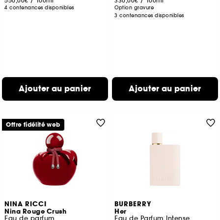
550,00€
/
100ml
330,00€
/
100ml
4 contenances disponibles
Option gravure
3 contenances disponibles
Ajouter au panier
Ajouter au panier
Offre fidélité web
NINA RICCI
BURBERRY
Nina Rouge Crush
Her
Eau de parfum
Eau de Parfum Intense