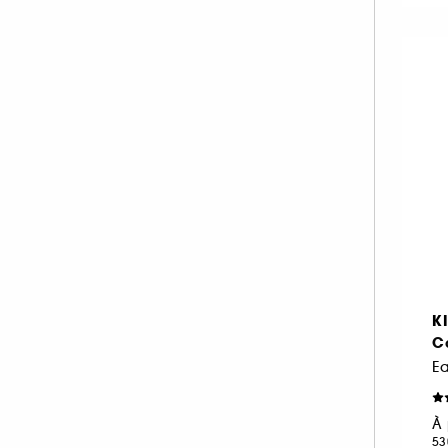
FENTY FRAGRANCE (1)
FENTY HAIR (1)
FENTY SKIN (3)
FLORAL STREET (1)
GISOU (12)
GIVENCHY (61)
GLOSSIER (15)
GUCCI (59)
GUERLAIN (97)
GUY LAROCHE (4)
HAIR RITUEL BY SISLEY (1)
K
Ca
HERMÈS (100)
HOLLISTER (14)
HUDA BEAUTY (1)
À 
HUGO BOSS (40)
53