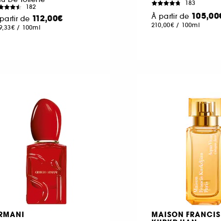
183
182
105,00
À partir de
112,00€
partir de
210,00€
/
100ml
9,33€
/
100ml
RMANI
MAISON FRANCIS