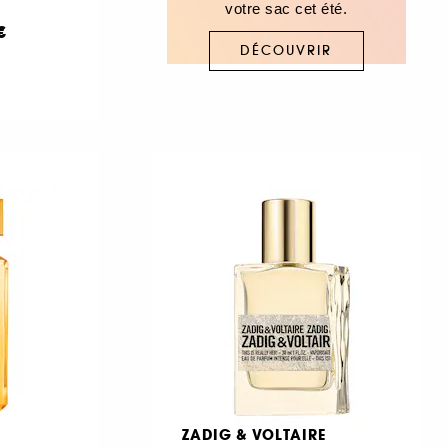
votre sac cet été.
€
DÉCOUVRIR
ZADIG & VOLTAIRE