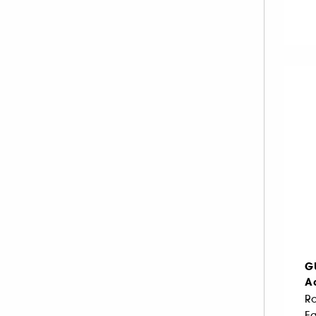
IKKS (22)
ISSEY MIYAKE (20)
JACADI (1)
JACADI (15)
JEAN PAUL GAULTIER (42)
JIMMY CHOO (26)
JO MALONE LONDON (64)
JULIETTE HAS A GUN (32)
KAYALI (42)
KENZO (29)
KÉRASTASE (1)
KIEHL'S SINCE 1851 (1)
G
KILIAN PARIS (43)
A
L'ARTISAN PARFUMEUR (61)
R
LACOSTE (23)
Ea