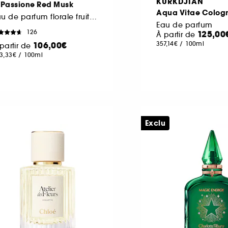
KURKDJIAN
 Passione Red Musk
Aqua Vitae Cologn
Eau de parfum florale fruitée musquée
Eau de parfum
126
125,00
À partir de
106,00€
357,14€
/
100ml
partir de
3,33€
/
100ml
Exclu