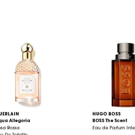
UERLAIN
HUGO BOSS
qua Allegoria
BOSS The Scent
osa Rossa
Eau de Parfum Int
u De Toilette