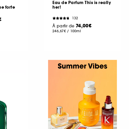
Eau de Parfum This is really
e forte
her!
132
€
74,00€
À partir de
246,67€
/
100ml