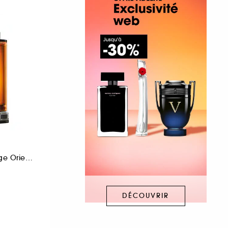
Baume après-rasage Oriental et Boisé
DÉCOUVRIR