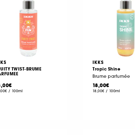
KKS
IKKS
RUITY TWIST-BRUME
Tropic Shine
ARFUMEE
Brume parfumée
8,00€
18,00€
,00€
/
100ml
18,00€
/
100ml