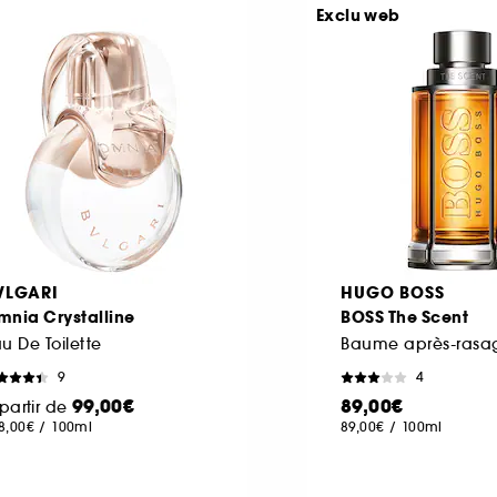
Exclu web
VLGARI
HUGO BOSS
mnia Crystalline
BOSS The Scent
u De Toilette
9
4
99,00€
89,00€
partir de
8,00€
/
100ml
89,00€
/
100ml