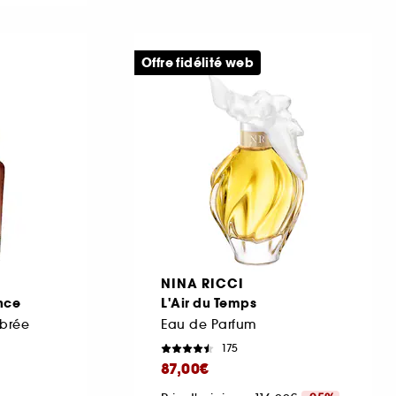
Offre fidélité web
NINA RICCI
nce
L'Air du Temps
brée
Eau de Parfum
175
87,00€