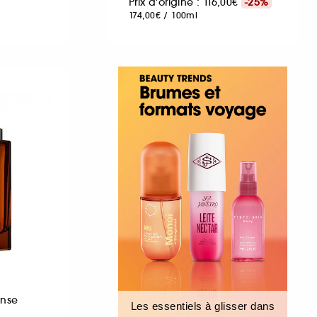
Prix d'origine : 116,00€
-25%
174,00€
/
100ml
ense
Les essentiels à glisser dans