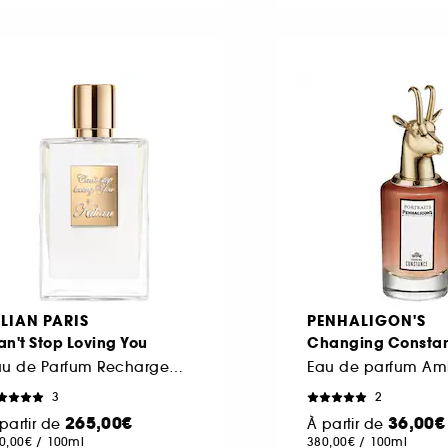
ILIAN PARIS
PENHALIGON'S
n't Stop Loving You
Changing Consta
Eau de Parfum Rechargeable
Eau de parfum Am
3
2
265,00€
36,00€
partir de
À partir de
0,00€
/
100ml
380,00€
/
100ml