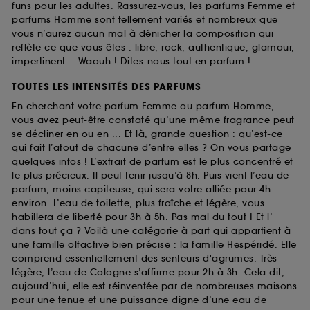
funs pour les adultes. Rassurez-vous, les parfums Femme et
parfums Homme sont tellement variés et nombreux que
vous n’aurez aucun mal à dénicher la composition qui
reflète ce que vous êtes : libre, rock, authentique, glamour,
impertinent... Waouh ! Dites-nous tout en parfum !
TOUTES LES INTENSITÉS DES PARFUMS
En cherchant votre parfum Femme ou parfum Homme,
vous avez peut-être constaté qu’une même fragrance peut
se décliner en ou en ... Et là, grande question : qu’est-ce
qui fait l’atout de chacune d’entre elles ? On vous partage
quelques infos ! L’extrait de parfum est le plus concentré et
le plus précieux. Il peut tenir jusqu’à 8h. Puis vient l’eau de
parfum, moins capiteuse, qui sera votre alliée pour 4h
environ. L’eau de toilette, plus fraîche et légère, vous
habillera de liberté pour 3h à 5h. Pas mal du tout ! Et l’
dans tout ça ? Voilà une catégorie à part qui appartient à
une famille olfactive bien précise : la famille Hespéridé. Elle
comprend essentiellement des senteurs d'agrumes. Très
légère, l’eau de Cologne s’affirme pour 2h à 3h. Cela dit,
aujourd’hui, elle est réinventée par de nombreuses maisons
pour une tenue et une puissance digne d’une eau de