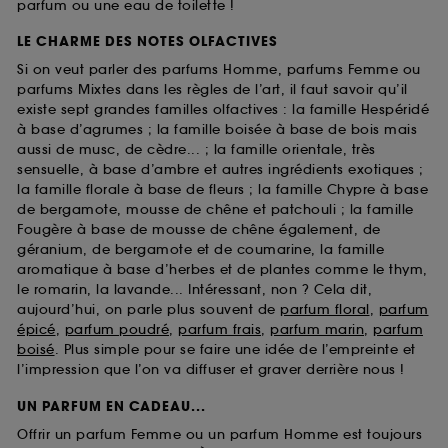
parfum ou une eau de toilette !
LE CHARME DES NOTES OLFACTIVES
Si on veut parler des parfums Homme, parfums Femme ou
parfums Mixtes dans les règles de l’art, il faut savoir qu’il
existe sept grandes familles olfactives : la famille Hespéridé
à base d’agrumes ; la famille boisée à base de bois mais
aussi de musc, de cèdre... ; la famille orientale, très
sensuelle, à base d’ambre et autres ingrédients exotiques ;
la famille florale à base de fleurs ; la famille Chypre à base
de bergamote, mousse de chêne et patchouli ; la famille
Fougère à base de mousse de chêne également, de
géranium, de bergamote et de coumarine, la famille
aromatique à base d’herbes et de plantes comme le thym,
le romarin, la lavande... Intéressant, non ? Cela dit,
aujourd’hui, on parle plus souvent de
parfum floral
,
parfum
épicé
,
parfum poudré
,
parfum frais
,
parfum marin
,
parfum
boisé
. Plus simple pour se faire une idée de l’empreinte et
l’impression que l’on va diffuser et graver derrière nous !
UN PARFUM EN CADEAU...
Offrir un parfum Femme ou un parfum Homme est toujours