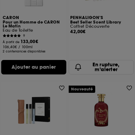
CARON
PENHALIGON'S
Pour un Homme de CARON
Best Seller Scent Library
Le Matin
Coffret Découverte
Eau de Toilette
42,00€
9
133,00€
À partir de
106,40€
/
100ml
2 contenances disponibles
En rupture,
Ajouter au panier
m’alerter
Nouveauté