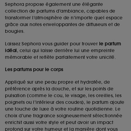
de vous plaire via des publicités, y compris sur des
Sephora propose également une élégante
sites tiers et sur les réseaux sociaux, sur la base
collection de parfums d’ambiance, capables de
des pages que vous avez consultées, de votre
transformer l’atmosphère de n’importe quel espace
navigation, et de l'historique de vos interactions.
grâce aux notes enveloppantes de diffuseurs et de
Cookies de mesure d’audience :
ils nous
bougies.
permettent de réaliser des statistiques de
fréquentation et de navigation sur notre site afin
Laissez Sephora vous guider pour trouver
le parfum
d’en améliorer la performance.
idéal
, celui qui laisse derrière lui une empreinte
Cookies de sécurisation des paiements en ligne :
mémorable et reflète parfaitement votre unicité.
ils nous permettent de lutter notamment contre les
fraudes aux moyens de paiement et les
Les parfums pour le corps
usurpations d’identité.
Appliqué sur une peau propre et hydratée, de
Cookies fonctionnels :
il s’agit de cookies
préférence après la douche, et sur les points de
permettant l’affichage et/ou la fourniture de
pulsation (comme le cou, le visage, les oreilles, les
certaines fonctionnalités du site, tel que les
cookies d’authentification qui sont utilisés afin de
poignets ou l’intérieur des coudes), le parfum ajoute
vous faire bénéficier de l’authentification
une touche de luxe à votre routine quotidienne. Le
prolongée vous permettant d’accéder à votre
choix d’une fragrance soigneusement sélectionnée
compte lors de votre prochaine visite sur le site
enrichit aussi votre style et peut avoir un impact
sans saisir à nouveau votre identifiant et mot de
profond sur votre humeur et la manière dont vous
passe.