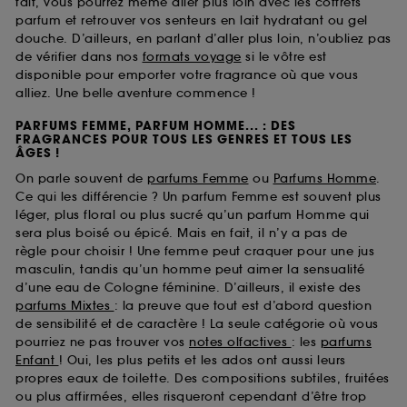
fait, vous pourrez même aller plus loin avec les coffrets
parfum et retrouver vos senteurs en lait hydratant ou gel
douche. D’ailleurs, en parlant d’aller plus loin, n’oubliez pas
de vérifier dans nos
formats voyage
si le vôtre est
disponible pour emporter votre fragrance où que vous
alliez. Une belle aventure commence !
PARFUMS FEMME, PARFUM HOMME... : DES
FRAGRANCES POUR TOUS LES GENRES ET TOUS LES
ÂGES !
On parle souvent de
parfums Femme
ou
Parfums Homme
.
Ce qui les différencie ? Un parfum Femme est souvent plus
léger, plus floral ou plus sucré qu’un parfum Homme qui
sera plus boisé ou épicé. Mais en fait, il n’y a pas de
règle pour choisir ! Une femme peut craquer pour une jus
masculin, tandis qu’un homme peut aimer la sensualité
d’une eau de Cologne féminine. D’ailleurs, il existe des
parfums Mixtes
: la preuve que tout est d’abord question
de sensibilité et de caractère ! La seule catégorie où vous
pourriez ne pas trouver vos
notes olfactives
: les
parfums
Enfant
! Oui, les plus petits et les ados ont aussi leurs
propres eaux de toilette. Des compositions subtiles, fruitées
ou plus affirmées, elles risqueront cependant d’être trop