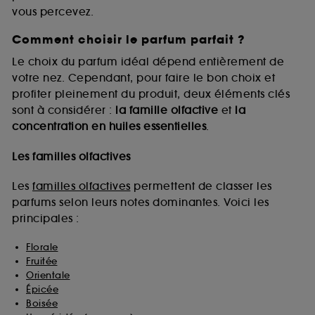
vous percevez.
Comment choisir le parfum parfait ?
A l'exception des cookies techniques, le dépôt et la
lecture de ces traceurs requiert votre accord. Vous
Le choix du parfum idéal dépend entièrement de
pouvez personnaliser vos choix concernant le dépôt
votre nez. Cependant, pour faire le bon choix et
de ces cookies grâce au bouton "personnaliser mes
profiter pleinement du produit, deux éléments clés
choix" ci-dessous ou décider de "tout accepter".
sont à considérer :
la famille olfactive
et
la
Sephora pourra associer les informations de
concentration en huiles essentielles
.
navigation collectées par ces Cookies, pour les
finalités acceptées, avec les données personnelles
collectées ou générées lors de votre activité en ligne
Les familles olfactives
ou en magasin. Pour refuser tous les cookies, cliques
sur "continuer sans accepter". Voous pouvez à tout
Les
familles olfactives
permettent de classer les
moment choisir de retirer votrte consentement. Si vous
parfums selon leurs notes dominantes. Voici les
souhaitez obtenir plus d'information sur les cookies
principales :
utilisés,
cliquez
ici
.
Florale
Fruitée
Orientale
Épicée
Boisée