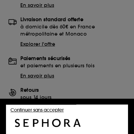
En savoir plus
Livraison standard offerte
à domicile dès 60€ en France
métropolitaine et Monaco
Explorer l'offre
Paiements sécurisés
et paiements en plusieurs fois
En savoir plus
Retours
sous 14 jours
Retourner mon article
Continuer sans accepter
SERVICES, CONTACT ET CONDITIONS DES OFFRES