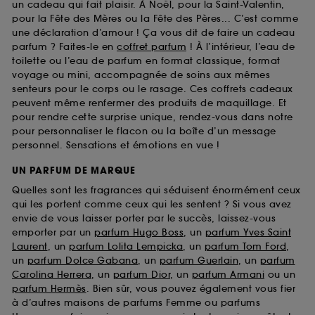
un cadeau qui fait plaisir. À Noël, pour la Saint-Valentin,
pour la Fête des Mères ou la Fête des Pères... C’est comme
une déclaration d’amour ! Ça vous dit de faire un cadeau
parfum ? Faites-le en
coffret parfum
! À l’intérieur, l’eau de
toilette ou l’eau de parfum en format classique, format
voyage ou mini, accompagnée de soins aux mêmes
senteurs pour le corps ou le rasage. Ces coffrets cadeaux
peuvent même renfermer des produits de maquillage. Et
pour rendre cette surprise unique, rendez-vous dans notre
pour personnaliser le flacon ou la boîte d’un message
personnel. Sensations et émotions en vue !
UN PARFUM DE MARQUE
Quelles sont les fragrances qui séduisent énormément ceux
qui les portent comme ceux qui les sentent ? Si vous avez
envie de vous laisser porter par le succès, laissez-vous
emporter par un
parfum Hugo Boss
, un
parfum Yves Saint
Laurent
, un
parfum Lolita Lempicka
, un
parfum Tom Ford
,
un
parfum Dolce Gabana
, un
parfum Guerlain
, un
parfum
Carolina Herrera
, un
parfum Dior
, un
parfum Armani
ou un
parfum Hermès
. Bien sûr, vous pouvez également vous fier
à d’autres maisons de parfums Femme ou parfums