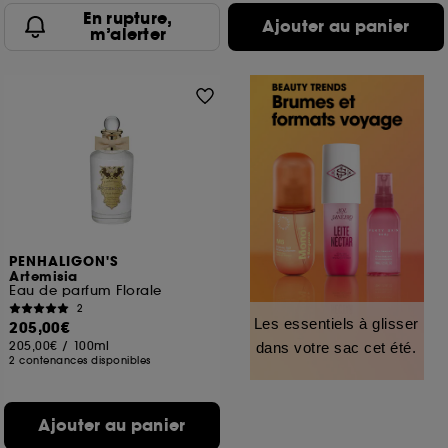
En rupture,
Ajouter au panier
m’alerter
PENHALIGON'S
Artemisia
Eau de parfum Florale
2
Les essentiels à glisser
205,00€
205,00€
/
100ml
dans votre sac cet été.
2 contenances disponibles
Ajouter au panier