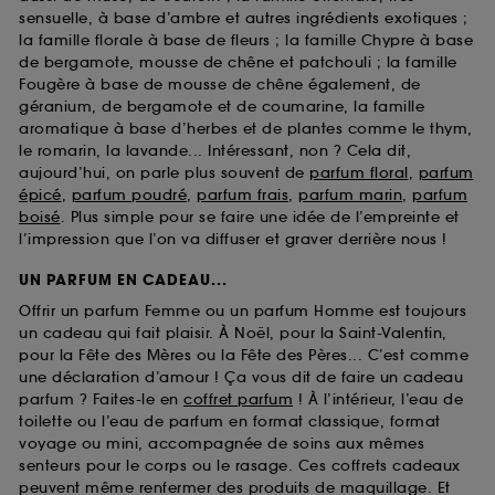
sensuelle, à base d’ambre et autres ingrédients exotiques ;
la famille florale à base de fleurs ; la famille Chypre à base
de bergamote, mousse de chêne et patchouli ; la famille
Fougère à base de mousse de chêne également, de
géranium, de bergamote et de coumarine, la famille
aromatique à base d’herbes et de plantes comme le thym,
le romarin, la lavande... Intéressant, non ? Cela dit,
aujourd’hui, on parle plus souvent de
parfum floral
,
parfum
épicé
,
parfum poudré
,
parfum frais
,
parfum marin
,
parfum
boisé
. Plus simple pour se faire une idée de l’empreinte et
l’impression que l’on va diffuser et graver derrière nous !
UN PARFUM EN CADEAU...
Offrir un parfum Femme ou un parfum Homme est toujours
un cadeau qui fait plaisir. À Noël, pour la Saint-Valentin,
pour la Fête des Mères ou la Fête des Pères... C’est comme
une déclaration d’amour ! Ça vous dit de faire un cadeau
parfum ? Faites-le en
coffret parfum
! À l’intérieur, l’eau de
toilette ou l’eau de parfum en format classique, format
voyage ou mini, accompagnée de soins aux mêmes
senteurs pour le corps ou le rasage. Ces coffrets cadeaux
peuvent même renfermer des produits de maquillage. Et