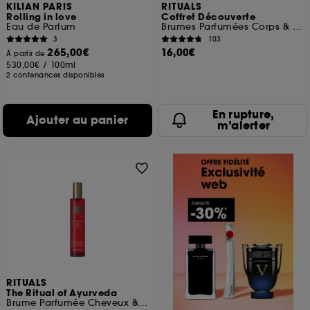
KILIAN PARIS
RITUALS
Rolling in love
Coffret Découverte
Eau de Parfum
Brumes Parfumées Corps & Cheveux
3
103
265,00€
16,00€
À partir de
530,00€
/
100ml
2 contenances disponibles
En rupture,
Ajouter au panier
m’alerter
RITUALS
The Ritual of Ayurveda
Brume Parfumée Cheveux & Corps