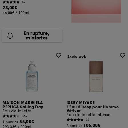
67
23,00€
46,00€
/
100ml
En rupture,
m’alerter
Exclu web
MAISON MARGIELA
ISSEY MIYAKE
REPLICA Sailing Day
L'Eau d'Issey pour Homme
Vétiver
Eau de Toilette
Eau de toilette intense
352
37
88,00€
À partir de
106,00€
À partir de
293,33€
/
100ml