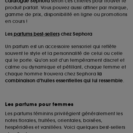
catalogue Sephora
selon ces critères pour trouver le
lecture de ces traceurs requiert votre accord. Vous
produit parfait. Vous pouvez aussi affiner par marque,
pouvez personnaliser vos choix concernant le dépôt
de ces cookies grâce au bouton "personnaliser mes
gamme de prix, disponibilité en ligne ou promotions
choix" ci-dessous ou décider de "tout accepter".
en cours !
Sephora pourra associer les informations de
navigation collectées par ces Cookies, pour les
Les
parfums best-sellers
chez Sephora
finalités acceptées, avec les données personnelles
collectées ou générées lors de votre activité en ligne
Un parfum est un accessoire sensoriel qui reflète
ou en magasin. Pour refuser tous les cookies, cliques
souvent le style et la personnalité de celui ou celle
sur "continuer sans accepter". Voous pouvez à tout
moment choisir de retirer votrte consentement. Si vous
qui le porte. Qu’on soit d’un tempérament discret et
souhaitez obtenir plus d'information sur les cookies
calme ou dynamique et pétillant, chaque femme et
utilisés,
cliquez
ici
.
chaque homme trouvera chez Sephora
la
combinaison d’huiles essentielles qui lui ressemble
.
Les parfums pour femmes
Les parfums féminins privilégient généralement les
notes florales, fruitées, orientales, boisées,
hespéridées et vanillées. Voici quelques best-sellers