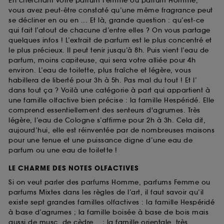
En cherchant votre parfum Femme ou parfum Homme,
vous avez peut-être constaté qu’une même fragrance peut
se décliner en ou en ... Et là, grande question : qu’est-ce
qui fait l’atout de chacune d’entre elles ? On vous partage
quelques infos ! L’extrait de parfum est le plus concentré et
le plus précieux. Il peut tenir jusqu’à 8h. Puis vient l’eau de
parfum, moins capiteuse, qui sera votre alliée pour 4h
environ. L’eau de toilette, plus fraîche et légère, vous
habillera de liberté pour 3h à 5h. Pas mal du tout ! Et l’
dans tout ça ? Voilà une catégorie à part qui appartient à
une famille olfactive bien précise : la famille Hespéridé. Elle
comprend essentiellement des senteurs d'agrumes. Très
légère, l’eau de Cologne s’affirme pour 2h à 3h. Cela dit,
aujourd’hui, elle est réinventée par de nombreuses maisons
pour une tenue et une puissance digne d’une eau de
parfum ou une eau de toilette !
LE CHARME DES NOTES OLFACTIVES
Si on veut parler des parfums Homme, parfums Femme ou
parfums Mixtes dans les règles de l’art, il faut savoir qu’il
existe sept grandes familles olfactives : la famille Hespéridé
à base d’agrumes ; la famille boisée à base de bois mais
aussi de musc, de cèdre... ; la famille orientale, très