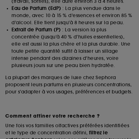
(travail, sorties), elle dure environ 3 à 4 heures.
Cookies de mesure d’audience :
ils nous
Eau de Parfum (EdP)
: La plus vendue dans le
permettent de réaliser des statistiques de
monde, avec 10 à 15 % d’essences et environ 85 %
fréquentation et de navigation sur notre site afin
d’alcool. Elle tient jusqu’à 8 heures sur la peau.
d’en améliorer la performance.
Extrait de Parfum (P)
: La version la plus
Cookies de sécurisation des paiements en ligne :
concentrée (jusqu’à 40 % d’huiles essentielles),
ils nous permettent de lutter notamment contre les
elle est aussi la plus chère et la plus durable. Une
fraudes aux moyens de paiement et les
toute petite quantité suffit à laisser un sillage
usurpations d’identité.
intense pendant des dizaines d’heures, voire
plusieurs jours sur une peau bien hydratée.
Cookies fonctionnels :
il s’agit de cookies
permettant l’affichage et/ou la fourniture de
La plupart des marques de luxe chez Sephora
certaines fonctionnalités du site, tel que les
cookies d’authentification qui sont utilisés afin de
proposent leurs parfums en plusieurs concentrations,
vous faire bénéficier de l’authentification
pour s’adapter à vos usages, préférences et budgets.
prolongée vous permettant d’accéder à votre
compte lors de votre prochaine visite sur le site
sans saisir à nouveau votre identifiant et mot de
passe.
Comment affiner votre recherche ?
Une fois vos familles olfactives préférées identifiées
et le type de concentration défini,
filtrez le
A l'exception des cookies techniques, le dépôt et la