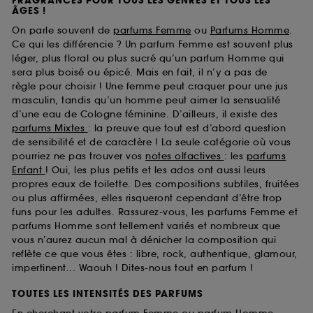
FRAGRANCES POUR TOUS LES GENRES ET TOUS LES
ÂGES !
On parle souvent de
parfums Femme
ou
Parfums Homme
.
Ce qui les différencie ? Un parfum Femme est souvent plus
léger, plus floral ou plus sucré qu’un parfum Homme qui
sera plus boisé ou épicé. Mais en fait, il n’y a pas de
règle pour choisir ! Une femme peut craquer pour une jus
masculin, tandis qu’un homme peut aimer la sensualité
d’une eau de Cologne féminine. D’ailleurs, il existe des
parfums Mixtes
: la preuve que tout est d’abord question
de sensibilité et de caractère ! La seule catégorie où vous
pourriez ne pas trouver vos
notes olfactives
: les
parfums
Enfant
! Oui, les plus petits et les ados ont aussi leurs
propres eaux de toilette. Des compositions subtiles, fruitées
ou plus affirmées, elles risqueront cependant d’être trop
funs pour les adultes. Rassurez-vous, les parfums Femme et
parfums Homme sont tellement variés et nombreux que
vous n’aurez aucun mal à dénicher la composition qui
reflète ce que vous êtes : libre, rock, authentique, glamour,
impertinent... Waouh ! Dites-nous tout en parfum !
TOUTES LES INTENSITÉS DES PARFUMS