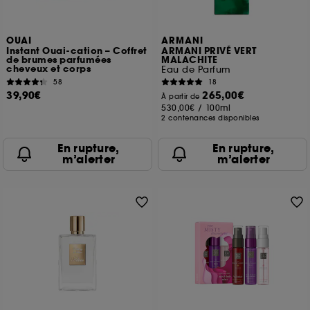
OUAI
ARMANI
Instant Ouai-cation – Coffret
ARMANI PRIVÉ VERT
de brumes parfumées
MALACHITE
cheveux et corps
Eau de Parfum
58
18
39,90€
265,00€
À partir de
530,00€
/
100ml
2 contenances disponibles
En rupture,
En rupture,
m’alerter
m’alerter