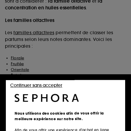
sont à considérer :
la famille olfactive
et
la
concentration en huiles essentielles
.
Les familles olfactives
Les
familles olfactives
permettent de classer les
parfums selon leurs notes dominantes. Voici les
principales :
Florale
Fruitée
Orientale
Épicée
Boisée
Continuer sans accepter
Hespéridée (agrumes)
Aromatique
Fraîche
Poudrée
Vanillée
Nous utilisons des cookies afin de vous offrir la
Ambrée
meilleure expérience sur notre site.
Musquée
Sucrée
Afin de vous offrir une expérience d’achat en ligne