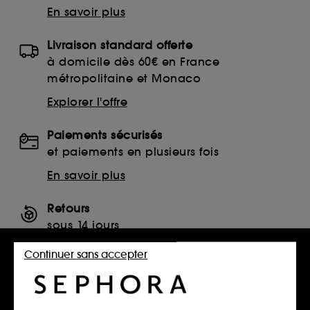
En savoir plus
Livraison standard offerte
à domicile dès 60€ en France
métropolitaine et Monaco
Explorer l'offre
Paiements sécurisés
et paiements en plusieurs fois
En savoir plus
Retours
sous 14 jours
Retourner mon article
Continuer sans accepter
SERVICES, CONTACT ET CONDITIONS DES OFFRES