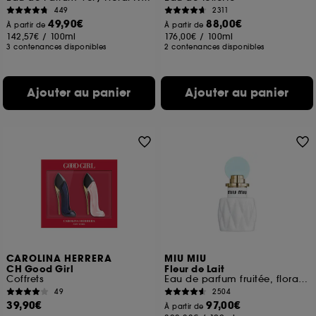
449
2311
49,90€
88,00€
À partir de
À partir de
142,57€
/
100ml
176,00€
/
100ml
3 contenances disponibles
2 contenances disponibles
Ajouter au panier
Ajouter au panier
CAROLINA HERRERA
MIU MIU
CH Good Girl
Fleur de Lait
Coffrets
Eau de parfum fruitée, florale et ambrée pour femme
49
2504
39,90€
97,00€
À partir de