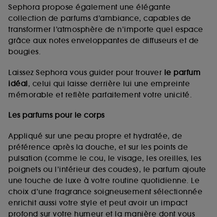
de vous plaire via des publicités, y compris sur des
Sephora propose également une élégante
sites tiers et sur les réseaux sociaux, sur la base
collection de parfums d’ambiance, capables de
des pages que vous avez consultées, de votre
transformer l’atmosphère de n’importe quel espace
navigation, et de l'historique de vos interactions.
grâce aux notes enveloppantes de diffuseurs et de
Cookies de mesure d’audience :
ils nous
bougies.
permettent de réaliser des statistiques de
fréquentation et de navigation sur notre site afin
Laissez Sephora vous guider pour trouver
le parfum
d’en améliorer la performance.
idéal
, celui qui laisse derrière lui une empreinte
Cookies de sécurisation des paiements en ligne :
mémorable et reflète parfaitement votre unicité.
ils nous permettent de lutter notamment contre les
fraudes aux moyens de paiement et les
Les parfums pour le corps
usurpations d’identité.
Appliqué sur une peau propre et hydratée, de
Cookies fonctionnels :
il s’agit de cookies
préférence après la douche, et sur les points de
permettant l’affichage et/ou la fourniture de
pulsation (comme le cou, le visage, les oreilles, les
certaines fonctionnalités du site, tel que les
cookies d’authentification qui sont utilisés afin de
poignets ou l’intérieur des coudes), le parfum ajoute
vous faire bénéficier de l’authentification
une touche de luxe à votre routine quotidienne. Le
prolongée vous permettant d’accéder à votre
choix d’une fragrance soigneusement sélectionnée
compte lors de votre prochaine visite sur le site
enrichit aussi votre style et peut avoir un impact
sans saisir à nouveau votre identifiant et mot de
profond sur votre humeur et la manière dont vous
passe.