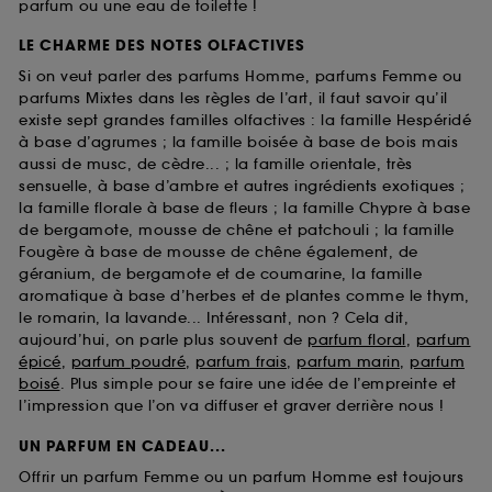
parfum ou une eau de toilette !
LE CHARME DES NOTES OLFACTIVES
Si on veut parler des parfums Homme, parfums Femme ou
parfums Mixtes dans les règles de l’art, il faut savoir qu’il
existe sept grandes familles olfactives : la famille Hespéridé
à base d’agrumes ; la famille boisée à base de bois mais
aussi de musc, de cèdre... ; la famille orientale, très
sensuelle, à base d’ambre et autres ingrédients exotiques ;
la famille florale à base de fleurs ; la famille Chypre à base
de bergamote, mousse de chêne et patchouli ; la famille
Fougère à base de mousse de chêne également, de
géranium, de bergamote et de coumarine, la famille
aromatique à base d’herbes et de plantes comme le thym,
le romarin, la lavande... Intéressant, non ? Cela dit,
aujourd’hui, on parle plus souvent de
parfum floral
,
parfum
épicé
,
parfum poudré
,
parfum frais
,
parfum marin
,
parfum
boisé
. Plus simple pour se faire une idée de l’empreinte et
l’impression que l’on va diffuser et graver derrière nous !
UN PARFUM EN CADEAU...
Offrir un parfum Femme ou un parfum Homme est toujours