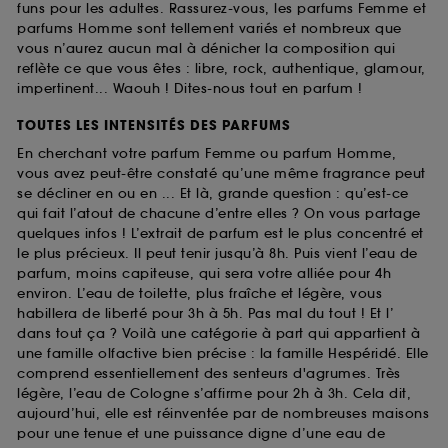
funs pour les adultes. Rassurez-vous, les parfums Femme et
parfums Homme sont tellement variés et nombreux que
vous n’aurez aucun mal à dénicher la composition qui
reflète ce que vous êtes : libre, rock, authentique, glamour,
impertinent... Waouh ! Dites-nous tout en parfum !
TOUTES LES INTENSITÉS DES PARFUMS
En cherchant votre parfum Femme ou parfum Homme,
vous avez peut-être constaté qu’une même fragrance peut
se décliner en ou en ... Et là, grande question : qu’est-ce
qui fait l’atout de chacune d’entre elles ? On vous partage
quelques infos ! L’extrait de parfum est le plus concentré et
le plus précieux. Il peut tenir jusqu’à 8h. Puis vient l’eau de
parfum, moins capiteuse, qui sera votre alliée pour 4h
environ. L’eau de toilette, plus fraîche et légère, vous
habillera de liberté pour 3h à 5h. Pas mal du tout ! Et l’
dans tout ça ? Voilà une catégorie à part qui appartient à
une famille olfactive bien précise : la famille Hespéridé. Elle
comprend essentiellement des senteurs d'agrumes. Très
légère, l’eau de Cologne s’affirme pour 2h à 3h. Cela dit,
aujourd’hui, elle est réinventée par de nombreuses maisons
pour une tenue et une puissance digne d’une eau de