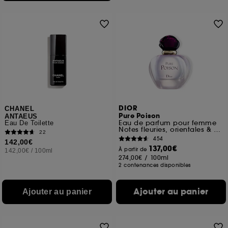
DIOR
CHANEL
Pure Poison
ANTAEUS
Eau de parfum pour femme
Eau De Toilette
Notes fleuries, orientales & ambrées
22
454
142,00€
137,00€
À partir de
142,00€
/
100ml
274,00€
/
100ml
2 contenances disponibles
Ajouter au panier
Ajouter au panier