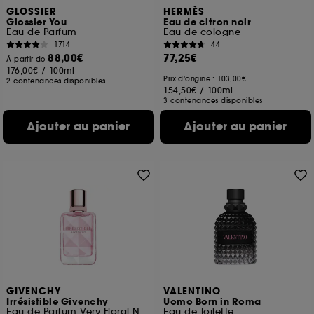
GLOSSIER
HERMÈS
Glossier You
Eau de citron noir
Eau de Parfum
Eau de cologne
1714
44
88,00€
77,25€
À partir de
176,00€
/
100ml
Prix d'origine : 103,00€
2 contenances disponibles
154,50€
/
100ml
3 contenances disponibles
Ajouter au panier
Ajouter au panier
GIVENCHY
VALENTINO
Irrésistible Givenchy
Uomo Born in Roma
Eau de Parfum Very Floral Notes Florales Boisées
Eau de Toilette