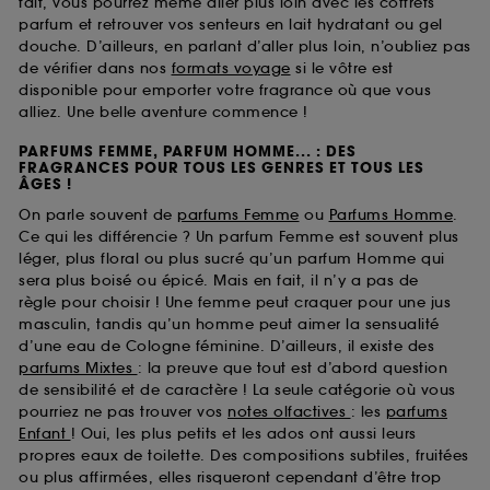
fait, vous pourrez même aller plus loin avec les coffrets
parfum et retrouver vos senteurs en lait hydratant ou gel
douche. D’ailleurs, en parlant d’aller plus loin, n’oubliez pas
de vérifier dans nos
formats voyage
si le vôtre est
disponible pour emporter votre fragrance où que vous
alliez. Une belle aventure commence !
PARFUMS FEMME, PARFUM HOMME... : DES
FRAGRANCES POUR TOUS LES GENRES ET TOUS LES
ÂGES !
On parle souvent de
parfums Femme
ou
Parfums Homme
.
Ce qui les différencie ? Un parfum Femme est souvent plus
léger, plus floral ou plus sucré qu’un parfum Homme qui
sera plus boisé ou épicé. Mais en fait, il n’y a pas de
règle pour choisir ! Une femme peut craquer pour une jus
masculin, tandis qu’un homme peut aimer la sensualité
d’une eau de Cologne féminine. D’ailleurs, il existe des
parfums Mixtes
: la preuve que tout est d’abord question
de sensibilité et de caractère ! La seule catégorie où vous
pourriez ne pas trouver vos
notes olfactives
: les
parfums
Enfant
! Oui, les plus petits et les ados ont aussi leurs
propres eaux de toilette. Des compositions subtiles, fruitées
ou plus affirmées, elles risqueront cependant d’être trop