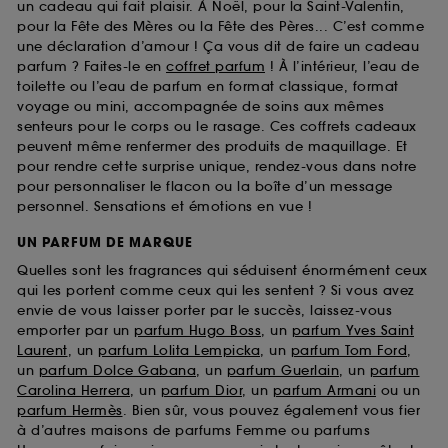
un cadeau qui fait plaisir. À Noël, pour la Saint-Valentin,
pour la Fête des Mères ou la Fête des Pères... C’est comme
une déclaration d’amour ! Ça vous dit de faire un cadeau
parfum ? Faites-le en
coffret parfum
! À l’intérieur, l’eau de
toilette ou l’eau de parfum en format classique, format
voyage ou mini, accompagnée de soins aux mêmes
senteurs pour le corps ou le rasage. Ces coffrets cadeaux
peuvent même renfermer des produits de maquillage. Et
pour rendre cette surprise unique, rendez-vous dans notre
pour personnaliser le flacon ou la boîte d’un message
personnel. Sensations et émotions en vue !
UN PARFUM DE MARQUE
Quelles sont les fragrances qui séduisent énormément ceux
qui les portent comme ceux qui les sentent ? Si vous avez
envie de vous laisser porter par le succès, laissez-vous
emporter par un
parfum Hugo Boss
, un
parfum Yves Saint
Laurent
, un
parfum Lolita Lempicka
, un
parfum Tom Ford
,
un
parfum Dolce Gabana
, un
parfum Guerlain
, un
parfum
Carolina Herrera
, un
parfum Dior
, un
parfum Armani
ou un
parfum Hermès
. Bien sûr, vous pouvez également vous fier
à d’autres maisons de parfums Femme ou parfums