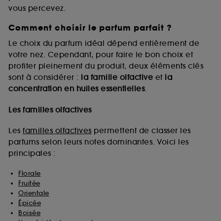
vous percevez.
Comment choisir le parfum parfait ?
A l'exception des cookies techniques, le dépôt et la
lecture de ces traceurs requiert votre accord. Vous
Le choix du parfum idéal dépend entièrement de
pouvez personnaliser vos choix concernant le dépôt
votre nez. Cependant, pour faire le bon choix et
de ces cookies grâce au bouton "personnaliser mes
profiter pleinement du produit, deux éléments clés
choix" ci-dessous ou décider de "tout accepter".
sont à considérer :
la famille olfactive
et
la
Sephora pourra associer les informations de
concentration en huiles essentielles
.
navigation collectées par ces Cookies, pour les
finalités acceptées, avec les données personnelles
collectées ou générées lors de votre activité en ligne
Les familles olfactives
ou en magasin. Pour refuser tous les cookies, cliques
sur "continuer sans accepter". Voous pouvez à tout
Les
familles olfactives
permettent de classer les
moment choisir de retirer votrte consentement. Si vous
parfums selon leurs notes dominantes. Voici les
souhaitez obtenir plus d'information sur les cookies
principales :
utilisés,
cliquez
ici
.
Florale
Fruitée
Orientale
Épicée
Boisée