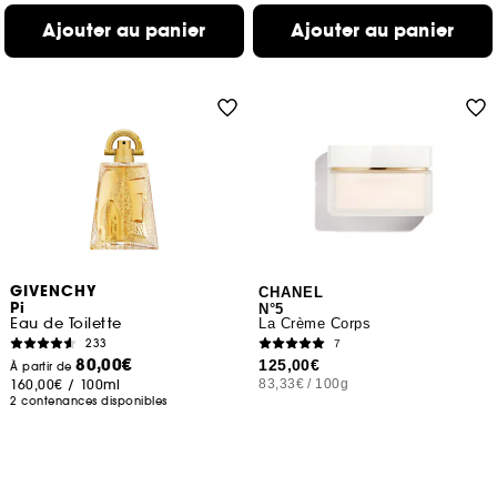
Ajouter au panier
Ajouter au panier
GIVENCHY
CHANEL
Pi
N°5
Eau de Toilette
La Crème Corps
233
7
80,00€
125,00€
À partir de
160,00€
/
100ml
83,33€
/
100g
2 contenances disponibles