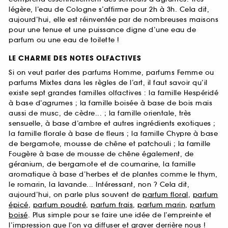
légère, l’eau de Cologne s’affirme pour 2h à 3h. Cela dit,
aujourd’hui, elle est réinventée par de nombreuses maisons
pour une tenue et une puissance digne d’une eau de
parfum ou une eau de toilette !
LE CHARME DES NOTES OLFACTIVES
Si on veut parler des parfums Homme, parfums Femme ou
parfums Mixtes dans les règles de l’art, il faut savoir qu’il
existe sept grandes familles olfactives : la famille Hespéridé
à base d’agrumes ; la famille boisée à base de bois mais
aussi de musc, de cèdre... ; la famille orientale, très
sensuelle, à base d’ambre et autres ingrédients exotiques ;
la famille florale à base de fleurs ; la famille Chypre à base
de bergamote, mousse de chêne et patchouli ; la famille
Fougère à base de mousse de chêne également, de
géranium, de bergamote et de coumarine, la famille
aromatique à base d’herbes et de plantes comme le thym,
le romarin, la lavande... Intéressant, non ? Cela dit,
aujourd’hui, on parle plus souvent de
parfum floral
,
parfum
épicé
,
parfum poudré
,
parfum frais
,
parfum marin
,
parfum
boisé
. Plus simple pour se faire une idée de l’empreinte et
l’impression que l’on va diffuser et graver derrière nous !