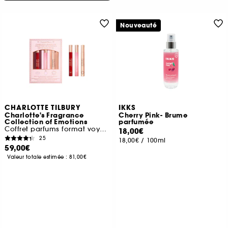
Nouveauté
CHARLOTTE TILBURY
IKKS
Charlotte's Fragrance
Cherry Pink- Brume
Collection of Emotions
parfumée
Coffret parfums format voyage
18,00€
25
18,00€
/
100ml
59,00€
Valeur totale estimée :
81,00€