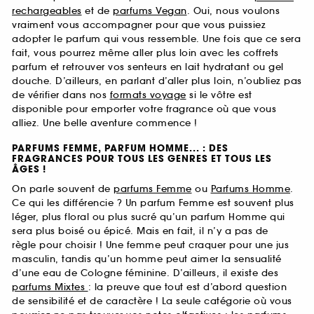
rechargeables
et de
parfums Vegan
. Oui, nous voulons
vraiment vous accompagner pour que vous puissiez
adopter le parfum qui vous ressemble. Une fois que ce sera
fait, vous pourrez même aller plus loin avec les coffrets
parfum et retrouver vos senteurs en lait hydratant ou gel
douche. D’ailleurs, en parlant d’aller plus loin, n’oubliez pas
de vérifier dans nos
formats voyage
si le vôtre est
disponible pour emporter votre fragrance où que vous
alliez. Une belle aventure commence !
PARFUMS FEMME, PARFUM HOMME... : DES
FRAGRANCES POUR TOUS LES GENRES ET TOUS LES
ÂGES !
On parle souvent de
parfums Femme
ou
Parfums Homme
.
Ce qui les différencie ? Un parfum Femme est souvent plus
léger, plus floral ou plus sucré qu’un parfum Homme qui
sera plus boisé ou épicé. Mais en fait, il n’y a pas de
règle pour choisir ! Une femme peut craquer pour une jus
masculin, tandis qu’un homme peut aimer la sensualité
d’une eau de Cologne féminine. D’ailleurs, il existe des
parfums Mixtes
: la preuve que tout est d’abord question
de sensibilité et de caractère ! La seule catégorie où vous