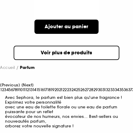
Ajouter au panier
Voir plus de produits
Accueil
Parfum
[
Previous
]
[
Next
]
1
2
3
4
5
6
7
8
9
10
11
12
13
14
15
16
17
18
19
20
21
22
23
24
25
26
27
28
29
30
31
32
33
34
35
36
37
Avec Sephora, le parfum est bien plus qu'une fragrance !
Exprimez votre personnalité
avec une eau de toilette florale ou une eau de parfum
puissante pour un reflet
évocateur de nos humeurs, nos envies... Best-sellers ou
nouveautés parfum,
arborez votre nouvelle signature !