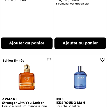
156,25€
/
100ml
350,00€
/
100ml
3 contenances disponibles
Ajouter au panier
Ajouter au panier
Edition limitée
ARMANI
IKKS
Stronger with You Amber
IKKS YOUNG MAN
Eau de parfum fougère ambrée
Eau de Toilette