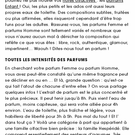
pourriez ne pas trouver vos
notes olfactives
: les
parfums
Enfant
! Oui, les plus petits et les ados ont aussi leurs
propres eaux de toilette. Des compositions subtiles, fruitées
ou plus affirmées, elles risqueront cependant d’être trop
funs pour les adultes. Rassurez-vous, les parfums Femme et
parfums Homme sont tellement variés et nombreux que
vous n’aurez aucun mal à dénicher la composition qui
reflète ce que vous êtes : libre, rock, authentique, glamour,
impertinent... Waouh ! Dites-nous tout en parfum !
TOUTES LES INTENSITÉS DES PARFUMS
En cherchant votre parfum Femme ou parfum Homme,
vous avez peut-être constaté qu’une même fragrance peut
se décliner en ou en ... Et là, grande question : qu’est-ce
qui fait l’atout de chacune d’entre elles ? On vous partage
quelques infos ! L’extrait de parfum est le plus concentré et
le plus précieux. Il peut tenir jusqu’à 8h. Puis vient l’eau de
parfum, moins capiteuse, qui sera votre alliée pour 4h
environ. L’eau de toilette, plus fraîche et légère, vous
habillera de liberté pour 3h à 5h. Pas mal du tout ! Et l’
dans tout ça ? Voilà une catégorie à part qui appartient à
une famille olfactive bien précise : la famille Hespéridé. Elle
comprend essentiellement des senteurs d'agrumes. Très