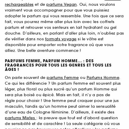
rechargeables
et de
parfums Vegan
. Oui, nous voulons
vraiment vous accompagner pour que vous puissiez
adopter le parfum qui vous ressemble. Une fois que ce sera
fait, vous pourrez même aller plus loin avec les coffrets
parfum et retrouver vos senteurs en lait hydratant ou gel
douche. D’ailleurs, en parlant d’aller plus loin, n’oubliez pas
de vérifier dans nos
formats voyage
si le vôtre est
disponible pour emporter votre fragrance où que vous
alliez. Une belle aventure commence !
PARFUMS FEMME, PARFUM HOMME... : DES
FRAGRANCES POUR TOUS LES GENRES ET TOUS LES
ÂGES !
On parle souvent de
parfums Femme
ou
Parfums Homme
.
Ce qui les différencie ? Un parfum Femme est souvent plus
léger, plus floral ou plus sucré qu’un parfum Homme qui
sera plus boisé ou épicé. Mais en fait, il n’y a pas de
règle pour choisir ! Une femme peut craquer pour une jus
masculin, tandis qu’un homme peut aimer la sensualité
d’une eau de Cologne féminine. D’ailleurs, il existe des
parfums Mixtes
: la preuve que tout est d’abord question
de sensibilité et de caractère ! La seule catégorie où vous