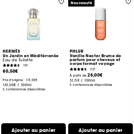
Nouveauté
HERMÈS
PHLUR
Un Jardin en Méditérranée
Vanilla Nectar Brume de
parfum pour cheveux et
Eau de Toilette
corps format voyage
101
337
80,50€
28,00€
À partir de
Prix d'origine : 115,00€
31,11€
/
100ml
161,00€
/
100ml
2 contenances disponibles
2 contenances disponibles
Ajouter au panier
Ajouter au panier