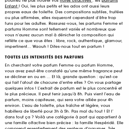
pourriez ne pas trouver vos
notes olfactives
: les
parfums
Enfant
! Oui, les plus petits et les ados ont aussi leurs
propres eaux de toilette. Des compositions subtiles, fruitées
ou plus affirmées, elles risqueront cependant d’être trop
funs pour les adultes. Rassurez-vous, les parfums Femme et
parfums Homme sont tellement variés et nombreux que
vous n’aurez aucun mal à dénicher la composition qui
reflète ce que vous êtes : libre, rock, authentique, glamour,
impertinent... Waouh ! Dites-nous tout en parfum !
TOUTES LES INTENSITÉS DES PARFUMS
En cherchant votre parfum Femme ou parfum Homme,
vous avez peut-être constaté qu’une même fragrance peut
se décliner en ou en ... Et là, grande question : qu’est-ce
qui fait l’atout de chacune d’entre elles ? On vous partage
quelques infos ! L’extrait de parfum est le plus concentré et
le plus précieux. Il peut tenir jusqu’à 8h. Puis vient l’eau de
parfum, moins capiteuse, qui sera votre alliée pour 4h
environ. L’eau de toilette, plus fraîche et légère, vous
habillera de liberté pour 3h à 5h. Pas mal du tout ! Et l’
dans tout ça ? Voilà une catégorie à part qui appartient à
une famille olfactive bien précise : la famille Hespéridé. Elle
comprend essentiellement des senteurs d'agrumes. Très