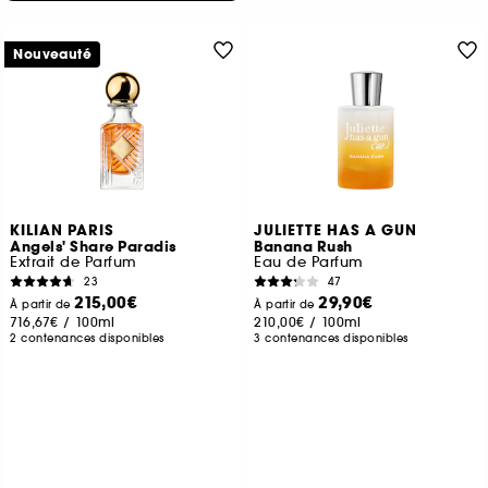
Nouveauté
KILIAN PARIS
JULIETTE HAS A GUN
Angels' Share Paradis
Banana Rush
Extrait de Parfum
Eau de Parfum
23
47
215,00€
29,90€
À partir de
À partir de
716,67€
/
100ml
210,00€
/
100ml
2 contenances disponibles
3 contenances disponibles