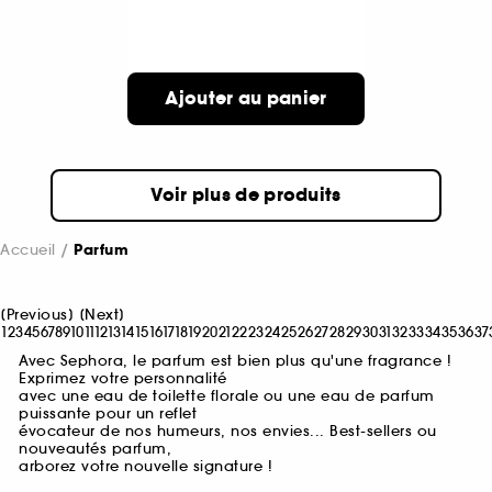
Ajouter au panier
Voir plus de produits
Accueil
Parfum
[
Previous
]
[
Next
]
1
2
3
4
5
6
7
8
9
10
11
12
13
14
15
16
17
18
19
20
21
22
23
24
25
26
27
28
29
30
31
32
33
34
35
36
37
Avec Sephora, le parfum est bien plus qu'une fragrance !
Exprimez votre personnalité
avec une eau de toilette florale ou une eau de parfum
puissante pour un reflet
évocateur de nos humeurs, nos envies... Best-sellers ou
nouveautés parfum,
arborez votre nouvelle signature !