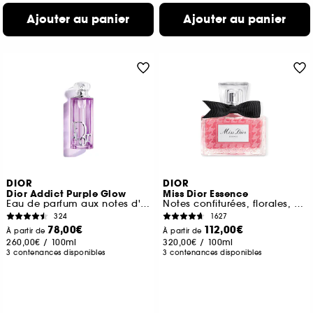
Ajouter au panier
Ajouter au panier
DIOR
DIOR
Dior Addict Purple Glow
Miss Dior Essence
Eau de parfum aux notes d'iris et de framboise
Notes confiturées, florales, boisées
324
1627
78,00€
112,00€
À partir de
À partir de
260,00€
/
100ml
320,00€
/
100ml
3 contenances disponibles
3 contenances disponibles