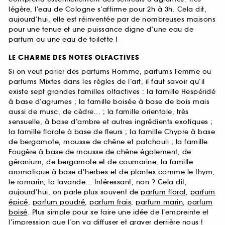
légère, l’eau de Cologne s’affirme pour 2h à 3h. Cela dit,
aujourd’hui, elle est réinventée par de nombreuses maisons
pour une tenue et une puissance digne d’une eau de
parfum ou une eau de toilette !
LE CHARME DES NOTES OLFACTIVES
Si on veut parler des parfums Homme, parfums Femme ou
parfums Mixtes dans les règles de l’art, il faut savoir qu’il
existe sept grandes familles olfactives : la famille Hespéridé
à base d’agrumes ; la famille boisée à base de bois mais
aussi de musc, de cèdre... ; la famille orientale, très
sensuelle, à base d’ambre et autres ingrédients exotiques ;
la famille florale à base de fleurs ; la famille Chypre à base
de bergamote, mousse de chêne et patchouli ; la famille
Fougère à base de mousse de chêne également, de
géranium, de bergamote et de coumarine, la famille
aromatique à base d’herbes et de plantes comme le thym,
le romarin, la lavande... Intéressant, non ? Cela dit,
aujourd’hui, on parle plus souvent de
parfum floral
,
parfum
épicé
,
parfum poudré
,
parfum frais
,
parfum marin
,
parfum
boisé
. Plus simple pour se faire une idée de l’empreinte et
l’impression que l’on va diffuser et graver derrière nous !