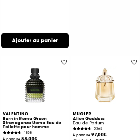
Ajouter au panier
VALENTINO
MUGLER
Born in Roma Green
Alien Goddess
Stravaganza Uomo Eau de
Eau de Parfum
Toilette pour homme
3365
1808
97,00€
À partir de
88,00€
À partir de