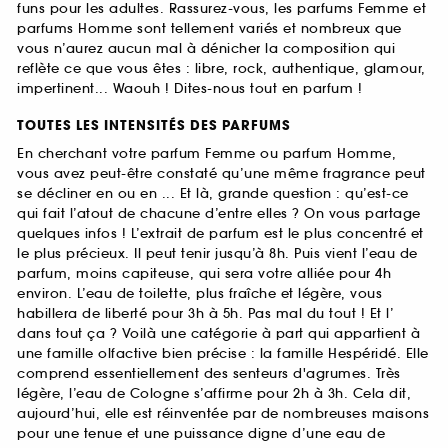
funs pour les adultes. Rassurez-vous, les parfums Femme et
parfums Homme sont tellement variés et nombreux que
vous n’aurez aucun mal à dénicher la composition qui
reflète ce que vous êtes : libre, rock, authentique, glamour,
impertinent... Waouh ! Dites-nous tout en parfum !
TOUTES LES INTENSITÉS DES PARFUMS
En cherchant votre parfum Femme ou parfum Homme,
vous avez peut-être constaté qu’une même fragrance peut
se décliner en ou en ... Et là, grande question : qu’est-ce
qui fait l’atout de chacune d’entre elles ? On vous partage
quelques infos ! L’extrait de parfum est le plus concentré et
le plus précieux. Il peut tenir jusqu’à 8h. Puis vient l’eau de
parfum, moins capiteuse, qui sera votre alliée pour 4h
environ. L’eau de toilette, plus fraîche et légère, vous
habillera de liberté pour 3h à 5h. Pas mal du tout ! Et l’
dans tout ça ? Voilà une catégorie à part qui appartient à
une famille olfactive bien précise : la famille Hespéridé. Elle
comprend essentiellement des senteurs d'agrumes. Très
légère, l’eau de Cologne s’affirme pour 2h à 3h. Cela dit,
aujourd’hui, elle est réinventée par de nombreuses maisons
pour une tenue et une puissance digne d’une eau de