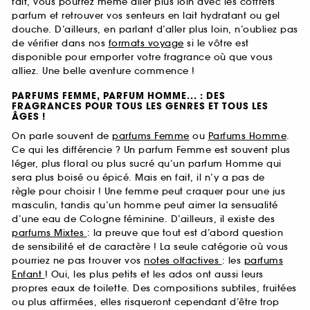
fait, vous pourrez même aller plus loin avec les coffrets
parfum et retrouver vos senteurs en lait hydratant ou gel
douche. D’ailleurs, en parlant d’aller plus loin, n’oubliez pas
de vérifier dans nos
formats voyage
si le vôtre est
disponible pour emporter votre fragrance où que vous
alliez. Une belle aventure commence !
PARFUMS FEMME, PARFUM HOMME... : DES
FRAGRANCES POUR TOUS LES GENRES ET TOUS LES
ÂGES !
On parle souvent de
parfums Femme
ou
Parfums Homme
.
Ce qui les différencie ? Un parfum Femme est souvent plus
léger, plus floral ou plus sucré qu’un parfum Homme qui
sera plus boisé ou épicé. Mais en fait, il n’y a pas de
règle pour choisir ! Une femme peut craquer pour une jus
masculin, tandis qu’un homme peut aimer la sensualité
d’une eau de Cologne féminine. D’ailleurs, il existe des
parfums Mixtes
: la preuve que tout est d’abord question
de sensibilité et de caractère ! La seule catégorie où vous
pourriez ne pas trouver vos
notes olfactives
: les
parfums
Enfant
! Oui, les plus petits et les ados ont aussi leurs
propres eaux de toilette. Des compositions subtiles, fruitées
ou plus affirmées, elles risqueront cependant d’être trop