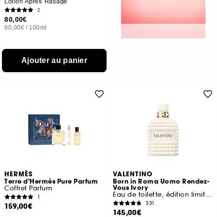
Lotion Après Rasage
2
80,00€
80,00€
/
100ml
Ajouter au panier
HERMÈS
VALENTINO
Terre d'Hermès Pure Parfum
Born in Roma Uomo Rendez-
Vous Ivory
Coffret Parfum
Eau de toilette, édition limitée
1
331
159,00€
145,00€