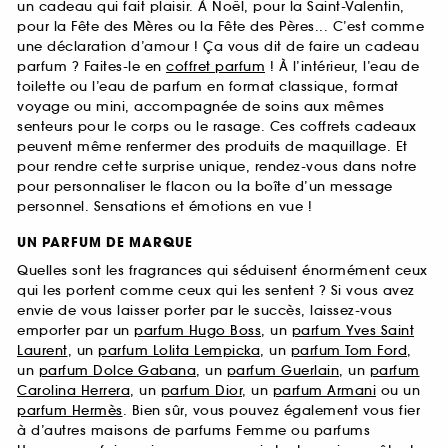
un cadeau qui fait plaisir. À Noël, pour la Saint-Valentin,
pour la Fête des Mères ou la Fête des Pères... C’est comme
une déclaration d’amour ! Ça vous dit de faire un cadeau
parfum ? Faites-le en
coffret parfum
! À l’intérieur, l’eau de
toilette ou l’eau de parfum en format classique, format
voyage ou mini, accompagnée de soins aux mêmes
senteurs pour le corps ou le rasage. Ces coffrets cadeaux
peuvent même renfermer des produits de maquillage. Et
pour rendre cette surprise unique, rendez-vous dans notre
pour personnaliser le flacon ou la boîte d’un message
personnel. Sensations et émotions en vue !
UN PARFUM DE MARQUE
Quelles sont les fragrances qui séduisent énormément ceux
qui les portent comme ceux qui les sentent ? Si vous avez
envie de vous laisser porter par le succès, laissez-vous
emporter par un
parfum Hugo Boss
, un
parfum Yves Saint
Laurent
, un
parfum Lolita Lempicka
, un
parfum Tom Ford
,
un
parfum Dolce Gabana
, un
parfum Guerlain
, un
parfum
Carolina Herrera
, un
parfum Dior
, un
parfum Armani
ou un
parfum Hermès
. Bien sûr, vous pouvez également vous fier
à d’autres maisons de parfums Femme ou parfums