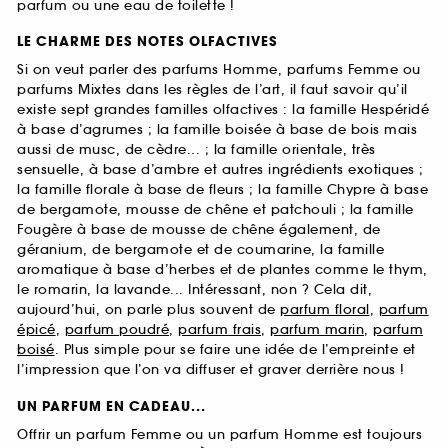
parfum ou une eau de toilette !
LE CHARME DES NOTES OLFACTIVES
Si on veut parler des parfums Homme, parfums Femme ou
parfums Mixtes dans les règles de l’art, il faut savoir qu’il
existe sept grandes familles olfactives : la famille Hespéridé
à base d’agrumes ; la famille boisée à base de bois mais
aussi de musc, de cèdre... ; la famille orientale, très
sensuelle, à base d’ambre et autres ingrédients exotiques ;
la famille florale à base de fleurs ; la famille Chypre à base
de bergamote, mousse de chêne et patchouli ; la famille
Fougère à base de mousse de chêne également, de
géranium, de bergamote et de coumarine, la famille
aromatique à base d’herbes et de plantes comme le thym,
le romarin, la lavande... Intéressant, non ? Cela dit,
aujourd’hui, on parle plus souvent de
parfum floral
,
parfum
épicé
,
parfum poudré
,
parfum frais
,
parfum marin
,
parfum
boisé
. Plus simple pour se faire une idée de l’empreinte et
l’impression que l’on va diffuser et graver derrière nous !
UN PARFUM EN CADEAU...
Offrir un parfum Femme ou un parfum Homme est toujours