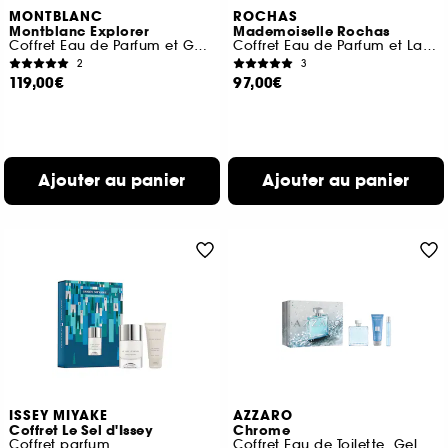
MONTBLANC
ROCHAS
Montblanc Explorer
Mademoiselle Rochas
Coffret Eau de Parfum et Gel Douche
Coffret Eau de Parfum et Lait Corps
2
3
119,00€
97,00€
Ajouter au panier
Ajouter au panier
ISSEY MIYAKE
AZZARO
Coffret Le Sel d'Issey
Chrome
Coffret parfum
Coffret Eau de Toilette, Gel Douche Cheveux & Corps et Format Voyage