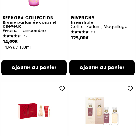
SEPHORA COLLECTION
GIVENCHY
Brume parfumée corps et
Irresistible
cheveux
Coffret Parfum, Maquillage et Corps & Bain
Pivoine + gingembre
23
79
125,00€
14,99€
14,99€
/
100ml
Ajouter au panier
Ajouter au panier