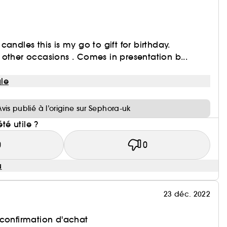
andles this is my go to gift for birthday.
other occasions . Comes in presentation b...
le
i
Avis publié à l’origine sur Sephora-uk
été utile ?
0
0
u
23 déc. 2022
 confirmation d'achat