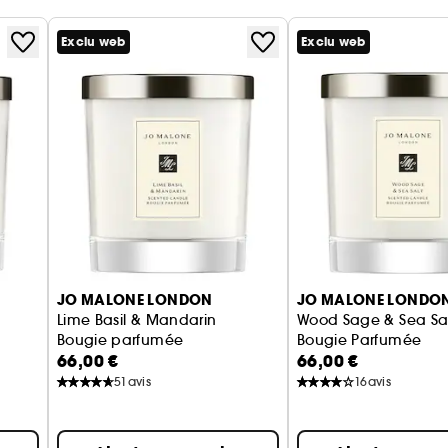
Exclu web
Exclu web
JO MALONE LONDON
JO MALONE LONDO
Lime Basil & Mandarin
Wood Sage & Sea Sa
Bougie parfumée
Bougie Parfumée
66,00 €
66,00 €
51
avis
16
avis