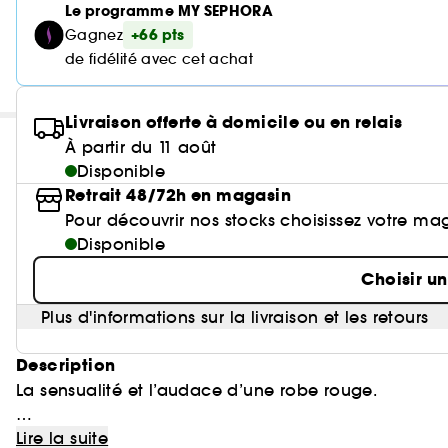
Le programme MY SEPHORA
+66 pts
Gagnez
de fidélité avec cet achat
Livraison offerte à domicile ou en relais
À partir du 11 août
Disponible
Retrait 48/72h en magasin
Pour découvrir nos stocks choisissez votre ma
Disponible
Choisir u
Plus d'informations sur la livraison et les retours
Description
La sensualité et l’audace d’une robe rouge.
Les jus couleur rubis de la grenade, de la framboise
Lire la suite