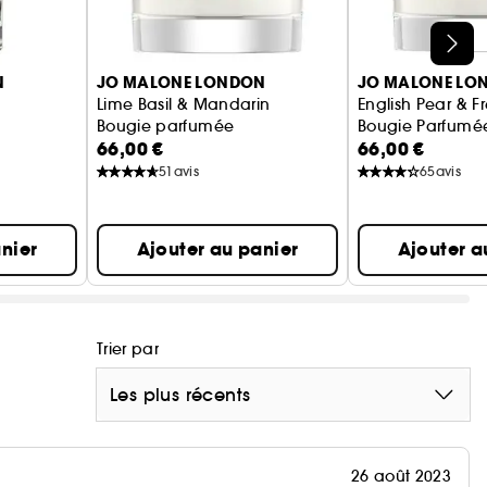
N
JO MALONE LONDON
JO MALONE LO
Lime Basil & Mandarin
English Pear & F
Bougie parfumée
Bougie Parfumé
66,00 €
66,00 €
51
avis
65
avis
nier
Ajouter au panier
Ajouter a
Trier par
Les plus récents
26 août 2023