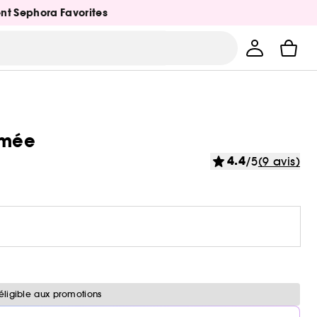
ent Sephora Favorites
umée
4.4
/5
(9 avis)
éligible aux promotions