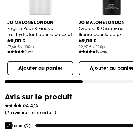
Ignorer le carrousel produits
JO MALONE LONDON
JO MALONE LONDON
English Pear & Freesia
Cypress & Grapevine
Lait hydratant pour le corps et les mains
Brume pour le corps
69,00 €
69,00 €
27,60 € / 100ml
32,97 € / 100g
4
avis
19
avis
Ajouter au panier
Ajouter au panie
Avis sur le produit
4.4/5
(9 avis sur le produit)
Tous (9)