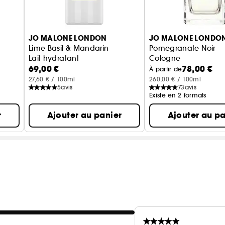
JO MALONE LONDON
JO MALONE LONDO
Lime Basil & Mandarin
Pomegranate Noir
Lait hydratant
Cologne
69,00 €
78,00 €
À partir de
27,60 € / 100ml
260,00 € / 100ml
5
avis
73
avis
Existe en 2 formats
r
Ajouter au panier
Ajouter au pa