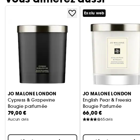
Exclu web
Ignorer le carrousel produits
JO MALONE LONDON
JO MALONE LONDON
Cypress & Grapevine
English Pear & Freesia
Bougie parfumée
Bougie Parfumée
79,00 €
66,00 €
Aucun avis
65
avis