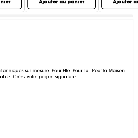
nier
Ajouter au panier
Ajouter a
itanniques sur-mesure. Pour Elle. Pour Lui. Pour la Maison.
ble. Créez votre propre signature...