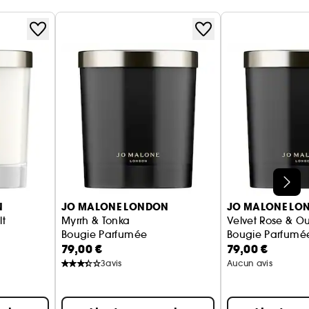
N
JO MALONE LONDON
JO MALONE LO
lt
Myrrh & Tonka
Velvet Rose & O
Bougie Parfumée
Bougie Parfumé
79,00 €
79,00 €
3
avis
Aucun avis