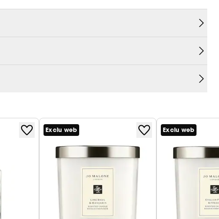
à une note luxueusement parfumée. 45 heures de
élicatement emballée dans notre boîte signature
Exclu web
Exclu web