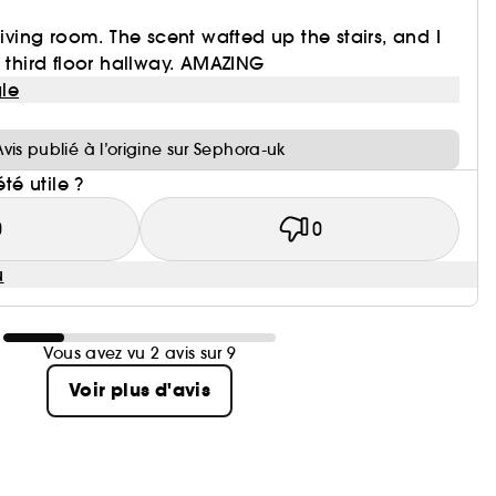
living room. The scent wafted up the stairs, and I
y third floor hallway. AMAZING
le
i
Avis publié à l’origine sur Sephora-uk
été utile ?
0
0
u
Vous avez vu 2 avis sur 9
Voir plus d'avis