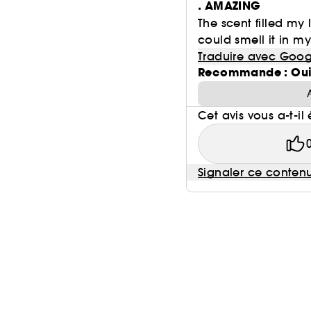
. AMAZING
The scent filled my 
could smell it in m
Traduire avec Goog
Recommande : Ou
Cet avis vous a-t-il 
Signaler ce conten