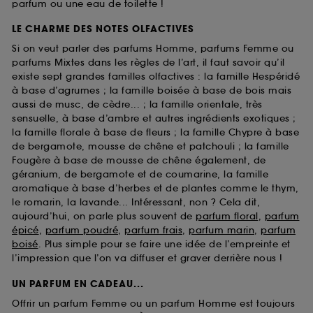
parfum ou une eau de toilette !
LE CHARME DES NOTES OLFACTIVES
Si on veut parler des parfums Homme, parfums Femme ou
parfums Mixtes dans les règles de l’art, il faut savoir qu’il
existe sept grandes familles olfactives : la famille Hespéridé
à base d’agrumes ; la famille boisée à base de bois mais
aussi de musc, de cèdre... ; la famille orientale, très
sensuelle, à base d’ambre et autres ingrédients exotiques ;
la famille florale à base de fleurs ; la famille Chypre à base
de bergamote, mousse de chêne et patchouli ; la famille
Fougère à base de mousse de chêne également, de
géranium, de bergamote et de coumarine, la famille
aromatique à base d’herbes et de plantes comme le thym,
le romarin, la lavande... Intéressant, non ? Cela dit,
aujourd’hui, on parle plus souvent de
parfum floral
,
parfum
épicé
,
parfum poudré
,
parfum frais
,
parfum marin
,
parfum
boisé
. Plus simple pour se faire une idée de l’empreinte et
l’impression que l’on va diffuser et graver derrière nous !
UN PARFUM EN CADEAU...
Offrir un parfum Femme ou un parfum Homme est toujours