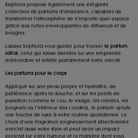
de vous plaire via des publicités, y compris sur des
Sephora propose également une élégante
sites tiers et sur les réseaux sociaux, sur la base
collection de parfums d’ambiance, capables de
des pages que vous avez consultées, de votre
transformer l’atmosphère de n’importe quel espace
navigation, et de l'historique de vos interactions.
grâce aux notes enveloppantes de diffuseurs et de
Cookies de mesure d’audience :
ils nous
bougies.
permettent de réaliser des statistiques de
fréquentation et de navigation sur notre site afin
Laissez Sephora vous guider pour trouver
le parfum
d’en améliorer la performance.
idéal
, celui qui laisse derrière lui une empreinte
Cookies de sécurisation des paiements en ligne :
mémorable et reflète parfaitement votre unicité.
ils nous permettent de lutter notamment contre les
fraudes aux moyens de paiement et les
Les parfums pour le corps
usurpations d’identité.
Appliqué sur une peau propre et hydratée, de
Cookies fonctionnels :
il s’agit de cookies
préférence après la douche, et sur les points de
permettant l’affichage et/ou la fourniture de
pulsation (comme le cou, le visage, les oreilles, les
certaines fonctionnalités du site, tel que les
cookies d’authentification qui sont utilisés afin de
poignets ou l’intérieur des coudes), le parfum ajoute
vous faire bénéficier de l’authentification
une touche de luxe à votre routine quotidienne. Le
prolongée vous permettant d’accéder à votre
choix d’une fragrance soigneusement sélectionnée
compte lors de votre prochaine visite sur le site
enrichit aussi votre style et peut avoir un impact
sans saisir à nouveau votre identifiant et mot de
profond sur votre humeur et la manière dont vous
passe.