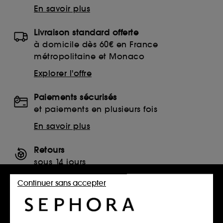
En savoir plus
Livraison standard offerte
à domicile dès 60€ en France
métropolitaine et Monaco
Explorer l'offre
Paiements sécurisés
et paiements en plusieurs fois
En savoir plus
Retours
sous 14 jours
Retourner mon article
Continuer sans accepter
SERVICES, CONTACT ET CONDITIONS DES OFFRES