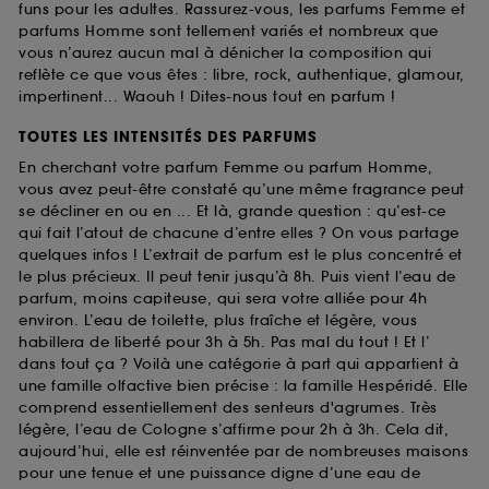
funs pour les adultes. Rassurez-vous, les parfums Femme et
parfums Homme sont tellement variés et nombreux que
vous n’aurez aucun mal à dénicher la composition qui
reflète ce que vous êtes : libre, rock, authentique, glamour,
impertinent... Waouh ! Dites-nous tout en parfum !
TOUTES LES INTENSITÉS DES PARFUMS
En cherchant votre parfum Femme ou parfum Homme,
vous avez peut-être constaté qu’une même fragrance peut
se décliner en ou en ... Et là, grande question : qu’est-ce
qui fait l’atout de chacune d’entre elles ? On vous partage
quelques infos ! L’extrait de parfum est le plus concentré et
le plus précieux. Il peut tenir jusqu’à 8h. Puis vient l’eau de
parfum, moins capiteuse, qui sera votre alliée pour 4h
environ. L’eau de toilette, plus fraîche et légère, vous
habillera de liberté pour 3h à 5h. Pas mal du tout ! Et l’
dans tout ça ? Voilà une catégorie à part qui appartient à
une famille olfactive bien précise : la famille Hespéridé. Elle
comprend essentiellement des senteurs d'agrumes. Très
légère, l’eau de Cologne s’affirme pour 2h à 3h. Cela dit,
aujourd’hui, elle est réinventée par de nombreuses maisons
pour une tenue et une puissance digne d’une eau de