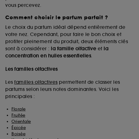
vous percevez.
Comment choisir le parfum parfait ?
A l'exception des cookies techniques, le dépôt et la
lecture de ces traceurs requiert votre accord. Vous
Le choix du parfum idéal dépend entièrement de
pouvez personnaliser vos choix concernant le dépôt
votre nez. Cependant, pour faire le bon choix et
de ces cookies grâce au bouton "personnaliser mes
profiter pleinement du produit, deux éléments clés
choix" ci-dessous ou décider de "tout accepter".
sont à considérer :
la famille olfactive
et
la
Sephora pourra associer les informations de
concentration en huiles essentielles
.
navigation collectées par ces Cookies, pour les
finalités acceptées, avec les données personnelles
collectées ou générées lors de votre activité en ligne
Les familles olfactives
ou en magasin. Pour refuser tous les cookies, cliques
sur "continuer sans accepter". Voous pouvez à tout
Les
familles olfactives
permettent de classer les
moment choisir de retirer votrte consentement. Si vous
parfums selon leurs notes dominantes. Voici les
souhaitez obtenir plus d'information sur les cookies
principales :
utilisés,
cliquez
ici
.
Florale
Fruitée
Orientale
Épicée
Boisée