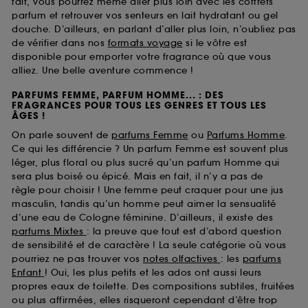
fait, vous pourrez même aller plus loin avec les coffrets
parfum et retrouver vos senteurs en lait hydratant ou gel
douche. D’ailleurs, en parlant d’aller plus loin, n’oubliez pas
de vérifier dans nos
formats voyage
si le vôtre est
disponible pour emporter votre fragrance où que vous
alliez. Une belle aventure commence !
PARFUMS FEMME, PARFUM HOMME... : DES
FRAGRANCES POUR TOUS LES GENRES ET TOUS LES
ÂGES !
On parle souvent de
parfums Femme
ou
Parfums Homme
.
Ce qui les différencie ? Un parfum Femme est souvent plus
léger, plus floral ou plus sucré qu’un parfum Homme qui
sera plus boisé ou épicé. Mais en fait, il n’y a pas de
règle pour choisir ! Une femme peut craquer pour une jus
masculin, tandis qu’un homme peut aimer la sensualité
d’une eau de Cologne féminine. D’ailleurs, il existe des
parfums Mixtes
: la preuve que tout est d’abord question
de sensibilité et de caractère ! La seule catégorie où vous
pourriez ne pas trouver vos
notes olfactives
: les
parfums
Enfant
! Oui, les plus petits et les ados ont aussi leurs
propres eaux de toilette. Des compositions subtiles, fruitées
ou plus affirmées, elles risqueront cependant d’être trop