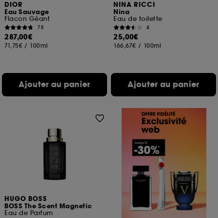
DIOR
NINA RICCI
Eau Sauvage
Nina
Flacon Géant
Eau de toilette
78
4
287,00€
25,00€
71,75€
/
100ml
166,67€
/
100ml
Ajouter au panier
Ajouter au panier
HUGO BOSS
BOSS The Scent Magnetic
Eau de Parfum