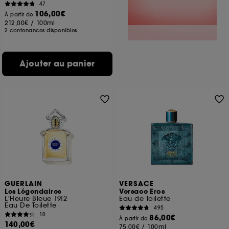
47
106,00€
À partir de
212,00€
/
100ml
2 contenances disponibles
Ajouter au panier
GUERLAIN
VERSACE
Les Légendaires
Versace Eros
L'Heure Bleue 1912
Eau de Toilette
Eau De Toilette
495
10
86,00€
À partir de
140,00€
75,00€
/
100ml