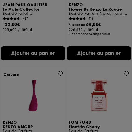
JEAN PAUL GAULTIER
KENZO
Le Male Collector
Flower By Kenzo Le Rouge
Eau de toilette
Eau de Parfum Notes Florales Gourmandes
437
116
132,00€
68,00€
À partir de
105,60€
/
100ml
226,67€
/
100ml
3 contenances disponibles
Ajouter au panier
Ajouter au panier
Gravure
KENZO
TOM FORD
KENZO AMOUR
Electric Cherry
Eau de Parfum
Eau de Parfum