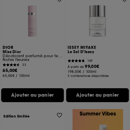
DIOR
ISSEY MIYAKE
Miss Dior
Le Sel D'Issey
Déodorant parfumé pour femme vaporisateur
Notes fleuries
149
33
99,00€
À partir de
65,00€
198,00€
/
100ml
65,00€
/
100ml
3 contenances disponibles
Ajouter au panier
Ajouter au panier
Edition limitée