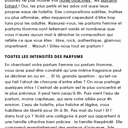
pourriez ne pas trouver vos
notes olfactives
: les
parfums
Enfant
! Oui, les plus petits et les ados ont aussi leurs
propres eaux de toilette. Des compositions subtiles, fruitées
ou plus affirmées, elles risqueront cependant d’être trop
funs pour les adultes. Rassurez-vous, les parfums Femme et
parfums Homme sont tellement variés et nombreux que
vous n’aurez aucun mal à dénicher la composition qui
reflète ce que vous êtes : libre, rock, authentique, glamour,
impertinent... Waouh ! Dites-nous tout en parfum !
TOUTES LES INTENSITÉS DES PARFUMS
En cherchant votre parfum Femme ou parfum Homme,
vous avez peut-être constaté qu’une même fragrance peut
se décliner en ou en ... Et là, grande question : qu’est-ce
qui fait l’atout de chacune d’entre elles ? On vous partage
quelques infos ! L’extrait de parfum est le plus concentré et
le plus précieux. Il peut tenir jusqu’à 8h. Puis vient l’eau de
parfum, moins capiteuse, qui sera votre alliée pour 4h
environ. L’eau de toilette, plus fraîche et légère, vous
habillera de liberté pour 3h à 5h. Pas mal du tout ! Et l’
dans tout ça ? Voilà une catégorie à part qui appartient à
une famille olfactive bien précise : la famille Hespéridé. Elle
comprend essentiellement des senteurs d'agrumes. Très