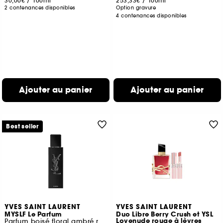
30,00€
/
100ml
253,33€
/
100ml
2 contenances disponibles
Option gravure
4 contenances disponibles
Ajouter au panier
Ajouter au panier
Best seller
YVES SAINT LAURENT
YVES SAINT LAURENT
MYSLF Le Parfum
Duo Libre Berry Crush et YSL
Lovenude rouge à lèvres
Parfum boisé floral ambré rechargeable pour homme