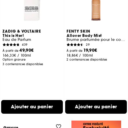
ZADIG & VOLTAIRE
FENTY SKIN
This is Her!
Allover Body Mist
Eau de Parfum
Brume parfumée pour le corps
439
29
49,90€
19,90€
À partir de
À partir de
166,33€
/
100ml
18,86€
/
100ml
Option gravure
2 contenances disponibles
3 contenances disponibles
Ajouter au panier
Ajouter au panier
Gravure