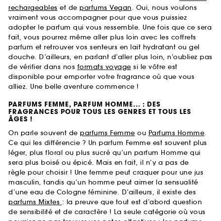
rechargeables
et de
parfums Vegan
. Oui, nous voulons
vraiment vous accompagner pour que vous puissiez
adopter le parfum qui vous ressemble. Une fois que ce sera
fait, vous pourrez même aller plus loin avec les coffrets
parfum et retrouver vos senteurs en lait hydratant ou gel
douche. D’ailleurs, en parlant d’aller plus loin, n’oubliez pas
de vérifier dans nos
formats voyage
si le vôtre est
disponible pour emporter votre fragrance où que vous
alliez. Une belle aventure commence !
PARFUMS FEMME, PARFUM HOMME... : DES
FRAGRANCES POUR TOUS LES GENRES ET TOUS LES
ÂGES !
On parle souvent de
parfums Femme
ou
Parfums Homme
.
Ce qui les différencie ? Un parfum Femme est souvent plus
léger, plus floral ou plus sucré qu’un parfum Homme qui
sera plus boisé ou épicé. Mais en fait, il n’y a pas de
règle pour choisir ! Une femme peut craquer pour une jus
masculin, tandis qu’un homme peut aimer la sensualité
d’une eau de Cologne féminine. D’ailleurs, il existe des
parfums Mixtes
: la preuve que tout est d’abord question
de sensibilité et de caractère ! La seule catégorie où vous