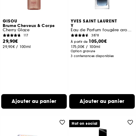
GISOU
YVES SAINT LAURENT
Brume Cheveux & Corps
Y
Cherry Glaze
Eau de Parfum fougère aromatique rechargeable pour homme
117
3878
29,90€
105,00€
À partir de
29,90€
/
100ml
175,00€
/
100ml
Option gravure
3 contenances disponibles
Ajouter au panier
Ajouter au panier
Hot on social