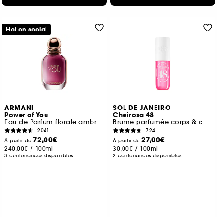
Hot on social
ARMANI
SOL DE JANEIRO
Power of You
Cheirosa 48
Eau de Parfum florale ambrée fruitée pour femme
Brume parfumée corps & cheveux
2041
724
72,00€
27,00€
À partir de
À partir de
240,00€
/
100ml
30,00€
/
100ml
3 contenances disponibles
2 contenances disponibles