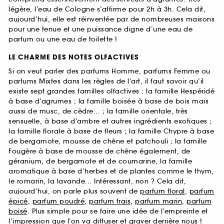
légère, l’eau de Cologne s’affirme pour 2h à 3h. Cela dit,
aujourd’hui, elle est réinventée par de nombreuses maisons
pour une tenue et une puissance digne d’une eau de
parfum ou une eau de toilette !
LE CHARME DES NOTES OLFACTIVES
Si on veut parler des parfums Homme, parfums Femme ou
parfums Mixtes dans les règles de l’art, il faut savoir qu’il
existe sept grandes familles olfactives : la famille Hespéridé
à base d’agrumes ; la famille boisée à base de bois mais
aussi de musc, de cèdre... ; la famille orientale, très
sensuelle, à base d’ambre et autres ingrédients exotiques ;
la famille florale à base de fleurs ; la famille Chypre à base
de bergamote, mousse de chêne et patchouli ; la famille
Fougère à base de mousse de chêne également, de
géranium, de bergamote et de coumarine, la famille
aromatique à base d’herbes et de plantes comme le thym,
le romarin, la lavande... Intéressant, non ? Cela dit,
aujourd’hui, on parle plus souvent de
parfum floral
,
parfum
épicé
,
parfum poudré
,
parfum frais
,
parfum marin
,
parfum
boisé
. Plus simple pour se faire une idée de l’empreinte et
l’impression que l’on va diffuser et graver derrière nous !