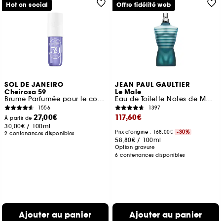
Hot on social
Offre fidélité web
SOL DE JANEIRO
JEAN PAUL GAULTIER
Cheirosa 59
Le Male
Brume Parfumée pour le corps et les cheveux
Eau de Toilette Notes de Menthe, Lavande et Vanille
1556
1397
27,00€
117,60€
À partir de
30,00€
/
100ml
Prix d'origine : 168,00€
-30%
2 contenances disponibles
58,80€
/
100ml
Option gravure
6 contenances disponibles
Ajouter au panier
Ajouter au panier