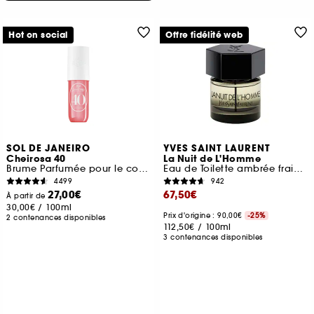
Hot on social
Offre fidélité web
SOL DE JANEIRO
YVES SAINT LAURENT
Cheirosa 40
La Nuit de L'Homme
Brume Parfumée pour le corps et les cheveux
Eau de Toilette ambrée fraiche
4499
942
27,00€
67,50€
À partir de
30,00€
/
100ml
Prix d'origine : 90,00€
-25%
2 contenances disponibles
112,50€
/
100ml
3 contenances disponibles