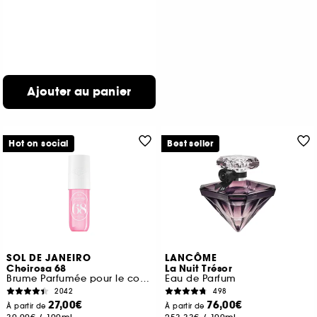
Ajouter au panier
Hot on social
Best seller
SOL DE JANEIRO
LANCÔME
Cheirosa 68
La Nuit Trésor
Brume Parfumée pour le corps et les cheveux
Eau de Parfum
2042
498
27,00€
76,00€
À partir de
À partir de