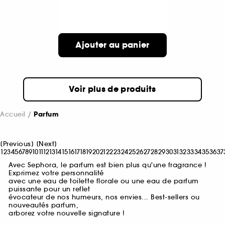
Ajouter au panier
Voir plus de produits
Accueil
Parfum
[
Previous
]
[
Next
]
1
2
3
4
5
6
7
8
9
10
11
12
13
14
15
16
17
18
19
20
21
22
23
24
25
26
27
28
29
30
31
32
33
34
35
36
37
Avec Sephora, le parfum est bien plus qu'une fragrance !
Exprimez votre personnalité
avec une eau de toilette florale ou une eau de parfum
puissante pour un reflet
évocateur de nos humeurs, nos envies... Best-sellers ou
nouveautés parfum,
arborez votre nouvelle signature !