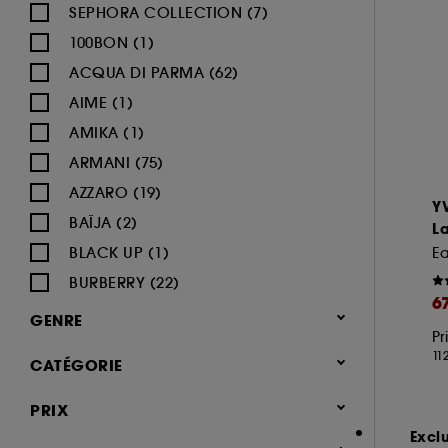
SEPHORA COLLECTION (7)
100BON (1)
ACQUA DI PARMA (62)
AIME (1)
AMIKA (1)
ARMANI (75)
AZZARO (19)
Y
BAÏJA (2)
L
BLACK UP (1)
BURBERRY (22)
6
BVLGARI (12)
GENRE
Pr
BY ROSIE JANE (3)
Femme (1380)
11
CATÉGORIE
CACHAREL (24)
Homme (543)
CALVIN KLEIN (20)
Parfum
PRIX
Mixte (494)
CAROLINA HERRERA (21)
Jusqu'à -30% sur une sélection de
Excl
Enfant (40)