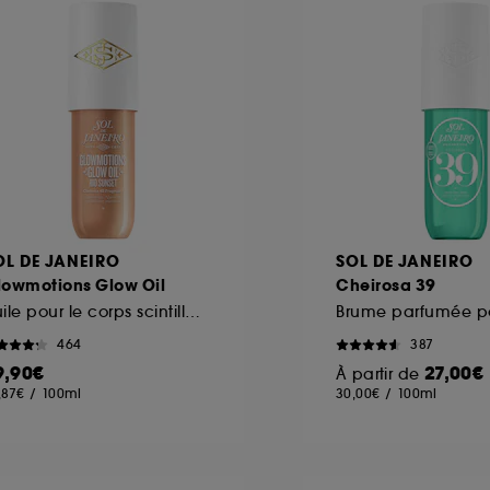
OL DE JANEIRO
SOL DE JANEIRO
lowmotions Glow Oil
Cheirosa 39
Huile pour le corps scintillante & nourissante
464
387
9,90€
27,00€
À partir de
,87€
/
100ml
30,00€
/
100ml