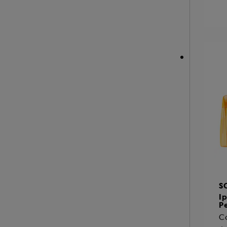
NEOM ORGANICS LONDON (4)
NINA RICCI (16)
NUXE (12)
ONLY THE BRAVE (1)
OUAI (6)
PENHALIGON'S (59)
PHLUR (26)
PRADA (27)
RABANNE FRAGRANCES (55)
RARE BEAUTY (17)
REMINISCENCE (17)
RITUALS (26)
S
ROCHAS (26)
I
Pe
SALT AND STONE (4)
SERGE LUTENS (22)