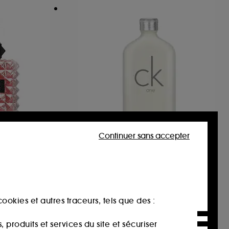
Continuer sans accepter
CALVIN KLEIN
na
ck one
Eau de Parfum Pour Elle Florale Ambrée Boisée
Eau de Toilette
658
49,90€
À partir de
ookies et autres traceurs, tels que des :
130,00€
/
100ml
produits et services du site et sécuriser