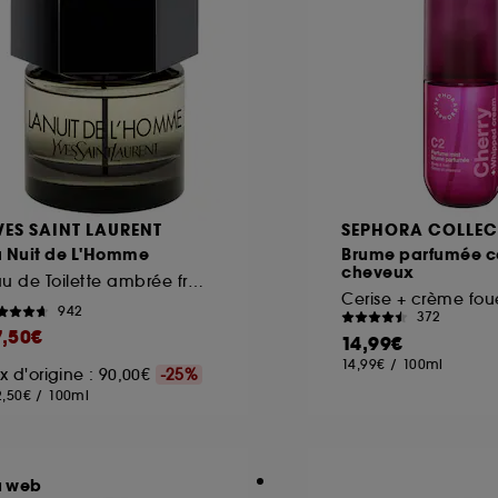
VES SAINT LAURENT
SEPHORA COLLEC
a Nuit de L'Homme
Brume parfumée co
cheveux
Eau de Toilette ambrée fraiche
Cerise + crème fou
942
372
7,50€
14,99€
14,99€
/
100ml
ix d'origine : 90,00€
-25%
2,50€
/
100ml
u web