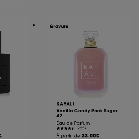
ous pouvez personnaliser vos choix concernant
Gravure
cepter". Sephora pourra associer les
 personnelles collectées ou générées lors
ccepter". Voous pouvez à tout moment choisir
uez
ici
.
KAYALI
Vanilla Candy Rock Sugar
42
Eau de Parfum
2257
€
33,00€
À partir de