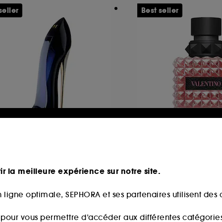
seller
Best seller
AROLINA HERRERA
VALENTINO
ood Girl
Born in Roma Don
au de parfum
ir la meilleure expérience sur notre site.
1891
3274
79,00€
85,00€
partir de
À partir de
 ligne optimale, SEPHORA et ses partenaires utilisent des c
3,33€
/
100ml
250,00€
/
100ml
s pour vous permettre d’accéder aux différentes catégories, 