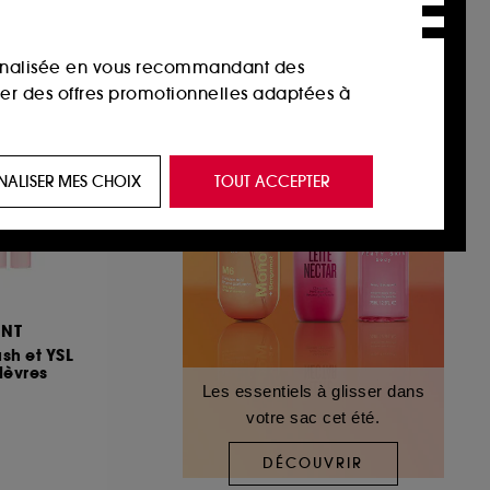
sonnalisée en vous recommandant des
ser des offres promotionnelles adaptées à
 de vous plaire via des publicités, y compris
NALISER MES CHOIX
TOUT ACCEPTER
e navigation, et de l'historique de vos
 de navigation sur notre site afin d’en
ENT
 les fraudes aux moyens de paiement et les
ush et YSL
lèvres
Les essentiels à glisser dans
votre sac cet été.
nctionnalités du site, tel que les cookies
us permettant d’accéder à votre compte lors
DÉCOUVRIR