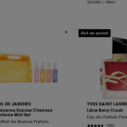
324,00€
/
100ml
Hot on social
OL DE JANEIRO
YVES SAINT LAUR
panema Sunrise Cheirosa
Libre Berry Crush
rfume Mist Set
Coffret de Brumes Parfumées
1960