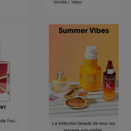
129,00€
/
100ml
ENT
Eau de Parfum Florale Fruitée pour femme
La sélection beauté de tous les
instants ensoleillés.