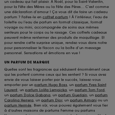
un cadeau qui fait plaisir. À Noël, pour la Saint-Valentin,
pour la Fête des Mères ou la Fête des Pères... C’est comme
une déclaration d’amour ! Ça vous dit de faire un cadeau
parfum ? Faites-le en
coffret parfum
! À l’intérieur, l’eau de
toilette ou l’eau de parfum en format classique, format
voyage ou mini, accompagnée de soins aux mêmes
senteurs pour le corps ou le rasage. Ces coffrets cadeaux
peuvent même renfermer des produits de maquillage. Et
pour rendre cette surprise unique, rendez-vous dans notre
pour personnaliser le flacon ou la boîte d’un message
personnel. Sensations et émotions en vue !
UN PARFUM DE MARQUE
Quelles sont les fragrances qui séduisent énormément ceux
qui les portent comme ceux qui les sentent ? Si vous avez
envie de vous laisser porter par le succès, laissez-vous
emporter par un
parfum Hugo Boss
, un
parfum Yves Saint
Laurent
, un
parfum Lolita Lempicka
, un
parfum Tom Ford
,
un
parfum Dolce Gabana
, un
parfum Guerlain
, un
parfum
Carolina Herrera
, un
parfum Dior
, un
parfum Armani
ou un
parfum Hermès
. Bien sûr, vous pouvez également vous fier
à d’autres maisons de parfums Femme ou parfums