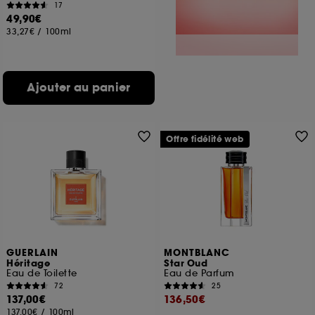
17
49,90€
33,27€
/
100ml
Ajouter au panier
Offre fidélité web
GUERLAIN
MONTBLANC
Héritage
Star Oud
Eau de Toilette
Eau de Parfum
72
25
137,00€
136,50€
137,00€
/
100ml