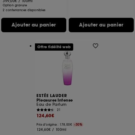
399,00€
/
100ml
Option gravure
2 contenances disponibles
Ajouter au panier
Ajouter au panier
Offre fidélité web
ESTÉE LAUDER
Pleasures Intense
Eau de Parfum
21
124,60€
Prix d'origine : 178,00€
-30%
124,60€
/
100ml