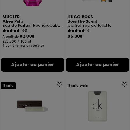
MUGLER
HUGO BOSS
Alien Pulp
Boss The Scent
Eau de Parfum Rechargeable Pour Femme Florale Fruitée Musquée
Coffret Eau de Toilette
887
8
82,00€
85,00€
À partir de
273,33€
/
100ml
4 contenances disponibles
Ajouter au panier
Ajouter au panier
Exclu
Exclu web