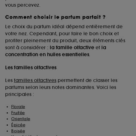
vous percevez.
Comment choisir le parfum parfait ?
A l'exception des cookies techniques, le dépôt et la
lecture de ces traceurs requiert votre accord. Vous
Le choix du parfum idéal dépend entièrement de
pouvez personnaliser vos choix concernant le dépôt
votre nez. Cependant, pour faire le bon choix et
de ces cookies grâce au bouton "personnaliser mes
profiter pleinement du produit, deux éléments clés
choix" ci-dessous ou décider de "tout accepter".
sont à considérer :
la famille olfactive
et
la
Sephora pourra associer les informations de
concentration en huiles essentielles
.
navigation collectées par ces Cookies, pour les
finalités acceptées, avec les données personnelles
collectées ou générées lors de votre activité en ligne
Les familles olfactives
ou en magasin. Pour refuser tous les cookies, cliques
sur "continuer sans accepter". Voous pouvez à tout
Les
familles olfactives
permettent de classer les
moment choisir de retirer votrte consentement. Si vous
parfums selon leurs notes dominantes. Voici les
souhaitez obtenir plus d'information sur les cookies
principales :
utilisés,
cliquez
ici
.
Florale
Fruitée
Orientale
Épicée
Boisée