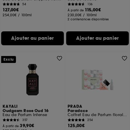
54
136
127,00€
115,00€
À partir de
254,00€
/
100ml
230,00€
/
100ml
2 contenances disponibles
Ajouter au panier
Ajouter au panier
Exclu
KAYALI
PRADA
Oudgasm Rose Oud 16
Paradoxe
Eau de Parfum Intense
Coffret Eau de Parfum florale ambrée et Baume Astral Pink pour femme
357
254
39,90€
125,00€
À partir de