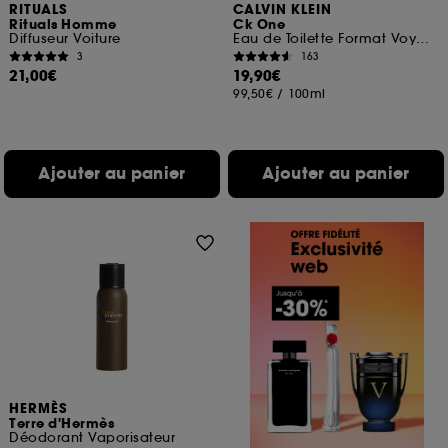
RITUALS
CALVIN KLEIN
Rituals Homme
Ck One
Diffuseur Voiture
Eau de Toilette Format Voyage
3
163
21,00€
19,90€
99,50€
/
100ml
Ajouter au panier
Ajouter au panier
HERMÈS
Terre d'Hermès
Déodorant Vaporisateur