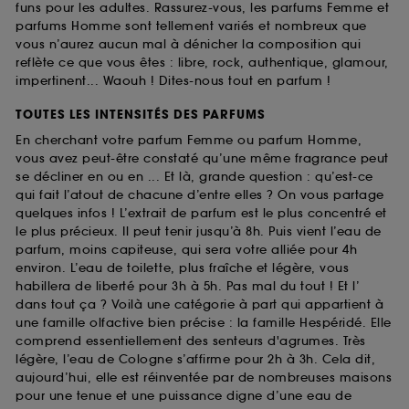
funs pour les adultes. Rassurez-vous, les parfums Femme et
parfums Homme sont tellement variés et nombreux que
vous n’aurez aucun mal à dénicher la composition qui
reflète ce que vous êtes : libre, rock, authentique, glamour,
impertinent... Waouh ! Dites-nous tout en parfum !
TOUTES LES INTENSITÉS DES PARFUMS
En cherchant votre parfum Femme ou parfum Homme,
vous avez peut-être constaté qu’une même fragrance peut
se décliner en ou en ... Et là, grande question : qu’est-ce
qui fait l’atout de chacune d’entre elles ? On vous partage
quelques infos ! L’extrait de parfum est le plus concentré et
le plus précieux. Il peut tenir jusqu’à 8h. Puis vient l’eau de
parfum, moins capiteuse, qui sera votre alliée pour 4h
environ. L’eau de toilette, plus fraîche et légère, vous
habillera de liberté pour 3h à 5h. Pas mal du tout ! Et l’
dans tout ça ? Voilà une catégorie à part qui appartient à
une famille olfactive bien précise : la famille Hespéridé. Elle
comprend essentiellement des senteurs d'agrumes. Très
légère, l’eau de Cologne s’affirme pour 2h à 3h. Cela dit,
aujourd’hui, elle est réinventée par de nombreuses maisons
pour une tenue et une puissance digne d’une eau de