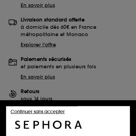
En savoir plus
Livraison standard offerte
à domicile dès 60€ en France
métropolitaine et Monaco
Explorer l'offre
Paiements sécurisés
et paiements en plusieurs fois
En savoir plus
Retours
sous 14 jours
Retourner mon article
Continuer sans accepter
SERVICES, CONTACT ET CONDITIONS DES OFFRES