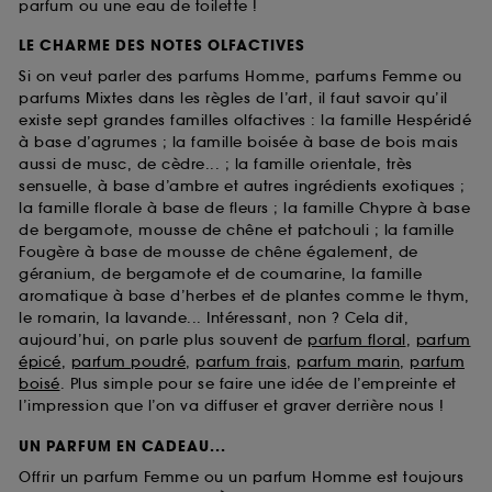
parfum ou une eau de toilette !
LE CHARME DES NOTES OLFACTIVES
Si on veut parler des parfums Homme, parfums Femme ou
parfums Mixtes dans les règles de l’art, il faut savoir qu’il
existe sept grandes familles olfactives : la famille Hespéridé
à base d’agrumes ; la famille boisée à base de bois mais
aussi de musc, de cèdre... ; la famille orientale, très
sensuelle, à base d’ambre et autres ingrédients exotiques ;
la famille florale à base de fleurs ; la famille Chypre à base
de bergamote, mousse de chêne et patchouli ; la famille
Fougère à base de mousse de chêne également, de
géranium, de bergamote et de coumarine, la famille
aromatique à base d’herbes et de plantes comme le thym,
le romarin, la lavande... Intéressant, non ? Cela dit,
aujourd’hui, on parle plus souvent de
parfum floral
,
parfum
épicé
,
parfum poudré
,
parfum frais
,
parfum marin
,
parfum
boisé
. Plus simple pour se faire une idée de l’empreinte et
l’impression que l’on va diffuser et graver derrière nous !
UN PARFUM EN CADEAU...
Offrir un parfum Femme ou un parfum Homme est toujours