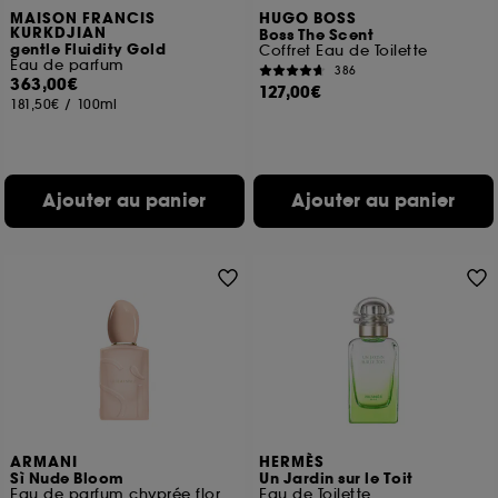
MAISON FRANCIS
HUGO BOSS
KURKDJIAN
Boss The Scent
gentle Fluidity Gold
Coffret Eau de Toilette
Eau de parfum
386
363,00€
127,00€
181,50€
/
100ml
Ajouter au panier
Ajouter au panier
ARMANI
HERMÈS
Sì Nude Bloom
Un Jardin sur le Toit
Eau de parfum chyprée florale fruitée
Eau de Toilette