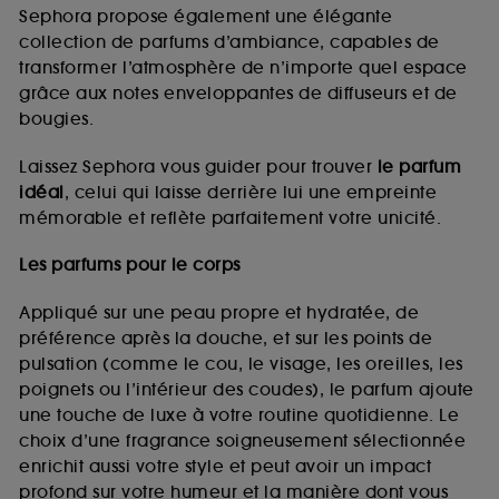
de vous plaire via des publicités, y compris sur des
Sephora propose également une élégante
sites tiers et sur les réseaux sociaux, sur la base
collection de parfums d’ambiance, capables de
des pages que vous avez consultées, de votre
transformer l’atmosphère de n’importe quel espace
navigation, et de l'historique de vos interactions.
grâce aux notes enveloppantes de diffuseurs et de
Cookies de mesure d’audience :
ils nous
bougies.
permettent de réaliser des statistiques de
fréquentation et de navigation sur notre site afin
Laissez Sephora vous guider pour trouver
le parfum
d’en améliorer la performance.
idéal
, celui qui laisse derrière lui une empreinte
Cookies de sécurisation des paiements en ligne :
mémorable et reflète parfaitement votre unicité.
ils nous permettent de lutter notamment contre les
fraudes aux moyens de paiement et les
Les parfums pour le corps
usurpations d’identité.
Appliqué sur une peau propre et hydratée, de
Cookies fonctionnels :
il s’agit de cookies
préférence après la douche, et sur les points de
permettant l’affichage et/ou la fourniture de
pulsation (comme le cou, le visage, les oreilles, les
certaines fonctionnalités du site, tel que les
cookies d’authentification qui sont utilisés afin de
poignets ou l’intérieur des coudes), le parfum ajoute
vous faire bénéficier de l’authentification
une touche de luxe à votre routine quotidienne. Le
prolongée vous permettant d’accéder à votre
choix d’une fragrance soigneusement sélectionnée
compte lors de votre prochaine visite sur le site
enrichit aussi votre style et peut avoir un impact
sans saisir à nouveau votre identifiant et mot de
profond sur votre humeur et la manière dont vous
passe.