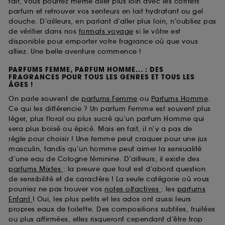
fait, vous pourrez même aller plus loin avec les coffrets
parfum et retrouver vos senteurs en lait hydratant ou gel
douche. D’ailleurs, en parlant d’aller plus loin, n’oubliez pas
de vérifier dans nos
formats voyage
si le vôtre est
disponible pour emporter votre fragrance où que vous
alliez. Une belle aventure commence !
PARFUMS FEMME, PARFUM HOMME... : DES
FRAGRANCES POUR TOUS LES GENRES ET TOUS LES
ÂGES !
On parle souvent de
parfums Femme
ou
Parfums Homme
.
Ce qui les différencie ? Un parfum Femme est souvent plus
léger, plus floral ou plus sucré qu’un parfum Homme qui
sera plus boisé ou épicé. Mais en fait, il n’y a pas de
règle pour choisir ! Une femme peut craquer pour une jus
masculin, tandis qu’un homme peut aimer la sensualité
d’une eau de Cologne féminine. D’ailleurs, il existe des
parfums Mixtes
: la preuve que tout est d’abord question
de sensibilité et de caractère ! La seule catégorie où vous
pourriez ne pas trouver vos
notes olfactives
: les
parfums
Enfant
! Oui, les plus petits et les ados ont aussi leurs
propres eaux de toilette. Des compositions subtiles, fruitées
ou plus affirmées, elles risqueront cependant d’être trop