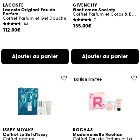
LACOSTE
GIVENCHY
Lacoste Original Eau de
Gentleman Society
Parfum
Coffret Parfum et Corps & Bain
Coffret Parfum et Gel Douche
7
83
135,00€
112,00€
Ajouter au panier
Ajouter au panier
Edition limitée
ISSEY MIYAKE
ROCHAS
Coffret Le Sel d'Issey
Mademoiselle Rochas
Coffret parfum
Coffret Eau de Parfum et Lait Corps