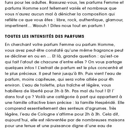
funs pour les adultes. Rassurez-vous, les parfums Femme et
parfums Homme sont tellement variés et nombreux que
vous n’aurez aucun mal à dénicher la composition qui
reflète ce que vous êtes : libre, rock, authentique, glamour,
impertinent... Waouh ! Dites-nous tout en parfum !
TOUTES LES INTENSITÉS DES PARFUMS
En cherchant votre parfum Femme ou parfum Homme,
vous avez peut-être constaté qu’une même fragrance peut
se décliner en ou en ... Et là, grande question : qu’est-ce
qui fait l’atout de chacune d’entre elles ? On vous partage
quelques infos ! L’extrait de parfum est le plus concentré et
le plus précieux. Il peut tenir jusqu’à 8h. Puis vient l’eau de
parfum, moins capiteuse, qui sera votre alliée pour 4h
environ. L’eau de toilette, plus fraîche et légère, vous
habillera de liberté pour 3h à 5h. Pas mal du tout ! Et l’
dans tout ça ? Voilà une catégorie à part qui appartient à
une famille olfactive bien précise : la famille Hespéridé. Elle
comprend essentiellement des senteurs d'agrumes. Très
légère, l’eau de Cologne s’affirme pour 2h à 3h. Cela dit,
aujourd’hui, elle est réinventée par de nombreuses maisons
pour une tenue et une puissance digne d’une eau de