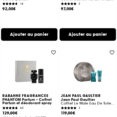
14
3
92,00€
97,00€
Ajouter au panier
Ajouter au panier
RABANNE FRAGRANCES
JEAN PAUL GAULTIER
PHANTOM Parfum – Coffret
Jean Paul Gaultier
Parfum et déodorant spray
Coffret Le Male Eau De Toilette et Lotion pour le Corps
60
3
129,00€
119,00€