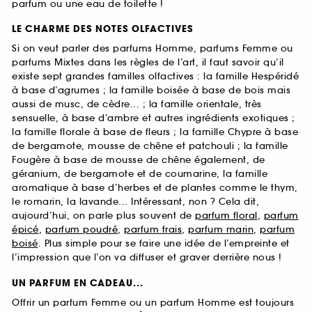
parfum ou une eau de toilette !
LE CHARME DES NOTES OLFACTIVES
Si on veut parler des parfums Homme, parfums Femme ou
parfums Mixtes dans les règles de l’art, il faut savoir qu’il
existe sept grandes familles olfactives : la famille Hespéridé
à base d’agrumes ; la famille boisée à base de bois mais
aussi de musc, de cèdre... ; la famille orientale, très
sensuelle, à base d’ambre et autres ingrédients exotiques ;
la famille florale à base de fleurs ; la famille Chypre à base
de bergamote, mousse de chêne et patchouli ; la famille
Fougère à base de mousse de chêne également, de
géranium, de bergamote et de coumarine, la famille
aromatique à base d’herbes et de plantes comme le thym,
le romarin, la lavande... Intéressant, non ? Cela dit,
aujourd’hui, on parle plus souvent de
parfum floral
,
parfum
épicé
,
parfum poudré
,
parfum frais
,
parfum marin
,
parfum
boisé
. Plus simple pour se faire une idée de l’empreinte et
l’impression que l’on va diffuser et graver derrière nous !
UN PARFUM EN CADEAU...
Offrir un parfum Femme ou un parfum Homme est toujours