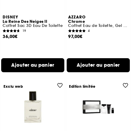
DISNEY
AZZARO
La Reine Des Neiges II
Chrome
Coffret Sac 3D Eau De Toilette
Coffret Eau de Toilette, Gel Douche Cheveux & Corps et Format Voyage
19
4
36,00€
97,00€
Ajouter au panier
Ajouter au panier
Exclu web
Edition limitée