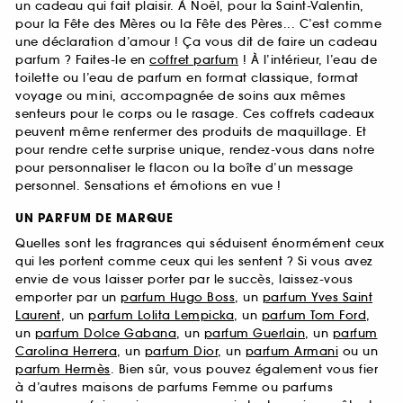
un cadeau qui fait plaisir. À Noël, pour la Saint-Valentin,
pour la Fête des Mères ou la Fête des Pères... C’est comme
une déclaration d’amour ! Ça vous dit de faire un cadeau
parfum ? Faites-le en
coffret parfum
! À l’intérieur, l’eau de
toilette ou l’eau de parfum en format classique, format
voyage ou mini, accompagnée de soins aux mêmes
senteurs pour le corps ou le rasage. Ces coffrets cadeaux
peuvent même renfermer des produits de maquillage. Et
pour rendre cette surprise unique, rendez-vous dans notre
pour personnaliser le flacon ou la boîte d’un message
personnel. Sensations et émotions en vue !
UN PARFUM DE MARQUE
Quelles sont les fragrances qui séduisent énormément ceux
qui les portent comme ceux qui les sentent ? Si vous avez
envie de vous laisser porter par le succès, laissez-vous
emporter par un
parfum Hugo Boss
, un
parfum Yves Saint
Laurent
, un
parfum Lolita Lempicka
, un
parfum Tom Ford
,
un
parfum Dolce Gabana
, un
parfum Guerlain
, un
parfum
Carolina Herrera
, un
parfum Dior
, un
parfum Armani
ou un
parfum Hermès
. Bien sûr, vous pouvez également vous fier
à d’autres maisons de parfums Femme ou parfums