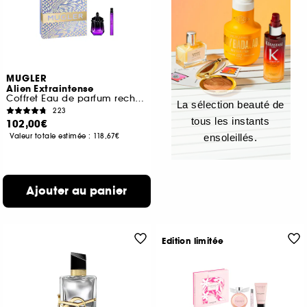
MUGLER
Alien Extraintense
Coffret Eau de parfum rechargeable pour femme
La sélection beauté de
223
tous les instants
102,00€
Valeur totale estimée :
118,67€
ensoleillés.
Ajouter au panier
Edition limitée