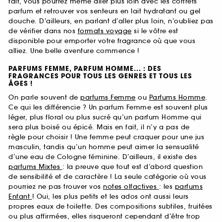
fait, vous pourrez même aller plus loin avec les coffrets
parfum et retrouver vos senteurs en lait hydratant ou gel
douche. D’ailleurs, en parlant d’aller plus loin, n’oubliez pas
de vérifier dans nos
formats voyage
si le vôtre est
disponible pour emporter votre fragrance où que vous
alliez. Une belle aventure commence !
PARFUMS FEMME, PARFUM HOMME... : DES
FRAGRANCES POUR TOUS LES GENRES ET TOUS LES
ÂGES !
On parle souvent de
parfums Femme
ou
Parfums Homme
.
Ce qui les différencie ? Un parfum Femme est souvent plus
léger, plus floral ou plus sucré qu’un parfum Homme qui
sera plus boisé ou épicé. Mais en fait, il n’y a pas de
règle pour choisir ! Une femme peut craquer pour une jus
masculin, tandis qu’un homme peut aimer la sensualité
d’une eau de Cologne féminine. D’ailleurs, il existe des
parfums Mixtes
: la preuve que tout est d’abord question
de sensibilité et de caractère ! La seule catégorie où vous
pourriez ne pas trouver vos
notes olfactives
: les
parfums
Enfant
! Oui, les plus petits et les ados ont aussi leurs
propres eaux de toilette. Des compositions subtiles, fruitées
ou plus affirmées, elles risqueront cependant d’être trop