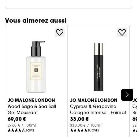
Vous aimerez aussi
Ignorer le carrousel produits
JO MALONE LONDON
JO MALONE LONDON
J
Wood Sage & Sea Salt
Cypress & Grapevine
C
Gel Moussant
Cologne Intense - Format vo
B
69,00 €
33,00 €
6
27,60 € / 100ml
330,00 € / 100ml
32
3
avis
10
avis