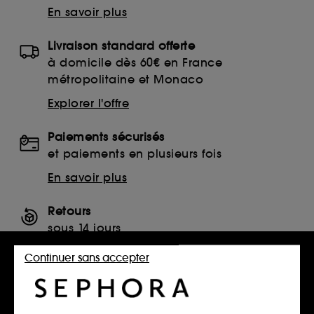
En savoir plus
Livraison standard offerte
à domicile dès 60€ en France
métropolitaine et Monaco
Explorer l'offre
Paiements sécurisés
et paiements en plusieurs fois
En savoir plus
Retours
sous 14 jours
Retourner mon article
Continuer sans accepter
SERVICES, CONTACT ET CONDITIONS DES OFFRES