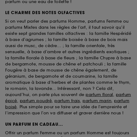
parfum ou une eau de toilette !
LE CHARME DES NOTES OLFACTIVES
Si on veut parler des parfums Homme, parfums Femme ou
parfums Mixtes dans les règles de l’art, il faut savoir qu’il
existe sept grandes familles olfactives : la famille Hespéridé
à base d’agrumes ; la famille boisée à base de bois mais
aussi de musc, de cèdre... ; la famille orientale, très
sensuelle, à base d’ambre et autres ingrédients exotiques ;
la famille florale à base de fleurs ; la famille Chypre à base
de bergamote, mousse de chêne et patchouli ; la famille
Fougère à base de mousse de chêne également, de
géranium, de bergamote et de coumarine, la famille
aromatique à base d’herbes et de plantes comme le thym,
le romarin, la lavande... Intéressant, non ? Cela dit,
aujourd’hui, on parle plus souvent de
parfum floral
,
parfum
épicé
,
parfum poudré
,
parfum frais
,
parfum marin
,
parfum
boisé
. Plus simple pour se faire une idée de l’empreinte et
l’impression que l’on va diffuser et graver derrière nous !
UN PARFUM EN CADEAU...
Offrir un parfum Femme ou un parfum Homme est toujours