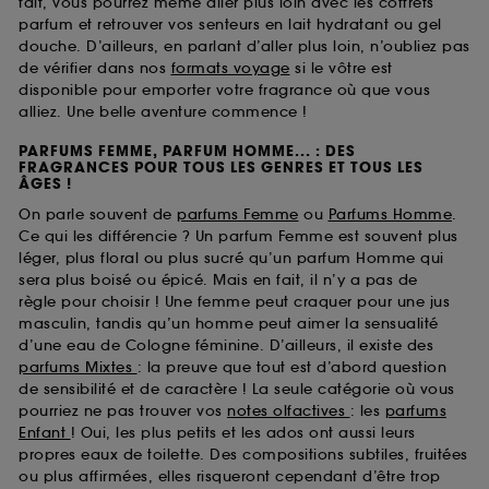
fait, vous pourrez même aller plus loin avec les coffrets
parfum et retrouver vos senteurs en lait hydratant ou gel
douche. D’ailleurs, en parlant d’aller plus loin, n’oubliez pas
de vérifier dans nos
formats voyage
si le vôtre est
disponible pour emporter votre fragrance où que vous
alliez. Une belle aventure commence !
PARFUMS FEMME, PARFUM HOMME... : DES
FRAGRANCES POUR TOUS LES GENRES ET TOUS LES
ÂGES !
On parle souvent de
parfums Femme
ou
Parfums Homme
.
Ce qui les différencie ? Un parfum Femme est souvent plus
léger, plus floral ou plus sucré qu’un parfum Homme qui
sera plus boisé ou épicé. Mais en fait, il n’y a pas de
règle pour choisir ! Une femme peut craquer pour une jus
masculin, tandis qu’un homme peut aimer la sensualité
d’une eau de Cologne féminine. D’ailleurs, il existe des
parfums Mixtes
: la preuve que tout est d’abord question
de sensibilité et de caractère ! La seule catégorie où vous
pourriez ne pas trouver vos
notes olfactives
: les
parfums
Enfant
! Oui, les plus petits et les ados ont aussi leurs
propres eaux de toilette. Des compositions subtiles, fruitées
ou plus affirmées, elles risqueront cependant d’être trop