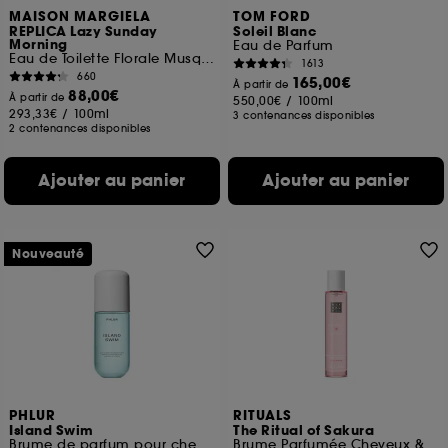
MAISON MARGIELA
TOM FORD
REPLICA Lazy Sunday
Soleil Blanc
Morning
Eau de Parfum
Eau de Toilette Florale Musquée
1613
660
165,00€
À partir de
88,00€
À partir de
550,00€
/
100ml
293,33€
/
100ml
3 contenances disponibles
2 contenances disponibles
Ajouter au panier
Ajouter au panier
Nouveauté
PHLUR
RITUALS
Island Swim
The Ritual of Sakura
Brume de parfum pour cheveux et corps
Brume Parfumée Cheveux & Corps