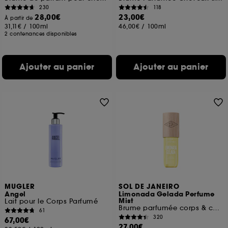
230
118
28,00€
23,00€
À partir de
31,11€
/
100ml
46,00€
/
100ml
2 contenances disponibles
Ajouter au panier
Ajouter au panier
MUGLER
SOL DE JANEIRO
Angel
Limonada Gelada Perfume
Mist
Lait pour le Corps Parfumé
Brume parfumée corps & cheveux
61
320
67,00€
27,00€