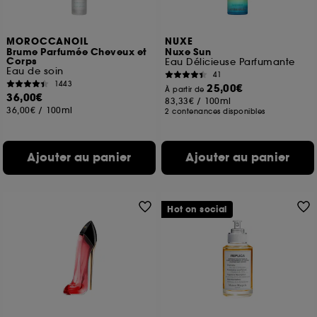
MOROCCANOIL
NUXE
Brume Parfumée Cheveux et
Nuxe Sun
Corps
Eau Délicieuse Parfumante
Eau de soin
41
1443
25,00€
À partir de
36,00€
83,33€
/
100ml
36,00€
/
100ml
2 contenances disponibles
Ajouter au panier
Ajouter au panier
Hot on social