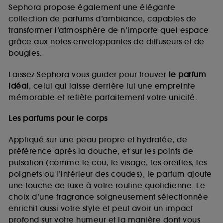
de vous plaire via des publicités, y compris sur des
Sephora propose également une élégante
sites tiers et sur les réseaux sociaux, sur la base
collection de parfums d’ambiance, capables de
des pages que vous avez consultées, de votre
transformer l’atmosphère de n’importe quel espace
navigation, et de l'historique de vos interactions.
grâce aux notes enveloppantes de diffuseurs et de
Cookies de mesure d’audience :
ils nous
bougies.
permettent de réaliser des statistiques de
fréquentation et de navigation sur notre site afin
Laissez Sephora vous guider pour trouver
le parfum
d’en améliorer la performance.
idéal
, celui qui laisse derrière lui une empreinte
Cookies de sécurisation des paiements en ligne :
mémorable et reflète parfaitement votre unicité.
ils nous permettent de lutter notamment contre les
fraudes aux moyens de paiement et les
Les parfums pour le corps
usurpations d’identité.
Appliqué sur une peau propre et hydratée, de
Cookies fonctionnels :
il s’agit de cookies
préférence après la douche, et sur les points de
permettant l’affichage et/ou la fourniture de
pulsation (comme le cou, le visage, les oreilles, les
certaines fonctionnalités du site, tel que les
cookies d’authentification qui sont utilisés afin de
poignets ou l’intérieur des coudes), le parfum ajoute
vous faire bénéficier de l’authentification
une touche de luxe à votre routine quotidienne. Le
prolongée vous permettant d’accéder à votre
choix d’une fragrance soigneusement sélectionnée
compte lors de votre prochaine visite sur le site
enrichit aussi votre style et peut avoir un impact
sans saisir à nouveau votre identifiant et mot de
profond sur votre humeur et la manière dont vous
passe.