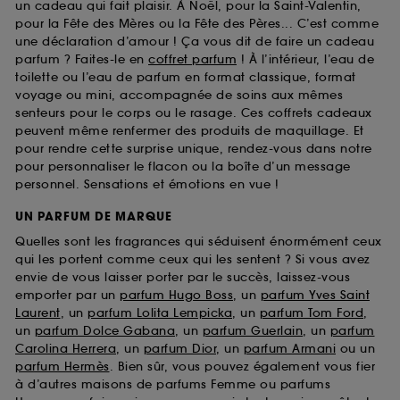
un cadeau qui fait plaisir. À Noël, pour la Saint-Valentin,
pour la Fête des Mères ou la Fête des Pères... C’est comme
une déclaration d’amour ! Ça vous dit de faire un cadeau
parfum ? Faites-le en
coffret parfum
! À l’intérieur, l’eau de
toilette ou l’eau de parfum en format classique, format
voyage ou mini, accompagnée de soins aux mêmes
senteurs pour le corps ou le rasage. Ces coffrets cadeaux
peuvent même renfermer des produits de maquillage. Et
pour rendre cette surprise unique, rendez-vous dans notre
pour personnaliser le flacon ou la boîte d’un message
personnel. Sensations et émotions en vue !
UN PARFUM DE MARQUE
Quelles sont les fragrances qui séduisent énormément ceux
qui les portent comme ceux qui les sentent ? Si vous avez
envie de vous laisser porter par le succès, laissez-vous
emporter par un
parfum Hugo Boss
, un
parfum Yves Saint
Laurent
, un
parfum Lolita Lempicka
, un
parfum Tom Ford
,
un
parfum Dolce Gabana
, un
parfum Guerlain
, un
parfum
Carolina Herrera
, un
parfum Dior
, un
parfum Armani
ou un
parfum Hermès
. Bien sûr, vous pouvez également vous fier
à d’autres maisons de parfums Femme ou parfums