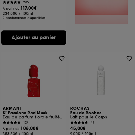
285
117,00€
À partir de
234,00€
/
100ml
2 contenances disponibles
Ajouter au panier
ARMANI
ROCHAS
Sì Passione Red Musk
Eau de Rochas
Eau de parfum florale fruitée musquée
Lait pour le Corps
127
41
106,00€
45,00€
À partir de
353,33€
/
100ml
9,00€
/
100ml