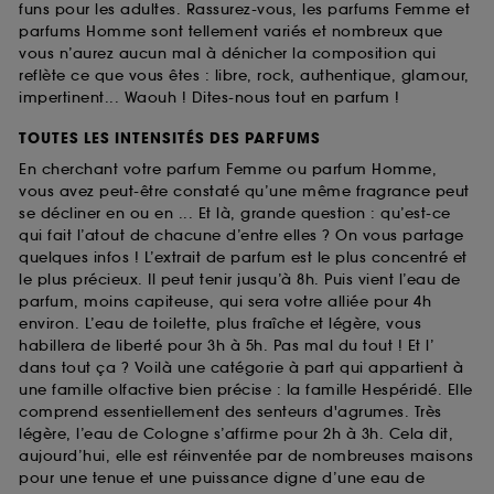
funs pour les adultes. Rassurez-vous, les parfums Femme et
parfums Homme sont tellement variés et nombreux que
vous n’aurez aucun mal à dénicher la composition qui
reflète ce que vous êtes : libre, rock, authentique, glamour,
impertinent... Waouh ! Dites-nous tout en parfum !
TOUTES LES INTENSITÉS DES PARFUMS
En cherchant votre parfum Femme ou parfum Homme,
vous avez peut-être constaté qu’une même fragrance peut
se décliner en ou en ... Et là, grande question : qu’est-ce
qui fait l’atout de chacune d’entre elles ? On vous partage
quelques infos ! L’extrait de parfum est le plus concentré et
le plus précieux. Il peut tenir jusqu’à 8h. Puis vient l’eau de
parfum, moins capiteuse, qui sera votre alliée pour 4h
environ. L’eau de toilette, plus fraîche et légère, vous
habillera de liberté pour 3h à 5h. Pas mal du tout ! Et l’
dans tout ça ? Voilà une catégorie à part qui appartient à
une famille olfactive bien précise : la famille Hespéridé. Elle
comprend essentiellement des senteurs d'agrumes. Très
légère, l’eau de Cologne s’affirme pour 2h à 3h. Cela dit,
aujourd’hui, elle est réinventée par de nombreuses maisons
pour une tenue et une puissance digne d’une eau de