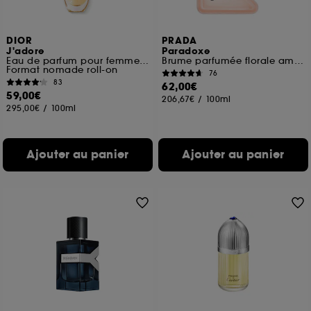
DIOR
PRADA
J'adore
Paradoxe
Eau de parfum pour femme roller-pearl
Brume parfumée florale ambrée pour les cheveux
Format nomade roll-on
76
83
62,00€
59,00€
206,67€
/
100ml
295,00€
/
100ml
Ajouter au panier
Ajouter au panier