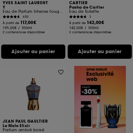
YVES SAINT LAURENT
CARTIER
Y
Pasha de Cartier
Eau de Parfum Intense fougère épicée pour homme
Eau de Toilette
650
3
117,00€
142,00€
À partir de
À partir de
195,00€
/
100ml
142,00€
/
100ml
2 contenances disponibles
2 contenances disponibles
Ajouter au panier
Ajouter au panier
JEAN PAUL GAULTIER
Le Male Elixir
Parfum ambré boisé