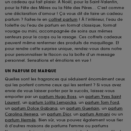
un cadeau qui fait plaisir. À Noël, pour la Saint-Valentin,
pour la Fête des Mères ou la Fête des Pères... C’est comme
une déclaration d’amour ! Ça vous dit de faire un cadeau
parfum ? Faites-le en
coffret parfum
! À l’intérieur, l’eau de
toilette ou l’eau de parfum en format classique, format
voyage ou mini, accompagnée de soins aux mêmes
senteurs pour le corps ou le rasage. Ces coffrets cadeaux
peuvent même renfermer des produits de maquillage. Et
pour rendre cette surprise unique, rendez-vous dans notre
pour personnaliser le flacon ou la boîte d’un message
personnel. Sensations et émotions en vue !
UN PARFUM DE MARQUE
Quelles sont les fragrances qui séduisent énormément ceux
qui les portent comme ceux qui les sentent ? Si vous avez
envie de vous laisser porter par le succès, laissez-vous
emporter par un
parfum Hugo Boss
, un
parfum Yves Saint
Laurent
, un
parfum Lolita Lempicka
, un
parfum Tom Ford
,
un
parfum Dolce Gabana
, un
parfum Guerlain
, un
parfum
Carolina Herrera
, un
parfum Dior
, un
parfum Armani
ou un
parfum Hermès
. Bien sûr, vous pouvez également vous fier
à d’autres maisons de parfums Femme ou parfums