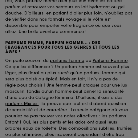
fait, vous pourrez même aller plus loin avec les coffrets
parfum et retrouver vos senteurs en lait hydratant ou gel
douche. D’ailleurs, en parlant d’aller plus loin, n’oubliez pas
de vérifier dans nos
formats voyage
si le vôtre est
disponible pour emporter votre fragrance où que vous
alliez. Une belle aventure commence !
PARFUMS FEMME, PARFUM HOMME... : DES
FRAGRANCES POUR TOUS LES GENRES ET TOUS LES
ÂGES !
On parle souvent de
parfums Femme
ou
Parfums Homme
.
Ce qui les différencie ? Un parfum Femme est souvent plus
léger, plus floral ou plus sucré qu’un parfum Homme qui
sera plus boisé ou épicé. Mais en fait, il n’y a pas de
règle pour choisir ! Une femme peut craquer pour une jus
masculin, tandis qu’un homme peut aimer la sensualité
d’une eau de Cologne féminine. D’ailleurs, il existe des
parfums Mixtes
: la preuve que tout est d’abord question
de sensibilité et de caractère ! La seule catégorie où vous
pourriez ne pas trouver vos
notes olfactives
: les
parfums
Enfant
! Oui, les plus petits et les ados ont aussi leurs
propres eaux de toilette. Des compositions subtiles, fruitées
ou plus affirmées, elles risqueront cependant d’être trop