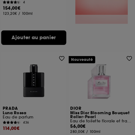
4
154,00€
123,20€
/
100ml
Ajouter au panier
Nouveauté
PRADA
DIOR
Luna Rossa
Miss Dior Blooming Bouquet
Roller-Pearl
Eau de parfum
Eau de toilette florale et fraîche
436
56,00€
114,00€
280,00€
/
100ml