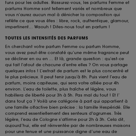
funs pour les adultes. Rassurez-vous, les parfums Femme et
parfums Homme sont tellement variés et nombreux que
vous n’aurez aucun mal à dénicher la composition qui
reflète ce que vous êtes : libre, rock, authentique, glamour,
impertinent... Waouh ! Dites-nous tout en parfum !
TOUTES LES INTENSITÉS DES PARFUMS
En cherchant votre parfum Femme ou parfum Homme,
vous avez peut-être constaté qu’une même fragrance peut
se décliner en ou en ... Et là, grande question : qu’est-ce
qui fait l’atout de chacune d’entre elles ? On vous partage
quelques infos ! L’extrait de parfum est le plus concentré et
le plus précieux. Il peut tenir jusqu’à 8h. Puis vient l’eau de
parfum, moins capiteuse, qui sera votre alliée pour 4h
environ. L’eau de toilette, plus fraîche et légère, vous
habillera de liberté pour 3h à 5h. Pas mal du tout ! Et l’
dans tout ça ? Voilà une catégorie à part qui appartient à
une famille olfactive bien précise : la famille Hespéridé. Elle
comprend essentiellement des senteurs d'agrumes. Très
légère, l’eau de Cologne s’affirme pour 2h à 3h. Cela dit,
aujourd’hui, elle est réinventée par de nombreuses maisons
pour une tenue et une puissance digne d’une eau de