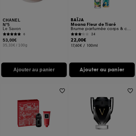
BAÏJA
CHANEL
Moana Fleur de Tiaré
N°5
Brume parfumée corps & cheveux
Le Savon
24
6
22,00€
53,00€
35,33€
/
100g
17,60€
/
100ml
Ajouter au panier
Ajouter au panier