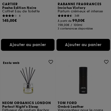
CARTIER
RABANNE FRAGRANCES
Pasha Edition Noire
Invictus Victory
Coffret Eau de Toilette
Parfum crémeux et intense
6
348
145,00€
99,00€
À partir de
198,00€
/
100ml
3 contenances disponibles
Ajouter au panier
Ajouter au panier
Exclu web
NEOM ORGANICS LONDON
TOM FORD
Perfect Night's Sleep
Ombré Leather
Diffuseur de parfum Rechargeable
Vaporisateur pour le corps