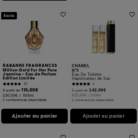
Exclu
RABANNE FRAGRANCES
CHANEL
Million Gold For Her Pure
N°5
Jasmine – Eau de Parfum
Eau De Toilette
Edition Limitée
Vaporisateur de Sac
37
5
115,00€
142,00€
À partir de
À partir de
230,00€
/
100ml
825,00€
/
100ml
2 contenances disponibles
2 contenances disponibles
Ajouter au panier
Ajouter au panier