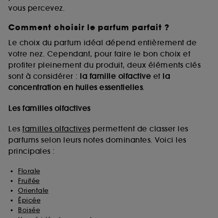
vous percevez.
Comment choisir le parfum parfait ?
A l'exception des cookies techniques, le dépôt et la
lecture de ces traceurs requiert votre accord. Vous
Le choix du parfum idéal dépend entièrement de
pouvez personnaliser vos choix concernant le dépôt
votre nez. Cependant, pour faire le bon choix et
de ces cookies grâce au bouton "personnaliser mes
profiter pleinement du produit, deux éléments clés
choix" ci-dessous ou décider de "tout accepter".
sont à considérer :
la famille olfactive
et
la
Sephora pourra associer les informations de
concentration en huiles essentielles
.
navigation collectées par ces Cookies, pour les
finalités acceptées, avec les données personnelles
collectées ou générées lors de votre activité en ligne
Les familles olfactives
ou en magasin. Pour refuser tous les cookies, cliques
sur "continuer sans accepter". Voous pouvez à tout
Les
familles olfactives
permettent de classer les
moment choisir de retirer votrte consentement. Si vous
parfums selon leurs notes dominantes. Voici les
souhaitez obtenir plus d'information sur les cookies
principales :
utilisés,
cliquez
ici
.
Florale
Fruitée
Orientale
Épicée
Boisée