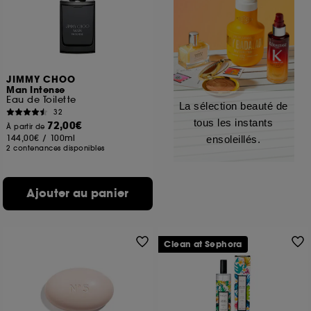
JIMMY CHOO
Man Intense
Eau de Toilette
La sélection beauté de
32
tous les instants
72,00€
À partir de
144,00€
/
100ml
ensoleillés.
2 contenances disponibles
Ajouter au panier
Clean at Sephora