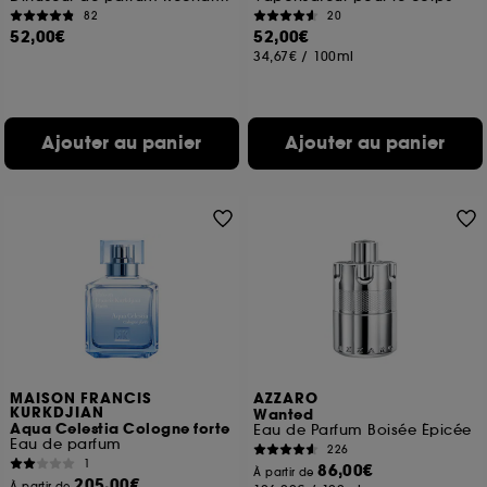
82
20
52,00€
52,00€
34,67€
/
100ml
Ajouter au panier
Ajouter au panier
MAISON FRANCIS
AZZARO
KURKDJIAN
Wanted
Aqua Celestia Cologne forte
Eau de Parfum Boisée Épicée
Eau de parfum
226
1
86,00€
À partir de
205,00€
À partir de