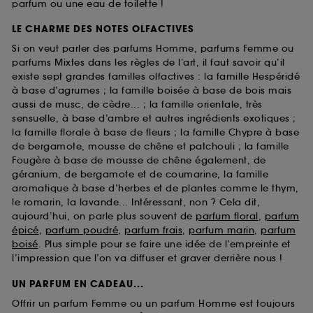
parfum ou une eau de toilette !
LE CHARME DES NOTES OLFACTIVES
Si on veut parler des parfums Homme, parfums Femme ou
parfums Mixtes dans les règles de l’art, il faut savoir qu’il
existe sept grandes familles olfactives : la famille Hespéridé
à base d’agrumes ; la famille boisée à base de bois mais
aussi de musc, de cèdre... ; la famille orientale, très
sensuelle, à base d’ambre et autres ingrédients exotiques ;
la famille florale à base de fleurs ; la famille Chypre à base
de bergamote, mousse de chêne et patchouli ; la famille
Fougère à base de mousse de chêne également, de
géranium, de bergamote et de coumarine, la famille
aromatique à base d’herbes et de plantes comme le thym,
le romarin, la lavande... Intéressant, non ? Cela dit,
aujourd’hui, on parle plus souvent de
parfum floral
,
parfum
épicé
,
parfum poudré
,
parfum frais
,
parfum marin
,
parfum
boisé
. Plus simple pour se faire une idée de l’empreinte et
l’impression que l’on va diffuser et graver derrière nous !
UN PARFUM EN CADEAU...
Offrir un parfum Femme ou un parfum Homme est toujours