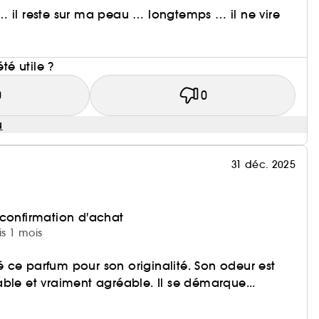
 il reste sur ma peau … longtemps … il ne vire
i
été utile ?
0
0
u
31 déc. 2025
 confirmation d'achat
is 1 mois
 ce parfum pour son originalité. Son odeur est
ble et vraiment agréable. Il se démarque...
i