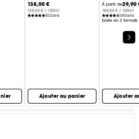
138,00 €
29,90 
À partir de
138,00 € / 100ml
184,00 € / 100ml
422
avis
340
avis
Existe en 3 formats
nier
Ajouter au panier
Ajouter a