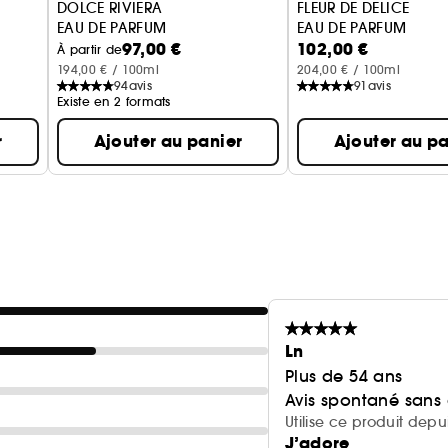
DOLCE RIVIERA
FLEUR DE DELICE
EAU DE PARFUM
EAU DE PARFUM
97,00 €
102,00 €
À partir de
194,00 € / 100ml
204,00 € / 100ml
94
avis
91
avis
Existe en 2 formats
r
Ajouter au panier
Ajouter au pa
Ln
Plus de 54 ans
Avis spontané sans
Utilise ce produit dep
J’adore