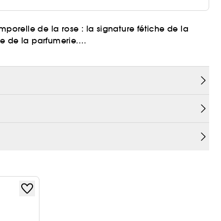
porelle de la rose : la signature fétiche de la
e de la parfumerie.
le qu'élégante. Paré des tonalités fruitées du
a s'épanouit à la lueur envoûtante d'un coeur de