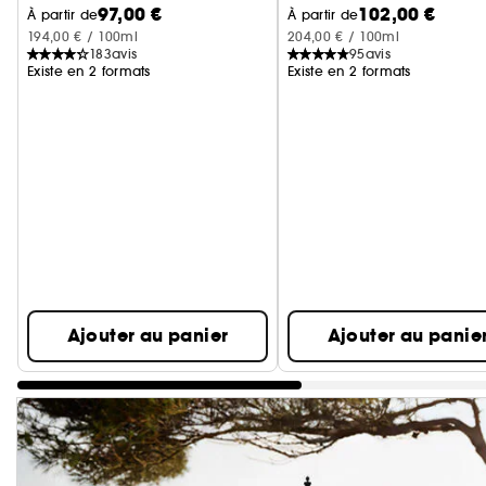
97,00 €
102,00 €
À partir de
À partir de
194,00 € / 100ml
204,00 € / 100ml
183
avis
95
avis
Existe en 2 formats
Existe en 2 formats
Ignorer le carrousel produits
Ajouter au panier
Ajouter au panie