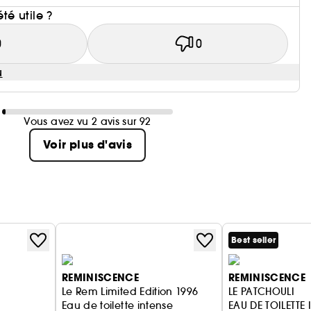
été utile ?
0
0
u
Vous avez vu 2 avis sur 92
Voir plus d'avis
Best seller
REMINISCENCE
REMINISCENCE
Le Rem Limited Edition 1996
LE PATCHOULI
Eau de toilette intense
EAU DE TOILETTE 