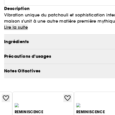
Description
Vibration unique du patchouli et sophistication intem
maison s'unit à une autre matière première mythiqu
Lire la suite
De leur rencontre naît une composition aussi charnel
litchi, un bouquet de roses Centifolia et Damascen
Ingrédients
patchouli baigné de vanille.
Précautions d'usages
Notes Olfactives
REMINISCENCE
REMINISCENCE