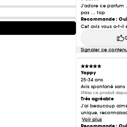
J’adore ce parfum …
pas … top
Recommande : Ou
Cet avis vous a-t-il 
Signaler ce conten
Yappy
25-34 ans
Avis spontané sans
Utilise ce produit depu
Très agréable
J’ai beaucoup aimé
unique, reconnaissa
Voir plus
Recommande : Ou