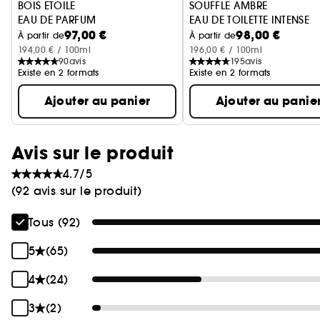
BOIS ETOILE
SOUFFLE AMBRE
EAU DE PARFUM
EAU DE TOILETTE INTENSE
Ignorer le carrousel produits
97,00 €
98,00 €
À partir de
À partir de
194,00 € / 100ml
196,00 € / 100ml
90
avis
195
avis
Existe en 2 formats
Existe en 2 formats
Ajouter au panier
Ajouter au panie
Avis sur le produit
4.7/5
(92 avis sur le produit)
Tous (92)
5
(65)
4
(24)
3
(2)