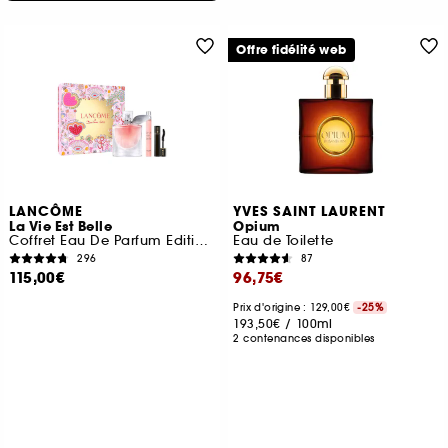
Offre fidélité web
LANCÔME
YVES SAINT LAURENT
La Vie Est Belle
Opium
Coffret Eau De Parfum Edition Limitée Fête Des Mères
Eau de Toilette
296
87
115,00€
96,75€
Prix d'origine : 129,00€
-25%
193,50€
/
100ml
2 contenances disponibles