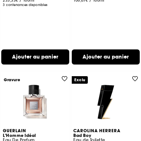
233,33€
/
100ml
106,67€
/
100ml
3 contenances disponibles
Ajouter au panier
Ajouter au panier
Gravure
Exclu
GUERLAIN
CAROLINA HERRERA
L'Homme Idéal
Bad Boy
Eau De Parfum
Eau de Toilette