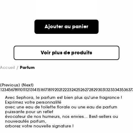
Ajouter au panier
Voir plus de produits
Accueil
Parfum
[
Previous
]
[
Next
]
1
2
3
4
5
6
7
8
9
10
11
12
13
14
15
16
17
18
19
20
21
22
23
24
25
26
27
28
29
30
31
32
33
34
35
36
37
Avec Sephora, le parfum est bien plus qu'une fragrance !
Exprimez votre personnalité
avec une eau de toilette florale ou une eau de parfum
puissante pour un reflet
évocateur de nos humeurs, nos envies... Best-sellers ou
nouveautés parfum,
arborez votre nouvelle signature !