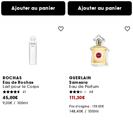
Ajouter au panier
Ajouter au panier
ROCHAS
GUERLAIN
Eau de Rochas
Samsara
Lait pour le Corps
Eau de Parfum
41
68
45,00€
111,30€
9,00€
/
100ml
Prix d'origine : 159,00€
148,40€
/
100ml