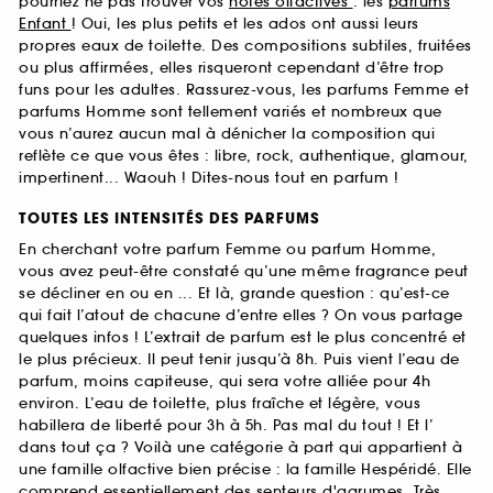
pourriez ne pas trouver vos
notes olfactives
: les
parfums
Enfant
! Oui, les plus petits et les ados ont aussi leurs
propres eaux de toilette. Des compositions subtiles, fruitées
ou plus affirmées, elles risqueront cependant d’être trop
funs pour les adultes. Rassurez-vous, les parfums Femme et
parfums Homme sont tellement variés et nombreux que
vous n’aurez aucun mal à dénicher la composition qui
reflète ce que vous êtes : libre, rock, authentique, glamour,
impertinent... Waouh ! Dites-nous tout en parfum !
TOUTES LES INTENSITÉS DES PARFUMS
En cherchant votre parfum Femme ou parfum Homme,
vous avez peut-être constaté qu’une même fragrance peut
se décliner en ou en ... Et là, grande question : qu’est-ce
qui fait l’atout de chacune d’entre elles ? On vous partage
quelques infos ! L’extrait de parfum est le plus concentré et
le plus précieux. Il peut tenir jusqu’à 8h. Puis vient l’eau de
parfum, moins capiteuse, qui sera votre alliée pour 4h
environ. L’eau de toilette, plus fraîche et légère, vous
habillera de liberté pour 3h à 5h. Pas mal du tout ! Et l’
dans tout ça ? Voilà une catégorie à part qui appartient à
une famille olfactive bien précise : la famille Hespéridé. Elle
comprend essentiellement des senteurs d'agrumes. Très