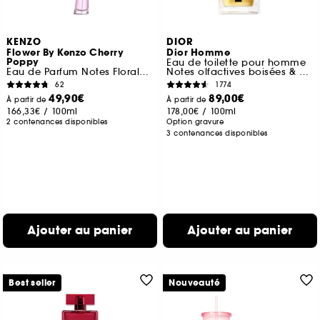
KENZO
DIOR
Flower By Kenzo Cherry
Dior Homme
Poppy
Eau de toilette pour homme
Eau de Parfum Notes Florales Fruitées
Notes olfactives boisées & chyprées
62
1774
49,90€
89,00€
À partir de
À partir de
166,33€
/
100ml
178,00€
/
100ml
2 contenances disponibles
Option gravure
3 contenances disponibles
Ajouter au panier
Ajouter au panier
Best seller
Nouveauté