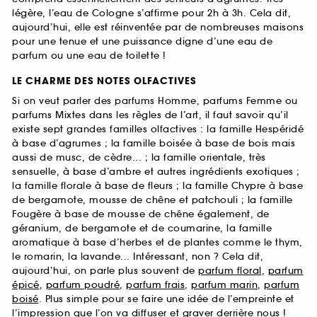
légère, l’eau de Cologne s’affirme pour 2h à 3h. Cela dit,
aujourd’hui, elle est réinventée par de nombreuses maisons
pour une tenue et une puissance digne d’une eau de
parfum ou une eau de toilette !
LE CHARME DES NOTES OLFACTIVES
Si on veut parler des parfums Homme, parfums Femme ou
parfums Mixtes dans les règles de l’art, il faut savoir qu’il
existe sept grandes familles olfactives : la famille Hespéridé
à base d’agrumes ; la famille boisée à base de bois mais
aussi de musc, de cèdre... ; la famille orientale, très
sensuelle, à base d’ambre et autres ingrédients exotiques ;
la famille florale à base de fleurs ; la famille Chypre à base
de bergamote, mousse de chêne et patchouli ; la famille
Fougère à base de mousse de chêne également, de
géranium, de bergamote et de coumarine, la famille
aromatique à base d’herbes et de plantes comme le thym,
le romarin, la lavande... Intéressant, non ? Cela dit,
aujourd’hui, on parle plus souvent de
parfum floral
,
parfum
épicé
,
parfum poudré
,
parfum frais
,
parfum marin
,
parfum
boisé
. Plus simple pour se faire une idée de l’empreinte et
l’impression que l’on va diffuser et graver derrière nous !