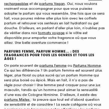
rechargeables
et de
parfums Vegan
. Oui, nous voulons
vraiment vous accompagner pour que vous puissiez
adopter le parfum qui vous ressemble. Une fois que ce sera
fait, vous pourrez même aller plus loin avec les coffrets
parfum et retrouver vos senteurs en lait hydratant ou gel
douche. D’ailleurs, en parlant d’aller plus loin, n’oubliez pas
de vérifier dans nos
formats voyage
si le vôtre est
disponible pour emporter votre fragrance où que vous
alliez. Une belle aventure commence !
PARFUMS FEMME, PARFUM HOMME... : DES
FRAGRANCES POUR TOUS LES GENRES ET TOUS LES
ÂGES !
On parle souvent de
parfums Femme
ou
Parfums Homme
.
Ce qui les différencie ? Un parfum Femme est souvent plus
léger, plus floral ou plus sucré qu’un parfum Homme qui
sera plus boisé ou épicé. Mais en fait, il n’y a pas de
règle pour choisir ! Une femme peut craquer pour une jus
masculin, tandis qu’un homme peut aimer la sensualité
d’une eau de Cologne féminine. D’ailleurs, il existe des
parfums Mixtes
: la preuve que tout est d’abord question
de sensibilité et de caractère ! La seule catégorie où vous