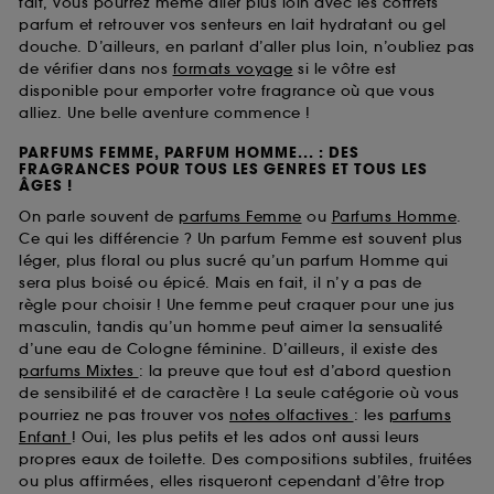
fait, vous pourrez même aller plus loin avec les coffrets
parfum et retrouver vos senteurs en lait hydratant ou gel
douche. D’ailleurs, en parlant d’aller plus loin, n’oubliez pas
de vérifier dans nos
formats voyage
si le vôtre est
disponible pour emporter votre fragrance où que vous
alliez. Une belle aventure commence !
PARFUMS FEMME, PARFUM HOMME... : DES
FRAGRANCES POUR TOUS LES GENRES ET TOUS LES
ÂGES !
On parle souvent de
parfums Femme
ou
Parfums Homme
.
Ce qui les différencie ? Un parfum Femme est souvent plus
léger, plus floral ou plus sucré qu’un parfum Homme qui
sera plus boisé ou épicé. Mais en fait, il n’y a pas de
règle pour choisir ! Une femme peut craquer pour une jus
masculin, tandis qu’un homme peut aimer la sensualité
d’une eau de Cologne féminine. D’ailleurs, il existe des
parfums Mixtes
: la preuve que tout est d’abord question
de sensibilité et de caractère ! La seule catégorie où vous
pourriez ne pas trouver vos
notes olfactives
: les
parfums
Enfant
! Oui, les plus petits et les ados ont aussi leurs
propres eaux de toilette. Des compositions subtiles, fruitées
ou plus affirmées, elles risqueront cependant d’être trop