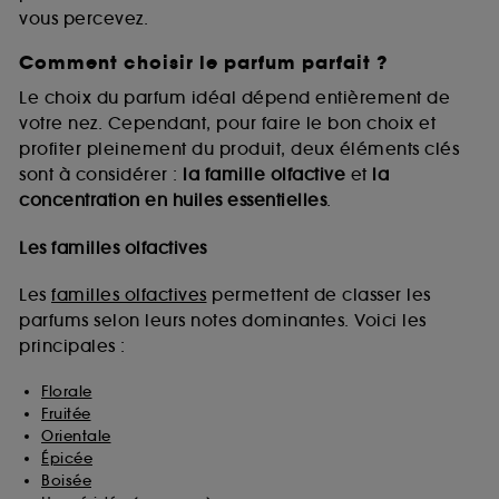
vous percevez.
Comment choisir le parfum parfait ?
A l'exception des cookies techniques, le dépôt et la
lecture de ces traceurs requiert votre accord. Vous
Le choix du parfum idéal dépend entièrement de
pouvez personnaliser vos choix concernant le dépôt
votre nez. Cependant, pour faire le bon choix et
de ces cookies grâce au bouton "personnaliser mes
profiter pleinement du produit, deux éléments clés
choix" ci-dessous ou décider de "tout accepter".
sont à considérer :
la famille olfactive
et
la
Sephora pourra associer les informations de
concentration en huiles essentielles
.
navigation collectées par ces Cookies, pour les
finalités acceptées, avec les données personnelles
collectées ou générées lors de votre activité en ligne
Les familles olfactives
ou en magasin. Pour refuser tous les cookies, cliques
sur "continuer sans accepter". Voous pouvez à tout
Les
familles olfactives
permettent de classer les
moment choisir de retirer votrte consentement. Si vous
parfums selon leurs notes dominantes. Voici les
souhaitez obtenir plus d'information sur les cookies
principales :
utilisés,
cliquez
ici
.
Florale
Fruitée
Orientale
Épicée
Boisée