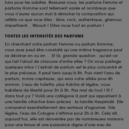
funs pour les adultes. Rassurez-vous, les parfums Femme et
parfums Homme sont tellement variés et nombreux que
vous n’aurez aucun mal à dénicher la composition qui
reflète ce que vous êtes : libre, rock, authentique, glamour,
impertinent... Waouh ! Dites-nous tout en parfum !
TOUTES LES INTENSITÉS DES PARFUMS
En cherchant votre parfum Femme ou parfum Homme,
vous avez peut-être constaté qu’une même fragrance peut
se décliner en ou en ... Et là, grande question : qu’est-ce
qui fait l’atout de chacune d’entre elles ? On vous partage
quelques infos ! L’extrait de parfum est le plus concentré et
le plus précieux. Il peut tenir jusqu’à 8h. Puis vient l’eau de
parfum, moins capiteuse, qui sera votre alliée pour 4h
environ. L’eau de toilette, plus fraîche et légère, vous
habillera de liberté pour 3h à 5h. Pas mal du tout ! Et l’
dans tout ça ? Voilà une catégorie à part qui appartient à
une famille olfactive bien précise : la famille Hespéridé. Elle
comprend essentiellement des senteurs d'agrumes. Très
légère, l’eau de Cologne s’affirme pour 2h à 3h. Cela dit,
aujourd’hui, elle est réinventée par de nombreuses maisons
pour une tenue et une puissance digne d’une eau de