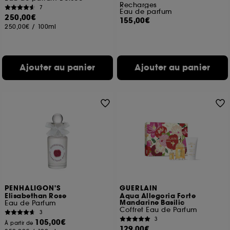
Recharges
7
Eau de parfum
250,00€
155,00€
250,00€
/
100ml
Ajouter au panier
Ajouter au panier
PENHALIGON'S
GUERLAIN
Elisabethan Rose
Aqua Allegoria Forte
Mandarine Basilic
Eau de Parfum
Coffret Eau de Parfum
3
3
105,00€
À partir de
129,00€