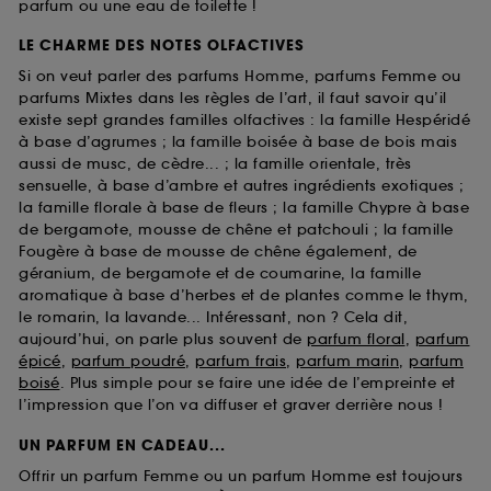
parfum ou une eau de toilette !
LE CHARME DES NOTES OLFACTIVES
Si on veut parler des parfums Homme, parfums Femme ou
parfums Mixtes dans les règles de l’art, il faut savoir qu’il
existe sept grandes familles olfactives : la famille Hespéridé
à base d’agrumes ; la famille boisée à base de bois mais
aussi de musc, de cèdre... ; la famille orientale, très
sensuelle, à base d’ambre et autres ingrédients exotiques ;
la famille florale à base de fleurs ; la famille Chypre à base
de bergamote, mousse de chêne et patchouli ; la famille
Fougère à base de mousse de chêne également, de
géranium, de bergamote et de coumarine, la famille
aromatique à base d’herbes et de plantes comme le thym,
le romarin, la lavande... Intéressant, non ? Cela dit,
aujourd’hui, on parle plus souvent de
parfum floral
,
parfum
épicé
,
parfum poudré
,
parfum frais
,
parfum marin
,
parfum
boisé
. Plus simple pour se faire une idée de l’empreinte et
l’impression que l’on va diffuser et graver derrière nous !
UN PARFUM EN CADEAU...
Offrir un parfum Femme ou un parfum Homme est toujours