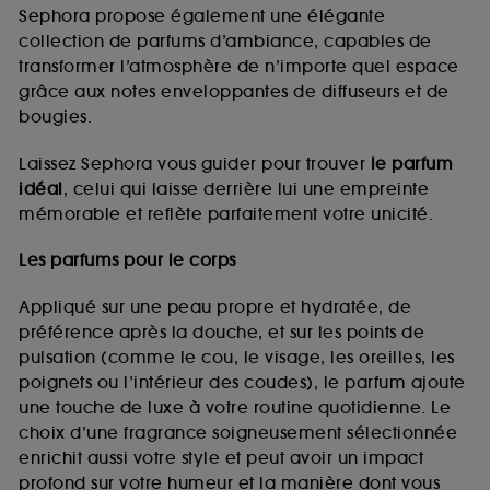
de vous plaire via des publicités, y compris sur des
Sephora propose également une élégante
sites tiers et sur les réseaux sociaux, sur la base
collection de parfums d’ambiance, capables de
des pages que vous avez consultées, de votre
transformer l’atmosphère de n’importe quel espace
navigation, et de l'historique de vos interactions.
grâce aux notes enveloppantes de diffuseurs et de
Cookies de mesure d’audience :
ils nous
bougies.
permettent de réaliser des statistiques de
fréquentation et de navigation sur notre site afin
Laissez Sephora vous guider pour trouver
le parfum
d’en améliorer la performance.
idéal
, celui qui laisse derrière lui une empreinte
Cookies de sécurisation des paiements en ligne :
mémorable et reflète parfaitement votre unicité.
ils nous permettent de lutter notamment contre les
fraudes aux moyens de paiement et les
Les parfums pour le corps
usurpations d’identité.
Appliqué sur une peau propre et hydratée, de
Cookies fonctionnels :
il s’agit de cookies
préférence après la douche, et sur les points de
permettant l’affichage et/ou la fourniture de
pulsation (comme le cou, le visage, les oreilles, les
certaines fonctionnalités du site, tel que les
cookies d’authentification qui sont utilisés afin de
poignets ou l’intérieur des coudes), le parfum ajoute
vous faire bénéficier de l’authentification
une touche de luxe à votre routine quotidienne. Le
prolongée vous permettant d’accéder à votre
choix d’une fragrance soigneusement sélectionnée
compte lors de votre prochaine visite sur le site
enrichit aussi votre style et peut avoir un impact
sans saisir à nouveau votre identifiant et mot de
profond sur votre humeur et la manière dont vous
passe.