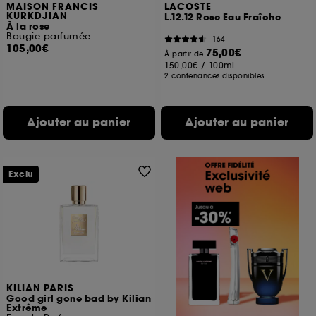
MAISON FRANCIS
LACOSTE
KURKDJIAN
L.12.12 Rose Eau Fraîche
À la rose
Bougie parfumée
164
105,00€
75,00€
À partir de
150,00€
/
100ml
2 contenances disponibles
Ajouter au panier
Ajouter au panier
Exclu
KILIAN PARIS
Good girl gone bad by Kilian
Extrême