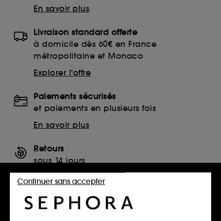
En savoir plus
Livraison standard offerte
à domicile dès 60€ en France
métropolitaine et Monaco
Explorer l'offre
Paiements sécurisés
et paiements en plusieurs fois
En savoir plus
Retours
sous 14 jours
Retourner mon article
Continuer sans accepter
SERVICES, CONTACT ET CONDITIONS DES OFFRES