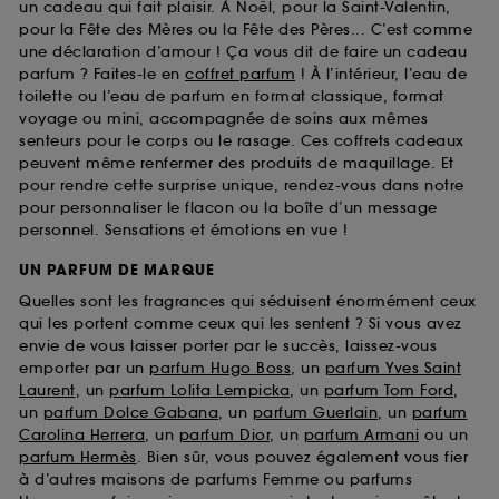
un cadeau qui fait plaisir. À Noël, pour la Saint-Valentin,
pour la Fête des Mères ou la Fête des Pères... C’est comme
une déclaration d’amour ! Ça vous dit de faire un cadeau
parfum ? Faites-le en
coffret parfum
! À l’intérieur, l’eau de
toilette ou l’eau de parfum en format classique, format
voyage ou mini, accompagnée de soins aux mêmes
senteurs pour le corps ou le rasage. Ces coffrets cadeaux
peuvent même renfermer des produits de maquillage. Et
pour rendre cette surprise unique, rendez-vous dans notre
pour personnaliser le flacon ou la boîte d’un message
personnel. Sensations et émotions en vue !
UN PARFUM DE MARQUE
Quelles sont les fragrances qui séduisent énormément ceux
qui les portent comme ceux qui les sentent ? Si vous avez
envie de vous laisser porter par le succès, laissez-vous
emporter par un
parfum Hugo Boss
, un
parfum Yves Saint
Laurent
, un
parfum Lolita Lempicka
, un
parfum Tom Ford
,
un
parfum Dolce Gabana
, un
parfum Guerlain
, un
parfum
Carolina Herrera
, un
parfum Dior
, un
parfum Armani
ou un
parfum Hermès
. Bien sûr, vous pouvez également vous fier
à d’autres maisons de parfums Femme ou parfums