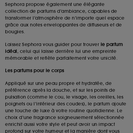
de vous plaire via des publicités, y compris sur des
Sephora propose également une élégante
sites tiers et sur les réseaux sociaux, sur la base
collection de parfums d’ambiance, capables de
des pages que vous avez consultées, de votre
transformer l’atmosphère de n’importe quel espace
navigation, et de l'historique de vos interactions.
grâce aux notes enveloppantes de diffuseurs et de
Cookies de mesure d’audience :
ils nous
bougies.
permettent de réaliser des statistiques de
fréquentation et de navigation sur notre site afin
Laissez Sephora vous guider pour trouver
le parfum
d’en améliorer la performance.
idéal
, celui qui laisse derrière lui une empreinte
Cookies de sécurisation des paiements en ligne :
mémorable et reflète parfaitement votre unicité.
ils nous permettent de lutter notamment contre les
fraudes aux moyens de paiement et les
Les parfums pour le corps
usurpations d’identité.
Appliqué sur une peau propre et hydratée, de
Cookies fonctionnels :
il s’agit de cookies
préférence après la douche, et sur les points de
permettant l’affichage et/ou la fourniture de
pulsation (comme le cou, le visage, les oreilles, les
certaines fonctionnalités du site, tel que les
cookies d’authentification qui sont utilisés afin de
poignets ou l’intérieur des coudes), le parfum ajoute
vous faire bénéficier de l’authentification
une touche de luxe à votre routine quotidienne. Le
prolongée vous permettant d’accéder à votre
choix d’une fragrance soigneusement sélectionnée
compte lors de votre prochaine visite sur le site
enrichit aussi votre style et peut avoir un impact
sans saisir à nouveau votre identifiant et mot de
profond sur votre humeur et la manière dont vous
passe.