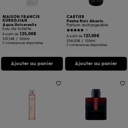
MAISON FRANCIS
CARTIER
KURKDJIAN
Pasha Noir Absolu
Aqua Universalis
Parfum rechargeable
Eau de toilette
1
125,00€
À partir de
127,00€
À partir de
357,14€
/
100ml
254,00€
/
100ml
3 contenances disponibles
3 contenances disponibles
Ajouter au panier
Ajouter au panier