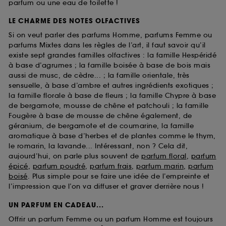
parfum ou une eau de toilette !
LE CHARME DES NOTES OLFACTIVES
Si on veut parler des parfums Homme, parfums Femme ou
parfums Mixtes dans les règles de l’art, il faut savoir qu’il
existe sept grandes familles olfactives : la famille Hespéridé
à base d’agrumes ; la famille boisée à base de bois mais
aussi de musc, de cèdre... ; la famille orientale, très
sensuelle, à base d’ambre et autres ingrédients exotiques ;
la famille florale à base de fleurs ; la famille Chypre à base
de bergamote, mousse de chêne et patchouli ; la famille
Fougère à base de mousse de chêne également, de
géranium, de bergamote et de coumarine, la famille
aromatique à base d’herbes et de plantes comme le thym,
le romarin, la lavande... Intéressant, non ? Cela dit,
aujourd’hui, on parle plus souvent de
parfum floral
,
parfum
épicé
,
parfum poudré
,
parfum frais
,
parfum marin
,
parfum
boisé
. Plus simple pour se faire une idée de l’empreinte et
l’impression que l’on va diffuser et graver derrière nous !
UN PARFUM EN CADEAU...
Offrir un parfum Femme ou un parfum Homme est toujours