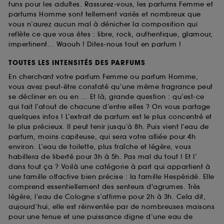
funs pour les adultes. Rassurez-vous, les parfums Femme et
parfums Homme sont tellement variés et nombreux que
vous n’aurez aucun mal à dénicher la composition qui
reflète ce que vous êtes : libre, rock, authentique, glamour,
impertinent... Waouh ! Dites-nous tout en parfum !
TOUTES LES INTENSITÉS DES PARFUMS
En cherchant votre parfum Femme ou parfum Homme,
vous avez peut-être constaté qu’une même fragrance peut
se décliner en ou en ... Et là, grande question : qu’est-ce
qui fait l’atout de chacune d’entre elles ? On vous partage
quelques infos ! L’extrait de parfum est le plus concentré et
le plus précieux. Il peut tenir jusqu’à 8h. Puis vient l’eau de
parfum, moins capiteuse, qui sera votre alliée pour 4h
environ. L’eau de toilette, plus fraîche et légère, vous
habillera de liberté pour 3h à 5h. Pas mal du tout ! Et l’
dans tout ça ? Voilà une catégorie à part qui appartient à
une famille olfactive bien précise : la famille Hespéridé. Elle
comprend essentiellement des senteurs d'agrumes. Très
légère, l’eau de Cologne s’affirme pour 2h à 3h. Cela dit,
aujourd’hui, elle est réinventée par de nombreuses maisons
pour une tenue et une puissance digne d’une eau de