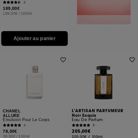
2
189,00€
189,00€
/
100ml
Ajouter au panier
L'ARTISAN PARFUMEUR
CHANEL
Noir Exquis
ALLURE
Eau De Parfum
Émulsion Pour Le Corps
3
3
205,00€
78,00€
39,00€
/
100ml
205,00€
/
100ml