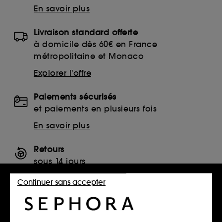
En savoir plus
Livraison standard offerte
à domicile dès 60€ en France
métropolitaine et Monaco
Explorer l'offre
Paiements sécurisés
et paiements en plusieurs fois
En savoir plus
Retours
sous 14 jours
Retourner mon article
Continuer sans accepter
SERVICES, CONTACT ET CONDITIONS DES OFFRES