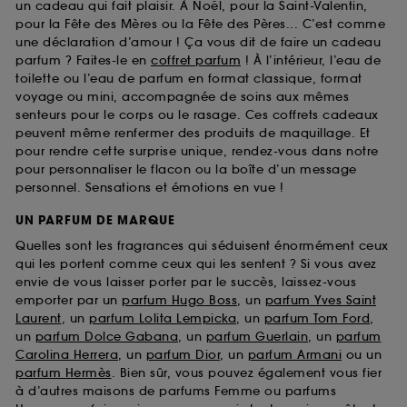
un cadeau qui fait plaisir. À Noël, pour la Saint-Valentin,
pour la Fête des Mères ou la Fête des Pères... C’est comme
une déclaration d’amour ! Ça vous dit de faire un cadeau
parfum ? Faites-le en
coffret parfum
! À l’intérieur, l’eau de
toilette ou l’eau de parfum en format classique, format
voyage ou mini, accompagnée de soins aux mêmes
senteurs pour le corps ou le rasage. Ces coffrets cadeaux
peuvent même renfermer des produits de maquillage. Et
pour rendre cette surprise unique, rendez-vous dans notre
pour personnaliser le flacon ou la boîte d’un message
personnel. Sensations et émotions en vue !
UN PARFUM DE MARQUE
Quelles sont les fragrances qui séduisent énormément ceux
qui les portent comme ceux qui les sentent ? Si vous avez
envie de vous laisser porter par le succès, laissez-vous
emporter par un
parfum Hugo Boss
, un
parfum Yves Saint
Laurent
, un
parfum Lolita Lempicka
, un
parfum Tom Ford
,
un
parfum Dolce Gabana
, un
parfum Guerlain
, un
parfum
Carolina Herrera
, un
parfum Dior
, un
parfum Armani
ou un
parfum Hermès
. Bien sûr, vous pouvez également vous fier
à d’autres maisons de parfums Femme ou parfums