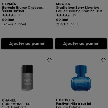
HERMÈS
MUGLER
Barénia Brume Cheveux
Starlicious Berry Licorice
Vaporisateur
Eau de Toilette Ambrée Fruitée Gourmande
5
53
59,00€
59,00€
196,67€
/
100ml
78,67€
/
100ml
Ajouter au panier
Ajouter au panier
HOLLISTER
CHANEL
Festival Nite pour lui
POUR MONSIEUR
Eau de Toilette
Stick Déodorant