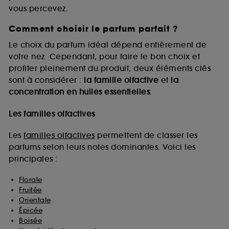
vous percevez.
Comment choisir le parfum parfait ?
A l'exception des cookies techniques, le dépôt et la
lecture de ces traceurs requiert votre accord. Vous
Le choix du parfum idéal dépend entièrement de
pouvez personnaliser vos choix concernant le dépôt
votre nez. Cependant, pour faire le bon choix et
de ces cookies grâce au bouton "personnaliser mes
profiter pleinement du produit, deux éléments clés
choix" ci-dessous ou décider de "tout accepter".
sont à considérer :
la famille olfactive
et
la
Sephora pourra associer les informations de
concentration en huiles essentielles
.
navigation collectées par ces Cookies, pour les
finalités acceptées, avec les données personnelles
collectées ou générées lors de votre activité en ligne
Les familles olfactives
ou en magasin. Pour refuser tous les cookies, cliques
sur "continuer sans accepter". Voous pouvez à tout
Les
familles olfactives
permettent de classer les
moment choisir de retirer votrte consentement. Si vous
parfums selon leurs notes dominantes. Voici les
souhaitez obtenir plus d'information sur les cookies
principales :
utilisés,
cliquez
ici
.
Florale
Fruitée
Orientale
Épicée
Boisée