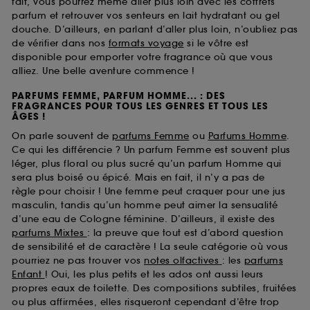
fait, vous pourrez même aller plus loin avec les coffrets
parfum et retrouver vos senteurs en lait hydratant ou gel
douche. D’ailleurs, en parlant d’aller plus loin, n’oubliez pas
de vérifier dans nos
formats voyage
si le vôtre est
disponible pour emporter votre fragrance où que vous
alliez. Une belle aventure commence !
PARFUMS FEMME, PARFUM HOMME... : DES
FRAGRANCES POUR TOUS LES GENRES ET TOUS LES
ÂGES !
On parle souvent de
parfums Femme
ou
Parfums Homme
.
Ce qui les différencie ? Un parfum Femme est souvent plus
léger, plus floral ou plus sucré qu’un parfum Homme qui
sera plus boisé ou épicé. Mais en fait, il n’y a pas de
règle pour choisir ! Une femme peut craquer pour une jus
masculin, tandis qu’un homme peut aimer la sensualité
d’une eau de Cologne féminine. D’ailleurs, il existe des
parfums Mixtes
: la preuve que tout est d’abord question
de sensibilité et de caractère ! La seule catégorie où vous
pourriez ne pas trouver vos
notes olfactives
: les
parfums
Enfant
! Oui, les plus petits et les ados ont aussi leurs
propres eaux de toilette. Des compositions subtiles, fruitées
ou plus affirmées, elles risqueront cependant d’être trop