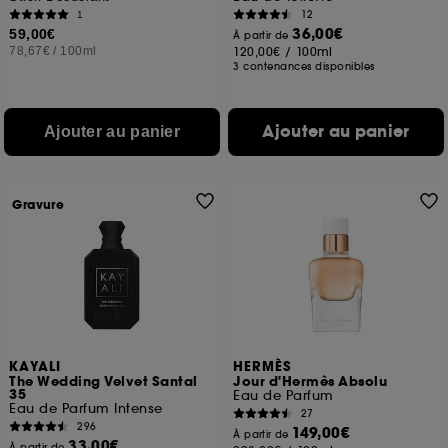
12
1
36,00€
59,00€
À partir de
78,67€
/
100ml
120,00€
/
100ml
3 contenances disponibles
Ajouter au panier
Ajouter au panier
Gravure
KAYALI
HERMÈS
The Wedding Velvet Santal
Jour d'Hermès Absolu
35
Eau de Parfum
Eau de Parfum Intense
27
296
149,00€
À partir de
33,00€
À partir de