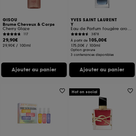
GISOU
YVES SAINT LAURENT
Brume Cheveux & Corps
Y
Cherry Glaze
Eau de Parfum fougère aromatique rechargeable pour homme
117
3878
29,90€
105,00€
À partir de
29,90€
/
100ml
175,00€
/
100ml
Option gravure
3 contenances disponibles
Ajouter au panier
Ajouter au panier
Hot on social