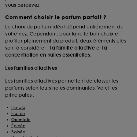
vous percevez.
Comment choisir le parfum parfait ?
A l'exception des cookies techniques, le dépôt et la
lecture de ces traceurs requiert votre accord. Vous
Le choix du parfum idéal dépend entièrement de
pouvez personnaliser vos choix concernant le dépôt
votre nez. Cependant, pour faire le bon choix et
de ces cookies grâce au bouton "personnaliser mes
profiter pleinement du produit, deux éléments clés
choix" ci-dessous ou décider de "tout accepter".
sont à considérer :
la famille olfactive
et
la
Sephora pourra associer les informations de
concentration en huiles essentielles
.
navigation collectées par ces Cookies, pour les
finalités acceptées, avec les données personnelles
collectées ou générées lors de votre activité en ligne
Les familles olfactives
ou en magasin. Pour refuser tous les cookies, cliques
sur "continuer sans accepter". Voous pouvez à tout
Les
familles olfactives
permettent de classer les
moment choisir de retirer votrte consentement. Si vous
parfums selon leurs notes dominantes. Voici les
souhaitez obtenir plus d'information sur les cookies
principales :
utilisés,
cliquez
ici
.
Florale
Fruitée
Orientale
Épicée
Boisée