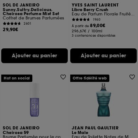
SOL DE JANEIRO
YVES SAINT LAURENT
Sunny.Sultry.Delicious.
Libre Berry Crush
Cheirosa Perfume Mist Set
Eau de Parfum Florale Fruitée pour femme
Coffret de Brumes Parfumées
1960
2601
89,00€
À partir de
29,90€
296,67€
/
100ml
3 contenances disponibles
Ajouter au panier
Ajouter au panier
Hot on social
Offre fidélité web
SOL DE JANEIRO
JEAN PAUL GAULTIER
Cheirosa 59
Le Male
Brume Parfumée pour le corps et les cheveux
Eau de Toilette Notes de Menthe, Lavande et Vanille