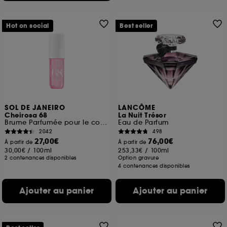
Hot on social
Best seller
SOL DE JANEIRO
LANCÔME
Cheirosa 68
La Nuit Trésor
Brume Parfumée pour le corps et les cheveux
Eau de Parfum
2042
498
27,00€
76,00€
À partir de
À partir de
30,00€
/
100ml
253,33€
/
100ml
2 contenances disponibles
Option gravure
4 contenances disponibles
Ajouter au panier
Ajouter au panier