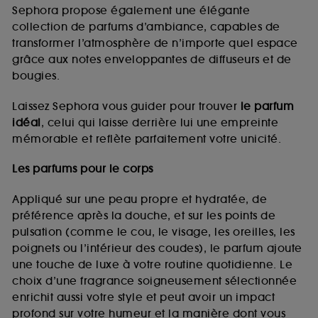
de vous plaire via des publicités, y compris sur des
Sephora propose également une élégante
sites tiers et sur les réseaux sociaux, sur la base
collection de parfums d’ambiance, capables de
des pages que vous avez consultées, de votre
transformer l’atmosphère de n’importe quel espace
navigation, et de l'historique de vos interactions.
grâce aux notes enveloppantes de diffuseurs et de
Cookies de mesure d’audience :
ils nous
bougies.
permettent de réaliser des statistiques de
fréquentation et de navigation sur notre site afin
Laissez Sephora vous guider pour trouver
le parfum
d’en améliorer la performance.
idéal
, celui qui laisse derrière lui une empreinte
Cookies de sécurisation des paiements en ligne :
mémorable et reflète parfaitement votre unicité.
ils nous permettent de lutter notamment contre les
fraudes aux moyens de paiement et les
Les parfums pour le corps
usurpations d’identité.
Appliqué sur une peau propre et hydratée, de
Cookies fonctionnels :
il s’agit de cookies
préférence après la douche, et sur les points de
permettant l’affichage et/ou la fourniture de
pulsation (comme le cou, le visage, les oreilles, les
certaines fonctionnalités du site, tel que les
cookies d’authentification qui sont utilisés afin de
poignets ou l’intérieur des coudes), le parfum ajoute
vous faire bénéficier de l’authentification
une touche de luxe à votre routine quotidienne. Le
prolongée vous permettant d’accéder à votre
choix d’une fragrance soigneusement sélectionnée
compte lors de votre prochaine visite sur le site
enrichit aussi votre style et peut avoir un impact
sans saisir à nouveau votre identifiant et mot de
profond sur votre humeur et la manière dont vous
passe.