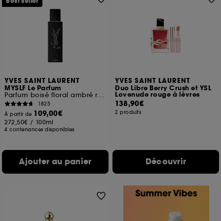
Best seller
YVES SAINT LAURENT
YVES SAINT LAURENT
MYSLF Le Parfum
Duo Libre Berry Crush et YSL
Lovenude rouge à lèvres
Parfum boisé floral ambré rechargeable pour homme
138,90€
1825
109,00€
2 produits
À partir de
272,50€
/
100ml
4 contenances disponibles
Ajouter au panier
Découvrir