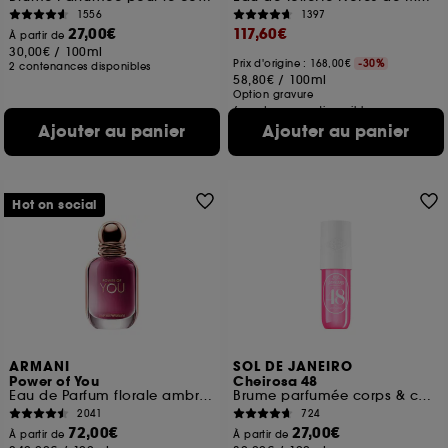
1556
1397
27,00€
117,60€
À partir de
30,00€
/
100ml
Prix d'origine : 168,00€
-30%
2 contenances disponibles
58,80€
/
100ml
Option gravure
6 contenances disponibles
Ajouter au panier
Ajouter au panier
Hot on social
ARMANI
SOL DE JANEIRO
Power of You
Cheirosa 48
Eau de Parfum florale ambrée fruitée pour femme
Brume parfumée corps & cheveux
2041
724
72,00€
27,00€
À partir de
À partir de