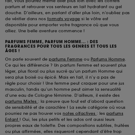
fait, vous pourrez même aller plus loin avec les coffrets
parfum et retrouver vos senteurs en lait hydratant ou gel
douche. D’ailleurs, en parlant d’aller plus loin, n’oubliez pas
de vérifier dans nos
formats voyage
si le vôtre est
disponible pour emporter votre fragrance où que vous
alliez. Une belle aventure commence !
PARFUMS FEMME, PARFUM HOMME... : DES
FRAGRANCES POUR TOUS LES GENRES ET TOUS LES
ÂGES !
On parle souvent de
parfums Femme
ou
Parfums Homme
.
Ce qui les différencie ? Un parfum Femme est souvent plus
léger, plus floral ou plus sucré qu’un parfum Homme qui
sera plus boisé ou épicé. Mais en fait, il n’y a pas de
règle pour choisir ! Une femme peut craquer pour une jus
masculin, tandis qu’un homme peut aimer la sensualité
d’une eau de Cologne féminine. D’ailleurs, il existe des
parfums Mixtes
: la preuve que tout est d’abord question
de sensibilité et de caractère ! La seule catégorie où vous
pourriez ne pas trouver vos
notes olfactives
: les
parfums
Enfant
! Oui, les plus petits et les ados ont aussi leurs
propres eaux de toilette. Des compositions subtiles, fruitées
ou plus affirmées, elles risqueront cependant d’être trop