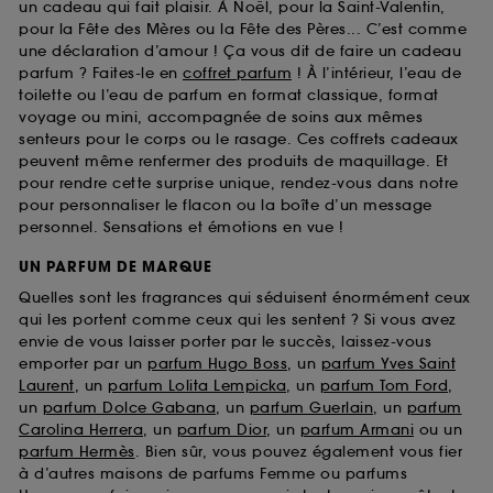
un cadeau qui fait plaisir. À Noël, pour la Saint-Valentin,
pour la Fête des Mères ou la Fête des Pères... C’est comme
une déclaration d’amour ! Ça vous dit de faire un cadeau
parfum ? Faites-le en
coffret parfum
! À l’intérieur, l’eau de
toilette ou l’eau de parfum en format classique, format
voyage ou mini, accompagnée de soins aux mêmes
senteurs pour le corps ou le rasage. Ces coffrets cadeaux
peuvent même renfermer des produits de maquillage. Et
pour rendre cette surprise unique, rendez-vous dans notre
pour personnaliser le flacon ou la boîte d’un message
personnel. Sensations et émotions en vue !
UN PARFUM DE MARQUE
Quelles sont les fragrances qui séduisent énormément ceux
qui les portent comme ceux qui les sentent ? Si vous avez
envie de vous laisser porter par le succès, laissez-vous
emporter par un
parfum Hugo Boss
, un
parfum Yves Saint
Laurent
, un
parfum Lolita Lempicka
, un
parfum Tom Ford
,
un
parfum Dolce Gabana
, un
parfum Guerlain
, un
parfum
Carolina Herrera
, un
parfum Dior
, un
parfum Armani
ou un
parfum Hermès
. Bien sûr, vous pouvez également vous fier
à d’autres maisons de parfums Femme ou parfums