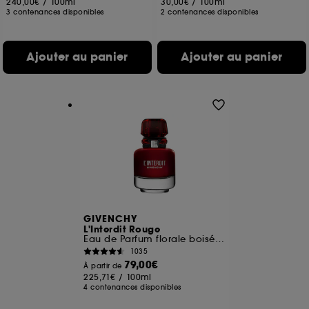
240,00€
/
100ml
30,00€
/
100ml
3 contenances disponibles
2 contenances disponibles
Ajouter au panier
Ajouter au panier
GIVENCHY
L'Interdit Rouge
Eau de Parfum florale boisée épicée pour femme
1035
79,00€
À partir de
225,71€
/
100ml
4 contenances disponibles