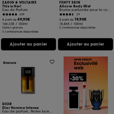
ZADIG & VOLTAIRE
FENTY SKIN
This is Her!
Allover Body Mist
Eau de Parfum
Brume parfumée pour le corps
439
29
49,90€
19,90€
À partir de
À partir de
166,33€
/
100ml
18,86€
/
100ml
Option gravure
2 contenances disponibles
3 contenances disponibles
Ajouter au panier
Ajouter au panier
Gravure
DIOR
Dior Homme Intense
Eau de parfum, Notes boisées, ambrée, iris & vanille