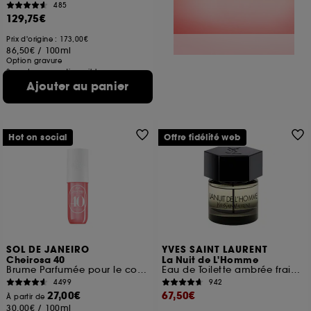
485
129,75€
Prix d'origine : 173,00€
86,50€
/
100ml
Option gravure
3 contenances disponibles
Ajouter au panier
Hot on social
Offre fidélité web
SOL DE JANEIRO
YVES SAINT LAURENT
Cheirosa 40
La Nuit de L'Homme
Brume Parfumée pour le corps et les cheveux
Eau de Toilette ambrée fraiche
4499
942
27,00€
67,50€
À partir de
30,00€
/
100ml