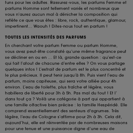
funs pour les adultes. Rassurez-vous, les parfums Femme et
parfums Homme sont tellement variés et nombreux que
vous n’aurez aucun mal à dénicher la composition qui
reflète ce que vous êtes : libre, rock, authentique, glamour,
impertinent... Waouh ! Dites-nous tout en parfum !
TOUTES LES INTENSITÉS DES PARFUMS
En cherchant votre parfum Femme ou parfum Homme,
vous avez peut-être constaté qu’une même fragrance peut
se décliner en ou en ... Et là, grande question : qu’est-ce
qui fait l’atout de chacune d’entre elles ? On vous partage
quelques infos ! L’extrait de parfum est le plus concentré et
le plus précieux. Il peut tenir jusqu’à 8h. Puis vient l’eau de
parfum, moins capiteuse, qui sera votre alliée pour 4h
environ. L’eau de toilette, plus fraîche et légère, vous
habillera de liberté pour 3h à 5h. Pas mal du tout ! Et l’
dans tout ça ? Voilà une catégorie à part qui appartient à
une famille olfactive bien précise : la famille Hespéridé. Elle
comprend essentiellement des senteurs d'agrumes. Très
légère, l’eau de Cologne s’affirme pour 2h à 3h. Cela dit,
aujourd’hui, elle est réinventée par de nombreuses maisons
pour une tenue et une puissance digne d’une eau de