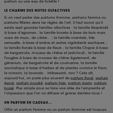
parfum ou une eau de toilette !
LE CHARME DES NOTES OLFACTIVES
Si on veut parler des parfums Homme, parfums Femme ou
parfums Mixtes dans les règles de l’art, il faut savoir qu’il
existe sept grandes familles olfactives : la famille Hespéridé
à base d’agrumes ; la famille boisée à base de bois mais
aussi de musc, de cèdre... ; la famille orientale, très
sensuelle, à base d’ambre et autres ingrédients exotiques ;
la famille florale à base de fleurs ; la famille Chypre à base
de bergamote, mousse de chêne et patchouli ; la famille
Fougère à base de mousse de chêne également, de
géranium, de bergamote et de coumarine, la famille
aromatique à base d’herbes et de plantes comme le thym,
le romarin, la lavande... Intéressant, non ? Cela dit,
aujourd’hui, on parle plus souvent de
parfum floral
,
parfum
épicé
,
parfum poudré
,
parfum frais
,
parfum marin
,
parfum
boisé
. Plus simple pour se faire une idée de l’empreinte et
l’impression que l’on va diffuser et graver derrière nous !
UN PARFUM EN CADEAU...
Offrir un parfum Femme ou un parfum Homme est toujours