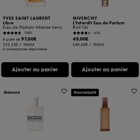
YVES SAINT LAURENT
GIVENCHY
Libre
L'Interdit Eau de Parfum
Eau de Parfum Intense lavande florale rechargeable pour femme
Roll On
1949
636
97,00€
49,00€
À partir de
323,33€
/
100ml
245,00€
/
100ml
4 contenances disponibles
Ajouter au panier
Ajouter au panier
Gravure
Nouveauté