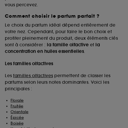
vous percevez.
Comment choisir le parfum parfait ?
A l'exception des cookies techniques, le dépôt et la
lecture de ces traceurs requiert votre accord. Vous
Le choix du parfum idéal dépend entièrement de
pouvez personnaliser vos choix concernant le dépôt
votre nez. Cependant, pour faire le bon choix et
de ces cookies grâce au bouton "personnaliser mes
profiter pleinement du produit, deux éléments clés
choix" ci-dessous ou décider de "tout accepter".
sont à considérer :
la famille olfactive
et
la
Sephora pourra associer les informations de
concentration en huiles essentielles
.
navigation collectées par ces Cookies, pour les
finalités acceptées, avec les données personnelles
collectées ou générées lors de votre activité en ligne
Les familles olfactives
ou en magasin. Pour refuser tous les cookies, cliques
sur "continuer sans accepter". Voous pouvez à tout
Les
familles olfactives
permettent de classer les
moment choisir de retirer votrte consentement. Si vous
parfums selon leurs notes dominantes. Voici les
souhaitez obtenir plus d'information sur les cookies
principales :
utilisés,
cliquez
ici
.
Florale
Fruitée
Orientale
Épicée
Boisée