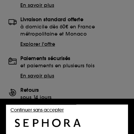
En savoir plus
Livraison standard offerte
à domicile dès 60€ en France
métropolitaine et Monaco
Explorer l'offre
Paiements sécurisés
et paiements en plusieurs fois
En savoir plus
Retours
sous 14 jours
Retourner mon article
Continuer sans accepter
SERVICES, CONTACT ET CONDITIONS DES OFFRES