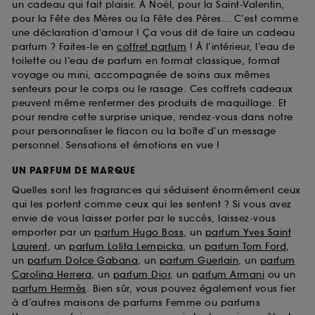
un cadeau qui fait plaisir. À Noël, pour la Saint-Valentin,
pour la Fête des Mères ou la Fête des Pères... C’est comme
une déclaration d’amour ! Ça vous dit de faire un cadeau
parfum ? Faites-le en
coffret parfum
! À l’intérieur, l’eau de
toilette ou l’eau de parfum en format classique, format
voyage ou mini, accompagnée de soins aux mêmes
senteurs pour le corps ou le rasage. Ces coffrets cadeaux
peuvent même renfermer des produits de maquillage. Et
pour rendre cette surprise unique, rendez-vous dans notre
pour personnaliser le flacon ou la boîte d’un message
personnel. Sensations et émotions en vue !
UN PARFUM DE MARQUE
Quelles sont les fragrances qui séduisent énormément ceux
qui les portent comme ceux qui les sentent ? Si vous avez
envie de vous laisser porter par le succès, laissez-vous
emporter par un
parfum Hugo Boss
, un
parfum Yves Saint
Laurent
, un
parfum Lolita Lempicka
, un
parfum Tom Ford
,
un
parfum Dolce Gabana
, un
parfum Guerlain
, un
parfum
Carolina Herrera
, un
parfum Dior
, un
parfum Armani
ou un
parfum Hermès
. Bien sûr, vous pouvez également vous fier
à d’autres maisons de parfums Femme ou parfums