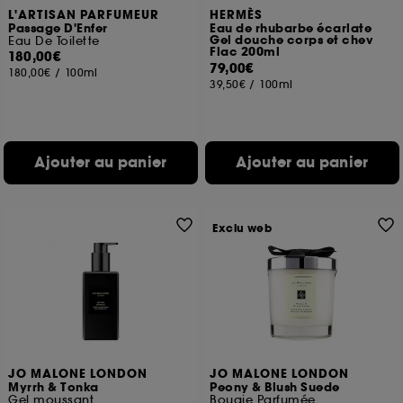
L'ARTISAN PARFUMEUR
HERMÈS
Passage D'Enfer
Eau de rhubarbe écarlate
Gel douche corps et chev
Eau De Toilette
Flac 200ml
180,00€
79,00€
180,00€
/
100ml
39,50€
/
100ml
Ajouter au panier
Ajouter au panier
Exclu web
JO MALONE LONDON
JO MALONE LONDON
Myrrh & Tonka
Peony & Blush Suede
Gel moussant
Bougie Parfumée