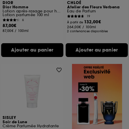
DIOR
CHLOÉ
Dior Homme
Atelier des Fleurs Verbena
Lotion après-rasage pour homme
Eau de Parfum
Lotion parfumée 100 ml
19
6
132,00€
À partir de
87,00€
264,00€
/
100ml
87,00€
/
100ml
2 contenances disponibles
Ajouter au panier
Ajouter au panier
SISLEY
Soir de Lune
Crème Parfumée Hydratante