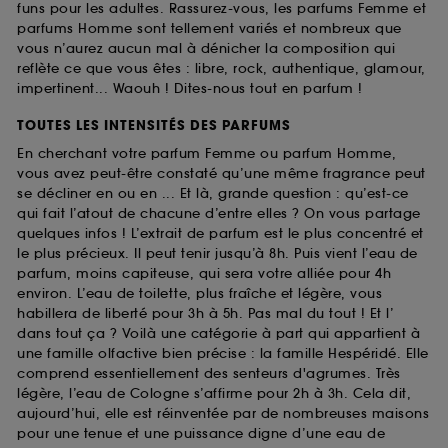
funs pour les adultes. Rassurez-vous, les parfums Femme et
parfums Homme sont tellement variés et nombreux que
vous n’aurez aucun mal à dénicher la composition qui
reflète ce que vous êtes : libre, rock, authentique, glamour,
impertinent... Waouh ! Dites-nous tout en parfum !
TOUTES LES INTENSITÉS DES PARFUMS
En cherchant votre parfum Femme ou parfum Homme,
vous avez peut-être constaté qu’une même fragrance peut
se décliner en ou en ... Et là, grande question : qu’est-ce
qui fait l’atout de chacune d’entre elles ? On vous partage
quelques infos ! L’extrait de parfum est le plus concentré et
le plus précieux. Il peut tenir jusqu’à 8h. Puis vient l’eau de
parfum, moins capiteuse, qui sera votre alliée pour 4h
environ. L’eau de toilette, plus fraîche et légère, vous
habillera de liberté pour 3h à 5h. Pas mal du tout ! Et l’
dans tout ça ? Voilà une catégorie à part qui appartient à
une famille olfactive bien précise : la famille Hespéridé. Elle
comprend essentiellement des senteurs d'agrumes. Très
légère, l’eau de Cologne s’affirme pour 2h à 3h. Cela dit,
aujourd’hui, elle est réinventée par de nombreuses maisons
pour une tenue et une puissance digne d’une eau de