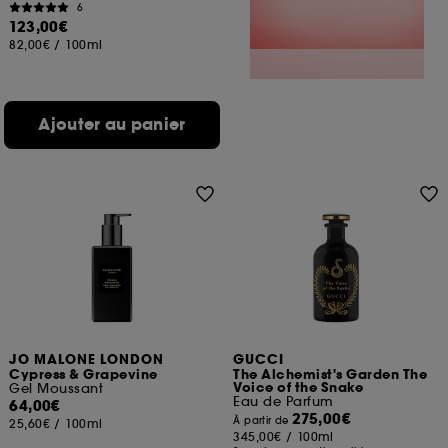
6
123,00€
82,00€
/
100ml
Ajouter au panier
JO MALONE LONDON
GUCCI
Cypress & Grapevine
The Alchemist's Garden The
Voice of the Snake
Gel Moussant
Eau de Parfum
64,00€
275,00€
À partir de
25,60€
/
100ml
345,00€
/
100ml