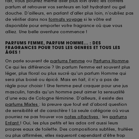
fait, vous pourrez même aller plus loin avec les coffrets
parfum et retrouver vos senteurs en lait hydratant ou gel
douche. D’ailleurs, en parlant d’aller plus loin, n’oubliez pas
de vérifier dans nos
formats voyage
si le vôtre est
disponible pour emporter votre fragrance où que vous
alliez. Une belle aventure commence !
PARFUMS FEMME, PARFUM HOMME... : DES
FRAGRANCES POUR TOUS LES GENRES ET TOUS LES
ÂGES !
On parle souvent de
parfums Femme
ou
Parfums Homme
.
Ce qui les différencie ? Un parfum Femme est souvent plus
léger, plus floral ou plus sucré qu’un parfum Homme qui
sera plus boisé ou épicé. Mais en fait, il n’y a pas de
règle pour choisir ! Une femme peut craquer pour une jus
masculin, tandis qu’un homme peut aimer la sensualité
d’une eau de Cologne féminine. D’ailleurs, il existe des
parfums Mixtes
: la preuve que tout est d’abord question
de sensibilité et de caractère ! La seule catégorie où vous
pourriez ne pas trouver vos
notes olfactives
: les
parfums
Enfant
! Oui, les plus petits et les ados ont aussi leurs
propres eaux de toilette. Des compositions subtiles, fruitées
ou plus affirmées, elles risqueront cependant d’être trop