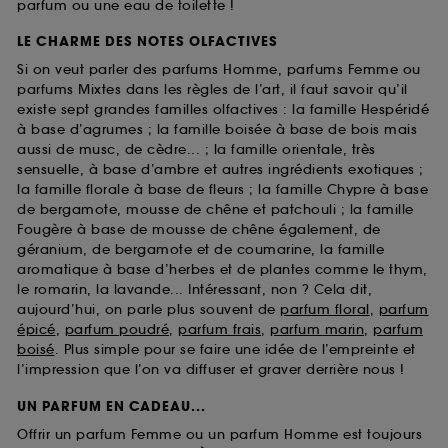
parfum ou une eau de toilette !
LE CHARME DES NOTES OLFACTIVES
Si on veut parler des parfums Homme, parfums Femme ou
parfums Mixtes dans les règles de l’art, il faut savoir qu’il
existe sept grandes familles olfactives : la famille Hespéridé
à base d’agrumes ; la famille boisée à base de bois mais
aussi de musc, de cèdre... ; la famille orientale, très
sensuelle, à base d’ambre et autres ingrédients exotiques ;
la famille florale à base de fleurs ; la famille Chypre à base
de bergamote, mousse de chêne et patchouli ; la famille
Fougère à base de mousse de chêne également, de
géranium, de bergamote et de coumarine, la famille
aromatique à base d’herbes et de plantes comme le thym,
le romarin, la lavande... Intéressant, non ? Cela dit,
aujourd’hui, on parle plus souvent de
parfum floral
,
parfum
épicé
,
parfum poudré
,
parfum frais
,
parfum marin
,
parfum
boisé
. Plus simple pour se faire une idée de l’empreinte et
l’impression que l’on va diffuser et graver derrière nous !
UN PARFUM EN CADEAU...
Offrir un parfum Femme ou un parfum Homme est toujours