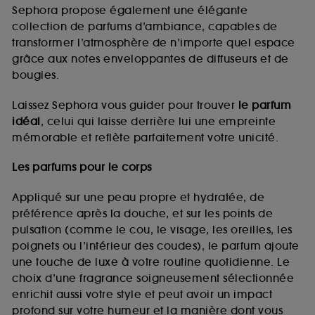
de vous plaire via des publicités, y compris sur des
Sephora propose également une élégante
sites tiers et sur les réseaux sociaux, sur la base
collection de parfums d’ambiance, capables de
des pages que vous avez consultées, de votre
transformer l’atmosphère de n’importe quel espace
navigation, et de l'historique de vos interactions.
grâce aux notes enveloppantes de diffuseurs et de
Cookies de mesure d’audience :
ils nous
bougies.
permettent de réaliser des statistiques de
fréquentation et de navigation sur notre site afin
Laissez Sephora vous guider pour trouver
le parfum
d’en améliorer la performance.
idéal
, celui qui laisse derrière lui une empreinte
Cookies de sécurisation des paiements en ligne :
mémorable et reflète parfaitement votre unicité.
ils nous permettent de lutter notamment contre les
fraudes aux moyens de paiement et les
Les parfums pour le corps
usurpations d’identité.
Appliqué sur une peau propre et hydratée, de
Cookies fonctionnels :
il s’agit de cookies
préférence après la douche, et sur les points de
permettant l’affichage et/ou la fourniture de
pulsation (comme le cou, le visage, les oreilles, les
certaines fonctionnalités du site, tel que les
cookies d’authentification qui sont utilisés afin de
poignets ou l’intérieur des coudes), le parfum ajoute
vous faire bénéficier de l’authentification
une touche de luxe à votre routine quotidienne. Le
prolongée vous permettant d’accéder à votre
choix d’une fragrance soigneusement sélectionnée
compte lors de votre prochaine visite sur le site
enrichit aussi votre style et peut avoir un impact
sans saisir à nouveau votre identifiant et mot de
profond sur votre humeur et la manière dont vous
passe.