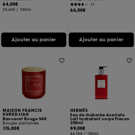
64,00€
31
25,60€
/
100ml
66,00€
Ajouter au panier
Ajouter au panier
MAISON FRANCIS
HERMÈS
KURKDJIAN
Eau de rhubarbe écarlate
Baccarat Rouge 540
Lait hydratant corps Flacon
200ml
Bougie parfumée
115,00€
89,00€
44,50€
/
100ml